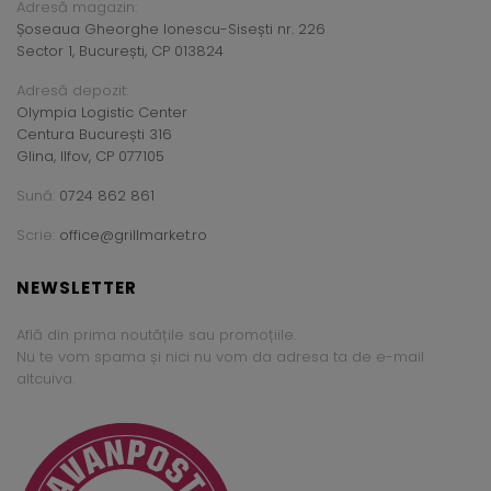
Adresă magazin:
Șoseaua Gheorghe Ionescu-Sisești nr. 226
Sector 1, București, CP 013824
Adresă depozit:
Olympia Logistic Center
Centura București 316
Glina, Ilfov, CP 077105
Sună:
0724 862 861
Scrie:
office@grillmarket.ro
NEWSLETTER
Află din prima noutățile sau promoțiile.
Nu te vom spama și nici nu vom da adresa ta de e-mail
altcuiva.