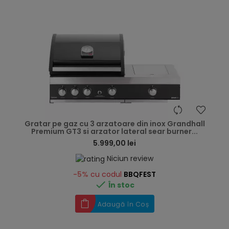
hea
Gratar pe gaz cu 3 arzatoare din inox Grandhall
Premium GT3 si arzator lateral sear burner...
5.999,00 lei
Niciun review
-5%
cu codul
BBQFEST

În stoc
Adaugă în Coș