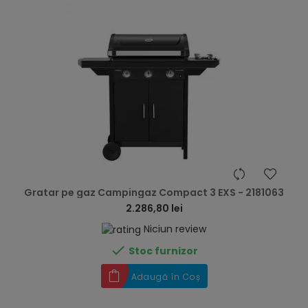
hea
Gratar pe gaz Campingaz Compact 3 EXS - 2181063
2.286,80 lei
Niciun review

Stoc furnizor
Adaugă în Coș