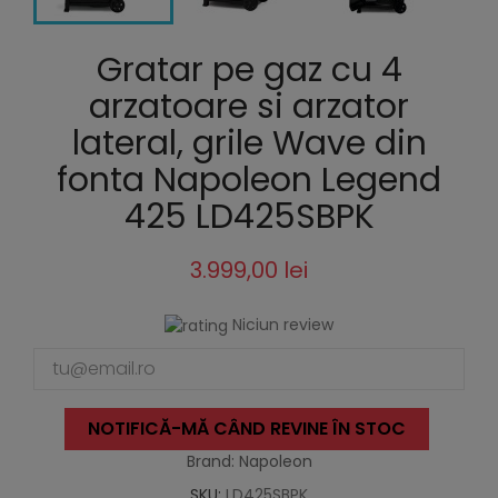
Gratar pe gaz cu 4
arzatoare si arzator
lateral, grile Wave din
fonta Napoleon Legend
425 LD425SBPK
3.999,00 lei
Niciun review
NOTIFICĂ-MĂ CÂND REVINE ÎN STOC
Brand: Napoleon
SKU:
LD425SBPK