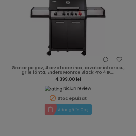
hea
Gratar pe gaz, 4 arzatoare inox, arzator infrarosu,
grile fonta, Enders Monroe Black Pro 4 IK...
4.399,00 lei
Niciun review

Stoc epuizat
Adaugă în Coș