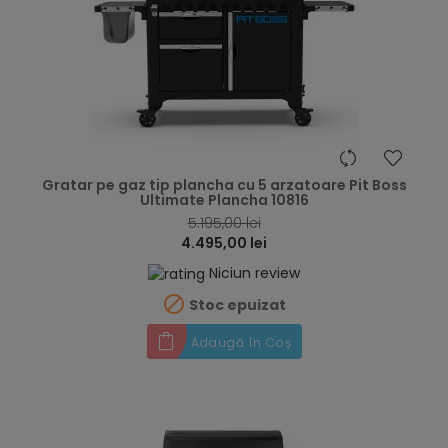
hea
Gratar pe gaz tip plancha cu 5 arzatoare Pit Boss
Ultimate Plancha 10816
5.195,00 lei
4.495,00 lei
Niciun review

Stoc epuizat
Adaugă în Coș