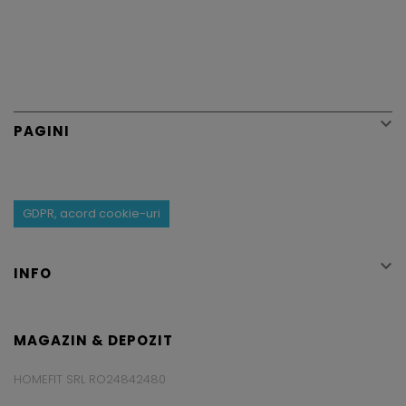

PAGINI
GDPR, acord cookie-uri

INFO
MAGAZIN & DEPOZIT
HOMEFIT SRL RO24842480