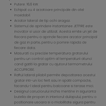
Putere: 16,6 kW.
Echipat cu 4 arzatoare principale din otel
inoxidabil.
Arzator lateral de tip ochi aragaz.
Sistemul de aprindere instantanee JETFIRE este
inovator si usor de utilizat. Acesta emite un jet de
flacara pentru a aprinde fiecare arzator principal
de gaz in parte, pentru o pornire rapida de
fiecare data.
Masurati cu precizie temperatura gratarului
pentru un control optim al temperaturii atunci
cand gatiti la gratar cu ajutorul termometrului
ACCUPROBE.
Raftul lateral pliabil permite depozitarea acestui
gratar intr-un loc ferit sau in spatii compacte,
facandu-l ideal pentru balcoane si terase mici.
Designul caruciorului inchis mentine in siguranta
butelia de propan in interiorul dulapului, pentru o
pozitionare usoara si o mobilitate sigura pentru