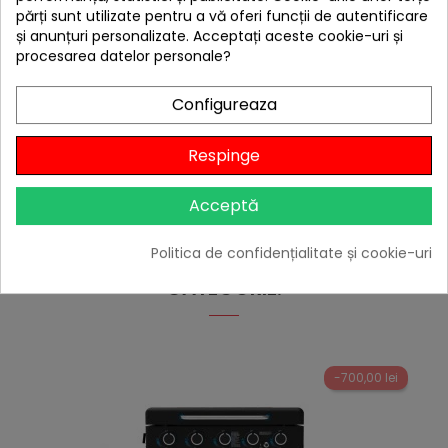
hea
părți sunt utilizate pentru a vă oferi funcții de autentificare
Butelie ButanGas Camping 8,1 Kg 37,5x30cm fara
și anunțuri personalizate. Acceptați aceste cookie-uri și
incarcatura propan include regulator Orgaz si...
procesarea datelor personale?
350,00 lei
Niciun review
Configureaza

În stoc
Respinge
Adaugă în Coș
Acceptă
Politica de confidențialitate și cookie-uri
4 ALTE PRODUSE IN ACEEASI
CATEGORIE:
-700,00 lei