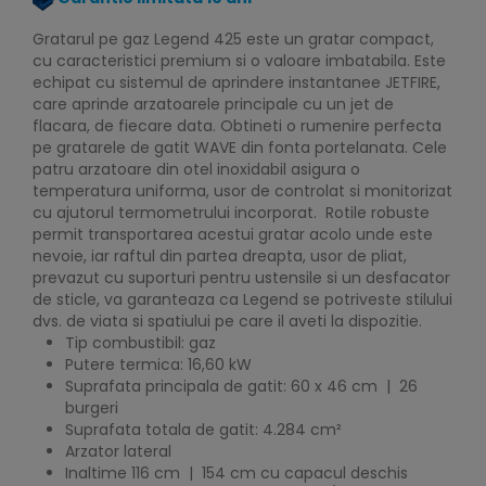
Gratarul pe gaz Legend 425 este un gratar compact,
cu caracteristici premium si o valoare imbatabila. Este
echipat cu sistemul de aprindere instantanee JETFIRE,
care aprinde arzatoarele principale cu un jet de
flacara, de fiecare data. Obtineti o rumenire perfecta
pe gratarele de gatit WAVE din fonta portelanata. Cele
patru arzatoare din otel inoxidabil asigura o
temperatura uniforma, usor de controlat si monitorizat
cu ajutorul termometrului incorporat. Rotile robuste
permit transportarea acestui gratar acolo unde este
nevoie, iar raftul din partea dreapta, usor de pliat,
prevazut cu suporturi pentru ustensile si un desfacator
de sticle, va garanteaza ca Legend se potriveste stilului
dvs. de viata si spatiului pe care il aveti la dispozitie.
Tip combustibil: gaz
Putere termica: 16,60 kW
Suprafata principala de gatit: 60 x 46 cm | 26
burgeri
Suprafata totala de gatit: 4.284 cm²
Arzator lateral
Inaltime 116 cm | 154 cm cu capacul deschis