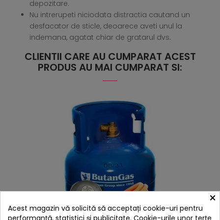
depozitare.
Nu intrerupeti niciodata distractia cautand un
desfacator de sticle, deoarece aveti unul la
indemana, agatat chiar de gratarul dvs.
CLIENTII CARE AU CUMPARAT ACEST
PRODUS AU MAI CUMPARAT SI:
×
Acest magazin vă solicită să acceptați cookie-uri pentru
performanță, statistici și publicitate. Cookie-urile unor terțe