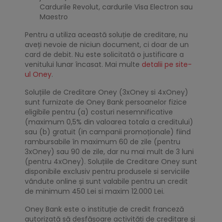
Cardurile Revolut, cardurile Visa Electron sau
Maestro
Pentru a utiliza această soluție de creditare, nu
aveți nevoie de niciun document, ci doar de un
card de debit. Nu este solicitată o justificare a
venitului lunar încasat. Mai multe
detalii pe site-
ul Oney
.
Soluțiile de Creditare Oney (3xOney si 4xOney)
sunt furnizate de Oney Bank persoanelor fizice
eligibile pentru (a) costuri nesemnificative
(maximum 0,5% din valoarea totala a creditului)
sau (b) gratuit (in campanii promoționale) fiind
rambursabile în maximum 60 de zile (pentru
3xOney) sau 90 de zile, dar nu mai mult de 3 luni
(pentru 4xOney). Soluțiile de Creditare Oney sunt
disponibile exclusiv pentru produsele si serviciile
vândute online și sunt valabile pentru un credit
de minimum 450 Lei si maxim 12.000 Lei.
Oney Bank este o instituție de credit franceză
autorizată să desfășoare activități de creditare și