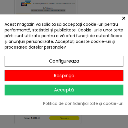
×
Acest magazin vă solicită să acceptați cookie-uri pentru
performanță, statistici și publicitate. Cookie-urile unor terțe
părți sunt utilizate pentru a vă oferi funcții de autentificare
și anunțuri personalizate. Acceptați aceste cookie-uri și
procesarea datelor personale?
Pasul 2:
introduci datele cardului
Configureaza
Respinge
Acceptă
Politica de confidențialitate și cookie-uri