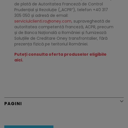
de plată de Autoritatea Franceză de Control
Prudențial și Rezoluție („ACPR“), telefon +40 317
305 050 și adresă de email:
serviciulclienti.ro@oney.com
, supravegheată de
autoritatea competentă franceză, ACPR, precum
și de Banca Națională a României și furnizează
Soluțiile de Creditare Oney transfrontalier, fără
prezența fizică pe teritoriul României.
Puteți consulta oferta produselor eligibile
aici.

PAGINI