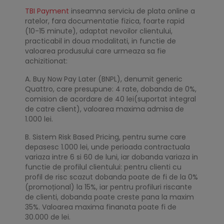
TBI Payment
inseamna serviciu de plata online a
ratelor, fara documentatie fizica, foarte rapid
(10-15 minute), adaptat nevoilor clientului,
practicabil in doua modalitati, in functie de
valoarea produsului care urmeaza sa fie
achizitionat:
A. Buy Now Pay Later (BNPL), denumit generic
Quattro, care presupune: 4 rate, dobanda de 0%,
comision de acordare de 40 lei(suportat integral
de catre client), valoarea maxima admisa de
1.000 lei.
B. Sistem Risk Based Pricing, pentru sume care
depasesc 1.000 lei, unde perioada contractuala
variaza intre 6 si 60 de luni, iar dobanda variaza in
functie de profilul clientului: pentru clienti cu
profil de risc scazut dobanda poate de fi de la 0%
(promoțional) la 15%, iar pentru profiluri riscante
de clienti, dobanda poate creste pana la maxim
35%. Valoarea maxima finanata poate fi de
30.000 de lei.