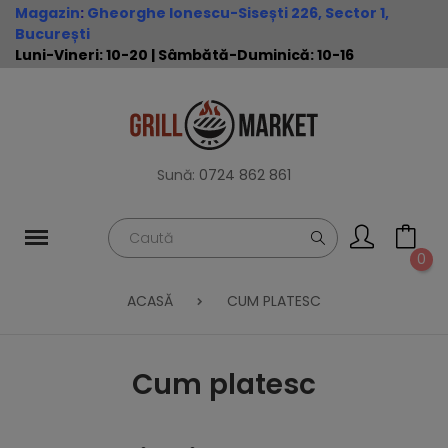
Magazin
:
Gheorghe Ionescu-Sisești 226, Sector 1,
București
Luni-Vineri: 10-20 | Sâmbătă-Duminică: 10-16
Sună:
0724 862 861
0
ACASĂ
CUM PLATESC
Cum platesc