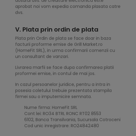
dosarul dvs. de creditare electronica este
aprobat noi vom expedia comanda plasata catre
dvs.
V. Plata prin ordin de plata
Plata prin Ordin de plata se face doar in baza
facturii proforme emise de Grill Market.ro
(HomeFit SRL), in urma confirmarii comenzii cu
un consultant de vanzari.
Livrarea marfii se face dupa confirmarea platii
proformei emise, in contul de mai jos.
In cazul persoanelor juridice, pentru a intra in
posesia coletului trebuie prezentata stampila
firmei sau o imputernicire semnata.
Nume firma: HomeFit SRL
Cont lei: RO34 BTRL RONC RT02 8553
6102, Banca Transilvania, Sucursala Cotroceni
Cod unic inregistrare: RO24842480