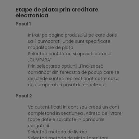
Etape de plata prin creditare
electronica
Pasul 1
Intrati pe pagina produsului pe care doriti
sa-l cumparati, unde sunt specificate
modalitatile de plata
Selectati cantitatea si apasati butonul
„CUMPĂRĂ”
Prin selectarea optiunii „Finalizează
comanda” din fereastra de popup care se
deschide sunteti redirectionat catre cosul
de cumparaturi pasul de check-out.
Pasul 2
Va autentificati in cont sau creati un cont
completand in sectiunea „Adresa de livrare”
toate datele solicitate in campurile
obligatorii
Selectati metoda de livrare
Selectati metoda de plata (creditare