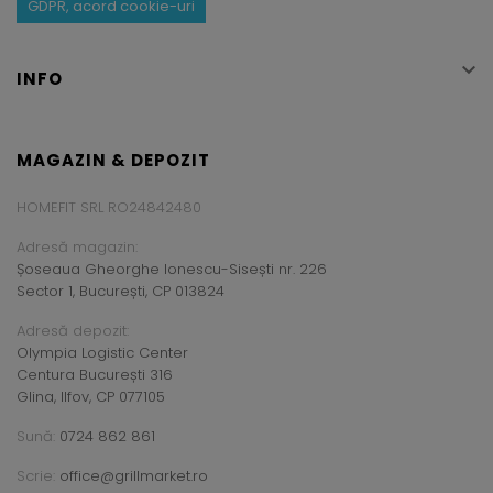
GDPR, acord cookie-uri

INFO
MAGAZIN & DEPOZIT
HOMEFIT SRL RO24842480
Adresă magazin:
Șoseaua Gheorghe Ionescu-Sisești nr. 226
Sector 1, București, CP 013824
Adresă depozit:
Olympia Logistic Center
Centura București 316
Glina, Ilfov, CP 077105
Sună:
0724 862 861
Scrie:
office@grillmarket.ro