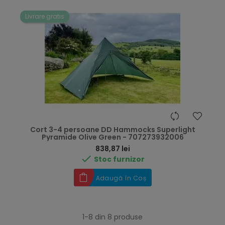
Livrare gratis
Cort 3-4 persoane DD Hammocks Superlight
Pyramide Olive Green - 707273932006
Preț
838,87 lei

Stoc furnizor
Adaugă în Coș
1-8 din 8 produse