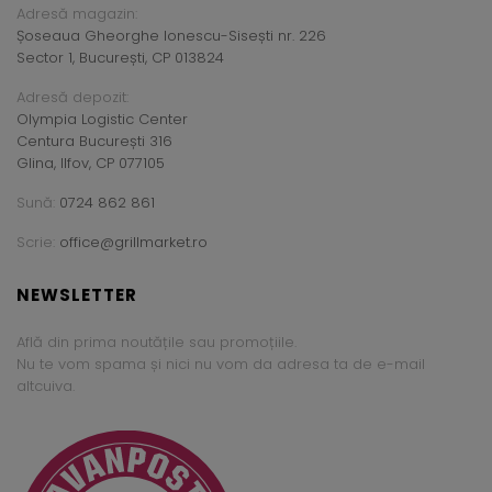
Adresă magazin:
Șoseaua Gheorghe Ionescu-Sisești nr. 226
Sector 1, București, CP 013824
Adresă depozit:
Olympia Logistic Center
Centura București 316
Glina, Ilfov, CP 077105
Sună:
0724 862 861
Scrie:
office@grillmarket.ro
NEWSLETTER
Află din prima noutățile sau promoțiile.
Nu te vom spama și nici nu vom da adresa ta de e-mail
altcuiva.