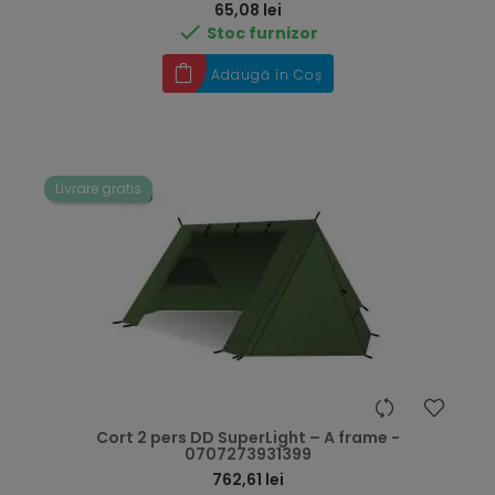
Preț
65,08 lei

Stoc furnizor
Adaugă în Coș
Livrare gratis
Cort 2 pers DD SuperLight – A frame -
0707273931399
Preț
762,61 lei