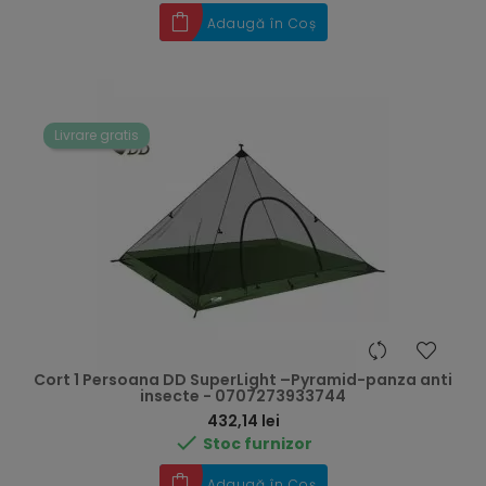
Adaugă în Coș
Livrare gratis
Cort 1 Persoana DD SuperLight –Pyramid-panza anti
insecte - 0707273933744
Preț
432,14 lei

Stoc furnizor
Adaugă în Coș