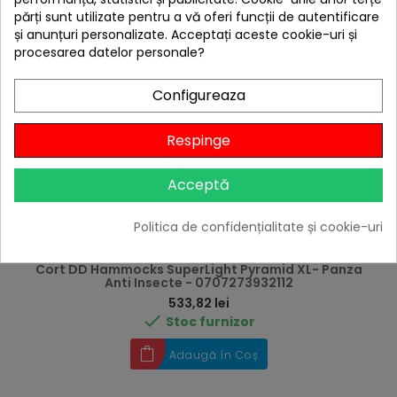
părți sunt utilizate pentru a vă oferi funcții de autentificare
și anunțuri personalizate. Acceptați aceste cookie-uri și
procesarea datelor personale?
E
Livrare gratis
Configureaza
F
I
L
T
R
Respinge
Acceptă
Politica de confidențialitate și cookie-uri
Cort DD Hammocks SuperLight Pyramid XL- Panza
Anti Insecte - 0707273932112
Preț
533,82 lei

Stoc furnizor
Adaugă în Coș