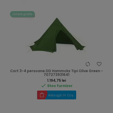
Livrare gratis
Cort 3-4 persoane DD Hammcks Tipi Olive Green -
707273931641
Preț
1.194,75 lei

Stoc furnizor
Adaugă în Coș