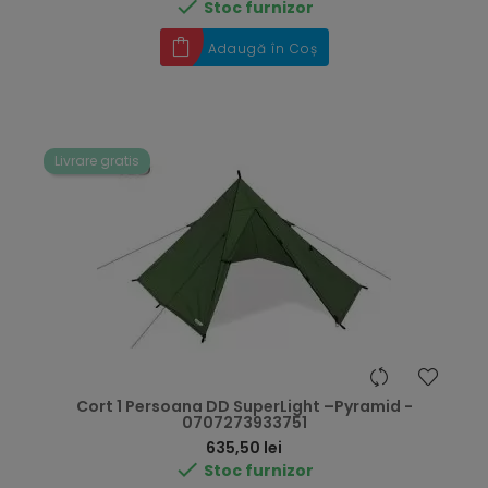

Stoc furnizor
Adaugă în Coș
Livrare gratis
Cort 1 Persoana DD SuperLight –Pyramid -
0707273933751
Preț
635,50 lei

Stoc furnizor