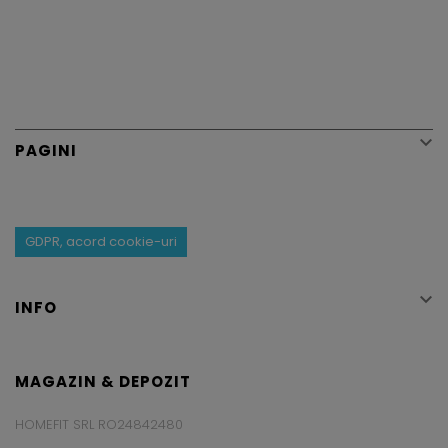

PAGINI
GDPR, acord cookie-uri

INFO
MAGAZIN & DEPOZIT
HOMEFIT SRL RO24842480