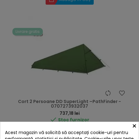
Livrare gratis
Cort 2 Persoane DD SuperLight –PathFinder -
0707273932037
Preț
737,18 lei

Stoc furnizor
×
Adaugă în Coș
Acest magazin vă solicită să acceptați cookie-uri pentru
performanță, statistici și publicitate. Cookie-urile unor terțe