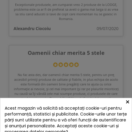
Exceptionale produsele, am cumparat vreo 2 produse de la LODGE,
problema este ca ar fi de preferat sa aveti o gama mai larga si as vrea
sa stiu cand aduceti si tave de copt care momentan nu se gasesc in
Romania.
Alexandru Ciocoiu
09/07/2020
Oamenii chiar merita 5 stele
Nu fac asta des, dar oamenii chiar merita 5 stele, pentru un preț
accesibil primiți produse de calitate și fiabile, in plus echipa de acolo
este formată din oameni bine pregătiți care te ajuta cu orice
informație ai nevoie, și cel mai important (și rar pe plaiurile mioritice)
nu caută sa îți vândă cele mai scumpe produse, ci produsele de care
tu chiar ai nevoie. Bravo, băieți!! V-as da 6 stele da’ nu pot!
×
Acest magazin vă solicită să acceptați cookie-uri pentru
Dan Rebenciuc
03/08/2019
performanță, statistici și publicitate. Cookie-urile unor terțe
părți sunt utilizate pentru a vă oferi funcții de autentificare
și anunțuri personalizate. Acceptați aceste cookie-uri și
procesarea datelor personale?