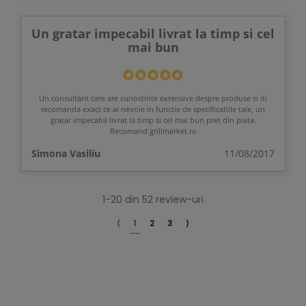
Un gratar impecabil livrat la timp si cel
mai bun
Un consultant care are cunostinte extensive despre produse si iti
recomanda exact ce ai nevoie in functie de specificatiile tale, un
gratar impecabil livrat la timp si cel mai bun pret din piata.
Recomand grillmarket.ro
Simona Vasiliu
11/08/2017
1-20 din 52 review-uri
⟨
1
2
3
⟩