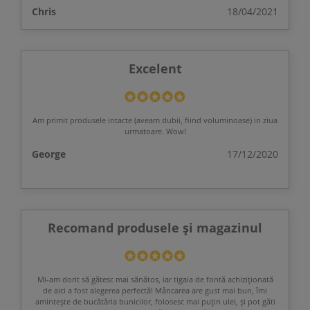
Chris
18/04/2021
Excelent
Am primit produsele intacte (aveam dubii, fiind voluminoase) in ziua
urmatoare. Wow!
George
17/12/2020
Recomand produsele și magazinul
Mi-am dorit să gătesc mai sănătos, iar tigaia de fontă achiziționată
de aici a fost alegerea perfectă! Mâncarea are gust mai bun, îmi
amintește de bucătăria bunicilor, folosesc mai puțin ulei, și pot găti