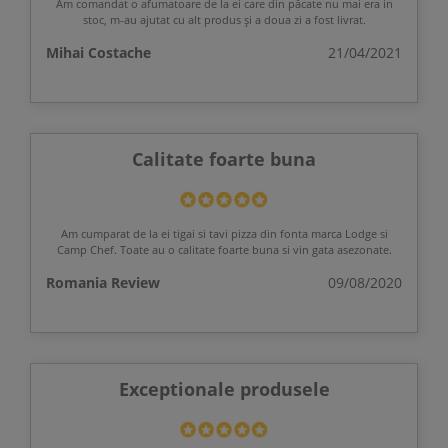
Am comandat o afumatoare de la ei care din păcate nu mai era in
stoc, m-au ajutat cu alt produs și a doua zi a fost livrat.
Mihai Costache
21/04/2021
Calitate foarte buna
Am cumparat de la ei tigai si tavi pizza din fonta marca Lodge si
Camp Chef. Toate au o calitate foarte buna si vin gata asezonate.
Romania Review
09/08/2020
Exceptionale produsele