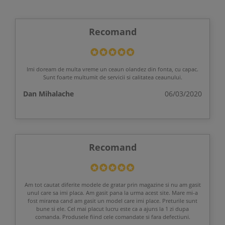
Recomand
Imi doream de multa vreme un ceaun olandez din fonta, cu capac.
Sunt foarte multumit de servicii si calitatea ceaunului.
Dan Mihalache
06/03/2020
Recomand
Am tot cautat diferite modele de gratar prin magazine si nu am gasit
unul care sa imi placa. Am gasit pana la urma acest site. Mare mi-a
fost mirarea cand am gasit un model care imi place. Preturile sunt
bune si ele. Cel mai placut lucru este ca a ajuns la 1 zi dupa
comanda. Produsele fiind cele comandate si fara defectiuni.