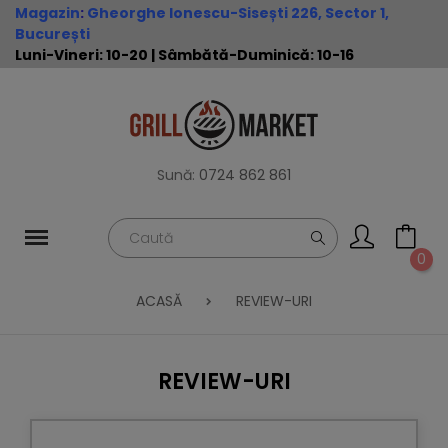
Magazin
:
Gheorghe Ionescu-Sisești 226, Sector 1,
București
Luni-Vineri: 10-20 | Sâmbătă-Duminică: 10-16
Sună:
0724 862 861
0
ACASĂ
REVIEW-URI
REVIEW-URI