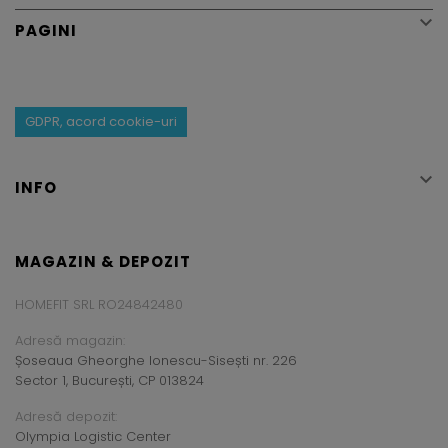

PAGINI
GDPR, acord cookie-uri

INFO
MAGAZIN & DEPOZIT
HOMEFIT SRL RO24842480
Adresă magazin:
Șoseaua Gheorghe Ionescu-Sisești nr. 226
Sector 1, București, CP 013824
Adresă depozit:
Olympia Logistic Center