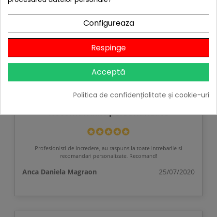
Profesionalism si calitate
Configureaza
Echipa dă dovadă de profesionalism. Produsele au calitate
superioară. Recomand, deci!
Respinge
Florian Sprinceană
30/07/2020
Acceptă
Politica de confidențialitate și cookie-uri
Recomandari personalizate
Profesionisti de incredere, au raspuns la toate intrebarile si
recomandari personalizate. Recomand!
Anca Daniela Magraon
25/07/2020