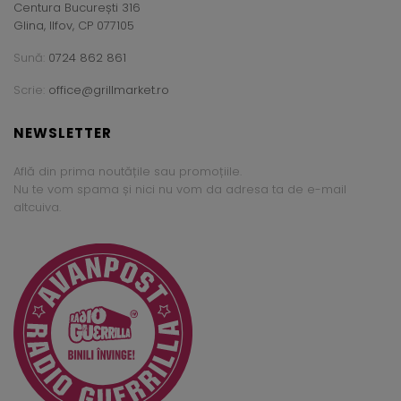
Centura București 316
Glina, Ilfov, CP 077105
Sună:
0724 862 861
Scrie:
office@grillmarket.ro
NEWSLETTER
Află din prima noutățile sau promoțiile.
Nu te vom spama și nici nu vom da adresa ta de e-mail
altcuiva.