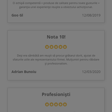
O echipă competentă + produse de calitate pentru toate gusturile =
garanția unei experiențe reușite a obiectului achiziționat.
Goo Gl
12/08/2019
Nota 10!
Deși era sâmbătă am reușit să procur grătarul dorit, ajutat de
sfaturile utile ale reprezentantului firmei. Mulțumiri pentru răbdare
și profesionalism.
Adrian Bunoiu
12/03/2020
Profesioniști