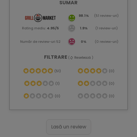
SUMAR
98.1%
(51 review-uri)
Rating mediu:
4.95/5
1.9%
(1 review-uri)
Număr de review-uri 52
0%
(0 review-uri)
FILTRARE
(
Resetează )
sync
(51)
(0)
(1)
(0)
(0)
(0)
Lasă un review