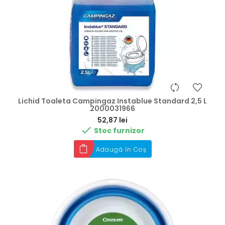
Lichid Toaleta Campingaz Instablue Standard 2,5 L
2000031966
Preț
52,87 lei

Stoc furnizor
Adaugă în Coș