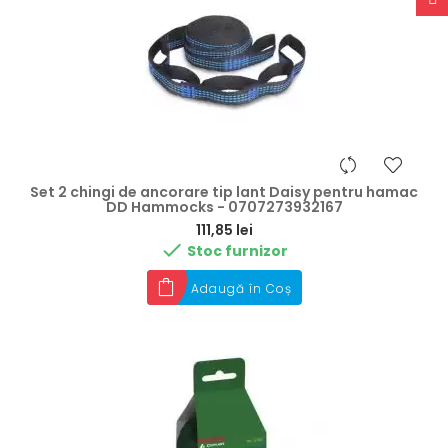
Set 2 chingi de ancorare tip lant Daisy pentru hamac
DD Hammocks - 0707273932167
Preț
111,85 lei

Stoc furnizor
Adaugă în Coș