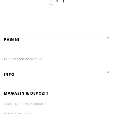
1
2
⟩

PAGINI
GDPR, acord cookie-uri

INFO
MAGAZIN & DEPOZIT
HOMEFIT SRL RO24842480
Adresă magazin: