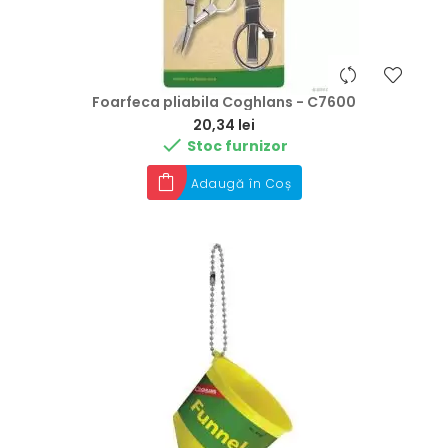
Foarfeca pliabila Coghlans - C7600
Preț
20,34 lei

Stoc furnizor
Adaugă în Coș