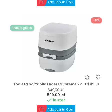
Adaugă în Coș
-8%
Livrare gratis
Toaleta portabila Enders Supreme 22 litri 4999
RRP
649,00 lei
Preț
599,00 lei

În stoc
Adaugă în Coș