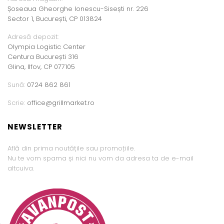
Șoseaua Gheorghe Ionescu-Sisești nr. 226
Sector 1, București, CP 013824
Adresă depozit:
Olympia Logistic Center
Centura București 316
Glina, Ilfov, CP 077105
Sună:
0724 862 861
Scrie:
office@grillmarket.ro
NEWSLETTER
Află din prima noutățile sau promoțiile.
Nu te vom spama și nici nu vom da adresa ta de e-mail
altcuiva.