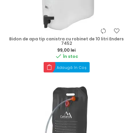
Bidon de apa tip canistra cu robinet de 10 litri Enders
7452
Preț
99,00 lei

În stoc
Adaugă în Coș