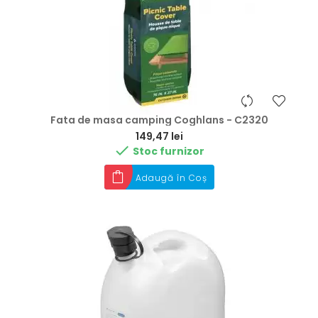
Fata de masa camping Coghlans - C2320
Preț
149,47 lei

Stoc furnizor
Adaugă în Coș