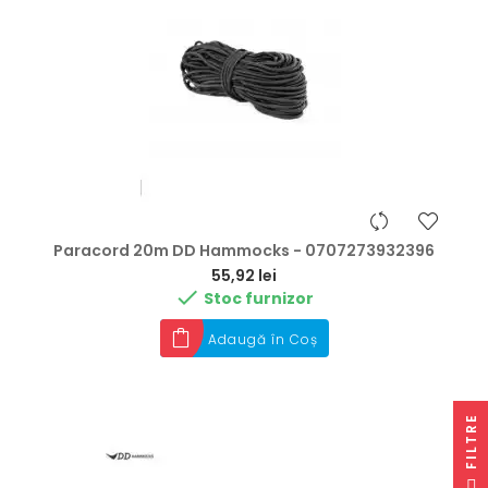
Paracord 20m DD Hammocks - 0707273932396
Preț
55,92 lei

Stoc furnizor
Adaugă în Coș
E
F
I
L
T
R