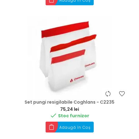
Adaugă în Coș
Set pungi resigilabile Coghlans - C2235
Preț
75,24 lei

Stoc furnizor
Adaugă în Coș