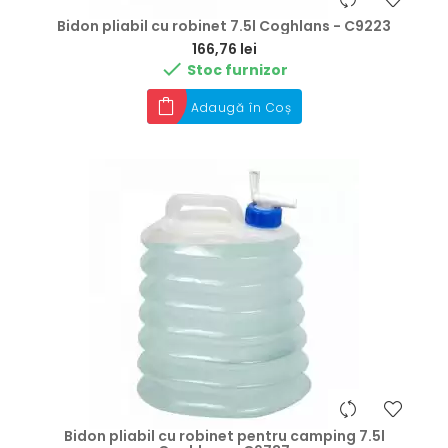
Bidon pliabil cu robinet 7.5l Coghlans - C9223
Preț
166,76 lei

Stoc furnizor
Adaugă în Coș
Bidon pliabil cu robinet pentru camping 7.5l