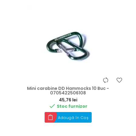
Mini carabine DD Hammocks 10 Buc -
0705422506108
Preț
45,76 lei

Stoc furnizor
Adaugă în Coș