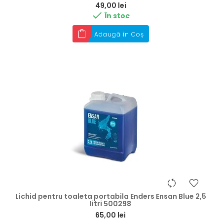
Preț
49,00 lei

În stoc
Adaugă în Coș
Lichid pentru toaleta portabila Enders Ensan Blue 2,5
litri 500298
Preț
65,00 lei