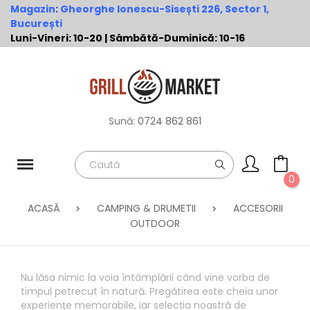
Magazin
:
Gheorghe Ionescu-Sisești 226, Sector 1,
București
Luni-Vineri: 10-20 | Sâmbătă-Duminică: 10-16
Sună:
0724 862 861
0
ACASĂ
CAMPING & DRUMETII
ACCESORII
OUTDOOR
Nu lăsa nimic la voia întâmplării când vine vorba de
timpul petrecut în natură. Pregătirea este cheia unor
experiențe memorabile, iar selecția noastră de