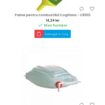
Palnie pentru combustibil Coghlans - C8100
Preț
14,24 lei

Stoc furnizor
Adaugă în Coș