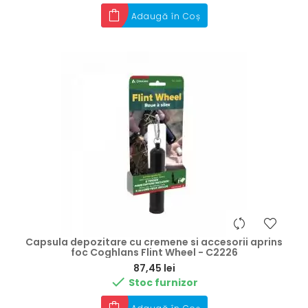
Adaugă în Coș
Capsula depozitare cu cremene si accesorii aprins
foc Coghlans Flint Wheel - C2226
Preț
87,45 lei

Stoc furnizor