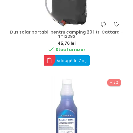
Dus solar portabil pentru camping 20 litri Cattara -
TT13292
Preț
45,76 lei

Stoc furnizor
Adaugă în Coș
-12%