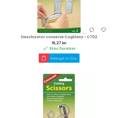
Deschizator conserve Coghlans - C702
Preț
16,27 lei

Stoc furnizor
Adaugă în Coș