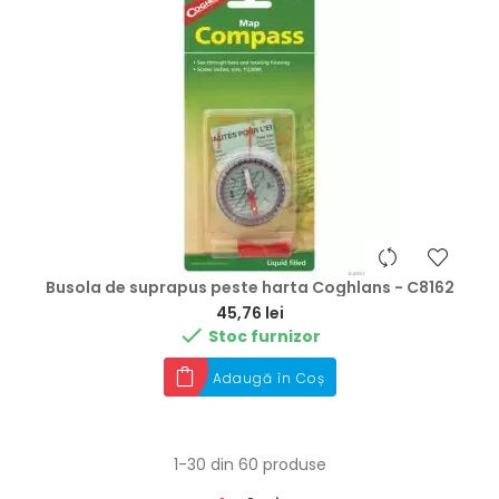
Busola de suprapus peste harta Coghlans - C8162
Preț
45,76 lei

Stoc furnizor
Adaugă în Coș
1-30 din 60 produse