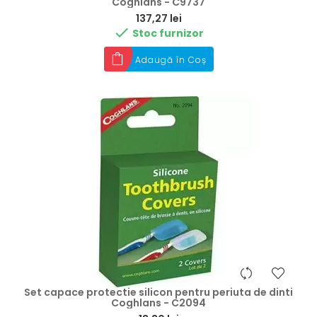
Coghlans - C9737
Preț
137,27 lei

Stoc furnizor
Adaugă în Coș
Set capace protectie silicon pentru periuta de dinti
Coghlans - C2094