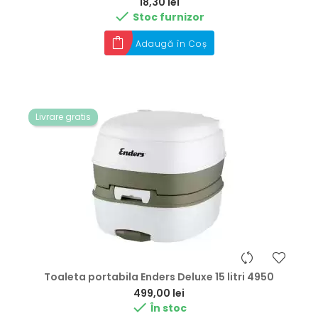
Preț
18,30 lei

Stoc furnizor
Adaugă în Coș
Livrare gratis
Toaleta portabila Enders Deluxe 15 litri 4950
Preț
499,00 lei

În stoc