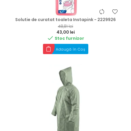
Solutie de curatat toaleta Instapink - 2229926
RRP
48,81 lei
Preț
43,00 lei

Stoc furnizor
Adaugă în Coș