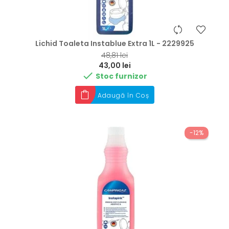
Lichid Toaleta Instablue Extra 1L - 2229925
RRP
48,81 lei
Preț
43,00 lei

Stoc furnizor
Adaugă în Coș
-12%