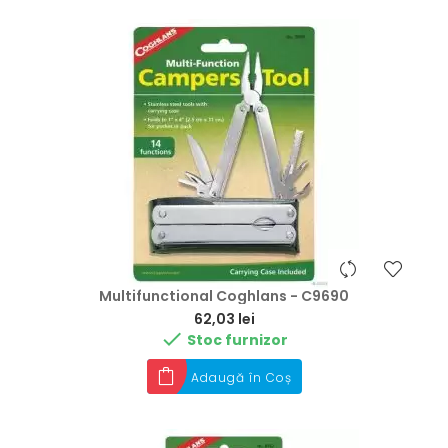
Multifunctional Coghlans - C9690
Preț
62,03 lei

Stoc furnizor
Adaugă în Coș