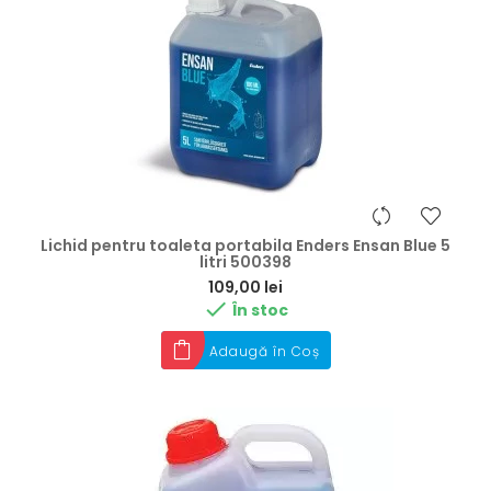
Lichid pentru toaleta portabila Enders Ensan Blue 5
litri 500398
Preț
109,00 lei

În stoc
Adaugă în Coș