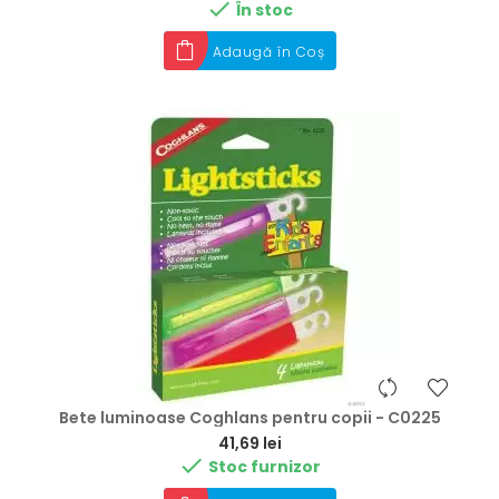

În stoc
Adaugă în Coș
Bete luminoase Coghlans pentru copii - C0225
Preț
41,69 lei

Stoc furnizor