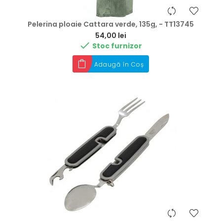
Pelerina ploaie Cattara verde, 135g, - TT13745
Preț
54,00 lei

Stoc furnizor
Adaugă în Coș