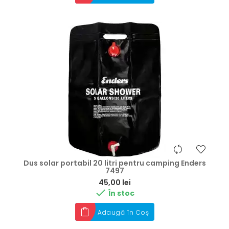
Dus solar portabil 20 litri pentru camping Enders
7497
Preț
45,00 lei

În stoc
Adaugă în Coș