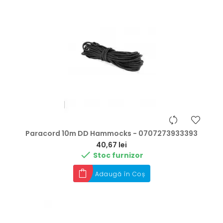
Paracord 10m DD Hammocks - 0707273933393
Preț
40,67 lei

Stoc furnizor
Adaugă în Coș