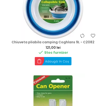
Chiuveta pliabila camping Coghlans 9L - C2082
Preț
121,00 lei

Stoc furnizor
Adaugă în Coș