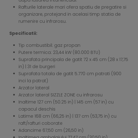
Rafturile laterale mari ofera spatiu de pregatire si
organizare, protejand in acelasi timp statia de
rumenire cu infrarosu.
Specificatii:
Tip combustibil: gaz propan
Putere termica: 23,44 kW (80.000 BTU)
Suprafata principala de gatit 72 x 45 cm (28 x 17,75
in) | 31 de burgeri
Suprafata totala de gatit 5.770 cm patrati (900
inci la patrat)
Arzator lateral
Arzator lateral SIZZLE ZONE cu infrarosu
Inaltime 127 cm (50.25 in) | 145 cm (57 in) cu
capacul deschis
Latime 168 cm (66,25 in) | 137 cm (53,75 in) cu
raft/rafturi coborate
Adancime 67,50 cm (26,50 in)
Inaltimea ambalajului 77,47 cm (30,50 in)