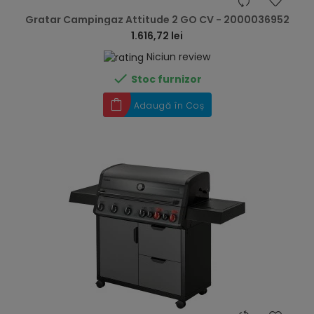
hea
Gratar Campingaz Attitude 2 GO CV - 2000036952
1.616,72 lei
Niciun review

Stoc furnizor
Adaugă în Coș