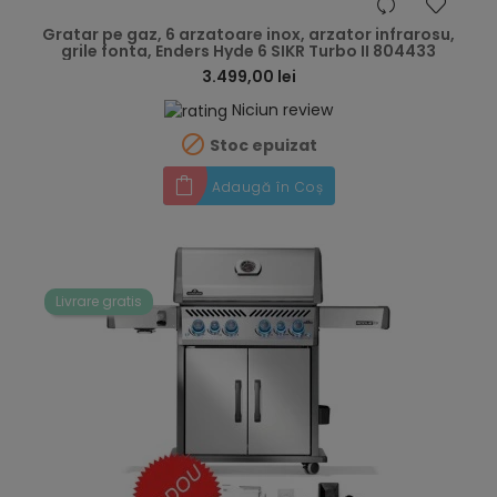
hea
Gratar pe gaz, 6 arzatoare inox, arzator infrarosu,
grile fonta, Enders Hyde 6 SIKR Turbo II 804433
3.499,00 lei
Niciun review

Stoc epuizat
Adaugă în Coș
Livrare gratis