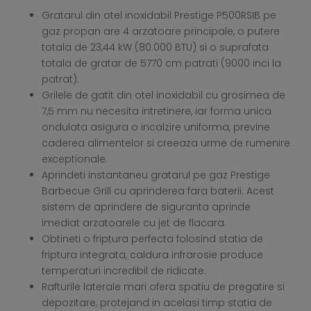
Gratarul din otel inoxidabil Prestige P500RSIB pe
gaz propan are 4 arzatoare principale, o putere
totala de 23,44 kW (80.000 BTU) si o suprafata
totala de gratar de 5770 cm patrati (9000 inci la
patrat).
Grilele de gatit din otel inoxidabil cu grosimea de
7,5 mm nu necesita intretinere, iar forma unica
ondulata asigura o incalzire uniforma, previne
caderea alimentelor si creeaza urme de rumenire
exceptionale.
Aprindeti instantaneu gratarul pe gaz Prestige
Barbecue Grill cu aprinderea fara baterii. Acest
sistem de aprindere de siguranta aprinde
imediat arzatoarele cu jet de flacara.
Obtineti o friptura perfecta folosind statia de
friptura integrata, caldura infrarosie produce
temperaturi incredibil de ridicate.
Rafturile laterale mari ofera spatiu de pregatire si
depozitare, protejand in acelasi timp statia de