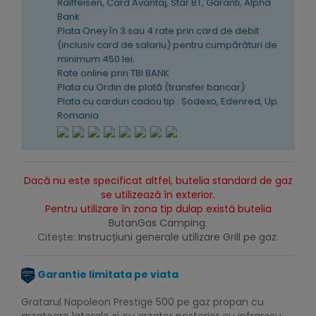
Raiffeisen, Card Avantaj, Star BT, Garanti, Alpha
Bank
Plata Oney în 3 sau 4 rate prin card de debit
(inclusiv card de salariu) pentru cumpărături de
minimum 450 lei.
Rate online prin TBI BANK
Plata cu Ordin de plată (transfer bancar)
Plata cu carduri cadou tip : Sodexo, Edenred, Up
Romania
Dacă nu este specificat altfel, butelia standard de gaz
se utilizează în exterior.
Pentru utilizare în zona tip dulap există butelia
ButanGas Camping
.
Citește:
Instrucțiuni generale utilizare Grill pe gaz.
Garantie limitata pe viata
Gratarul Napoleon Prestige 500 pe gaz propan cu
arzatoare laterale si cu arzator posterior cu infrarosu