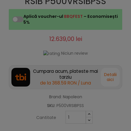
RSIB P500VRSIBPSS
Aplică voucher-ul
BBQFEST
– Economisești
5%
12.639,00 lei
Niciun review
Cumpara acum, plateste mai
Detalii
tarziu
aici
de la
368.59 RON
/ Luna
Brand: Napoleon
SKU:
P500VRSIBPSS
Cantitate