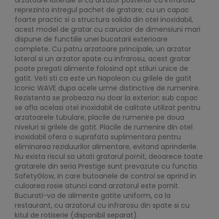
reprezinta intregul pachet de gratare; cu un capac
foarte practic si o structura solida din otel inoxidabil,
acest model de gratar cu carucior de dimensiuni mari
dispune de functiile unei bucatarii exterioare
complete. Cu patru arzatoare principale, un arzator
lateral si un arzator spate cu infrarosu, acest gratar
poate pregati alimente folosind opt stiluri unice de
gatit. Veti sti ca este un Napoleon cu grilele de gatit
Iconic WAVE dupa acele urme distinctive de rumenire.
Rezistenta se probeaza nu doar la exterior; sub capac
se afla acelasi otel inoxidabil de calitate utilizat pentru
arzatoarele tubulare, placile de rumenire pe doua
niveluri si grilele de gatit. Placile de rumenire din otel
inoxidabil ofera o suprafata suplimentara pentru
eliminarea reziduurilor alimentare, evitand aprinderile.
Nu exista riscul sa uitati gratarul pornit, deoarece toate
gratarele din seria Prestige sunt prevazute cu functia
SafetyGlow, in care butoanele de control se aprind in
culoarea rosie atunci cand arzatorul este pornit.
Bucurati-va de alimente gatite uniform, ca la
restaurant, cu arzatorul cu infrarosu din spate si cu
kitul de rotiserie (disponibil separat).