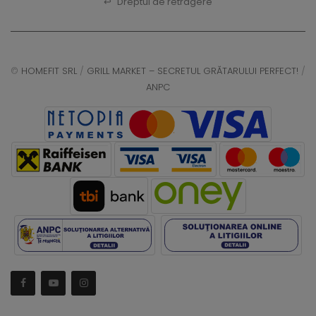
↩
Dreptul de retragere
©
HOMEFIT SRL
/
GRILL MARKET – SECRETUL GRĂTARULUI PERFECT!
/
ANPC