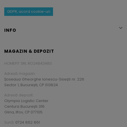
GDPR, acord cookie-uri

INFO
MAGAZIN & DEPOZIT
HOMEFIT SRL RO24842480
Adresă magazin:
Șoseaua Gheorghe Ionescu-Sisești nr. 226
Sector 1, București, CP 013824
Adresă depozit:
Olympia Logistic Center
Centura București 316
Glina, Ilfov, CP 077105
Sună:
0724 862 861