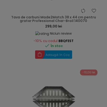
hea
Tava de carbuni Made2Match 38 x 44 cm pentru
gratar Professional Char-Broil 140070
299,00 lei
Niciun review
-10%
cu codul
BBQFEST

În stoc
Adaugă în Coș
-10,00 lei