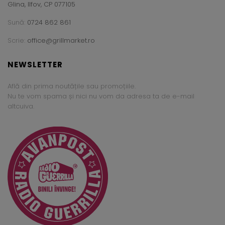
Glina, Ilfov, CP 077105
Sună:
0724 862 861
Scrie:
office@grillmarket.ro
NEWSLETTER
Află din prima noutățile sau promoțiile.
Nu te vom spama și nici nu vom da adresa ta de e-mail
altcuiva.