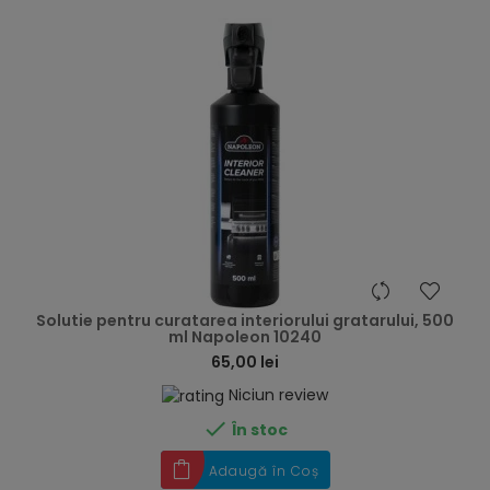
hea
Solutie pentru curatarea interiorului gratarului, 500
ml Napoleon 10240
65,00 lei
Niciun review

În stoc
Adaugă în Coș