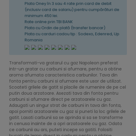
Plata Oney în 3 sau 4 rate prin card de debit
(inclusiv card de salariu) pentru cumpărături de
minimum 450 lei.
Rate online prin TBI BANK
Plata cu Ordin de plată (transfer bancar)
Plata cu carduri cadou tip : Sodexo, Edenred, Up
Romania
Transformati-va gratarul cu gaz Napoleon preferat
intr-un gratar cu carbuni si afumare, pentru a obtine
aroma afumata caracteristica carbunilor. Tava din
fonta pentru carbuni si afumare este usor de utilizat.
Scoateti grilele de gatit si placile de rumenire de pe cel
putin doua arzatoare. Asezati tava din fonta pentru
carbuni si afumare direct pe arzatoarele cu gaz.
Adaugati un singur strat de carbuni in tava din fonta,
apoi porniti arzatoarele cu gaz si puneti la loc grilele de
gatit. Lasati carbunii sa se aprinda si sa se transforme
in cenusa inainte de a opri arzatoarele cu gaz. Odata
ce carbunii au ars, puteti incepe sa gatiti. Folositi
bucati de lemn direct in carbuni pentru a obtine