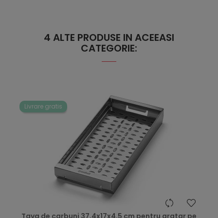
4 ALTE PRODUSE IN ACEEASI
CATEGORIE:
Livrare gratis
hea
Tava de carbuni 37,4x17x4,5 cm pentru gratar pe