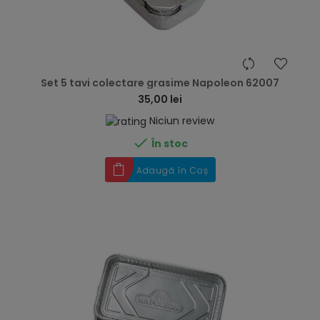
hea
Set 5 tavi colectare grasime Napoleon 62007
35,00 lei
Niciun review

În stoc
Adaugă în Coș