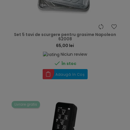
hea
Set 5 tavi de scurgere pentru grasime Napoleon
62008
65,00 lei
Niciun review

În stoc
Adaugă în Coș
Livrare gratis