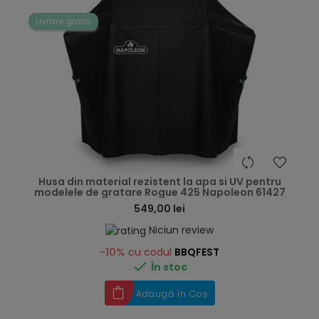
Livrare gratis
hea
Husa din material rezistent la apa si UV pentru
modelele de gratare Rogue 425 Napoleon 61427
549,00 lei
Niciun review
-10%
cu codul
BBQFEST

În stoc
Adaugă în Coș