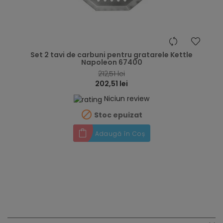
hea
Set 2 tavi de carbuni pentru gratarele Kettle
Napoleon 67400
212,51 lei
202,51 lei
Niciun review

Stoc epuizat
Adaugă în Coș