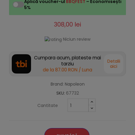
Aplică voucher-ul
BBQFEST
– Economisești
5%
308,00 lei
Niciun review
Cumpara acum, plateste mai
Detalii
tarziu
aici
de la
87.00 RON
/ Luna
Brand: Napoleon
SKU:
67732
Cantitate