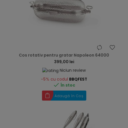
hea
Cos rotativ pentru gratar Napoleon 64000
399,00 lei
Niciun review
-5%
cu codul
BBQFEST

În stoc
Adaugă în Coș