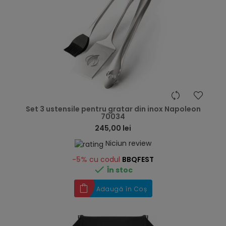
hea
Set 3 ustensile pentru gratar din inox Napoleon
70034
245,00 lei
Niciun review
-5%
cu codul
BBQFEST

În stoc
Adaugă în Coș