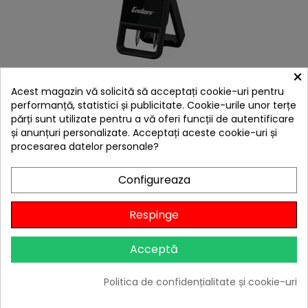
×
hea
Acest magazin vă solicită să acceptați cookie-uri pentru
Termometru digital cu conectare prin Bluetooth
Enders Celsio II 8805
performanță, statistici și publicitate. Cookie-urile unor terțe
părți sunt utilizate pentru a vă oferi funcții de autentificare
449,00 lei
și anunțuri personalizate. Acceptați aceste cookie-uri și
Niciun review
procesarea datelor personale?
-10%
cu codul
BBQFEST

În stoc
Configureaza
Adaugă în Coș
Respinge
Acceptă
Politica de confidențialitate și cookie-uri