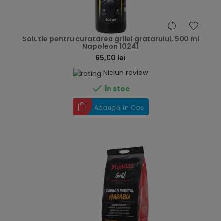
hea
Solutie pentru curatarea grilei gratarului, 500 ml
Napoleon 10241
65,00 lei
Niciun review

În stoc
Adaugă în Coș