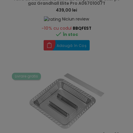
gaz Grandhall Elite Pro A06701007T
439,00 lei
Niciun review
-10%
cu codul
BBQFEST

În stoc
Adaugă în Coș
Livrare gratis