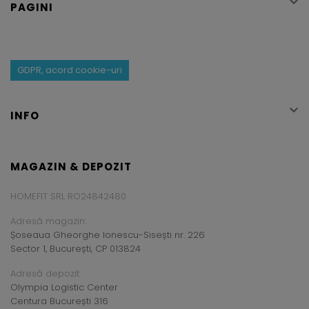

PAGINI
GDPR, acord cookie-uri

INFO
MAGAZIN & DEPOZIT
HOMEFIT SRL RO24842480
Adresă magazin:
Șoseaua Gheorghe Ionescu-Sisești nr. 226
Sector 1, București, CP 013824
Adresă depozit:
Olympia Logistic Center
Centura București 316