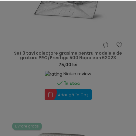
hea
Set 3 tavi colectare grasime pentru modelele de
gratare PRO/Prestige 500 Napoleon 62023
75,00 lei
Niciun review

În stoc
Adaugă în Coș
Livrare gratis