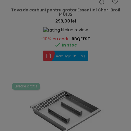
hea
Tava de carbuni pentru gratar Essential Char-Broil
140132
299,00 lei
Niciun review
-10%
cu codul
BBQFEST

În stoc
Adaugă în Coș
Livrare gratis