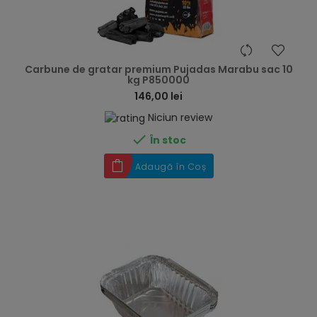
hea
Carbune de gratar premium Pujadas Marabu sac 10
kg P850000
146,00 lei
Niciun review

În stoc
Adaugă în Coș