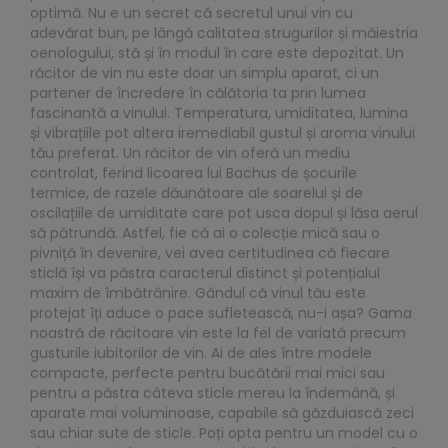
optimă. Nu e un secret că secretul unui vin cu
adevărat bun, pe lângă calitatea strugurilor și măiestria
oenologului, stă și în modul în care este depozitat. Un
răcitor de vin nu este doar un simplu aparat, ci un
partener de încredere în călătoria ta prin lumea
fascinantă a vinului. Temperatura, umiditatea, lumina
și vibrațiile pot altera iremediabil gustul și aroma vinului
tău preferat. Un răcitor de vin oferă un mediu
controlat, ferind licoarea lui Bachus de șocurile
termice, de razele dăunătoare ale soarelui și de
oscilațiile de umiditate care pot usca dopul și lăsa aerul
să pătrundă. Astfel, fie că ai o colecție mică sau o
pivniță în devenire, vei avea certitudinea că fiecare
sticlă își va păstra caracterul distinct și potențialul
maxim de îmbătrânire. Gândul că vinul tău este
protejat îți aduce o pace sufletească, nu-i așa? Gama
noastră de răcitoare vin este la fel de variată precum
gusturile iubitorilor de vin. Ai de ales între modele
compacte, perfecte pentru bucătării mai mici sau
pentru a păstra câteva sticle mereu la îndemână, și
aparate mai voluminoase, capabile să găzduiască zeci
sau chiar sute de sticle. Poți opta pentru un model cu o