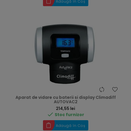
Adaugă în Coș
Aparat de vidare cu baterii si display Climadiff
AUTOVAC2
Preț
214,55 lei

Stoc furnizor
Adaugă în Coș