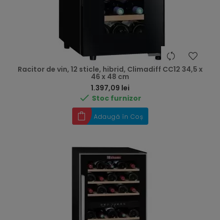
Racitor de vin, 12 sticle, hibrid, Climadiff CC12 34,5 x
46 x 48 cm
Preț
1.397,09 lei

Stoc furnizor
Adaugă în Coș