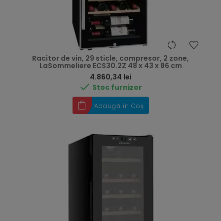
Racitor de vin, 29 sticle, compresor, 2 zone,
LaSommeliere ECS30.2Z 48 x 43 x 86 cm
Preț
4.860,34 lei

Stoc furnizor
Adaugă în Coș