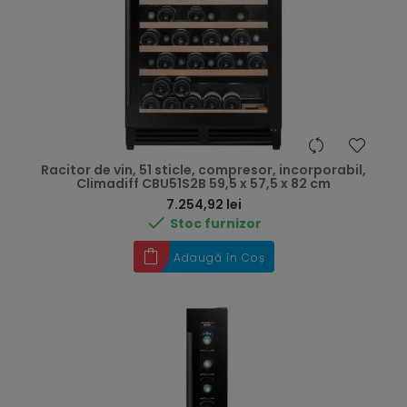
Racitor de vin, 51 sticle, compresor, incorporabil,
Climadiff CBU51S2B 59,5 x 57,5 x 82 cm
Preț
7.254,92 lei

Stoc furnizor
Adaugă în Coș