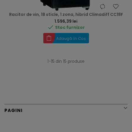
Racitor de vin, 18 sticle, 1 zona, hibrid Climadiff CC18F
Preț
1.596,39 lei

Stoc furnizor
Adaugă în Coș
1-15 din 15 produse

PAGINI