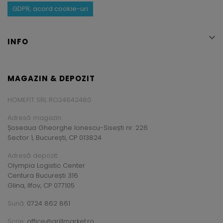
GDPR, acord cookie-uri

INFO
MAGAZIN & DEPOZIT
HOMEFIT SRL RO24842480
Adresă magazin:
Șoseaua Gheorghe Ionescu-Sisești nr. 226
Sector 1, București, CP 013824
Adresă depozit:
Olympia Logistic Center
Centura București 316
Glina, Ilfov, CP 077105
Sună:
0724 862 861
Scrie:
office@grillmarket.ro