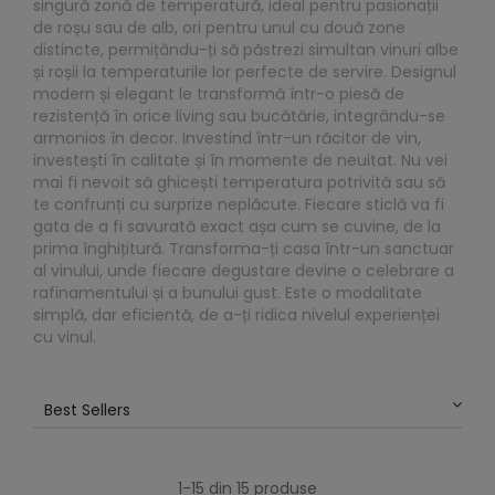
singură zonă de temperatură, ideal pentru pasionații
de roșu sau de alb, ori pentru unul cu două zone
distincte, permițându-ți să păstrezi simultan vinuri albe
și roșii la temperaturile lor perfecte de servire. Designul
modern și elegant le transformă într-o piesă de
rezistență în orice living sau bucătărie, integrându-se
armonios în decor. Investind într-un răcitor de vin,
investești în calitate și în momente de neuitat. Nu vei
mai fi nevoit să ghicești temperatura potrivită sau să
te confrunți cu surprize neplăcute. Fiecare sticlă va fi
gata de a fi savurată exact așa cum se cuvine, de la
prima înghițitură. Transforma-ți casa într-un sanctuar
al vinului, unde fiecare degustare devine o celebrare a
rafinamentului și a bunului gust. Este o modalitate
simplă, dar eficientă, de a-ți ridica nivelul experienței
cu vinul.
Best Sellers
1-15 din 15 produse