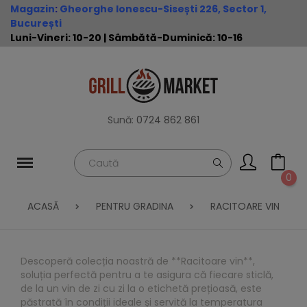
Magazin
:
Gheorghe Ionescu-Sisești 226, Sector 1,
București
Luni-Vineri: 10-20 | Sâmbătă-Duminică: 10-16
Sună:
0724 862 861
0
ACASĂ
PENTRU GRADINA
RACITOARE VIN
Descoperă colecția noastră de **Racitoare vin**,
soluția perfectă pentru a te asigura că fiecare sticlă,
de la un vin de zi cu zi la o etichetă prețioasă, este
păstrată în condiții ideale și servită la temperatura