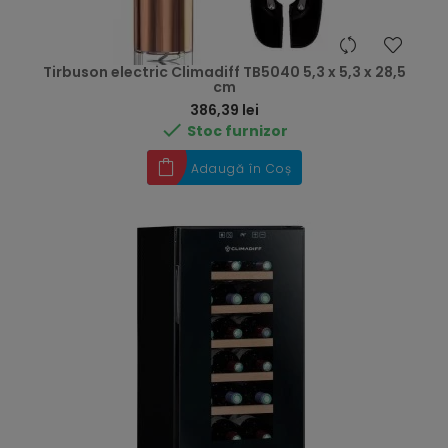
Tirbuson electric Climadiff TB5040 5,3 x 5,3 x 28,5
cm
Preț
386,39 lei

Stoc furnizor
Adaugă în Coș