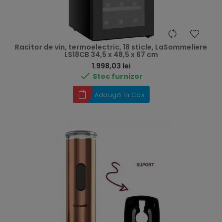
Racitor de vin, termoelectric, 18 sticle, LaSommeliere
LS18CB 34,5 x 48,5 x 67 cm
Preț
1.998,03 lei

Stoc furnizor
Adaugă în Coș