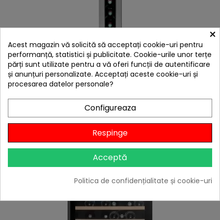
×
Acest magazin vă solicită să acceptați cookie-uri pentru
performanță, statistici și publicitate. Cookie-urile unor terțe
părți sunt utilizate pentru a vă oferi funcții de autentificare
și anunțuri personalizate. Acceptați aceste cookie-uri și
procesarea datelor personale?
E
Racitor de vin, 8 sticle, compresor, incorporabil,
Configureaza
Avintage AVU8TXA 14,5 x 54,8 x 82 cm
F
I
L
T
R
Preț
3.978,76 lei

Respinge
Stoc furnizor
Adaugă în Coș
Acceptă
Politica de confidențialitate și cookie-uri