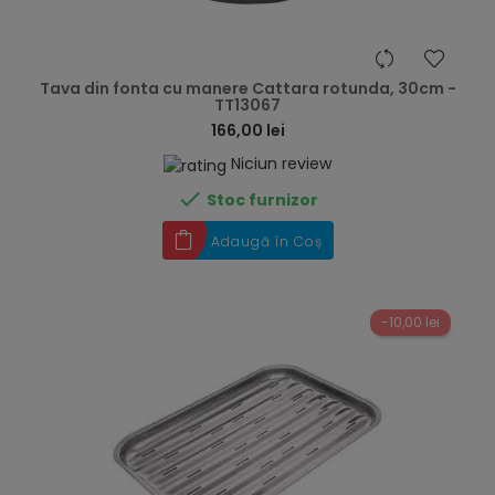
hea
Tava din fonta cu manere Cattara rotunda, 30cm -
TT13067
166,00 lei
Niciun review

Stoc furnizor
Adaugă în Coș
-10,00 lei