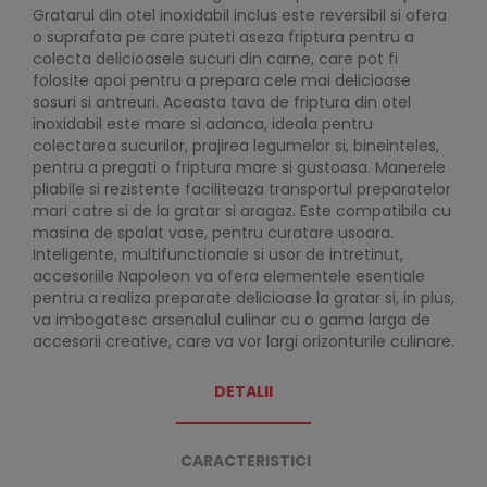
Gratarul din otel inoxidabil inclus este reversibil si ofera
o suprafata pe care puteti aseza friptura pentru a
colecta delicioasele sucuri din carne, care pot fi
folosite apoi pentru a prepara cele mai delicioase
sosuri si antreuri. Aceasta tava de friptura din otel
inoxidabil este mare si adanca, ideala pentru
colectarea sucurilor, prajirea legumelor si, bineinteles,
pentru a pregati o friptura mare si gustoasa. Manerele
pliabile si rezistente faciliteaza transportul preparatelor
mari catre si de la gratar si aragaz. Este compatibila cu
masina de spalat vase, pentru curatare usoara.
Inteligente, multifunctionale si usor de intretinut,
accesoriile Napoleon va ofera elementele esentiale
pentru a realiza preparate delicioase la gratar si, in plus,
va imbogatesc arsenalul culinar cu o gama larga de
accesorii creative, care va vor largi orizonturile culinare.
DETALII
CARACTERISTICI