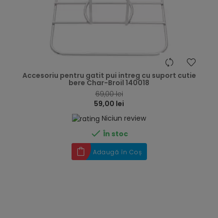
hea
Accesoriu pentru gatit pui intreg cu suport cutie
bere Char-Broil 140018
69,00 lei
59,00 lei
Niciun review

În stoc
Adaugă în Coș