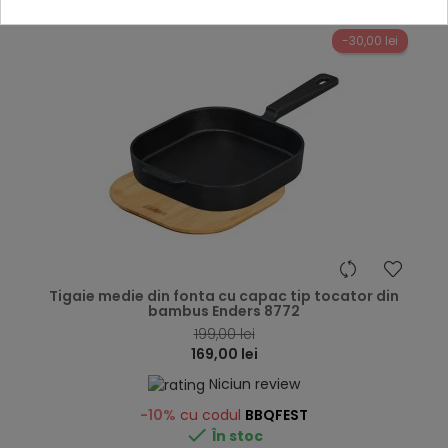
-30,00 lei
hea
Tigaie medie din fonta cu capac tip tocator din
bambus Enders 8772
199,00 lei
169,00 lei
Niciun review
-10%
cu codul
BBQFEST

În stoc