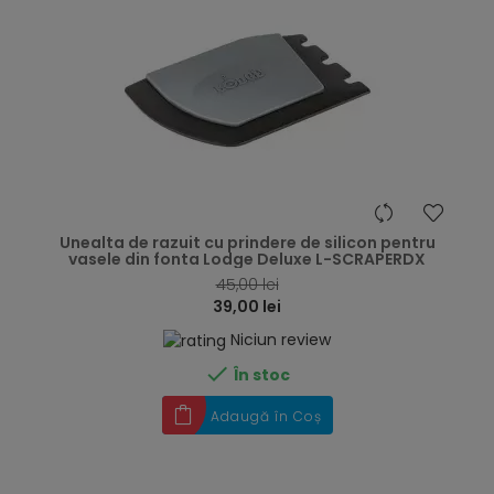
hea
Unealta de razuit cu prindere de silicon pentru
vasele din fonta Lodge Deluxe L-SCRAPERDX
45,00 lei
39,00 lei
Niciun review

În stoc
Adaugă în Coș