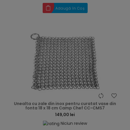
Adaugă în Coș
hea
Unealta cu zale din inox pentru curatat vase din
fonta 18 x 18 cm Camp Chef CC-CMS7
149,00 lei
Niciun review