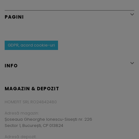

PAGINI
GDPR, acord cookie-uri

INFO
MAGAZIN & DEPOZIT
HOMEFIT SRL RO24842480
Adresă magazin:
Șoseaua Gheorghe Ionescu-Sisești nr. 226
Sector 1, București, CP 013824
Adresă depozit: