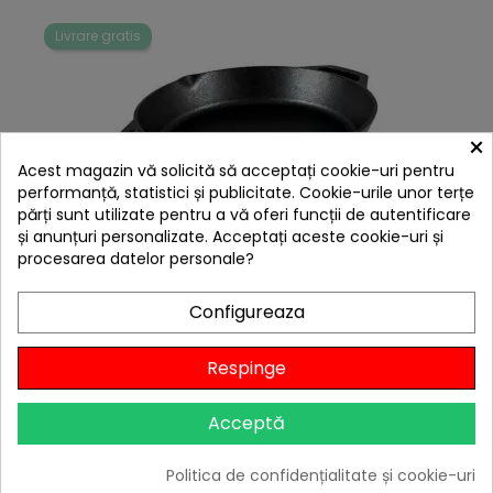
Livrare gratis
×
Acest magazin vă solicită să acceptați cookie-uri pentru
performanță, statistici și publicitate. Cookie-urile unor terțe
părți sunt utilizate pentru a vă oferi funcții de autentificare
și anunțuri personalizate. Acceptați aceste cookie-uri și
hea
procesarea datelor personale?
Tigaie adanca rotunda din fonta cu manere Lodge
30 cm L-10SKL
Configureaza
329,00 lei
Niciun review
Respinge
-10%
cu codul
BBQFEST

În stoc
Acceptă
Adaugă în Coș
Politica de confidențialitate și cookie-uri