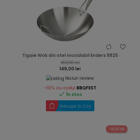
hea
Tigaie Wok din otel inoxidabil Enders 8825
169,00 lei
149,00 lei
Niciun review
-10%
cu codul
BBQFEST

În stoc
Adaugă în Coș
-6,00 lei