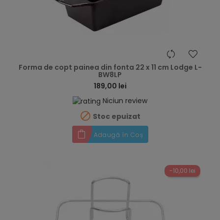
hea
Forma de copt painea din fonta 22 x 11 cm Lodge L-
BW8LP
189,00 lei
Niciun review

Stoc epuizat
Adaugă în Coș
-10,00 lei