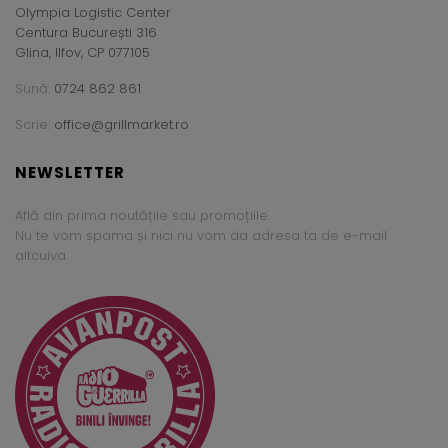
Olympia Logistic Center
Centura București 316
Glina, Ilfov, CP 077105
Sună:
0724 862 861
Scrie:
office@grillmarket.ro
NEWSLETTER
Află din prima noutățile sau promoțiile.
Nu te vom spama și nici nu vom da adresa ta de e-mail
altcuiva.