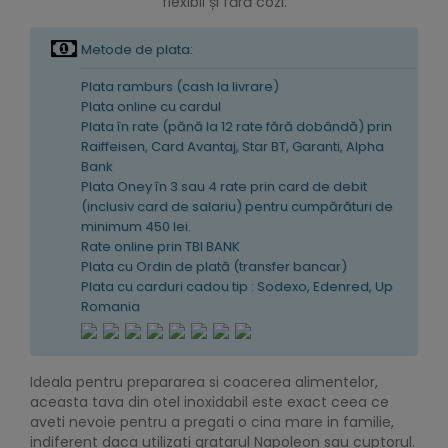
flexibil și fără cozi.
Metode de plata:
Plata ramburs (cash la livrare)
Plata online cu cardul
Plata în rate (pănă la 12 rate fără dobândă) prin
Raiffeisen, Card Avantaj, Star BT, Garanti, Alpha
Bank
Plata Oney în 3 sau 4 rate prin card de debit
(inclusiv card de salariu) pentru cumpărături de
minimum 450 lei.
Rate online prin TBI BANK
Plata cu Ordin de plată (transfer bancar)
Plata cu carduri cadou tip : Sodexo, Edenred, Up
Romania
Ideala pentru prepararea si coacerea alimentelor,
aceasta tava din otel inoxidabil este exact ceea ce
aveti nevoie pentru a pregati o cina mare in familie,
indiferent daca utilizati gratarul Napoleon sau cuptorul.