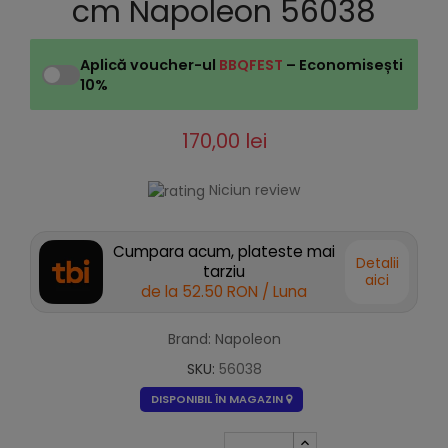
cm Napoleon 56038
Aplică voucher-ul
BBQFEST
– Economisești
10%
170,00 lei
Niciun review
Cumpara acum, plateste mai
Detalii
tarziu
aici
de la
52.50 RON
/ Luna
Brand: Napoleon
SKU:
56038
DISPONIBIL ÎN MAGAZIN