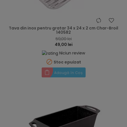
hea
Tava din inox pentru gratar 34 x 24 x 2 cm Char-Broil
140582
59,00 lei
49,00 lei
Niciun review

Stoc epuizat
Adaugă în Coș