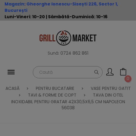
Magazin
:
Gheorghe Ionescu-Sisești 226, Sector 1,
București
Luni-Vineri: 10-20 | Sâmbătă-Duminică: 10-16
Sună:
0724 862 861
0
ACASĂ
PENTRU BUCATARIE
VASE PENTRU GATIT
TAVI & FORME DE COPT
TAVA DIN OTEL
INOXIDABIL PENTRU GRATAR 42X30,5X6,5 CM NAPOLEON
56038