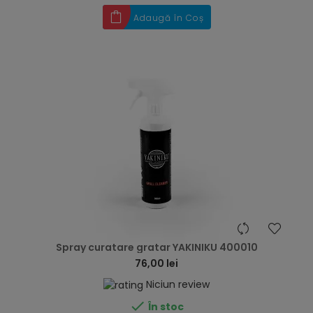
Adaugă în Coș
hea
Spray curatare gratar YAKINIKU 400010
76,00 lei
Niciun review

În stoc