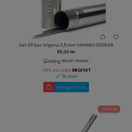
hea
Set 20 buc frigarui 2,5 mm YAKINIKU 500508
99,00 lei
Niciun review
-10%
cu codul
BBQFEST

În stoc
Adaugă în Coș
-20,00 lei