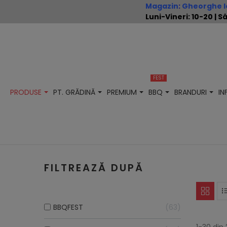
Magazin
:
Gheorghe Io
Luni-Vineri: 10-20 |
FEST
PRODUSE
PT. GRĂDINĂ
PREMIUM
BBQ
BRANDURI
I
FILTREAZĂ DUPĂ
BBQFEST
63