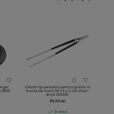
urger
Cleste tip penseta pentru gratar si
m 8816
fructe de mare 36 x 5 x 2 cm Char-
Broil 140091
Preț
89,00 lei

În stoc