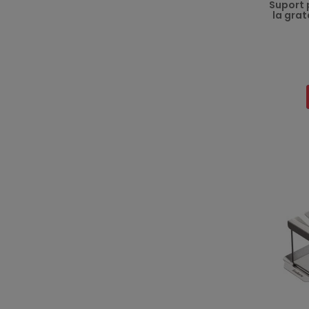
Suport 
la grat
RRP
Preț