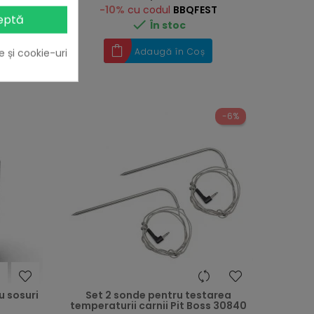
-10%
cu codul
BBQFEST
eptă

ST
În stoc
Adaugă în Coș
e și cookie-uri
-6%
u sosuri
Set 2 sonde pentru testarea
temperaturii carnii Pit Boss 30840