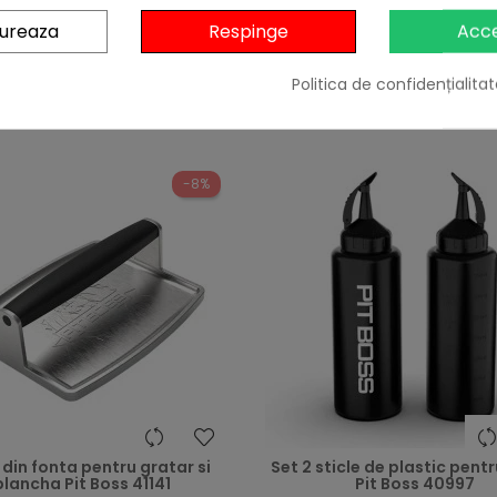
Preț
55,00 lei
189,00 lei
gureaza
Respinge
Acc

-10%
cu codul
BBQFE
În stoc

În stoc
Adaugă în Coș
Politica de confidențialitat
Adaugă în Coș
-8%
 din fonta pentru gratar si
Set 2 sticle de plastic pentr
plancha Pit Boss 41141
Pit Boss 40997