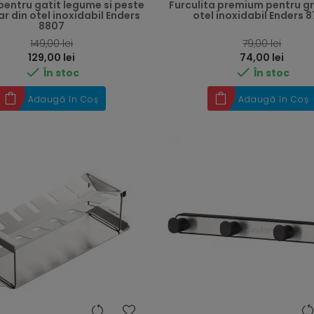
pentru gatit legume si peste
Furculita premium pentru gr
ar din otel inoxidabil Enders
otel inoxidabil Enders 
8807
RRP
149,00 lei
79,00 lei
Preț
129,00 lei
74,00 lei


În stoc
În stoc
Adaugă în Coș
Adaugă în Coș