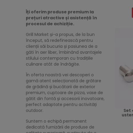
Îți oferim produse premium la
prețuri atractive și asistență în
procesul de achiziție.
Grill Market și-a propus, de la bun
început, să redefinească pentru
clienții săi bucuria și pasiunea de a
găti în aer liber, îmbinând avantajele
stilului contemporan cu tradițiile
culinare atât de îndrăgite.
În oferta noastră vei descoperi o
gamă atent selecționată de grătare
de grădină și bucătarii de exterior
premium, cuptoare de pizza, vase de
gătit din fontă și accesorii inovatoare,
perfect adaptate pentru activități
Set 
outdoor.
usten
Suntem o echipă permanent
Preț
dedicată furnizării de produse de