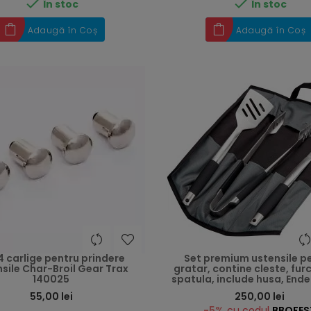


În stoc
În stoc
Adaugă în Coș
Adaugă în Coș
4 carlige pentru prindere
Set premium ustensile p
sile Char-Broil Gear Trax
gratar, contine cleste, furc
140025
spatula, include husa, End
Preț
55,00 lei
250,00 lei
-5%
cu codul
BBQFES