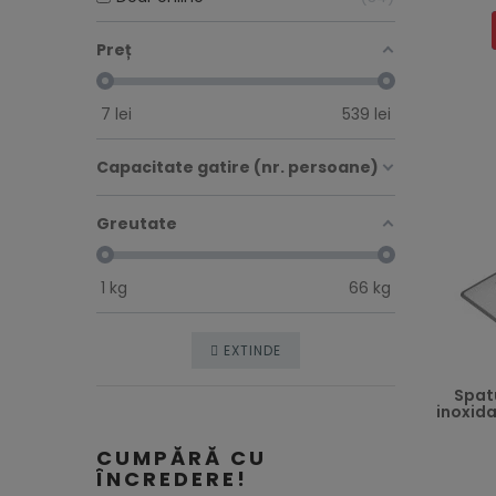
Preț
7
lei
539
lei
Capacitate gatire (nr. persoane)
Greutate
1
kg
66
kg
EXTINDE
Spatu
inoxid
RRP
CUMPĂRĂ CU
ÎNCREDERE!
Preț