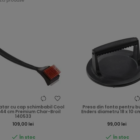
 215 produse
ratar cu cap schimbabil Cool
Presa din fonta pentru b
 44 cm Premium Char-Broil
Enders diametru 18 x 10 c
140533
Preț
109,00 lei
99,00 lei


În stoc
În stoc