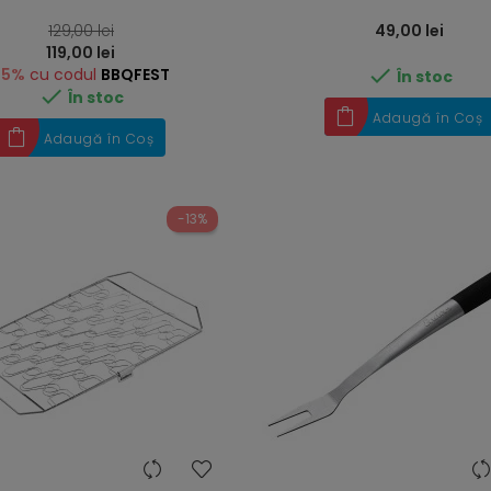
Preț
129,00 lei
49,00 lei
119,00 lei

-5%
cu codul
BBQFEST
În stoc

În stoc
Adaugă în Coș
Adaugă în Coș
-13%