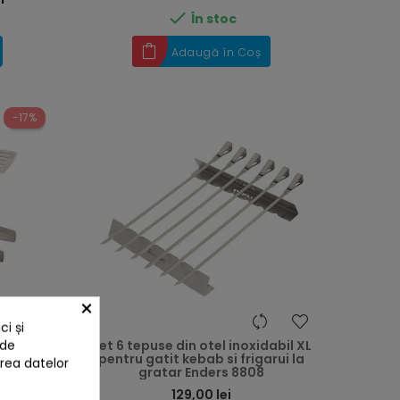

În stoc
Adaugă în Coș
-17%
×
i și
 de
pentru
Set 6 tepuse din otel inoxidabil XL
 140767
pentru gatit kebab si frigarui la
area datelor
gratar Enders 8808
Preț
129,00 lei