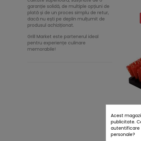
calitate superioară, susținute de o
garanție solidă, de multiple opțiuni de
plată și de un proces simplu de retur,
dacă nu ești pe deplin mulțumit de
produsul achiziționat.
Grill Market este partenerul ideal
pentru experiențe culinare
memorabile!
Acest magazin
publicitate. C
Cap d
perie d
autentificare
personale?
RRP