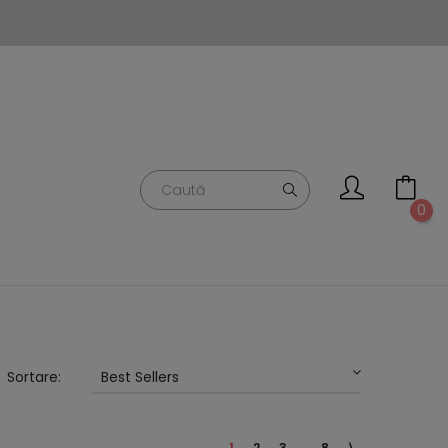
0
Sortare:
Best Sellers
1
2
3
…
8
⟩