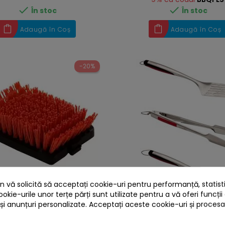


În stoc
În stoc
Adaugă în Coș
Adaugă în Coș
-20%
 vă solicită să acceptați cookie-uri pentru performanță, statistic
ookie-urile unor terțe părți sunt utilizate pentru a vă oferi funcții
e schimb din Nylon pentru
Set 3 ustensile din inox 
e gratar Premium Char-Broil
gratar Premium Char-Broil
 și anunțuri personalizate. Acceptați aceste cookie-uri și proces
140534
RRP
69,00 lei
229,00 lei