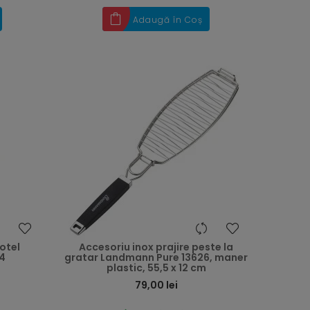
Adaugă în Coș
otel
Accesoriu inox prajire peste la
24
gratar Landmann Pure 13626, maner
plastic, 55,5 x 12 cm
Preț
79,00 lei