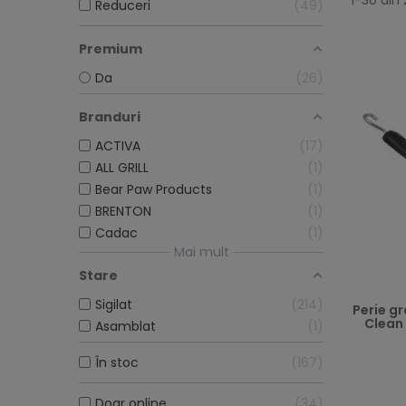
1-30 din
Reduceri
49
Premium
Da
26
Branduri
ACTIVA
17
ALL GRILL
1
Bear Paw Products
1
BRENTON
1
Cadac
1
Mai mult
Stare
Sigilat
214
Perie g
Clean
Asamblat
1
Preț
În stoc
167
Doar online
34