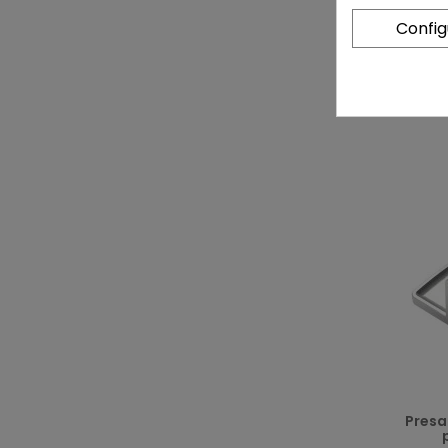
Preț
Confi
Presa