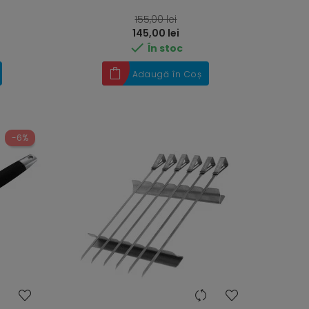
RRP
155,00 lei
Preț
145,00 lei

În stoc
Adaugă în Coș
-6%