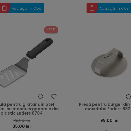
Adaugă în Coș
Adaugă în Coș
-10%
la pentru gratar din otel
Presa pentru burger din 
abil cu maner ergonomic din
inoxidabil Enders 88
plastic Enders 8784
Preț
39,00 lei
99,00 lei
35,00 lei