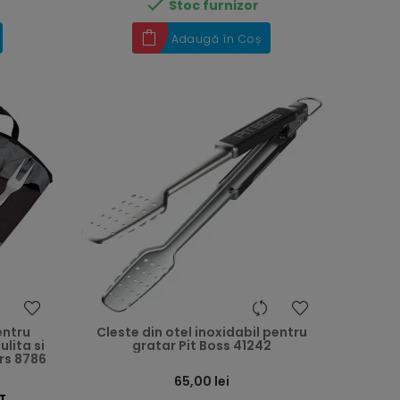

Stoc furnizor
Adaugă în Coș
entru
Cleste din otel inoxidabil pentru
ulita si
gratar Pit Boss 41242
ers 8786
Preț
65,00 lei
T