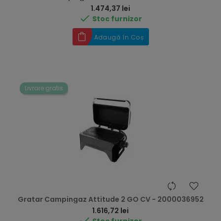
Preț
1.474,37 lei

Stoc furnizor
Adaugă în Coș
Livrare gratis
Gratar Campingaz Attitude 2 GO CV - 2000036952
Preț
1.616,72 lei

Stoc furnizor