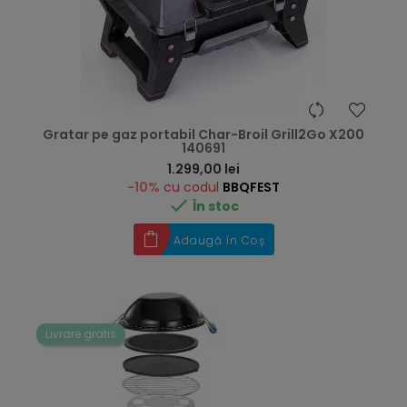
Gratar pe gaz portabil Char-Broil Grill2Go X200
140691
Preț
1.299,00 lei
-10%
cu codul
BBQFEST

În stoc
Adaugă în Coș
Livrare gratis