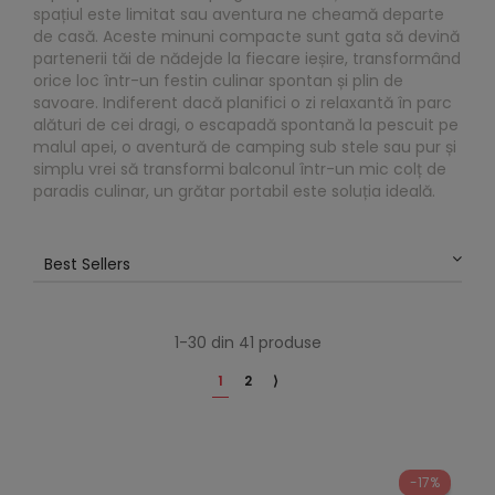
spațiul este limitat sau aventura ne cheamă departe
de casă. Aceste minuni compacte sunt gata să devină
partenerii tăi de nădejde la fiecare ieșire, transformând
orice loc într-un festin culinar spontan și plin de
savoare. Indiferent dacă planifici o zi relaxantă în parc
alături de cei dragi, o escapadă spontană la pescuit pe
malul apei, o aventură de camping sub stele sau pur și
simplu vrei să transformi balconul într-un mic colț de
paradis culinar, un grătar portabil este soluția ideală.
Best Sellers
1-30 din 41 produse
1
2
⟩
-17%