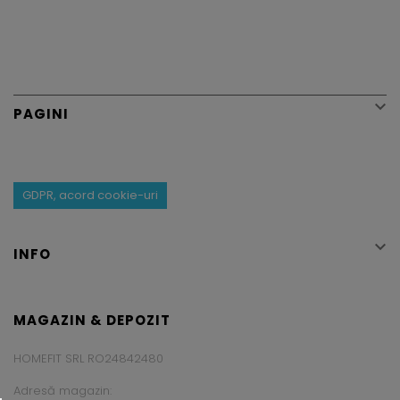

PAGINI
GDPR, acord cookie-uri

INFO
MAGAZIN & DEPOZIT
HOMEFIT SRL RO24842480
Adresă magazin: