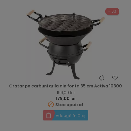
-10%
Gratar pe carbuni grila din fonta 35 cm Activa 10300
RRP
199,00 lei
Preț
179,00 lei

Stoc epuizat
Adaugă în Coș