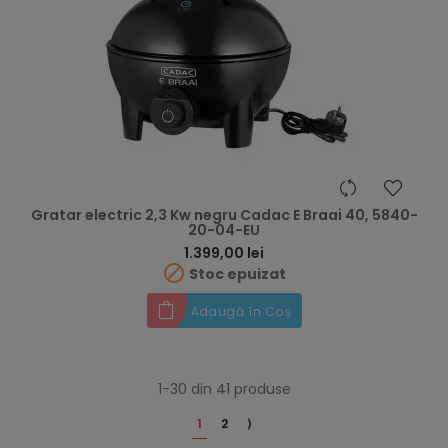
Gratar electric 2,3 Kw negru Cadac E Braai 40, 5840-
20-04-EU
Preț
1.399,00 lei

Stoc epuizat
Adaugă în Coș
1-30 din 41 produse
1
2
⟩