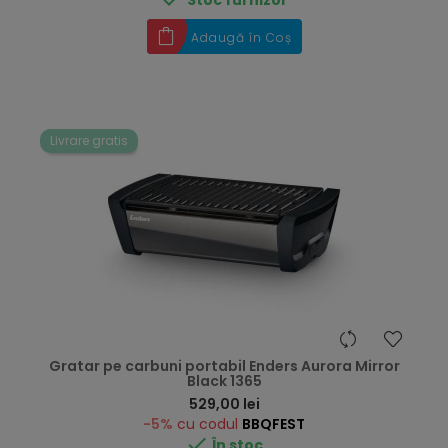
Adaugă în Coș
Livrare gratis
Gratar pe carbuni portabil Enders Aurora Mirror
Black 1365
Preț
529,00 lei
-5%
cu codul
BBQFEST

În stoc