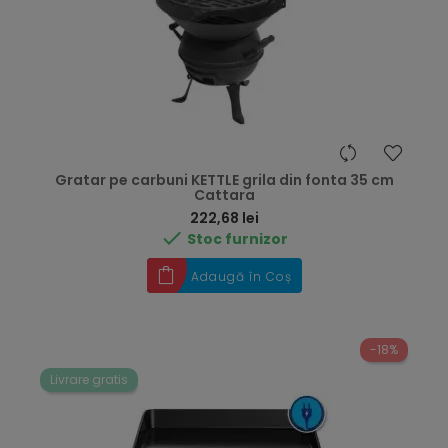
Gratar pe carbuni KETTLE grila din fonta 35 cm
Cattara
Preț
222,68 lei

Stoc furnizor
Adaugă în Coș
-18%
Livrare gratis