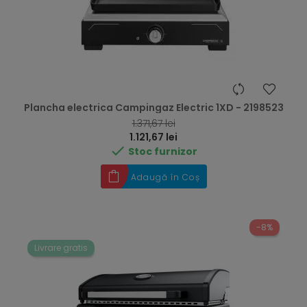
Plancha electrica Campingaz Electric 1XD - 2198523
RRP
1.371,67 lei
Preț
1.121,67 lei

Stoc furnizor
Adaugă în Coș
-8%
Livrare gratis