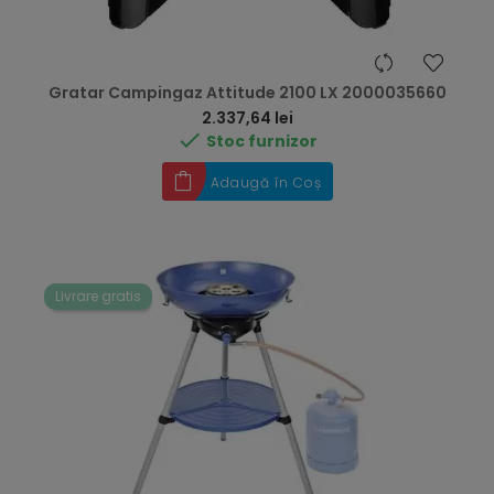
Gratar Campingaz Attitude 2100 LX 2000035660
Preț
2.337,64 lei

Stoc furnizor
Adaugă în Coș
Livrare gratis