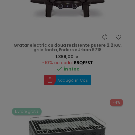
Gratar electric cu doua rezistente putere 2,2 Kw,
grile fonta, Enders eUrban 9718
Preț
1.399,00 lei
-10%
cu codul
BBQFEST

În stoc
Adaugă în Coș
-4%
Livrare gratis