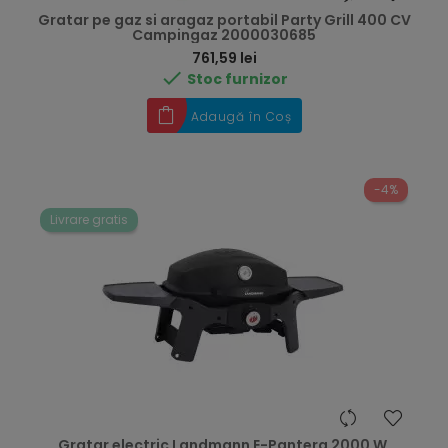
Gratar pe gaz si aragaz portabil Party Grill 400 CV
Campingaz 2000030685
Preț
761,59 lei

Stoc furnizor
Adaugă în Coș
-4%
Livrare gratis
Gratar electric Landmann E-Pantera 2000 W,