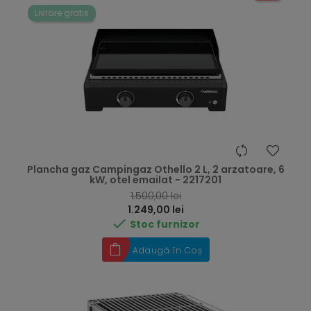
Livrare gratis
Plancha gaz Campingaz Othello 2 L, 2 arzatoare, 6
kW, otel emailat - 2217201
RRP
1.500,00 lei
Preț
1.249,00 lei

Stoc furnizor
Adaugă în Coș