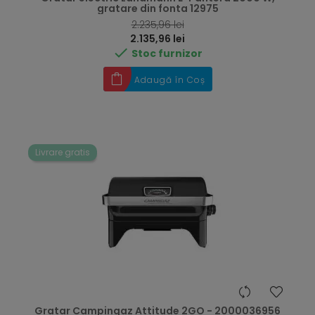
gratare din fonta 12975
RRP
2.235,96 lei
Preț
2.135,96 lei

Stoc furnizor
Adaugă în Coș
Livrare gratis
Gratar Campingaz Attitude 2GO - 2000036956