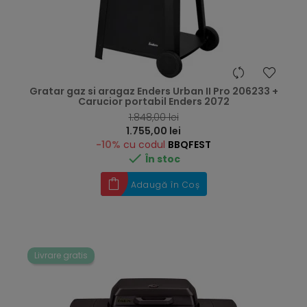
Gratar gaz si aragaz Enders Urban II Pro 206233 +
Carucior portabil Enders 2072
RRP
1.848,00 lei
Preț
1.755,00 lei
-10%
cu codul
BBQFEST

În stoc
Adaugă în Coș
Livrare gratis