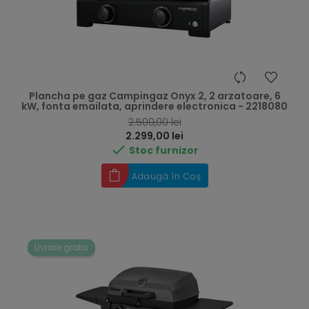
Plancha pe gaz Campingaz Onyx 2, 2 arzatoare, 6
kW, fonta emailata, aprindere electronica - 2218080
RRP
2.500,00 lei
Preț
2.299,00 lei

Stoc furnizor
Adaugă în Coș
Livrare gratis