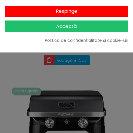
Respinge
Acceptă
Gratar Campingaz Attitude 2100 EX 2000035661
Politica de confidențialitate și cookie-uri
Preț
2.998,56 lei

Stoc furnizor
Adaugă în Coș
Livrare gratis