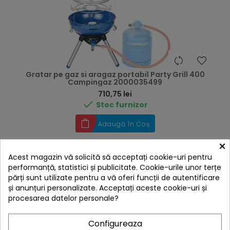
Gratar pe gaz si aragaz portabil Party Grill 400
Campingaz 2000035499
Preț
710,75 lei

Stoc furnizor
Adaugă în Coș
×
Acest magazin vă solicită să acceptați cookie-uri pentru
performanță, statistici și publicitate. Cookie-urile unor terțe
Livrare gratis
părți sunt utilizate pentru a vă oferi funcții de autentificare
și anunțuri personalizate. Acceptați aceste cookie-uri și
procesarea datelor personale?
E
Configureaza
F
I
L
T
R