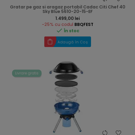
Gratar pe gaz si aragaz portabil Cadac Citi Chef 40
Sky Blue 5610-20-15-EF
Preț
1.499,00 lei
-25%
cu codul
BBQFEST

În stoc
Adaugă în Coș
Livrare gratis