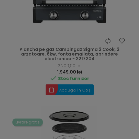
Plancha pe gaz Campingaz Sigma 2 Cook, 2
arzatoare, 6kw, fonta emailata, aprindere
electronica - 2217204
RRP
2.200,00 lei
Preț
1.949,00 lei

Stoc furnizor
Adaugă în Coș
Livrare gratis