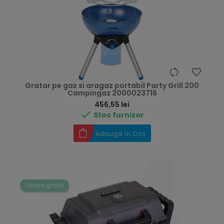
Gratar pe gaz si aragaz portabil Party Grill 200
Campingaz 2000023716
Preț
456,55 lei

Stoc furnizor
Adaugă în Coș
Livrare gratis