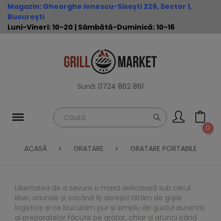
Magazin
:
Gheorghe Ionescu-Sisești 226, Sector 1,
București
Luni-Vineri: 10-20 | Sâmbătă-Duminică: 10-16
Sună:
0724 862 861
0
ACASĂ
GRATARE
GRATARE PORTABILE
Libertatea de a savura o masă delicioasă sub cerul
liber, oriunde și oricând îți dorești! Uităm de grijile
logistice și ne bucurăm pur și simplu de gustul autentic
al preparatelor făcute pe grătar, chiar și atunci când