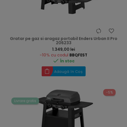
Gratar pe gaz si aragaz portabil Enders Urban II Pro
206233
Preț
1.349,00 lei
-10%
cu codul
BBQFEST

În stoc
Adaugă în Coș
-5%
Livrare gratis