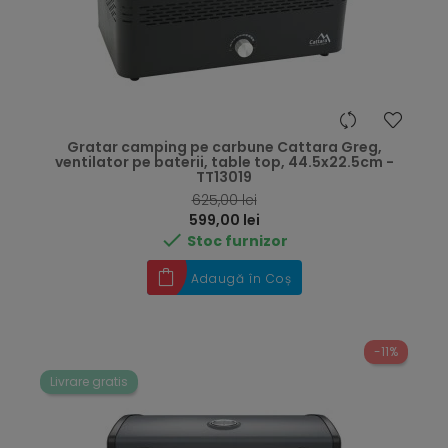
Gratar camping pe carbune Cattara Greg,
ventilator pe baterii, table top, 44.5x22.5cm -
TT13019
RRP
625,00 lei
Preț
599,00 lei

Stoc furnizor
Adaugă în Coș
-11%
Livrare gratis