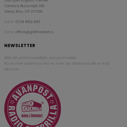
Olympia Logistic Center
Centura București 316
Glina, Ilfov, CP 077105
Sună:
0724 862 861
Scrie:
office@grillmarket.ro
NEWSLETTER
Află din prima noutățile sau promoțiile.
Nu te vom spama și nici nu vom da adresa ta de e-mail
altcuiva.