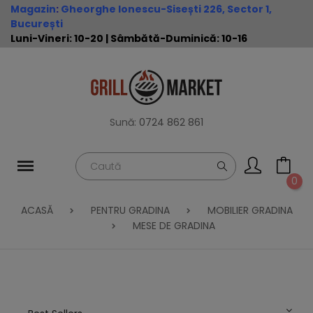
Magazin
:
Gheorghe Ionescu-Sisești 226, Sector 1,
București
Luni-Vineri: 10-20 | Sâmbătă-Duminică: 10-16
Sună:
0724 862 861
0
ACASĂ
PENTRU GRADINA
MOBILIER GRADINA
MESE DE GRADINA