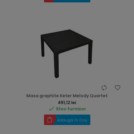
Masa graphite Keter Melody Quartet
Preț
491,12 lei

Stoc furnizor
Adaugă în Coș