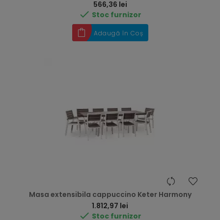
Preț
566,36 lei

Stoc furnizor
Adaugă în Coș
Masa extensibila cappuccino Keter Harmony
Preț
1.812,97 lei

Stoc furnizor