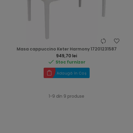
Masa cappuccino Keter Harmony 17201231587
Preț
949,70 lei

Stoc furnizor
Adaugă în Coș
1-9 din 9 produse