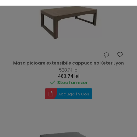
Masa picioare extensibile cappuccino Keter Lyon
RRP
528,74 lei
Preț
483,74 lei

Stoc furnizor
Adaugă în Coș