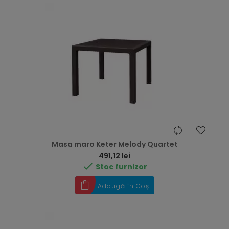
Masa maro Keter Melody Quartet
Preț
491,12 lei

Stoc furnizor
Adaugă în Coș