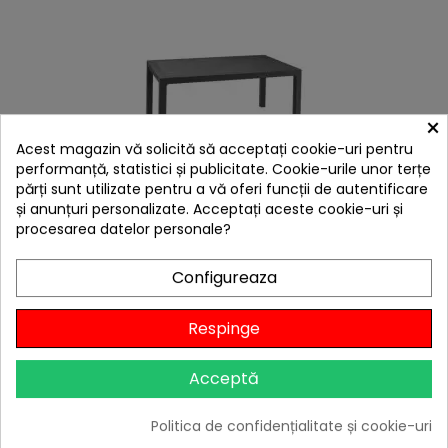
×
Acest magazin vă solicită să acceptați cookie-uri pentru
performanță, statistici și publicitate. Cookie-urile unor terțe
părți sunt utilizate pentru a vă oferi funcții de autentificare
și anunțuri personalizate. Acceptați aceste cookie-uri și
procesarea datelor personale?
E
Masa graphite Keter Melody
Preț
755,49 lei
Configureaza
F
I
L
T
R

Stoc furnizor
Respinge
Adaugă în Coș
Acceptă
-9%
Politica de confidențialitate și cookie-uri