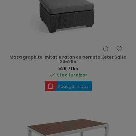
Masa graphite imitatie ratan cu pernuta Keter Salta
235295
Preț
526,71 lei

Stoc furnizor
Adaugă în Coș