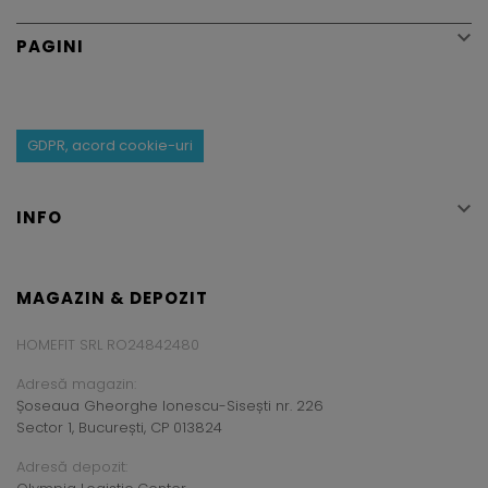

PAGINI
GDPR, acord cookie-uri

INFO
MAGAZIN & DEPOZIT
HOMEFIT SRL RO24842480
Adresă magazin:
Șoseaua Gheorghe Ionescu-Sisești nr. 226
Sector 1, București, CP 013824
Adresă depozit: