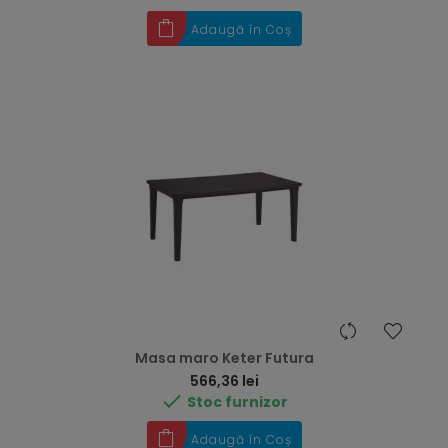
Adaugă în Coș
Masa maro Keter Futura
Preț
566,36 lei

Stoc furnizor
Adaugă în Coș