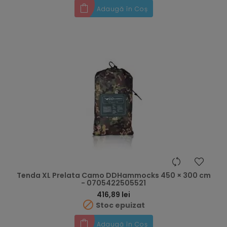
Adaugă în Coș
Tenda XL Prelata Camo DDHammocks 450 × 300 cm
- 0705422505521
Preț
416,89 lei

Stoc epuizat
Adaugă în Coș