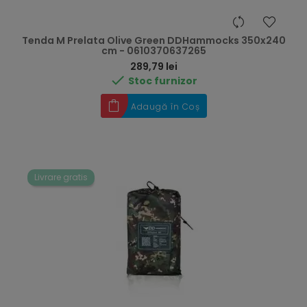
Tenda M Prelata Olive Green DDHammocks 350x240
cm - 0610370637265
Preț
289,79 lei

Stoc furnizor
Adaugă în Coș
Livrare gratis