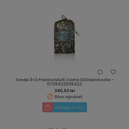
Tenda 3×3 Prelata Multi Camo DDHammocks -
0705422505422
Preț
340,63 lei

Stoc epuizat
Adaugă în Coș