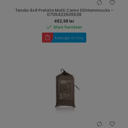
Tenda 4x4 Prelata Multi Camo DDHammocks -
0705422505538
Preț
482,98 lei

Stoc furnizor
Adaugă în Coș