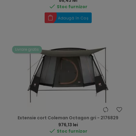
Preț
86,43 lei

Stoc furnizor
Adaugă în Coș
Livrare gratis
Extensie cort Coleman Octagon gri - 2176829
Preț
976,13 lei

Stoc furnizor