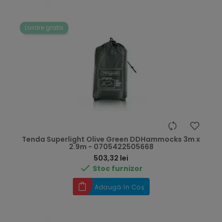
Livrare gratis
Tenda Superlight Olive Green DDHammocks 3m x
2.9m - 0705422505668
Preț
503,32 lei

Stoc furnizor
Adaugă în Coș