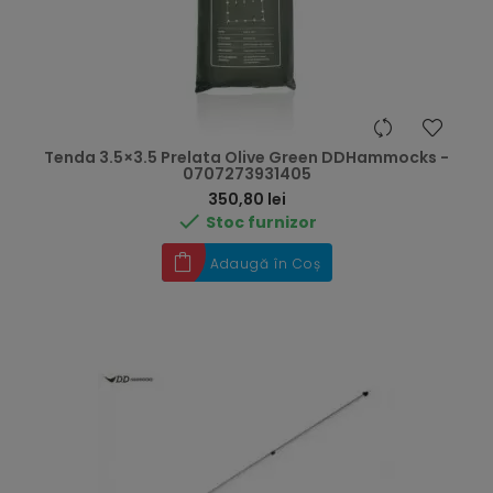
Tenda 3.5×3.5 Prelata Olive Green DDHammocks -
0707273931405
Preț
350,80 lei

Stoc furnizor
Adaugă în Coș