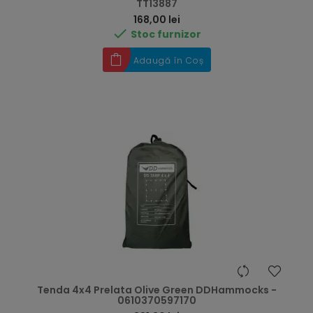
TT13887
Preț
168,00 lei

Stoc furnizor
Adaugă în Coș
Tenda 4x4 Prelata Olive Green DDHammocks -
0610370597170