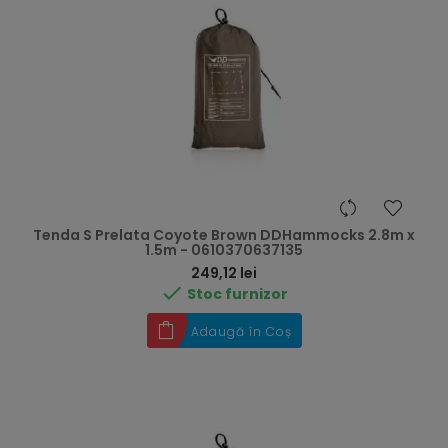
Tenda S Prelata Coyote Brown DDHammocks 2.8m x
1.5m - 0610370637135
Preț
249,12 lei

Stoc furnizor
Adaugă în Coș