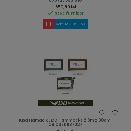
0707273931597
Preț
350,80 lei

Stoc furnizor
Adaugă în Coș
Husa Hamac XL DD Hammocks 2.8m x 30cm -
0610370637227