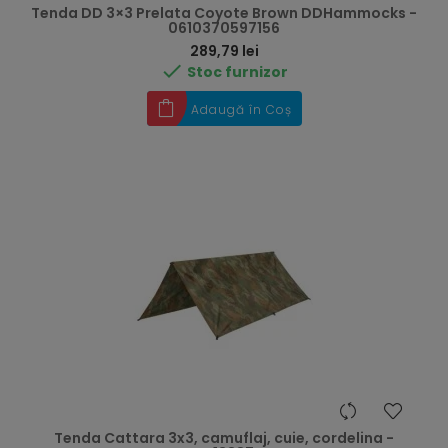
Tenda DD 3×3 Prelata Coyote Brown DDHammocks -
0610370597156
Preț
289,79 lei

Stoc furnizor
Adaugă în Coș
Tenda Cattara 3x3, camuflaj, cuie, cordelina -