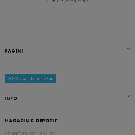
1-26 din 26 produse

PAGINI
GDPR, acord cookie-uri

INFO
MAGAZIN & DEPOZIT
HOMEFIT SRL RO24842480