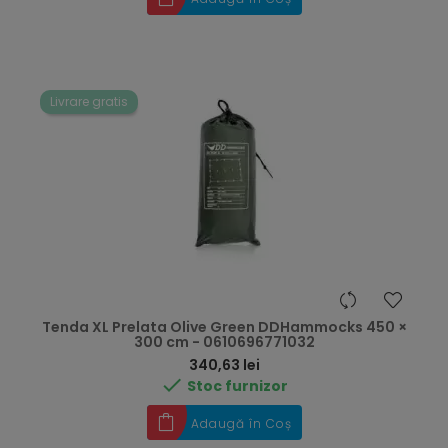
Livrare gratis
Tenda XL Prelata Olive Green DDHammocks 450 ×
300 cm - 0610696771032
Preț
340,63 lei

Stoc furnizor
Adaugă în Coș