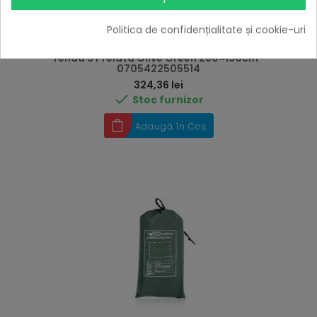
Politica de confidențialitate și cookie-uri
Tenda S Prelata Olive Green 280×150cm -
0705422505514
Preț
324,36 lei

Stoc furnizor
Adaugă în Coș