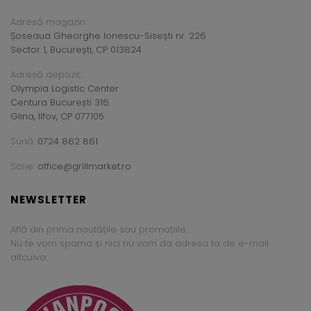
Adresă magazin:
Șoseaua Gheorghe Ionescu-Sisești nr. 226
Sector 1, București, CP 013824
Adresă depozit:
Olympia Logistic Center
Centura București 316
Glina, Ilfov, CP 077105
Sună:
0724 862 861
Scrie:
office@grillmarket.ro
NEWSLETTER
Află din prima noutățile sau promoțiile.
Nu te vom spama și nici nu vom da adresa ta de e-mail
altcuiva.