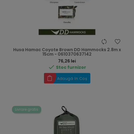
Husa Hamac Coyote Brown DD Hammocks 2.8m x
15cm - 0610370637142
Preț
76,26 lei

Stoc furnizor
Adaugă în Coș
Livrare gratis