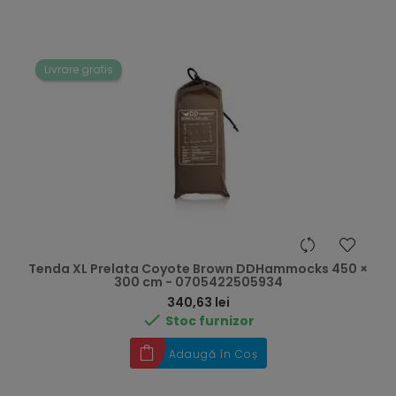
Livrare gratis
Tenda XL Prelata Coyote Brown DDHammocks 450 ×
300 cm - 0705422505934
Preț
340,63 lei

Stoc furnizor
Adaugă în Coș