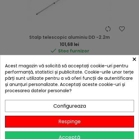
Stalp telescopic aluminiu DD -2.2m
Preț
101,68 lei

Stoc furnizor
×
Adaugă în Coș
Acest magazin vă solicită să acceptați cookie-uri pentru
performanță, statistici și publicitate. Cookie-urile unor terțe
părți sunt utilizate pentru a vă oferi funcții de autentificare
și anunțuri personalizate. Acceptați aceste cookie-uri și
procesarea datelor personale?
E
Livrare gratis
Configureaza
F
I
L
T
R
Respinge
Acceptă