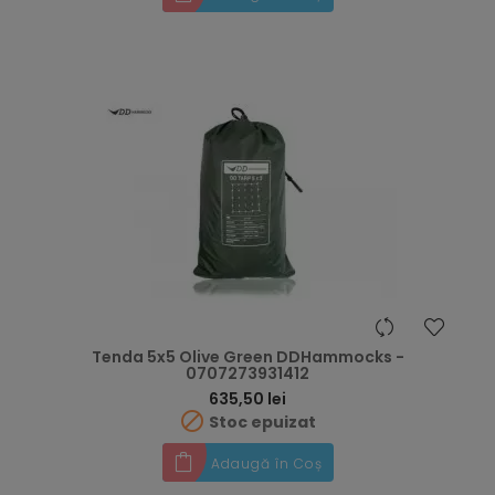
Tenda 5x5 Olive Green DDHammocks -
0707273931412
Preț
635,50 lei

Stoc epuizat
Adaugă în Coș