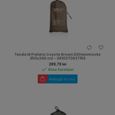
Tenda M Prelata Coyote Brown DDHammocks
350x240 cm - 0610370637159
Preț
289,79 lei

Stoc furnizor
Adaugă în Coș