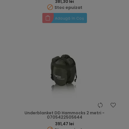
Preț
381,30 lei

Stoc epuizat
Adaugă în Coș
Underblanket DD Hammocks 2 metri -
0705422505644
Preț
391,47 lei