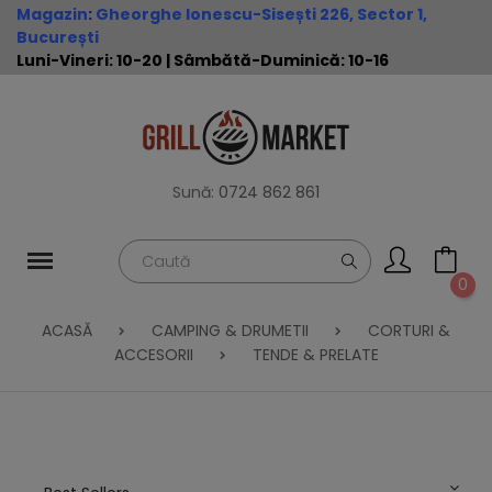
Magazin
:
Gheorghe Ionescu-Sisești 226, Sector 1,
București
Luni-Vineri: 10-20 | Sâmbătă-Duminică: 10-16
Sună:
0724 862 861
0
ACASĂ
CAMPING & DRUMETII
CORTURI &
ACCESORII
TENDE & PRELATE