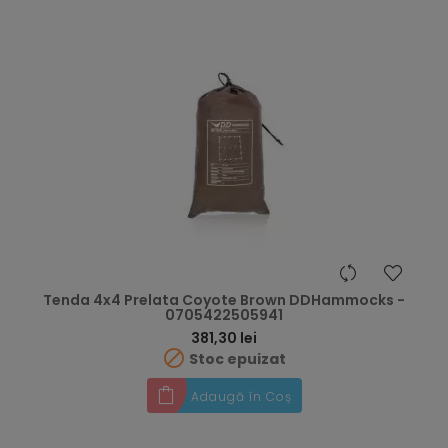
Tenda 4x4 Prelata Coyote Brown DDHammocks -
0705422505941
Preț
381,30 lei

Stoc epuizat
Adaugă în Coș