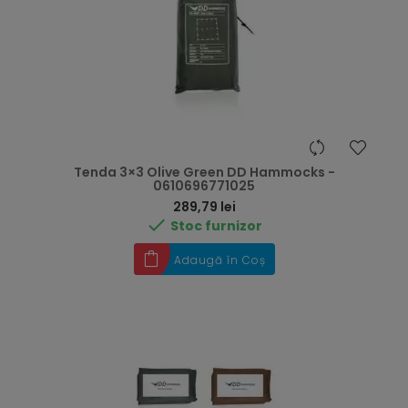
Tenda 3×3 Olive Green DD Hammocks -
0610696771025
Preț
289,79 lei

Stoc furnizor
Adaugă în Coș