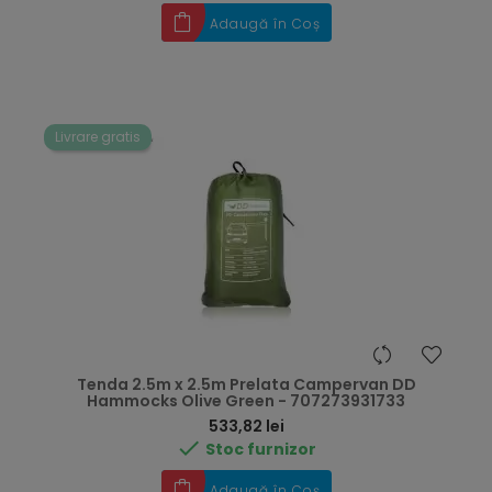
Adaugă în Coș
Livrare gratis
Tenda 2.5m x 2.5m Prelata Campervan DD
Hammocks Olive Green - 707273931733
Preț
533,82 lei

Stoc furnizor
Adaugă în Coș