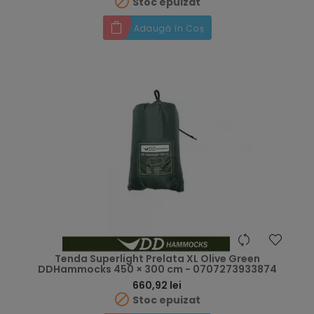

Stoc epuizat
Adaugă în Coș
Tenda Superlight Prelata XL Olive Green
DDHammocks 450 × 300 cm - 0707273933874
Preț
660,92 lei

Stoc epuizat