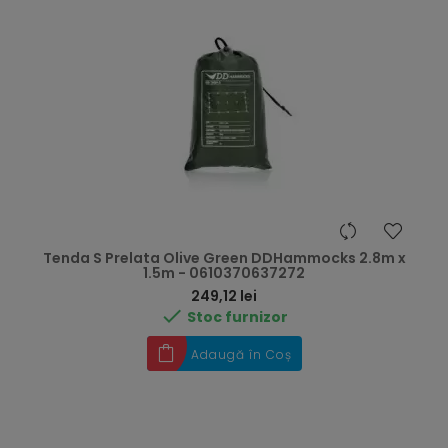
Tenda S Prelata Olive Green DDHammocks 2.8m x
1.5m - 0610370637272
Preț
249,12 lei

Stoc furnizor
Adaugă în Coș