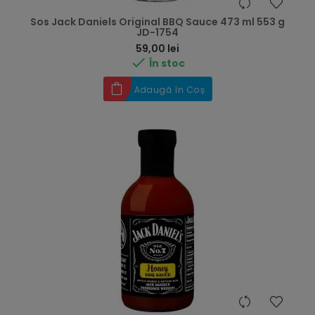
Sos Jack Daniels Original BBQ Sauce 473 ml 553 g
JD-1754
Preț
59,00 lei

În stoc
Adaugă în Coș