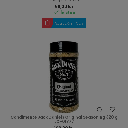
553 g JD-2393
Preț
59,00 lei

În stoc
Adaugă în Coș
Condimente Jack Daniels Original Seasoning 320 g
JD-01777
Preț