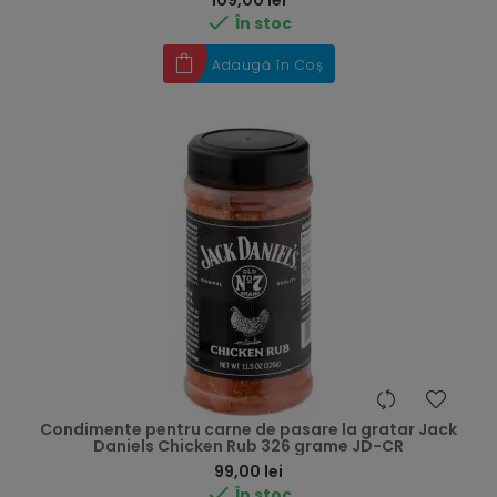
109,00 lei

În stoc
Adaugă în Coș
Condimente pentru carne de pasare la gratar Jack
Daniels Chicken Rub 326 grame JD-CR
Preț
99,00 lei

În stoc