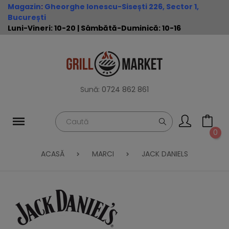
Magazin
:
Gheorghe Ionescu-Sisești 226, Sector 1,
București
Luni-Vineri: 10-20 | Sâmbătă-Duminică: 10-16
Sună:
0724 862 861
0
ACASĂ
MARCI
JACK DANIELS