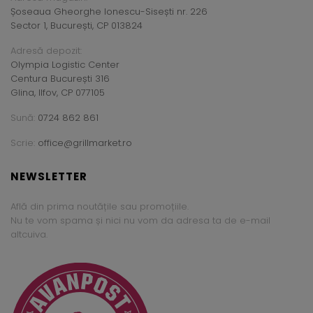
Șoseaua Gheorghe Ionescu-Sisești nr. 226
Sector 1, București, CP 013824
Adresă depozit:
Olympia Logistic Center
Centura București 316
Glina, Ilfov, CP 077105
Sună:
0724 862 861
Scrie:
office@grillmarket.ro
NEWSLETTER
Află din prima noutățile sau promoțiile.
Nu te vom spama și nici nu vom da adresa ta de e-mail
altcuiva.