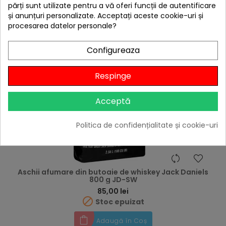
părți sunt utilizate pentru a vă oferi funcții de autentificare
Adaugă în Coș
și anunțuri personalizate. Acceptați aceste cookie-uri și
procesarea datelor personale?
E
Configureaza
F
I
L
T
R
Respinge
Acceptă
Politica de confidențialitate și cookie-uri
Aschii afumare din butoaie de whiskey Jack Daniels
800 g JD-SW
Preț
85,00 lei

Stoc epuizat
Adaugă în Coș