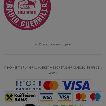
↩
Dreptul de retragere
©
HOMEFIT SRL
/
GRILL MARKET – SECRETUL GRĂTARULUI PERFECT!
/
ANPC