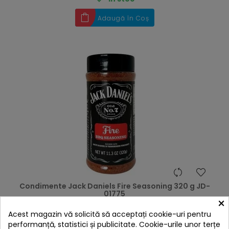
Adaugă în Coș
Condimente Jack Daniels Fire Seasoning 320 g JD-
01775
×
Preț
109,00 lei
Acest magazin vă solicită să acceptați cookie-uri pentru

În stoc
performanță, statistici și publicitate. Cookie-urile unor terțe