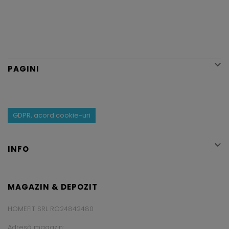

PAGINI
GDPR, acord cookie-uri

INFO
MAGAZIN & DEPOZIT
HOMEFIT SRL RO24842480
Adresă magazin: