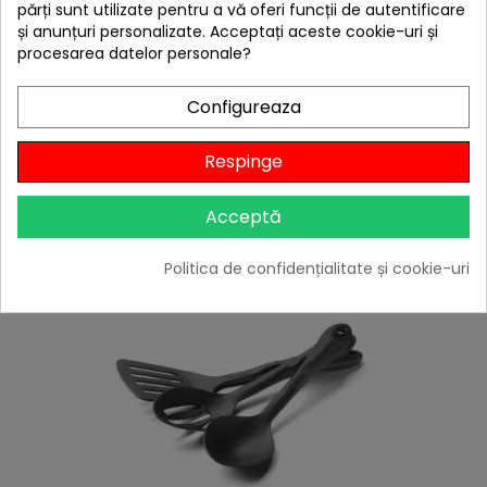
părți sunt utilizate pentru a vă oferi funcții de autentificare
și anunțuri personalizate. Acceptați aceste cookie-uri și
procesarea datelor personale?
E
Filtru de cafea auto Dometic MC-01-12 pentru 1
Configureaza
F
I
L
T
R
ceasca, alimentare la bricheta 12V
Preț
139,00 lei

Respinge
În stoc
Adaugă în Coș
Acceptă
Politica de confidențialitate și cookie-uri