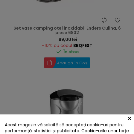
Set vase camping otel inoxidabil Enders Culina, 6
piese 6832
Preț
199,00 lei
-10%
cu codul
BBQFEST

În stoc
Adaugă în Coș
×
Acest magazin vă solicită să acceptați cookie-uri pentru
performanță, statistici și publicitate. Cookie-urile unor terțe