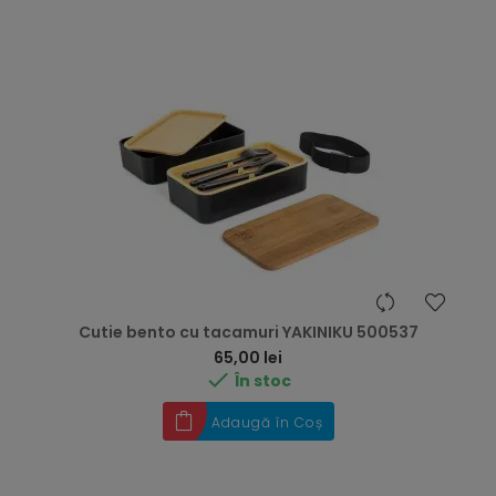
Cutie bento cu tacamuri YAKINIKU 500537
Preț
65,00 lei

În stoc
Adaugă în Coș