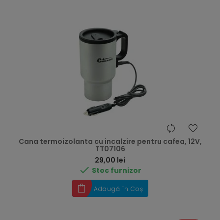
Cana termoizolanta cu incalzire pentru cafea, 12V,
TT07106
Preț
29,00 lei

Stoc furnizor
Adaugă în Coș