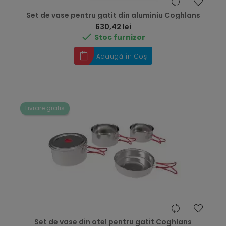
Set de vase pentru gatit din aluminiu Coghlans
Preț
630,42 lei

Stoc furnizor
Adaugă în Coș
Livrare gratis
Set de vase din otel pentru gatit Coghlans