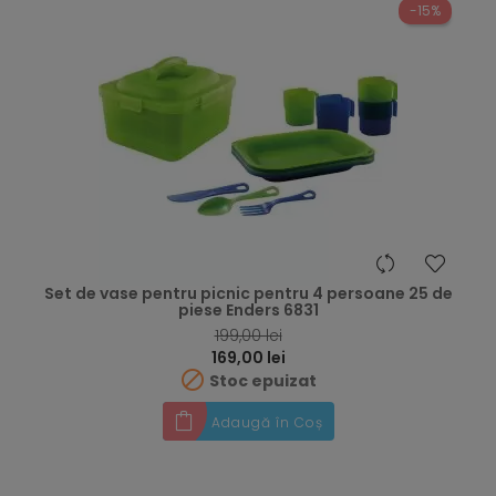
-15%
Set de vase pentru picnic pentru 4 persoane 25 de
piese Enders 6831
RRP
199,00 lei
Preț
169,00 lei

Stoc epuizat
Adaugă în Coș