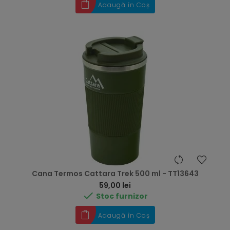
Adaugă în Coș
Cana Termos Cattara Trek 500 ml - TT13643
Preț
59,00 lei

Stoc furnizor
Adaugă în Coș