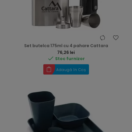
Set butelca 175ml cu 4 pahare Cattara
Preț
76,26 lei

Stoc furnizor
Adaugă în Coș