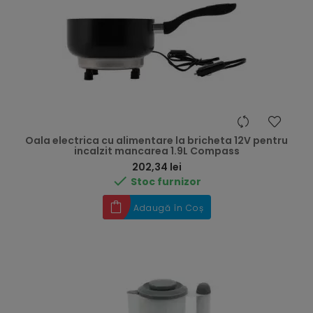
Oala electrica cu alimentare la bricheta 12V pentru
incalzit mancarea 1.9L Compass
Preț
202,34 lei

Stoc furnizor
Adaugă în Coș