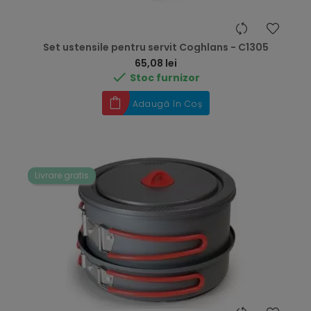
Set ustensile pentru servit Coghlans - C1305
Preț
65,08 lei

Stoc furnizor
Adaugă în Coș
Livrare gratis