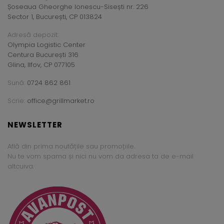
Șoseaua Gheorghe Ionescu-Sisești nr. 226
Sector 1, București, CP 013824
Adresă depozit:
Olympia Logistic Center
Centura București 316
Glina, Ilfov, CP 077105
Sună:
0724 862 861
Scrie:
office@grillmarket.ro
NEWSLETTER
Află din prima noutățile sau promoțiile.
Nu te vom spama și nici nu vom da adresa ta de e-mail
altcuiva.