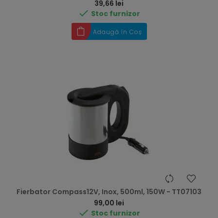
Preț
39,66 lei

Stoc furnizor
Adaugă în Coș
Fierbator Compass12V, Inox, 500ml, 150W - TT07103
Preț
99,00 lei

Stoc furnizor