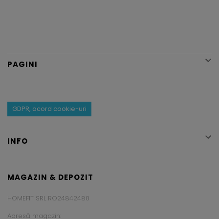

PAGINI
GDPR, acord cookie-uri

INFO
MAGAZIN & DEPOZIT
HOMEFIT SRL RO24842480
Adresă magazin: