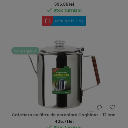
Preț
595,85 lei

Stoc furnizor
Adaugă în Coș
Livrare gratis
Cafetiera cu filtru de percolare Coghlans - 12 cani
Preț
405,71 lei

Stoc furnizor