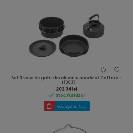
Set 3 vase de gatit din alumniu anodizat Cattara -
TT13631
Preț
202,34 lei

Stoc furnizor
Adaugă în Coș