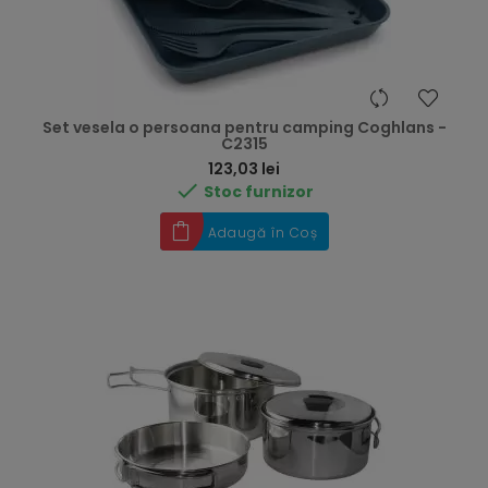
Set vesela o persoana pentru camping Coghlans -
C2315
Preț
123,03 lei

Stoc furnizor
Adaugă în Coș