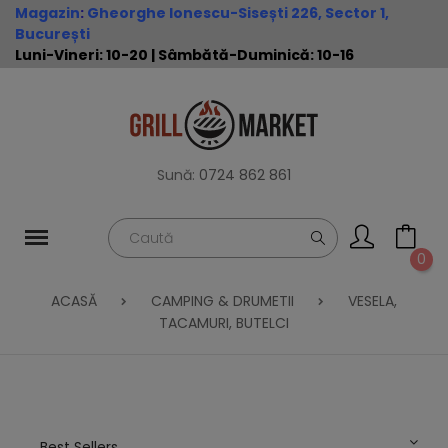
Magazin
:
Gheorghe Ionescu-Sisești 226, Sector 1,
București
Luni-Vineri: 10-20 | Sâmbătă-Duminică: 10-16
Sună:
0724 862 861
0
ACASĂ
CAMPING & DRUMETII
VESELA,
TACAMURI, BUTELCI
Best Sellers