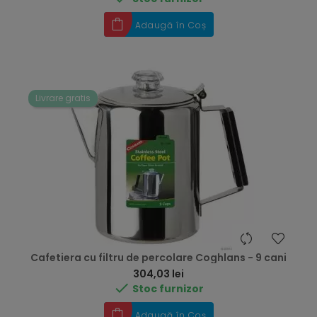
Adaugă în Coș
Livrare gratis
Cafetiera cu filtru de percolare Coghlans - 9 cani
Preț
304,03 lei

Stoc furnizor
Adaugă în Coș