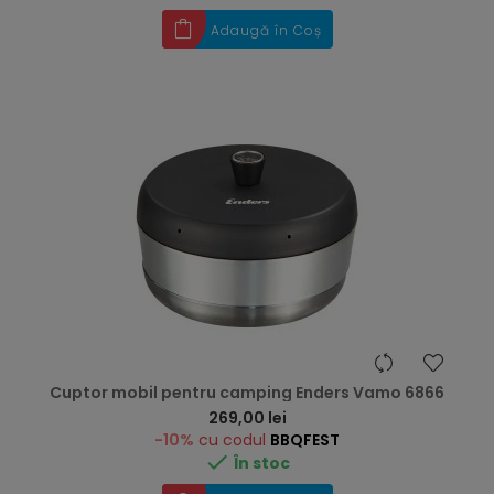
Adaugă în Coș
Cuptor mobil pentru camping Enders Vamo 6866
Preț
269,00 lei
-10%
cu codul
BBQFEST

În stoc