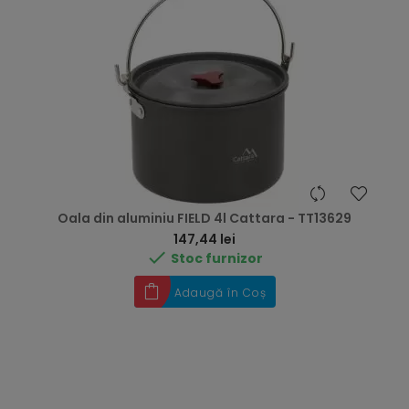
Oala din aluminiu FIELD 4l Cattara - TT13629
Preț
147,44 lei

Stoc furnizor
Adaugă în Coș