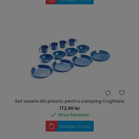
Set vesela din plastic pentru camping Coghlans
Preț
172,86 lei

Stoc furnizor
Adaugă în Coș