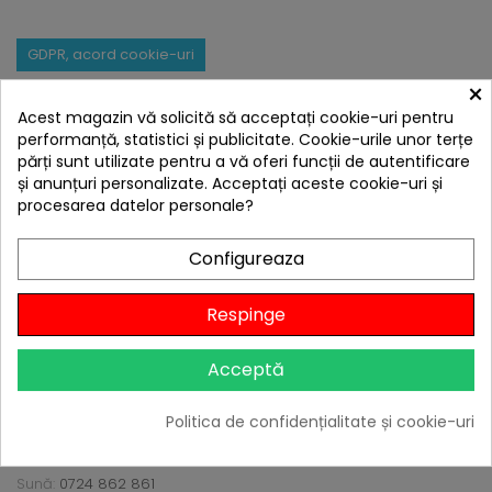
GDPR, acord cookie-uri
×

Acest magazin vă solicită să acceptați cookie-uri pentru
INFO
performanță, statistici și publicitate. Cookie-urile unor terțe
părți sunt utilizate pentru a vă oferi funcții de autentificare
și anunțuri personalizate. Acceptați aceste cookie-uri și
procesarea datelor personale?
MAGAZIN & DEPOZIT
HOMEFIT SRL RO24842480
Configureaza
Adresă magazin:
Respinge
Șoseaua Gheorghe Ionescu-Sisești nr. 226
Sector 1, București, CP 013824
Acceptă
Adresă depozit:
Olympia Logistic Center
Politica de confidențialitate și cookie-uri
Centura București 316
Glina, Ilfov, CP 077105
Sună:
0724 862 861