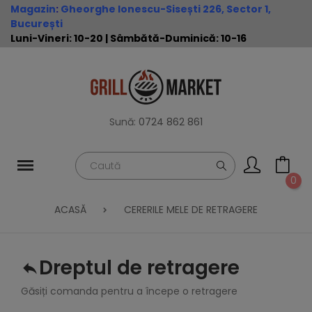
Magazin
:
Gheorghe Ionescu-Sisești 226, Sector 1,
București
Luni-Vineri: 10-20 | Sâmbătă-Duminică: 10-16
Sună:
0724 862 861
0
ACASĂ
CERERILE MELE DE RETRAGERE
Dreptul de retragere
Găsiți comanda pentru a începe o retragere