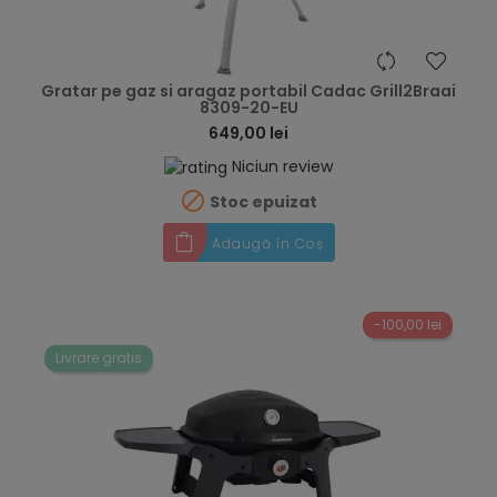
hea
Gratar pe gaz si aragaz portabil Cadac Grill2Braai
8309-20-EU
649,00 lei
Niciun review

Stoc epuizat
Adaugă în Coș
-100,00 lei
Livrare gratis