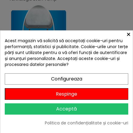
×
Acest magazin vă solicită să acceptați cookie-uri pentru
performanță, statistici și publicitate. Cookie-urile unor terțe
părți sunt utilizate pentru a vă oferi funcții de autentificare
și anunțuri personalizate. Acceptați aceste cookie-uri și
procesarea datelor personale?
Curatare rapida si usoara datorita sertarului de
grasime montat in fata.
Configureaza
Respinge
Acceptă
Politica de confidențialitate și cookie-uri