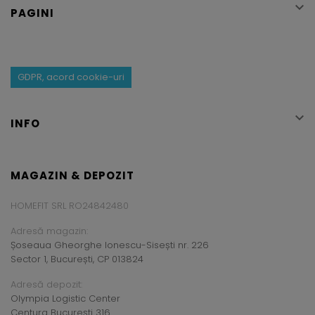

PAGINI
GDPR, acord cookie-uri

INFO
MAGAZIN & DEPOZIT
HOMEFIT SRL RO24842480
Adresă magazin:
Șoseaua Gheorghe Ionescu-Sisești nr. 226
Sector 1, București, CP 013824
Adresă depozit:
Olympia Logistic Center
Centura București 316