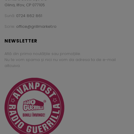
Glina, Ilfov, CP 077105
Sună:
0724 862 861
Scrie:
office@grillmarket.ro
NEWSLETTER
Află din prima noutățile sau promoțiile.
Nu te vom spama și nici nu vom da adresa ta de e-mail
altcuiva.