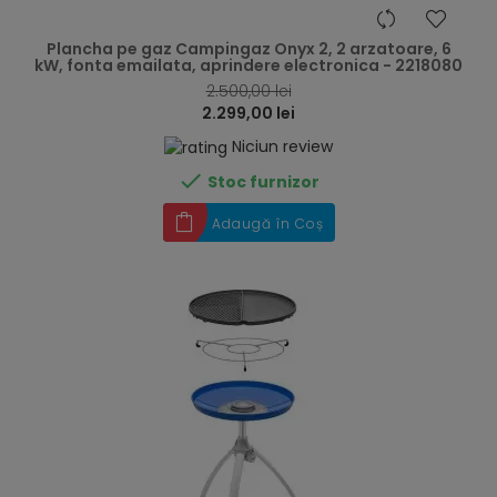
hea
Plancha pe gaz Campingaz Onyx 2, 2 arzatoare, 6
kW, fonta emailata, aprindere electronica - 2218080
2.500,00 lei
2.299,00 lei
Niciun review

Stoc furnizor
Adaugă în Coș