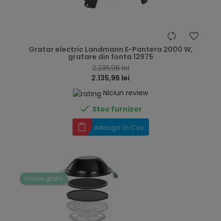
hea
Gratar electric Landmann E-Pantera 2000 W,
gratare din fonta 12975
2.235,96 lei
2.135,96 lei
Niciun review

Stoc furnizor
Adaugă în Coș
Livrare gratis