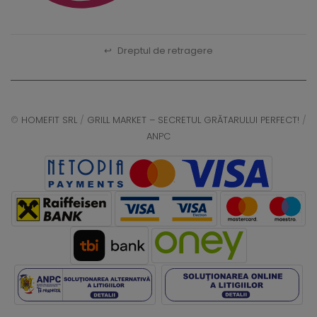
↩
Dreptul de retragere
©
HOMEFIT SRL
/
GRILL MARKET – SECRETUL GRĂTARULUI PERFECT!
/
ANPC