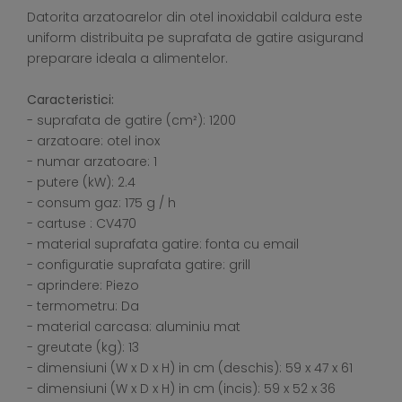
Datorita arzatoarelor din otel inoxidabil caldura este
uniform distribuita pe suprafata de gatire asigurand
preparare ideala a alimentelor.
Caracteristici:
- suprafata de gatire (cm²): 1200
- arzatoare: otel inox
- numar arzatoare: 1
- putere (kW): 2.4
- consum gaz: 175 g / h
- cartuse : CV470
- material suprafata gatire: fonta cu email
- configuratie suprafata gatire: grill
- aprindere: Piezo
- termometru: Da
- material carcasa: aluminiu mat
- greutate (kg): 13
- dimensiuni (W x D x H) in cm (deschis): 59 x 47 x 61
- dimensiuni (W x D x H) in cm (incis): 59 x 52 x 36