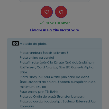

Stoc furnizor
Livrare în 1-2 zile lucrătoare
Metode de plata:
Plata ramburs (cash la livrare)
Plata online cu cardul
Plata în rate (pănă la 12 rate fără dobândă) prin
Raiffeisen, Card Avantaj, Star BT, Garanti, Alpha
Bank
Plata Oney în 3 sau 4 rate prin card de debit
(inclusiv card de salariu) pentru cumpărături de
minimum 450 lei.
Rate online prin TBI BANK
Plata cu Ordin de plată (transfer bancar)
Plata cu carduri cadou tip : Sodexo, Edenred, Up
Romania