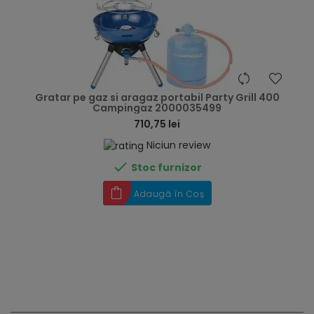
hea
Gratar pe gaz si aragaz portabil Party Grill 400
Campingaz 2000035499
710,75 lei
Niciun review

Stoc furnizor
Adaugă în Coș