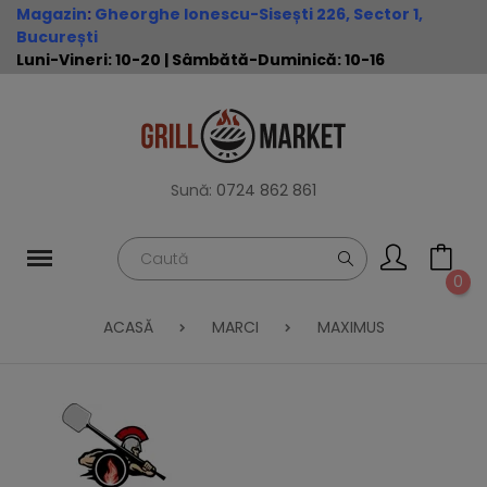
Magazin
:
Gheorghe Ionescu-Sisești 226, Sector 1,
București
Luni-Vineri: 10-20 | Sâmbătă-Duminică: 10-16
Sună:
0724 862 861
0
ACASĂ
MARCI
MAXIMUS