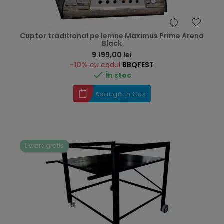
Cuptor traditional pe lemne Maximus Prime Arena
Black
Preț
9.199,00 lei
-10%
cu codul
BBQFEST

În stoc
Adaugă în Coș
Livrare gratis