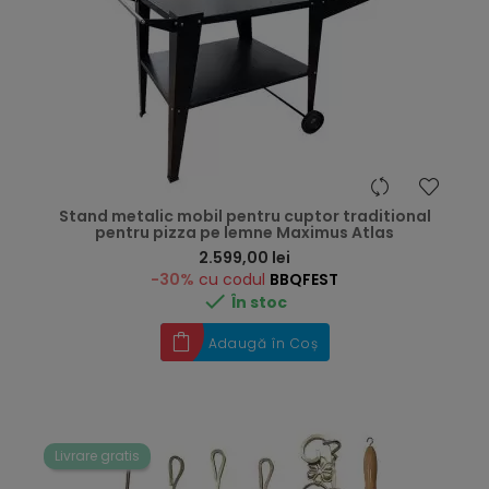
Stand metalic mobil pentru cuptor traditional
pentru pizza pe lemne Maximus Atlas
Preț
2.599,00 lei
-30%
cu codul
BBQFEST

În stoc
Adaugă în Coș
Livrare gratis