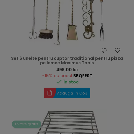
Set 6 unelte pentru cuptor traditional pentru pizza
pe lemne Maximus Tools
Preț
499,00 lei
-15%
cu codul
BBQFEST

În stoc
Adaugă în Coș
Livrare gratis