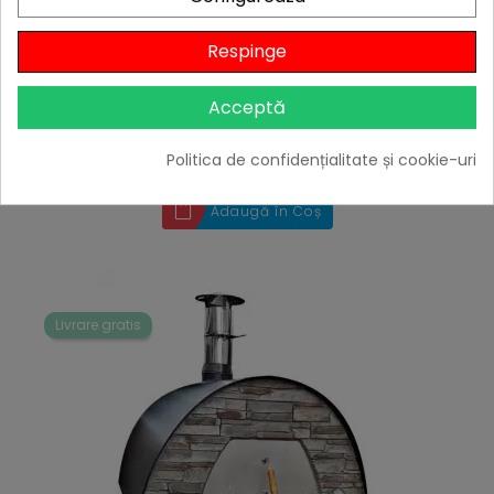
Respinge
Husa pentru cuptor traditional pentru pizza pe
Acceptă
lemne Maximus 91 x 91 x 114 cm
Preț
299,00 lei
Politica de confidențialitate și cookie-uri

În stoc
Adaugă în Coș
Livrare gratis