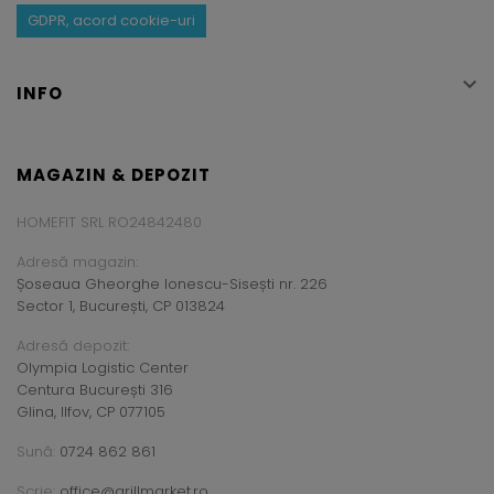
GDPR, acord cookie-uri

INFO
MAGAZIN & DEPOZIT
HOMEFIT SRL RO24842480
Adresă magazin:
Șoseaua Gheorghe Ionescu-Sisești nr. 226
Sector 1, București, CP 013824
Adresă depozit:
Olympia Logistic Center
Centura București 316
Glina, Ilfov, CP 077105
Sună:
0724 862 861
Scrie:
office@grillmarket.ro