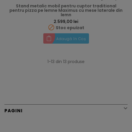
Stand metalic mobil pentru cuptor traditional
pentru pizza pe lemne Maximus cu mese laterale din
lemn
Preț
2.599,00 lei

Stoc epuizat
Adaugă în Coș
1-13 din 13 produse

PAGINI