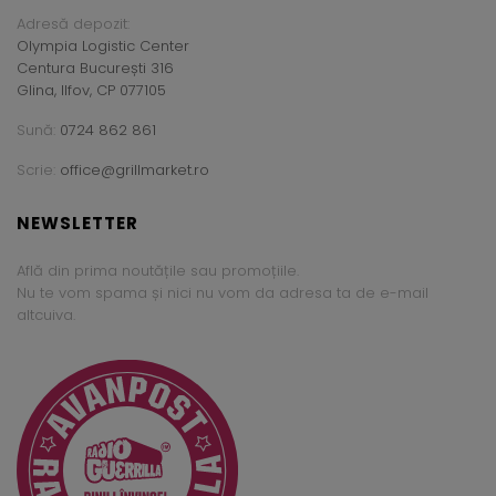
Adresă depozit:
Olympia Logistic Center
Centura București 316
Glina, Ilfov, CP 077105
Sună:
0724 862 861
Scrie:
office@grillmarket.ro
NEWSLETTER
Află din prima noutățile sau promoțiile.
Nu te vom spama și nici nu vom da adresa ta de e-mail
altcuiva.