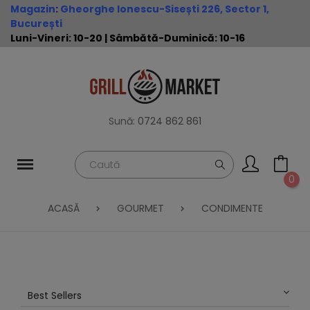
Magazin
:
Gheorghe Ionescu-Sisești 226, Sector 1,
București
Luni-Vineri: 10-20 | Sâmbătă-Duminică: 10-16
Sună:
0724 862 861
0
ACASĂ
GOURMET
CONDIMENTE
Best Sellers