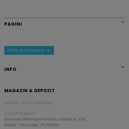

PAGINI
GDPR, acord cookie-uri

INFO
MAGAZIN & DEPOZIT
HOMEFIT SRL RO24842480
Adresă magazin:
Șoseaua Gheorghe Ionescu-Sisești nr. 226
Sector 1, București, CP 013824