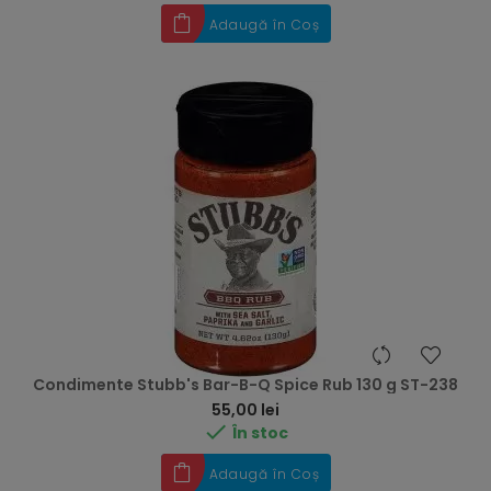
Adaugă în Coș
Condimente Stubb's Bar-B-Q Spice Rub 130 g ST-238
Preț
55,00 lei

În stoc
Adaugă în Coș