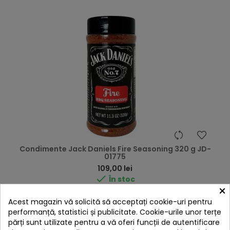
Condimente Jack Daniels Fire Seasoning 320 g JD-
01775
Preț
109,00 lei

În stoc
×
Adaugă în Coș
Acest magazin vă solicită să acceptați cookie-uri pentru
performanță, statistici și publicitate. Cookie-urile unor terțe
părți sunt utilizate pentru a vă oferi funcții de autentificare