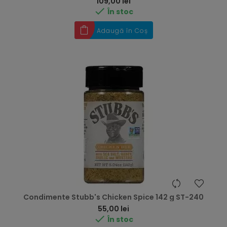
Preț
109,00 lei

În stoc
Adaugă în Coș
Condimente Stubb's Chicken Spice 142 g ST-240
Preț
55,00 lei

În stoc