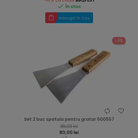
-10%
cu codul
BBQFEST

În stoc
Adaugă în Coș
-6%
Set 2 buc spatula pentru gratar 500557
RRP
85,00 lei
Preț
80,00 lei