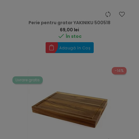
Perie pentru gratar YAKINIKU 500518
Preț
69,00 lei

În stoc
Adaugă în Coș
-14%
Livrare gratis