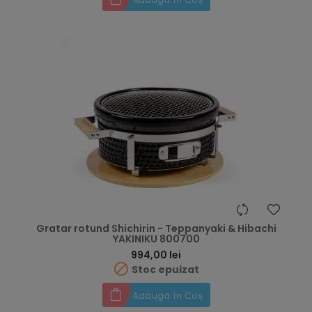
Gratar rotund Shichirin - Teppanyaki & Hibachi
YAKINIKU 800700
Preț
994,00 lei

Stoc epuizat
Adaugă în Coș