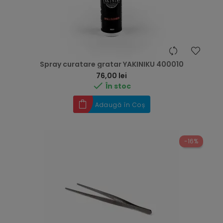
Spray curatare gratar YAKINIKU 400010
Preț
76,00 lei

În stoc
Adaugă în Coș
-16%