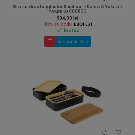
Gratar dreptunghiular Shichirin - Konro & Yakitori
YAKINIKU 800800
Preț
994,00 lei
-10%
cu codul
BBQFEST

În stoc
Adaugă în Coș