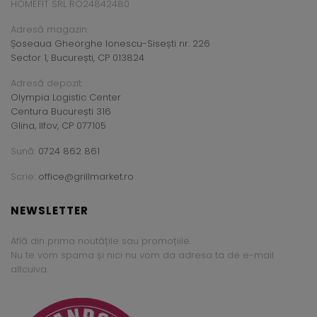
HOMEFIT SRL RO24842480
Adresă magazin:
Șoseaua Gheorghe Ionescu-Sisești nr. 226
Sector 1, București, CP 013824
Adresă depozit:
Olympia Logistic Center
Centura București 316
Glina, Ilfov, CP 077105
Sună:
0724 862 861
Scrie:
office@grillmarket.ro
NEWSLETTER
Află din prima noutățile sau promoțiile.
Nu te vom spama și nici nu vom da adresa ta de e-mail
altcuiva.