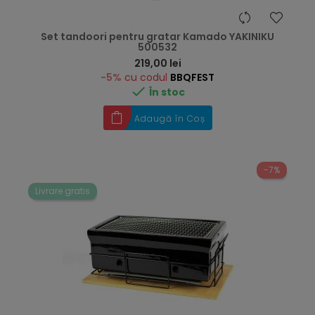
Set tandoori pentru gratar Kamado YAKINIKU
500532
Preț
219,00 lei
-5%
cu codul
BBQFEST

În stoc
Adaugă în Coș
-7%
Livrare gratis