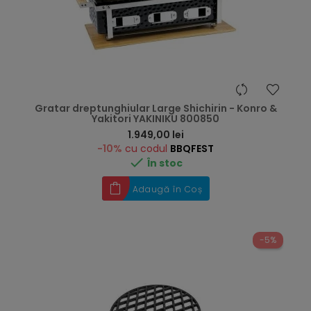
Gratar dreptunghiular Large Shichirin - Konro &
Yakitori YAKINIKU 800850
Preț
1.949,00 lei
-10%
cu codul
BBQFEST

În stoc
Adaugă în Coș
-5%