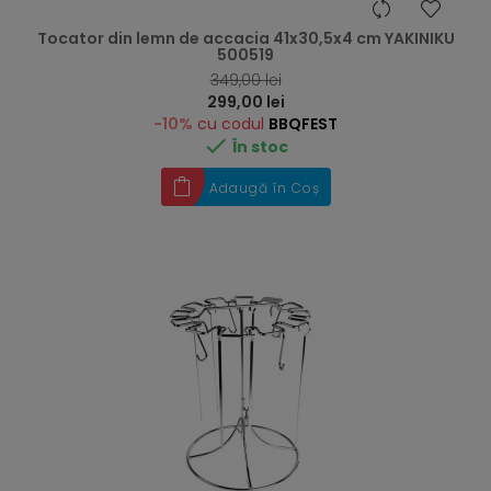
Tocator din lemn de accacia 41x30,5x4 cm YAKINIKU
500519
RRP
349,00 lei
Preț
299,00 lei
-10%
cu codul
BBQFEST

În stoc
Adaugă în Coș