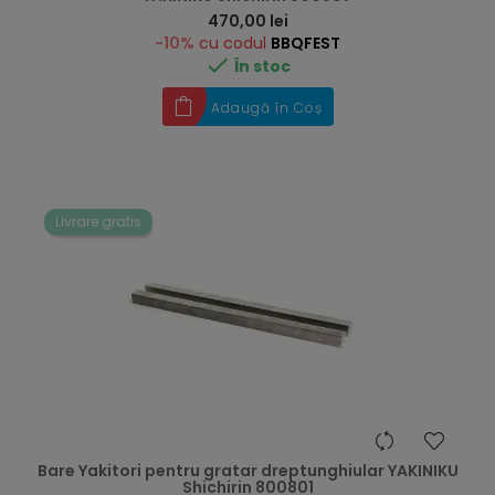
Preț
470,00 lei
-10%
cu codul
BBQFEST

În stoc
Adaugă în Coș
Livrare gratis
Bare Yakitori pentru gratar dreptunghiular YAKINIKU
Shichirin 800801