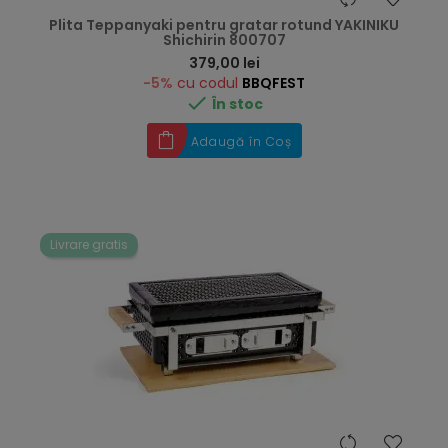
Plita Teppanyaki pentru gratar rotund YAKINIKU
Shichirin 800707
Preț
379,00 lei
-5%
cu codul
BBQFEST

În stoc
Adaugă în Coș
Livrare gratis