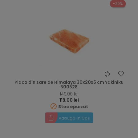
-20%
Placa din sare de Himalaya 30x20x5 cm Yakiniku
500528
RRP
149,00 lei
Preț
119,00 lei

Stoc epuizat
Adaugă în Coș