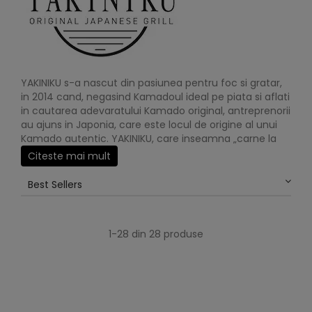
YAKINIKU s-a nascut din pasiunea pentru foc si gratar,
in 2014 cand, negasind Kamadoul ideal pe piata si aflati
in cautarea adevaratului Kamado original, antreprenorii
au ajuns in Japonia, care este locul de origine al unui
Kamado autentic. YAKINIKU, care inseamna „carne la
gratar” in japoneza, este cel mai bun gratar Kamado
Citeste mai mult
dupa modelul traditional japonez. Forma ovala a
Kamado permite aerului cald sa circule optim. Pentru
Best Sellers
ca utilizatorul poate controla singur aportul de aer in
mod simplu, acesta este responsabil de temperatura
din interiorul unui Kamado. Astfel, carnea se
1-28 din 28 produse
rumeneste la o temperatura ridicata si poate fi lasata
sa se gateasca in continuare la o temperatura
scazuta.
Totul a inceput in perioada Edo din Japonia (1603-
1867), in zorii unei mari ere gastronomice. Samuraii si