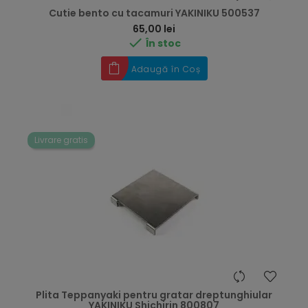
Cutie bento cu tacamuri YAKINIKU 500537
Preț
65,00 lei

În stoc
Adaugă în Coș
Livrare gratis
Plita Teppanyaki pentru gratar dreptunghiular
YAKINIKU Shichirin 800807