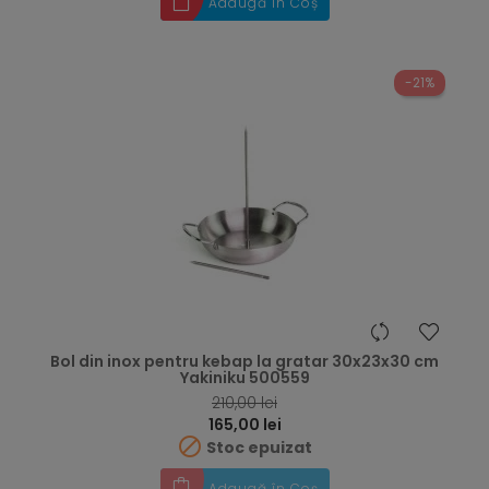
Adaugă în Coș
-21%
Bol din inox pentru kebap la gratar 30x23x30 cm
Yakiniku 500559
RRP
210,00 lei
Preț
165,00 lei

Stoc epuizat
Adaugă în Coș