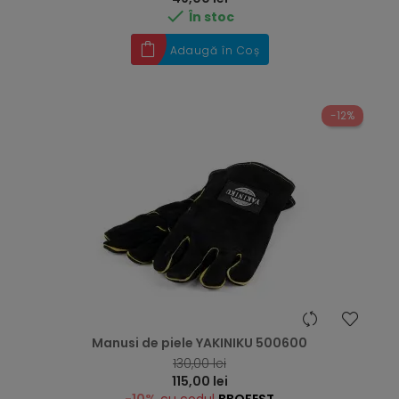

În stoc
Adaugă în Coș
-12%
Manusi de piele YAKINIKU 500600
RRP
130,00 lei
Preț
115,00 lei