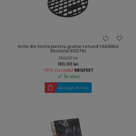
Grila din fonta pentru gratar rotund YAKINIKU
Shichirin 800761
RRP
200,00 lei
Preț
190,00 lei
-10%
cu codul
BBQFEST

În stoc
Adaugă în Coș