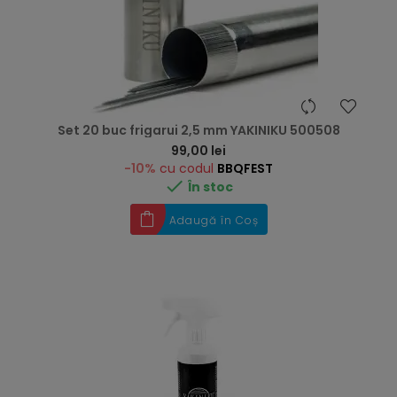
Set 20 buc frigarui 2,5 mm YAKINIKU 500508
Preț
99,00 lei
-10%
cu codul
BBQFEST

În stoc
Adaugă în Coș