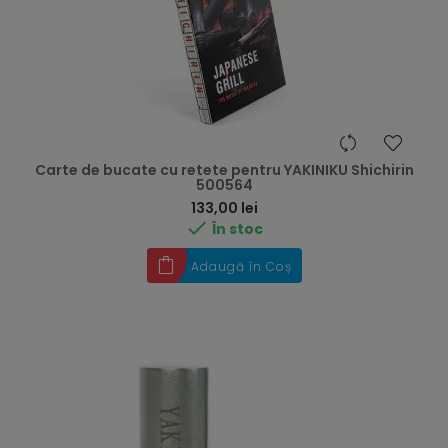
Carte de bucate cu retete pentru YAKINIKU Shichirin
500564
Preț
133,00 lei

În stoc
Adaugă în Coș