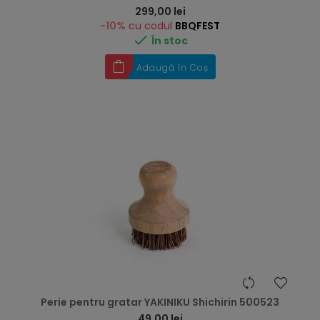
Preț
299,00 lei
-10%
cu codul
BBQFEST

În stoc
Adaugă în Coș
Perie pentru gratar YAKINIKU Shichirin 500523
Preț
49,00 lei