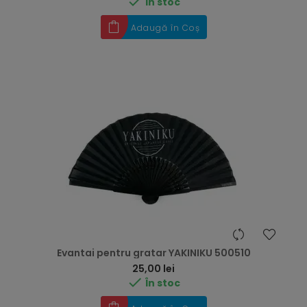

În stoc
Adaugă în Coș
Evantai pentru gratar YAKINIKU 500510
Preț
25,00 lei

În stoc