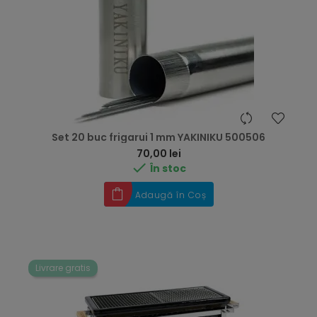
Set 20 buc frigarui 1 mm YAKINIKU 500506
Preț
70,00 lei

În stoc
Adaugă în Coș
Livrare gratis