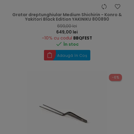
Gratar dreptunghiular Medium Shichirin - Konro &
Yakitori Black Edition YAKINIKU 800890
RRP
699,00 lei
Preț
649,00 lei
-10%
cu codul
BBQFEST

În stoc
Adaugă în Coș
-6%