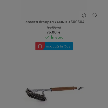
Penseta dreapta YAKINIKU 500504
RRP
89,00 lei
Preț
75,00 lei

În stoc
Adaugă în Coș