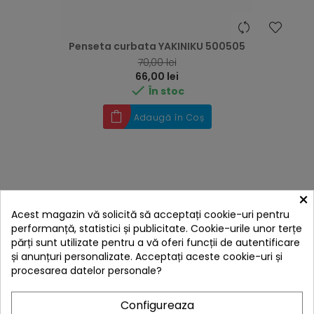
Penseta curbata YAKINIKU 500505
RRP
70,00 lei
Preț
66,00 lei

În stoc
Adaugă în Coș
×
Acest magazin vă solicită să acceptați cookie-uri pentru
performanță, statistici și publicitate. Cookie-urile unor terțe
părți sunt utilizate pentru a vă oferi funcții de autentificare
și anunțuri personalizate. Acceptați aceste cookie-uri și
procesarea datelor personale?
E
Configureaza
F
I
L
T
R