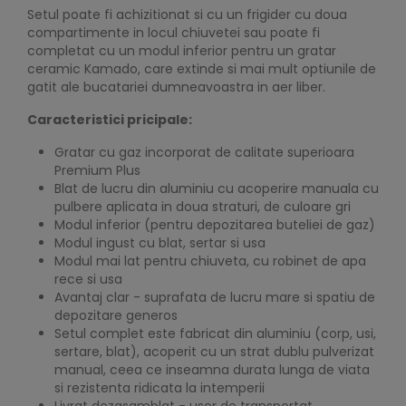
Setul poate fi achizitionat si cu un frigider cu doua
compartimente in locul chiuvetei sau poate fi
completat cu un modul inferior pentru un gratar
ceramic Kamado, care extinde si mai mult optiunile de
gatit ale bucatariei dumneavoastra in aer liber.
Caracteristici pricipale:
Gratar cu gaz incorporat de calitate superioara
Premium Plus
Blat de lucru din aluminiu cu acoperire manuala cu
pulbere aplicata in doua straturi, de culoare gri
Modul inferior (pentru depozitarea buteliei de gaz)
Modul ingust cu blat, sertar si usa
Modul mai lat pentru chiuveta, cu robinet de apa
rece si usa
Avantaj clar - suprafata de lucru mare si spatiu de
depozitare generos
Setul complet este fabricat din aluminiu (corp, usi,
sertare, blat), acoperit cu un strat dublu pulverizat
manual, ceea ce inseamna durata lunga de viata
si rezistenta ridicata la intemperii