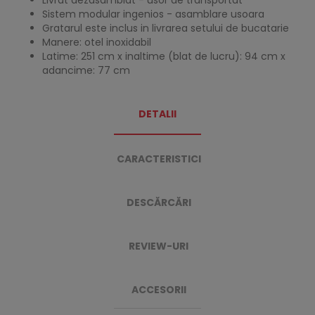
Livrat dezasamblat - usor de transportat
Sistem modular ingenios - asamblare usoara
Gratarul este inclus in livrarea setului de bucatarie
Manere: otel inoxidabil
Latime: 251 cm x inaltime (blat de lucru): 94 cm x
adancime: 77 cm
DETALII
CARACTERISTICI
DESCĂRCĂRI
REVIEW-URI
ACCESORII