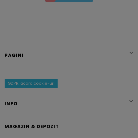

PAGINI
GDPR, acord cookie-uri

INFO
MAGAZIN & DEPOZIT