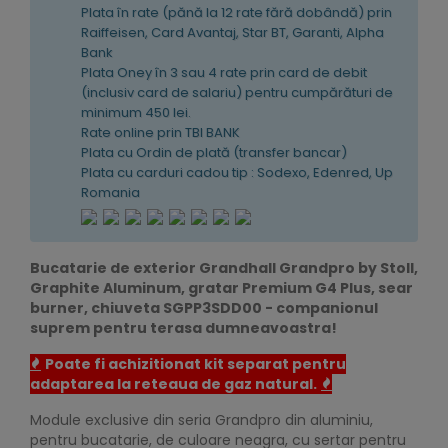
Plata în rate (pănă la 12 rate fără dobândă) prin
Raiffeisen, Card Avantaj, Star BT, Garanti, Alpha
Bank
Plata Oney în 3 sau 4 rate prin card de debit
(inclusiv card de salariu) pentru cumpărături de
minimum 450 lei.
Rate online prin TBI BANK
Plata cu Ordin de plată (transfer bancar)
Plata cu carduri cadou tip : Sodexo, Edenred, Up
Romania
Bucatarie de exterior Grandhall Grandpro by Stoll,
Graphite Aluminum, gratar Premium G4 Plus, sear
burner, chiuveta SGPP3SDD00 - companionul
suprem pentru terasa dumneavoastra!
Poate fi achizitionat kit separat pentru
adaptarea la reteaua de gaz natural.
Module exclusive din seria Grandpro din aluminiu,
pentru bucatarie, de culoare neagra, cu sertar pentru