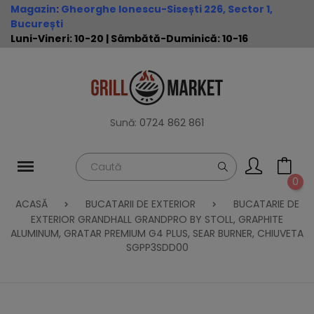
Magazin
:
Gheorghe Ionescu-Sisești 226, Sector 1,
București
Luni-Vineri: 10-20 | Sâmbătă-Duminică: 10-16
Sună:
0724 862 861
0
ACASĂ
BUCATARII DE EXTERIOR
BUCATARIE DE
EXTERIOR GRANDHALL GRANDPRO BY STOLL, GRAPHITE
ALUMINUM, GRATAR PREMIUM G4 PLUS, SEAR BURNER, CHIUVETA
SGPP3SDD00