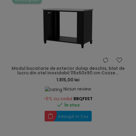
hea
Modul bucatarie de exterior dulap deschis, blat de
lucru din otel inoxidabil 115x60x90 cm Cozze...
1.815,00 lei
Niciun review
-5%
cu codul
BBQFEST

În stoc
Adaugă în Coș