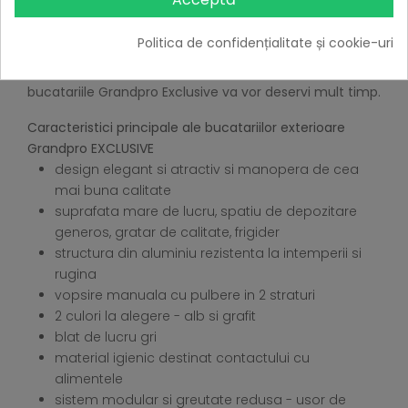
echipamentul perfect pentru terasa, gradina,
restaurantul sau chiar terasa dvs. Designul elegant,
Politica de confidențialitate și cookie-uri
materialele de prima clasa, manopera de calitate si
rezistenta ridicata la intemperii garanteaza ca
bucatariile Grandpro Exclusive va vor deservi mult timp.
Caracteristici principale ale bucatariilor exterioare
Grandpro EXCLUSIVE
design elegant si atractiv si manopera de cea
mai buna calitate
suprafata mare de lucru, spatiu de depozitare
generos, gratar de calitate, frigider
structura din aluminiu rezistenta la intemperii si
rugina
vopsire manuala cu pulbere in 2 straturi
2 culori la alegere - alb si grafit
blat de lucru gri
material igienic destinat contactului cu
alimentele
sistem modular si greutate redusa - usor de