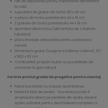
raft de depozitare pentru mentinerea alimentelor
la cald
suprafata de gratar din fonta: 60 x 45 cm
o placa din fonta portelanata 44 x 19 cm
2 gratare din fonta portelanata 44 x 19 cm
aprindere electronica (alimentata de o baterie
tubulara)
placa frontala detasabila pentru colectarea
cenusii
Dimensiuni gratar (lungime x inaltime x latime): 107
x 50,2 x 62 cm
Combustibil: propan-butan cu posibilitate de
conversie la gaz natural
Cerinte privind gradul de pregatire pentru montaj
Pretul bucatariei nu include asamblarea.
Distanta fata de perete - bucataria poate fi
amplasata direct pe peretele din spate, lasand
spatiu suficient pentru deschiderea completa a