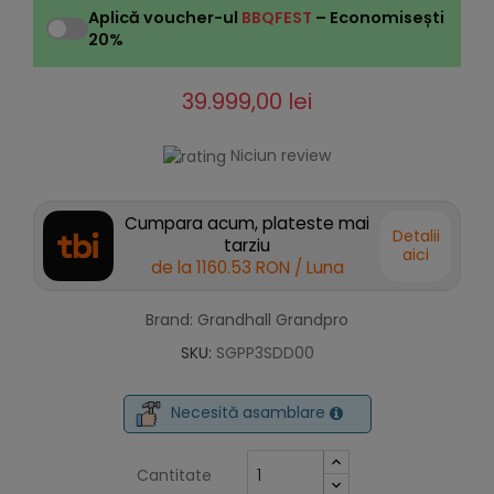
Aplică voucher-ul
BBQFEST
– Economisești
20%
39.999,00 lei
Niciun review
Cumpara acum, plateste mai
Detalii
tarziu
aici
de la
1160.53 RON
/ Luna
Brand: Grandhall Grandpro
SKU:
SGPP3SDD00
Necesită asamblare
Cantitate