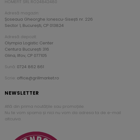
HOMEFIT SRL RO24842480
Adresă magazin:
Șoseaua Gheorghe Ionescu-Sisești nr. 226
Sector 1, București, CP 013824
Adresă depozit:
Olympia Logistic Center
Centura București 316
Glina, Ilfov, CP 077105
Sună:
0724 862 861
Scrie:
office@grillmarket.ro
NEWSLETTER
Află din prima noutățile sau promoțiile.
Nu te vom spama și nici nu vom da adresa ta de e-mail
altcuiva.