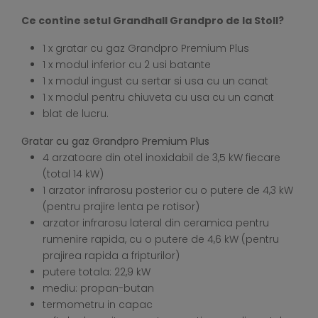
Ce contine setul Grandhall Grandpro de la Stoll?
1 x gratar cu gaz Grandpro Premium Plus
1 x modul inferior cu 2 usi batante
1 x modul ingust cu sertar si usa cu un canat
1 x modul pentru chiuveta cu usa cu un canat
blat de lucru.
Gratar cu gaz Grandpro Premium Plus
4 arzatoare din otel inoxidabil de 3,5 kW fiecare
(total 14 kW)
1 arzator infrarosu posterior cu o putere de 4,3 kW
(pentru prajire lenta pe rotisor)
arzator infrarosu lateral din ceramica pentru
rumenire rapida, cu o putere de 4,6 kW (pentru
prajirea rapida a fripturilor)
putere totala: 22,9 kW
mediu: propan-butan
termometru in capac