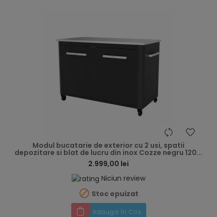
hea
Modul bucatarie de exterior cu 2 usi, spatii
depozitare si blat de lucru din inox Cozze negru 120...
2.999,00 lei
Niciun review

Stoc epuizat
Adaugă în Coș