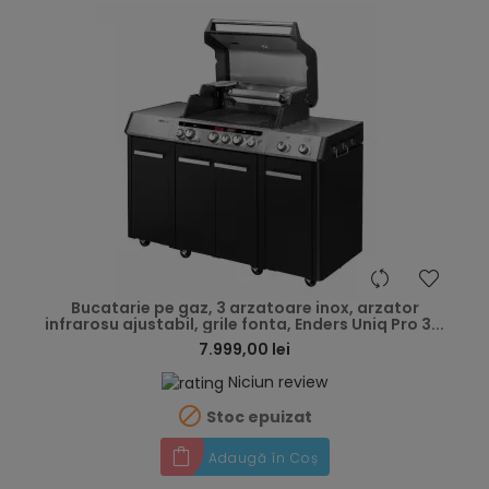
hea
Bucatarie pe gaz, 3 arzatoare inox, arzator
infrarosu ajustabil, grile fonta, Enders Uniq Pro 3...
7.999,00 lei
Niciun review

Stoc epuizat
Adaugă în Coș