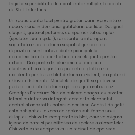
frigider si posibilitate de combinatii multiple, fabricate
de Stoll Industries.
Un spatiu confortabil pentru gratar, care reprezinta o
noua viziune in domeniul gatitului in aer liber. Designul
elegant, gratarul puternic, echipamentul complex
(spalator sau frigider), rezistenta la intemperii,
suprafata mare de lucru si spatiul generos de
depozitare sunt cateva dintre principalele
caracteristici ale acestei bucatarii elegante pentru
exterior. Dulapurile din aluminiu cu acoperire
electrostatica eleganta reprezinta o platforma
excelenta pentru un blat de lucru rezistent, cu gratar si
chiuveta integrate. Modulele din grafit se potrivesc
perfect cu blatul de lucru gri si cu gratarul cu gaz
Grandpro Premium Plus de culoare neagra, cu arzator
lateral cu infrarosu integrat, care este elementul
central al acestei bucatarii in aer liber. Centrul de gatit
este echipat cu o zona de spalare sub forma unui
dulap cu chiuveta incorporata in blat, care va asigura
igiena de baza si posibilitatea de spalare a alimentelor.
Chiuveta este echipata cu un robinet de apa rece.