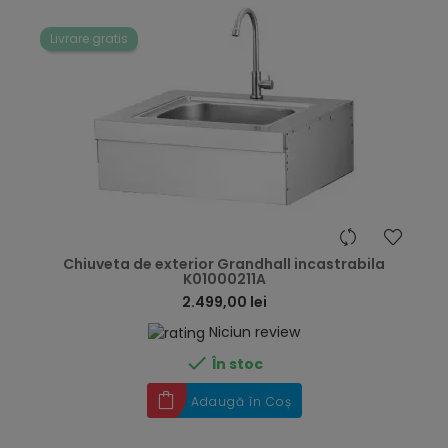
Livrare gratis
hea
Chiuveta de exterior Grandhall incastrabila
K01000211A
2.499,00 lei
Niciun review

În stoc
Adaugă în Coș