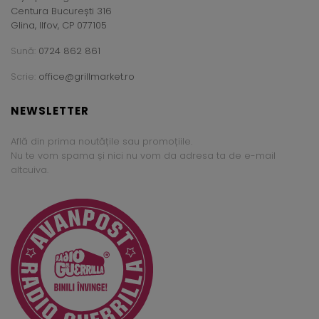
Centura București 316
Glina, Ilfov, CP 077105
Sună:
0724 862 861
Scrie:
office@grillmarket.ro
NEWSLETTER
Află din prima noutățile sau promoțiile.
Nu te vom spama și nici nu vom da adresa ta de e-mail
altcuiva.