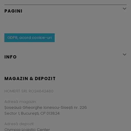

PAGINI
GDPR, acord cookie-uri

INFO
MAGAZIN & DEPOZIT
HOMEFIT SRL RO24842480
Adresă magazin:
Șoseaua Gheorghe Ionescu-Sisești nr. 226
Sector 1, București, CP 013824
Adresă depozit:
Olympia Logistic Center