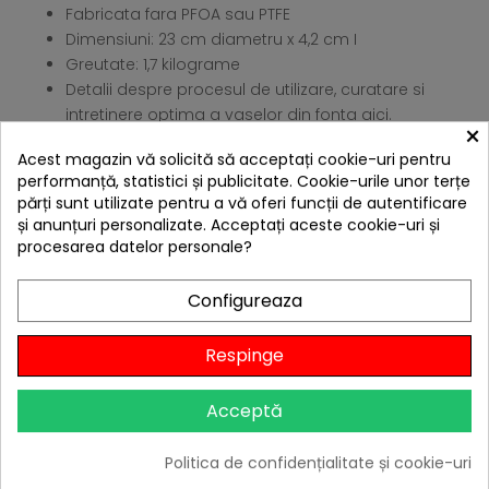
Fabricata fara PFOA sau PTFE
Dimensiuni: 23 cm diametru x 4,2 cm I
Greutate: 1,7 kilograme
Detalii despre procesul de utilizare, curatare si
intretinere optima a vaselor din fonta
aici
.
×
4 ALTE PRODUSE IN ACEEASI
Acest magazin vă solicită să acceptați cookie-uri pentru
CATEGORIE:
performanță, statistici și publicitate. Cookie-urile unor terțe
părți sunt utilizate pentru a vă oferi funcții de autentificare
și anunțuri personalizate. Acceptați aceste cookie-uri și
procesarea datelor personale?
Configureaza
Respinge
Acceptă
Politica de confidențialitate și cookie-uri