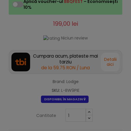
Aplică voucher-ul
BBQFEST
– Economisești
10%
199,00 lei
Niciun review
Cumpara acum, plateste mai
Detalii
tarziu
aici
de la
59.75 RON
/ Luna
Brand: Lodge
SKU:
L-BW9PIE
DISPONIBIL ÎN MAGAZIN
Cantitate