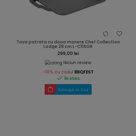
hea
Tava patrata cu doua manere Chef Collection
Lodge 28 cm L-C11SGR
299,00 lei
Niciun review
-10%
cu codul
BBQFEST

În stoc
Adaugă în Coș