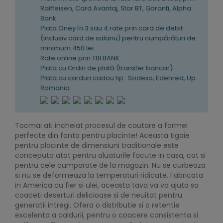
Raiffeisen, Card Avantaj, Star BT, Garanti, Alpha
Bank
Plata Oney în 3 sau 4 rate prin card de debit
(inclusiv card de salariu) pentru cumpărături de
minimum 450 lei.
Rate online prin TBI BANK
Plata cu Ordin de plată (transfer bancar)
Plata cu carduri cadou tip : Sodexo, Edenred, Up
Romania
Tocmai ati incheiat procesul de cautare a formei
perfecte din fonta pentru placinte! Aceasta tigaie
pentru placinte de dimensiuni traditionale este
conceputa atat pentru aluaturile facute in casa, cat si
pentru cele cumparate de la magazin. Nu se curbeaza
si nu se deformeaza la temperaturi ridicate. Fabricata
in America cu fier si ulei, aceasta tava va va ajuta sa
coaceti deserturi delicioase si de neuitat pentru
generatii intregi. Ofera o distributie si o retentie
excelenta a caldurii, pentru o coacere consistenta si