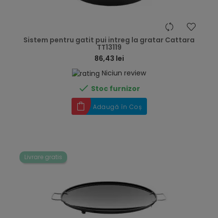
hea
Sistem pentru gatit pui intreg la gratar Cattara
TT13119
86,43 lei
Niciun review

Stoc furnizor
Adaugă în Coș
Livrare gratis