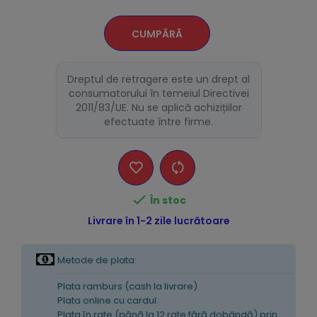
CUMPĂRĂ
Dreptul de retragere este un drept al
consumatorului în temeiul Directivei
2011/83/UE. Nu se aplică achizițiilor
efectuate între firme.

În stoc
Livrare în 1-2 zile lucrătoare
Metode de plata:
Plata ramburs (cash la livrare)
Plata online cu cardul
Plata în rate (pănă la 12 rate fără dobândă) prin