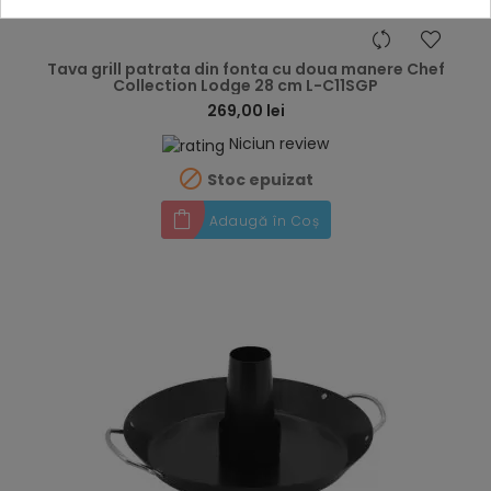
hea
Tava grill patrata din fonta cu doua manere Chef
Collection Lodge 28 cm L-C11SGP
269,00 lei
Niciun review

Stoc epuizat
Adaugă în Coș