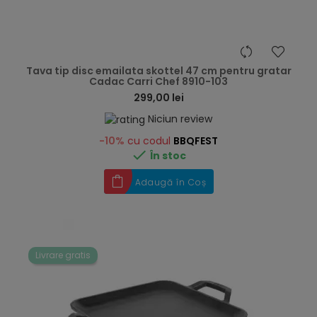
hea
Tava tip disc emailata skottel 47 cm pentru gratar
Cadac Carri Chef 8910-103
299,00 lei
Niciun review
-10%
cu codul
BBQFEST

În stoc
Adaugă în Coș
Livrare gratis