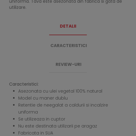
uniforma. Tava este asezonata din fabrica si gata de
utilizare.
DETALII
CARACTERISTICI
REVIEW-URI
Caracteristici:
Asezonata cu ulei vegetal 100% natural
Model cu maner dublu
Retentie de neegalat a caldurii si incalzire
uniforma
Se utilizeaza in cuptor
Nu este destinata utilizarii pe aragaz
Fabricata in SUA