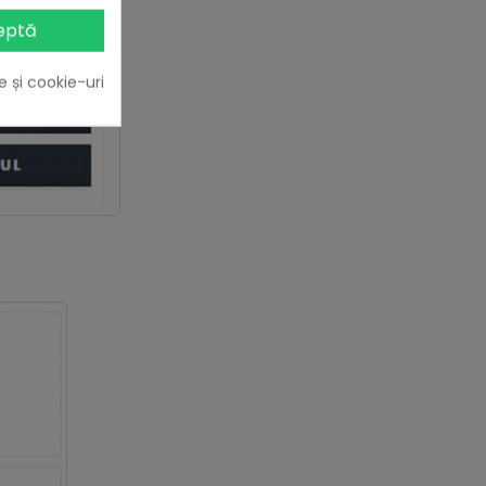
eptă
e și cookie-uri