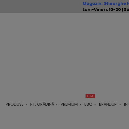
Magazin
:
Gheorghe Io
Luni-Vineri: 10-20 |
FEST
PRODUSE
PT. GRĂDINĂ
PREMIUM
BBQ
BRANDURI
I