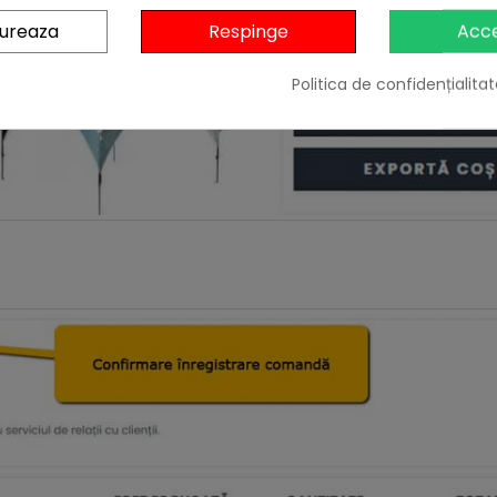
gureaza
Respinge
Acc
Politica de confidențialitat