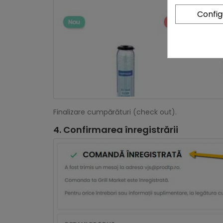
Confi
Finalizare cumpărături (check out).
4. Confirmarea înregistrării