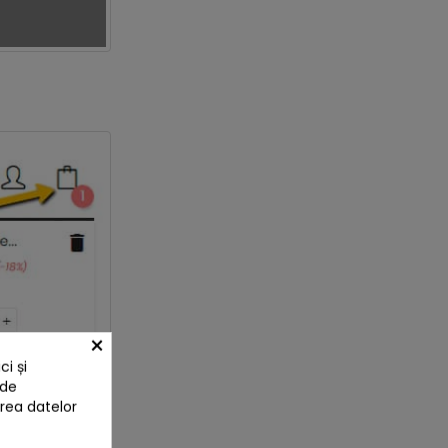
×
i și
 de
area datelor