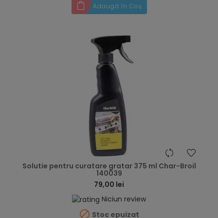
Adaugă în Coș
hea
Solutie pentru curatare gratar 375 ml Char-Broil
140039
79,00 lei
Niciun review

Stoc epuizat