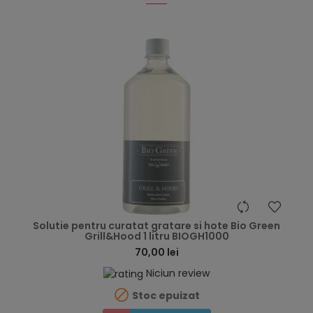
hea
Solutie pentru curatat gratare si hote Bio Green
Grill&Hood 1 litru BIOGH1000
70,00 lei
Niciun review

Stoc epuizat