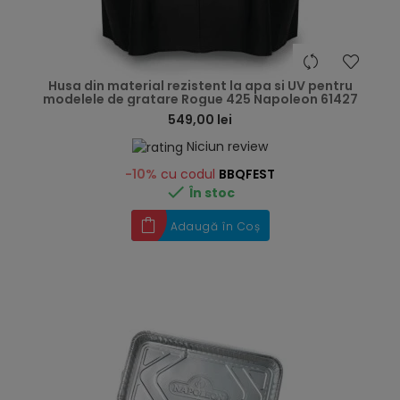
hea
Husa din material rezistent la apa si UV pentru
modelele de gratare Rogue 425 Napoleon 61427
549,00 lei
Niciun review
-10%
cu codul
BBQFEST

În stoc
Adaugă în Coș