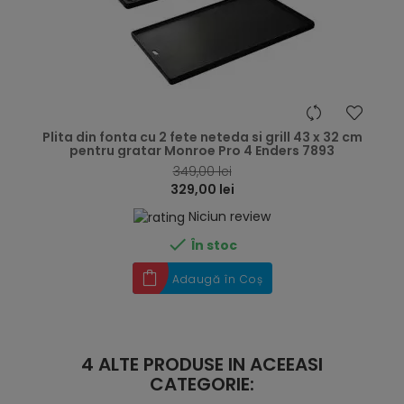
hea
Plita din fonta cu 2 fete neteda si grill 43 x 32 cm
pentru gratar Monroe Pro 4 Enders 7893
349,00 lei
329,00 lei
Niciun review

În stoc
Adaugă în Coș
4 ALTE PRODUSE IN ACEEASI
CATEGORIE: