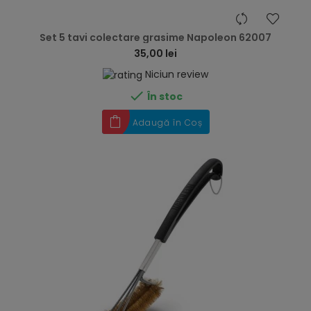
hea
Set 5 tavi colectare grasime Napoleon 62007
35,00 lei
Niciun review

În stoc
Adaugă în Coș