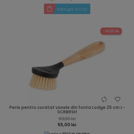
Adaugă în Coș
-14,00 lei
hea
Perie pentru curatat vasele din fonta Lodge 25 cm L-
SCRBRSH
69,00 lei
55,00 lei
Niciun review