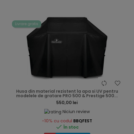
Livrare gratis
hea
Husa din material rezistent la apa si UV pentru
modelele de gratare PRO 500 & Prestige 500...
550,00 lei
Niciun review
-10%
cu codul
BBQFEST

În stoc