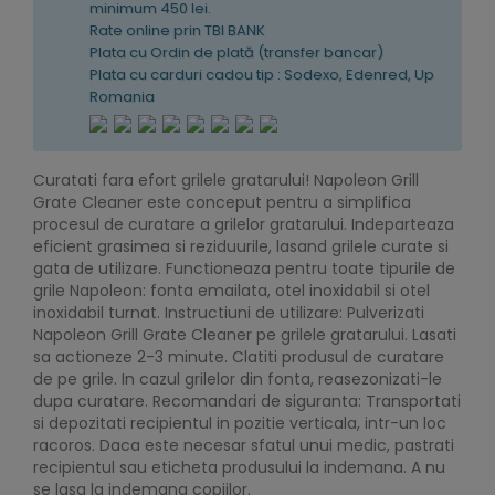
minimum 450 lei.
Rate online prin TBI BANK
Plata cu Ordin de plată (transfer bancar)
Plata cu carduri cadou tip : Sodexo, Edenred, Up
Romania
Curatati fara efort grilele gratarului! Napoleon Grill
Grate Cleaner este conceput pentru a simplifica
procesul de curatare a grilelor gratarului. Indeparteaza
eficient grasimea si reziduurile, lasand grilele curate si
gata de utilizare. Functioneaza pentru toate tipurile de
grile Napoleon: fonta emailata, otel inoxidabil si otel
inoxidabil turnat. Instructiuni de utilizare: Pulverizati
Napoleon Grill Grate Cleaner pe grilele gratarului. Lasati
sa actioneze 2-3 minute. Clatiti produsul de curatare
de pe grile. In cazul grilelor din fonta, reasezonizati-le
dupa curatare. Recomandari de siguranta: Transportati
si depozitati recipientul in pozitie verticala, intr-un loc
racoros. Daca este necesar sfatul unui medic, pastrati
recipientul sau eticheta produsului la indemana. A nu
se lasa la indemana copiilor.