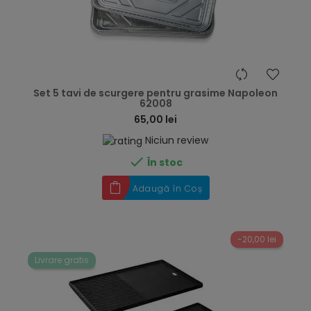
hea
Set 5 tavi de scurgere pentru grasime Napoleon
62008
65,00 lei
Niciun review

În stoc
Adaugă în Coș
-20,00 lei
Livrare gratis