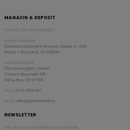
MAGAZIN & DEPOZIT
HOMEFIT SRL RO24842480
Adresă magazin:
Șoseaua Gheorghe Ionescu-Sisești nr. 226
Sector 1, București, CP 013824
Adresă depozit:
Olympia Logistic Center
Centura București 316
Glina, Ilfov, CP 077105
Sună:
0724 862 861
Scrie:
office@grillmarket.ro
NEWSLETTER
Află din prima noutățile sau promoțiile.