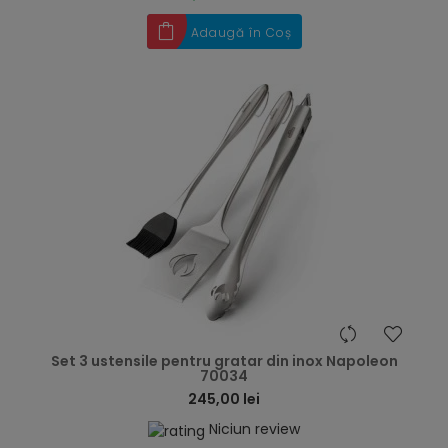
Adaugă în Coș
hea
Set 3 ustensile pentru gratar din inox Napoleon
70034
245,00 lei
Niciun review