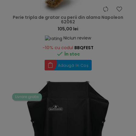
hea
Perie tripla de gratar cu perii din alama Napoleon
62062
105,00 lei
Niciun review
-10%
cu codul
BBQFEST

În stoc
Adaugă în Coș
Livrare gratis