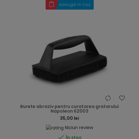
Adaugă în Coș
hea
Burete abraziv pentru curatarea gratarului
Napoleon 62003
35,00 lei
Niciun review

În stoc