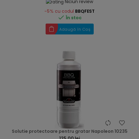
Niciun review
-5%
cu codul
BBQFEST

În stoc
Adaugă în Coș
hea
Solutie protectoare pentru gratar Napoleon 10235
125,00 lei