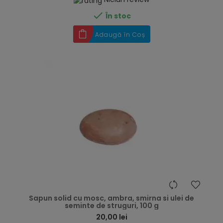

În stoc
Adaugă în Coș
hea
Sapun solid cu mosc, ambra, smirna si ulei de
seminte de struguri, 100 g
20,00 lei