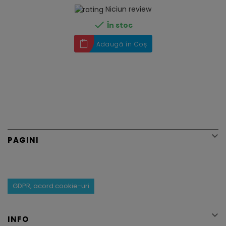
Niciun review

În stoc
Adaugă în Coș

PAGINI
GDPR, acord cookie-uri

INFO