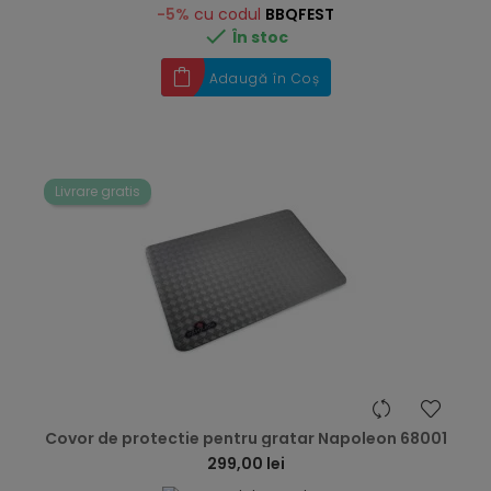
-5%
cu codul
BBQFEST

În stoc
Adaugă în Coș
Livrare gratis
hea
Covor de protectie pentru gratar Napoleon 68001
299,00 lei