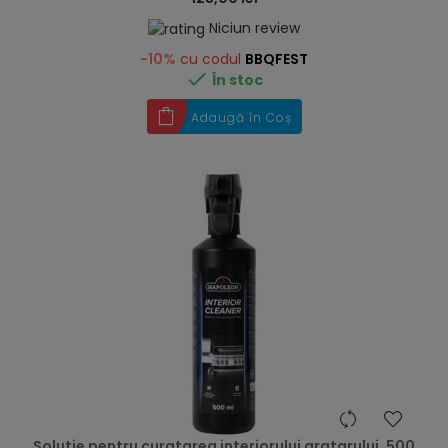
Niciun review
-10%
cu codul
BBQFEST

În stoc
Adaugă în Coș
hea
Solutie pentru curatarea interiorului gratarului, 500