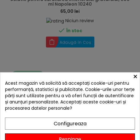
ml Napoleon 10240
65,00 lei
Niciun review

În stoc
Adaugă în Coș
×
Livrare gratis
Acest magazin vă solicită să acceptați cookie-uri pentru
performanță, statistici și publicitate. Cookie-urile unor terțe
părți sunt utilizate pentru a vă oferi funcții de autentificare
și anunțuri personalizate. Acceptați aceste cookie-uri și
procesarea datelor personale?
Configureaza
hea
Respinge