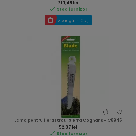
Preț
210,48 lei

Stoc furnizor
Adaugă în Coș
Lama pentru fierastraul Sierra Coghans - C8945
Preț
52,87 lei

Stoc furnizor