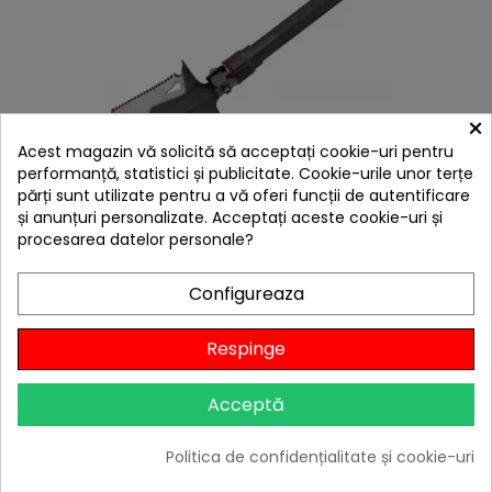
×
Acest magazin vă solicită să acceptați cookie-uri pentru
performanță, statistici și publicitate. Cookie-urile unor terțe
părți sunt utilizate pentru a vă oferi funcții de autentificare
și anunțuri personalizate. Acceptați aceste cookie-uri și
Lopata multifunctionala Cattara Panther 47cm -
procesarea datelor personale?
TT13270
E
Preț
151,50 lei

Stoc furnizor
Configureaza
F
I
L
T
R
Adaugă în Coș
Respinge
Acceptă
Politica de confidențialitate și cookie-uri