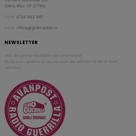
Glina, Ilfov, CP 077105
Sună:
0724 862 861
Scrie:
office@grillmarket.ro
NEWSLETTER
Află din prima noutățile sau promoțiile.
Nu te vom spama și nici nu vom da adresa ta de e-mail
altcuiva.