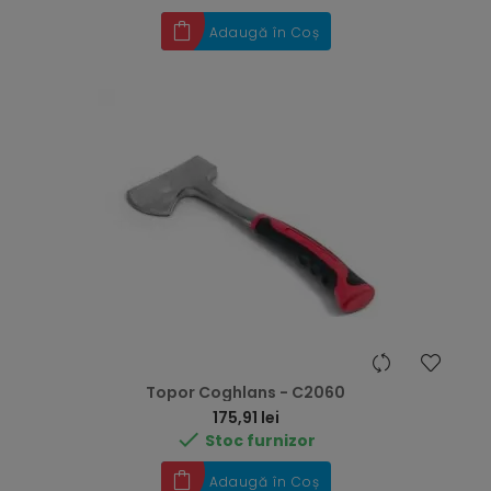
Adaugă în Coș
Topor Coghlans - C2060
Preț
175,91 lei

Stoc furnizor
Adaugă în Coș