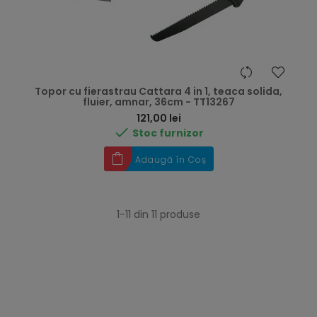
Topor cu fierastrau Cattara 4 in 1, teaca solida,
fluier, amnar, 36cm - TT13267
Preț
121,00 lei

Stoc furnizor
Adaugă în Coș
1-11 din 11 produse