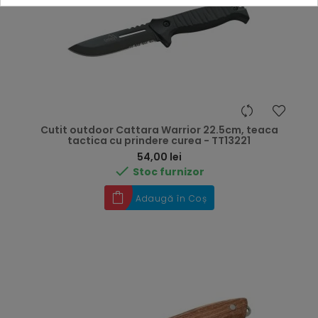
Cutit outdoor Cattara Warrior 22.5cm, teaca
tactica cu prindere curea - TT13221
Preț
54,00 lei

Stoc furnizor
Adaugă în Coș