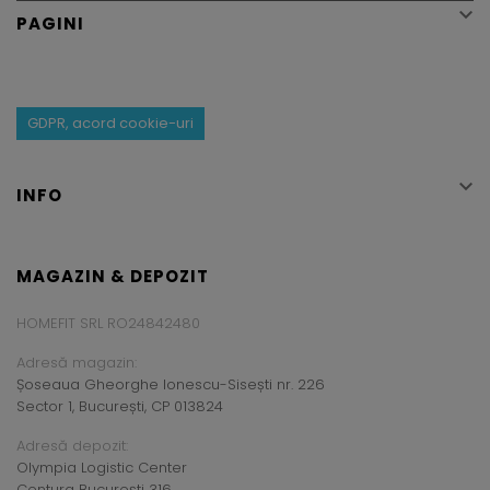

PAGINI
GDPR, acord cookie-uri

INFO
MAGAZIN & DEPOZIT
HOMEFIT SRL RO24842480
Adresă magazin:
Șoseaua Gheorghe Ionescu-Sisești nr. 226
Sector 1, București, CP 013824
Adresă depozit:
Olympia Logistic Center
Centura București 316