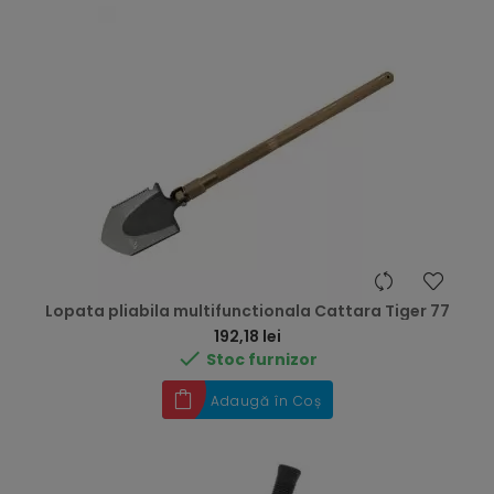
Lopata pliabila multifunctionala Cattara Tiger 77
Preț
192,18 lei

Stoc furnizor
Adaugă în Coș