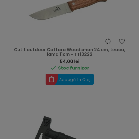
Cutit outdoor Cattara Woodsman 24 cm, teaca,
lama 11cm - TT13222
Preț
54,00 lei

Stoc furnizor
Adaugă în Coș