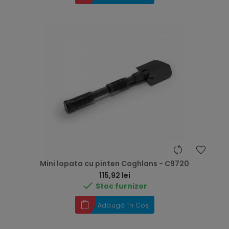
Mini lopata cu pinten Coghlans - C9720
Preț
115,92 lei

Stoc furnizor
Adaugă în Coș