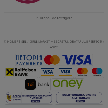
↩
Dreptul de retragere
©
HOMEFIT SRL
/
GRILL MARKET – SECRETUL GRĂTARULUI PERFECT!
/
ANPC