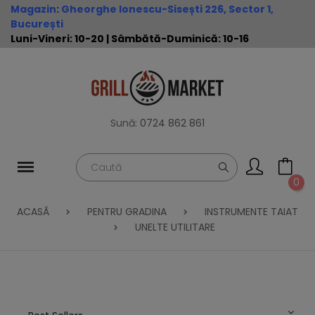
Magazin
:
Gheorghe Ionescu-Sisești 226, Sector 1,
București
Luni-Vineri: 10-20 | Sâmbătă-Duminică: 10-16
Sună:
0724 862 861
0
ACASĂ
PENTRU GRADINA
INSTRUMENTE TAIAT
UNELTE UTILITARE