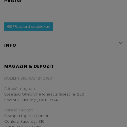
PAGINI
GDPR, acord cookie-uri

INFO
MAGAZIN & DEPOZIT
HOMEFIT SRL RO24842480
Adresă magazin:
Șoseaua Gheorghe Ionescu-Sisești nr. 226
Sector 1, București, CP 013824
Adresă depozit:
Olympia Logistic Center
Centura București 316