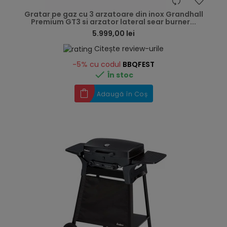
hea
Gratar pe gaz cu 3 arzatoare din inox Grandhall
Premium GT3 si arzator lateral sear burner...
5.999,00 lei
Citește review-urile
-5%
cu codul
BBQFEST

În stoc
Adaugă în Coș