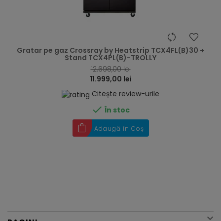
hea
Gratar pe gaz Crossray by Heatstrip TCX4FL(B)30 +
Stand TCX4PL(B)-TROLLY
12.698,00 lei
11.999,00 lei
Citește review-urile

În stoc
Adaugă în Coș
