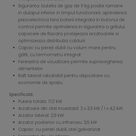
Siguranta: butelia de gaz de 11 kg poate ramane
in dulapul inferior in timpul functionarii; aprinderea
piezoelectrica fara baterii integrata in butonul de
control permite aprinderea in siguranta a grillului;
capacele de flacara protejeaza arzatoarele si
optimizeaza distributia caldurii
Capac cu pereți dubli cu volum mare pentru
gătit, cu termometru integrat
Fereastra de vizualizare permite supravegherea
alimentelor
Raft lateral rabatabil pentru depozitare cu
economie de spațiu
Specificatii:
Putere totala: 17,2 kW
Arzatoare din otel inoxidabil: 2 x 3,3 kW / 1 x 4,2 kW
Arzator lateral: 2,9 kW
Arzator posterior cu infrarosu: 3,5 kW
Capac: cu pereti dubli, otel galvanizat