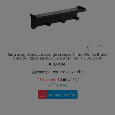
hea
Sina magnetica cu carlige si suport Ima Wenko Black
Outdoor Kitchen 30 x 6,5 x 9 cm negru 55067100
100,00 lei
Citește review-urile
-15%
cu codul
BBQFEST

În stoc
Adaugă în Coș