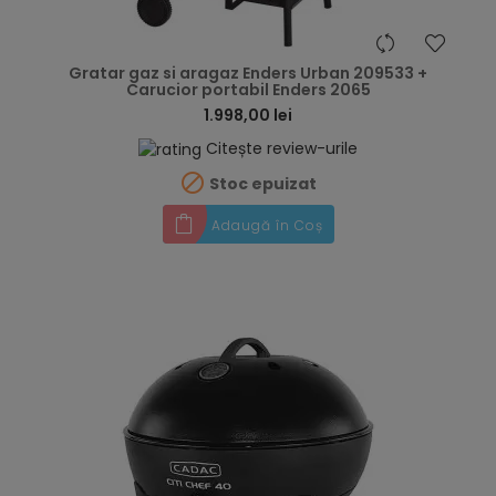
hea
Gratar gaz si aragaz Enders Urban 209533 +
Carucior portabil Enders 2065
1.998,00 lei
Citește review-urile

Stoc epuizat
Adaugă în Coș