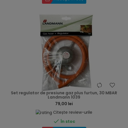
hea
Set regulator de presiune gaz plus furtun, 30 MBAR
Landmann 1039
79,00 lei
Citește review-urile

În stoc