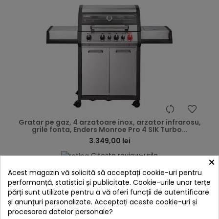
hea
Gratar pe gaz, 4 arzatoare inox, arzator infrarosu,
grile fonta, Enders Monroe Pro 4 SIK Turbo...
3.349,00 lei
Citește review-urile
×
-5%
cu codul
BBQFEST
Acest magazin vă solicită să acceptați cookie-uri pentru

În stoc
performanță, statistici și publicitate. Cookie-urile unor terțe
părți sunt utilizate pentru a vă oferi funcții de autentificare
Adaugă în Coș
și anunțuri personalizate. Acceptați aceste cookie-uri și
procesarea datelor personale?