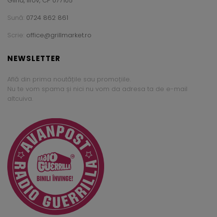
Glina, Ilfov, CP 077105
Sună:
0724 862 861
Scrie:
office@grillmarket.ro
NEWSLETTER
Află din prima noutățile sau promoțiile.
Nu te vom spama și nici nu vom da adresa ta de e-mail
altcuiva.