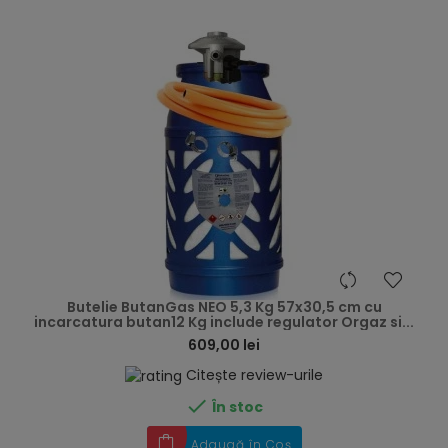
hea
Butelie ButanGas NEO 5,3 Kg 57x30,5 cm cu
incarcatura butan12 Kg include regulator Orgaz si...
609,00 lei
Citește review-urile

În stoc
Adaugă în Coș