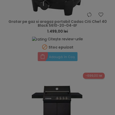
hea
Gratar pe gaz si aragaz portabil Cadac Citi Chef 40
Black 5610-20-04-EF
1.499,00 lei
Citește review-urile

Stoc epuizat
Adaugă în Coș
-699,00 lei