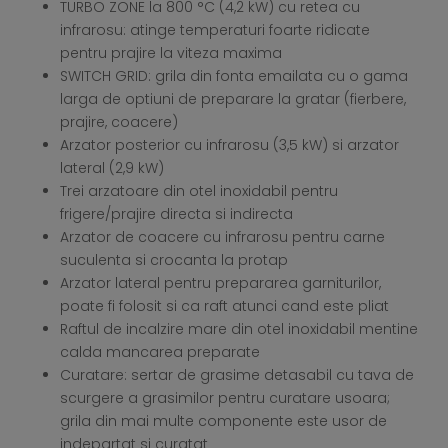
TURBO ZONE la 800 °C (4,2 kW) cu retea cu
infrarosu: atinge temperaturi foarte ridicate
pentru prajire la viteza maxima
SWITCH GRID: grila din fonta emailata cu o gama
larga de optiuni de preparare la gratar (fierbere,
prajire, coacere)
Arzator posterior cu infrarosu (3,5 kW) si arzator
lateral (2,9 kW)
Trei arzatoare din otel inoxidabil pentru
frigere/prajire directa si indirecta
Arzator de coacere cu infrarosu pentru carne
suculenta si crocanta la protap
Arzator lateral pentru prepararea garniturilor,
poate fi folosit si ca raft atunci cand este pliat
Raftul de incalzire mare din otel inoxidabil mentine
calda mancarea preparate
Curatare: sertar de grasime detasabil cu tava de
scurgere a grasimilor pentru curatare usoara;
grila din mai multe componente este usor de
indepartat si curatat