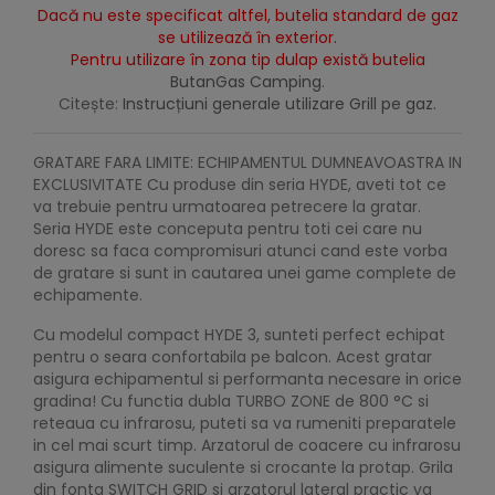
Dacă nu este specificat altfel, butelia standard de gaz
se utilizează în exterior.
Pentru utilizare în zona tip dulap există butelia
ButanGas Camping
.
Citește:
Instrucțiuni generale utilizare Grill pe gaz.
GRATARE FARA LIMITE: ECHIPAMENTUL DUMNEAVOASTRA IN
EXCLUSIVITATE Cu produse din seria HYDE, aveti tot ce
va trebuie pentru urmatoarea petrecere la gratar.
Seria HYDE este conceputa pentru toti cei care nu
doresc sa faca compromisuri atunci cand este vorba
de gratare si sunt in cautarea unei game complete de
echipamente.
Cu modelul compact HYDE 3, sunteti perfect echipat
pentru o seara confortabila pe balcon. Acest gratar
asigura echipamentul si performanta necesare in orice
gradina! Cu functia dubla TURBO ZONE de 800 °C si
reteaua cu infrarosu, puteti sa va rumeniti preparatele
in cel mai scurt timp. Arzatorul de coacere cu infrarosu
asigura alimente suculente si crocante la protap. Grila
din fonta SWITCH GRID si arzatorul lateral practic va