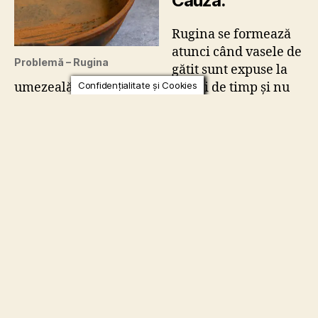
Cauza:
Rugina se formează
atunci când vasele de
Problemă – Rugina
gătit sunt expuse la
umezeală pentru perioade lungi de timp și nu
este în niciun fel dăunătoare. Dacă vasul de
fontă este lăsat în chiuvetă „să se înmoaie”,
dacă este pus în mașina de spălat vase sau lăsat
să se usuce la aer, va rugini. Fenomenul se
poate întâmpla și atunci când depozitați vasele
de gătit în medii predispuse la umezeală, cum
ar fi un dulap poziționat lângă o mașină de
spălat vase, un dulap deschis, într-o locație
umedă, sau dacă vasele din fontă sunt
depozitate afară.
Remediul: