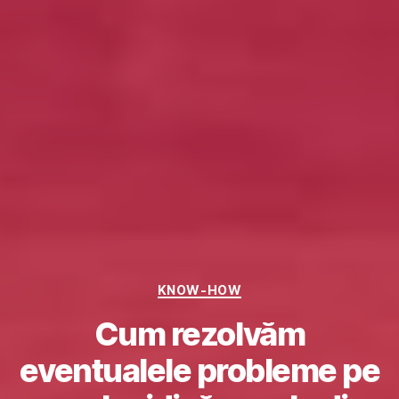
Categorii
KNOW-HOW
Cum rezolvăm
eventualele probleme pe
1
8