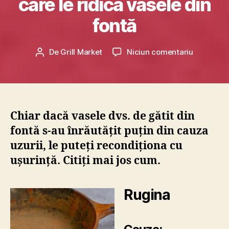
care le ridică vasele din
n
oi
fontă
e
m
b
Dată
la
De
Grill Market
Niciun comentariu
Autor
ri
articol
Cum
articol
e
rezolvăm
Confidențialitate și Cookies
2
eventuale
0
probleme
2
pe
1
Chiar dacă vasele dvs. de gătit din
care
fontă s-au înrăutățit puțin din cauza
le
ridică
uzurii, le puteți recondiționa cu
vasele
ușurință. Citiți mai jos cum.
din
fontă
Rugina