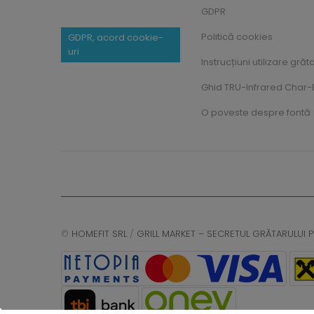
GDPR
Politică cookies
GDPR, acord cookie-
uri
Instrucțiuni utilizare grăt
Ghid TRU-Infrared Char-B
O poveste despre fontă
©
HOMEFIT SRL
/
GRILL MARKET – SECRETUL GRĂTARULUI P