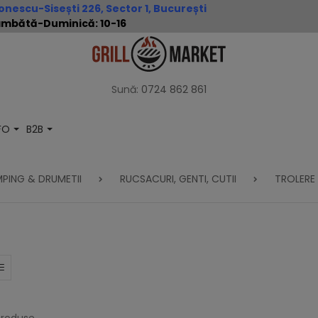
nescu-Sisești 226, Sector 1, București
 Sâmbătă-Duminică: 10-16
Sună:
0724 862 861
NFO
B2B
PING & DRUMETII
RUCSACURI, GENTI, CUTII
TROLERE