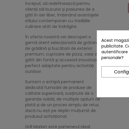
început, să redefinească pentru
clienții săi bucuria și pasiunea de a
găti în aer liber, îmbinând avantajele
stilului contemporan cu tradițiile
culinare atât de îndrăgite.
1-1 din 1
În oferta noastră vei descoperi o
Acest magazin
gamă atent selecționată de grătare
publicitate. C
de grădină și bucătarii de exterior
autentificare
premium, cuptoare de pizza, vase de
personale?
gătit din fontă și accesorii inovatoare,
perfect adaptate pentru activități
Confi
outdoor.
Suntem o echipă permanent
dedicată furnizării de produse de
calitate superioară, susținute de o
garanție solidă, de multiple opțiuni de
plată și de un proces simplu de retur,
dacă nu ești pe deplin mulțumit de
produsul achiziționat.
Grill Market este partenerul ideal