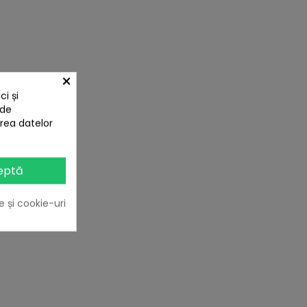
×
i și
 de
area datelor
eptă
e și cookie-uri