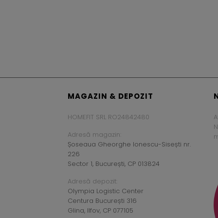
MAGAZIN & DEPOZIT
HOMEFIT SRL RO24842480
A
N
Adresă magazin:
m
Șoseaua Gheorghe Ionescu-Sisești nr.
226
Sector 1, București, CP 013824
Adresă depozit:
Olympia Logistic Center
Centura București 316
Glina, Ilfov, CP 077105