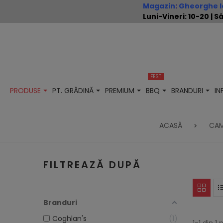
Magazin
:
Gheorghe Io
Luni-Vineri: 10-20 |
FEST
PRODUSE
PT. GRĂDINĂ
PREMIUM
BBQ
BRANDURI
I
ACASĂ
CAM
FILTREAZĂ DUPĂ
Branduri
Coghlan's
1