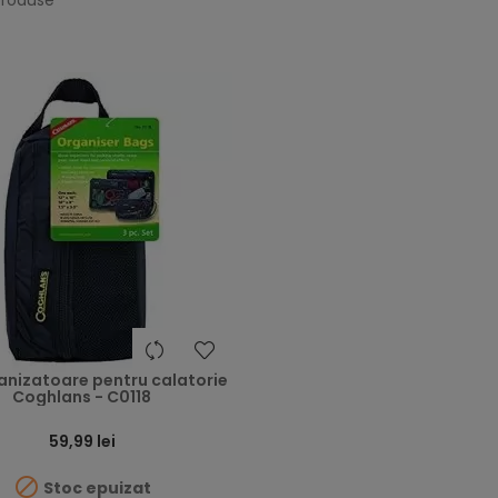
 produse
anizatoare pentru calatorie
Coghlans - C0118
59,99 lei

Stoc epuizat