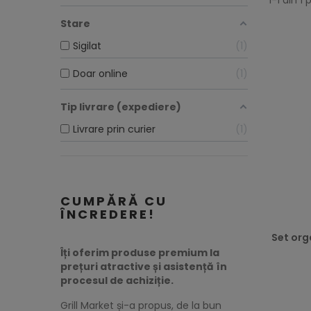
1-1 din 1
Stare
Sigilat
1
Doar online
1
Tip livrare (expediere)
Livrare prin curier
1
CUMPĂRĂ CU
ÎNCREDERE!
Set org
Îți oferim produse premium la
prețuri atractive și asistență în
Preț
procesul de achiziție.
Grill Market și-a propus, de la bun