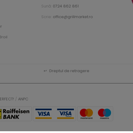
Sună:
0724 862 861
Scrie:
office@grillmarket.ro
ar
roil
↩
Dreptul de retragere
ERFECT!
/
ANPC