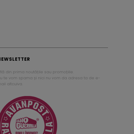
NEWSLETTER
flă din prima noutățile sau promoțiile.
u te vom spama și nici nu vom da adresa ta de e-
ail altcuiva.