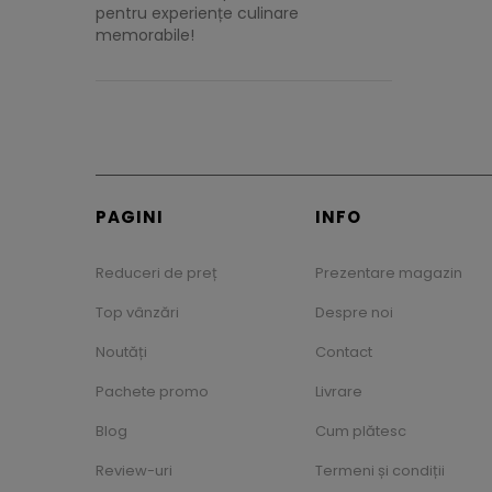
pentru experiențe culinare
memorabile!
PAGINI
INFO
Reduceri de preț
Prezentare magazin
Top vânzări
Despre noi
Noutăți
Contact
Pachete promo
Livrare
Blog
Cum plătesc
Review-uri
Termeni și condiții