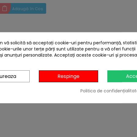
Adaugă în Coș
 produse
 vă solicită să acceptați cookie-uri pentru performanță, statistic
ookie-urile unor terțe părți sunt utilizate pentru a vă oferi funcții
 și anunțuri personalizate. Acceptați aceste cookie-uri și proces
gureaza
Respinge
Acc
Politica de confidențialitat