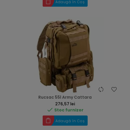
Adaugă în Coș
Rucsac 55l Army Cattara
Preț
276,57 lei

Stoc furnizor
Adaugă în Coș