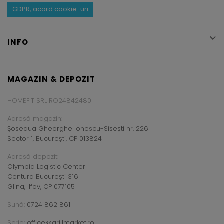
GDPR, acord cookie-uri

INFO
MAGAZIN & DEPOZIT
HOMEFIT SRL RO24842480
Adresă magazin:
Șoseaua Gheorghe Ionescu-Sisești nr. 226
Sector 1, București, CP 013824
Adresă depozit:
Olympia Logistic Center
Centura București 316
Glina, Ilfov, CP 077105
Sună:
0724 862 861
Scrie:
office@grillmarket.ro