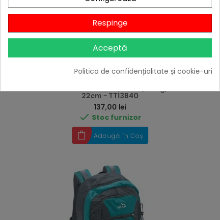
Respinge
Acceptă
Politica de confidențialitate și cookie-uri
Rucsac Cattara Runner 38l, verde, 700g, 33 x 53 x
22cm - TT13840
Preț
137,00 lei

Stoc furnizor
Adaugă în Coș