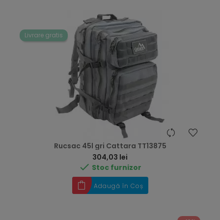
Livrare gratis
Rucsac 45l gri Cattara TT13875
Preț
304,03 lei

Stoc furnizor
Adaugă în Coș