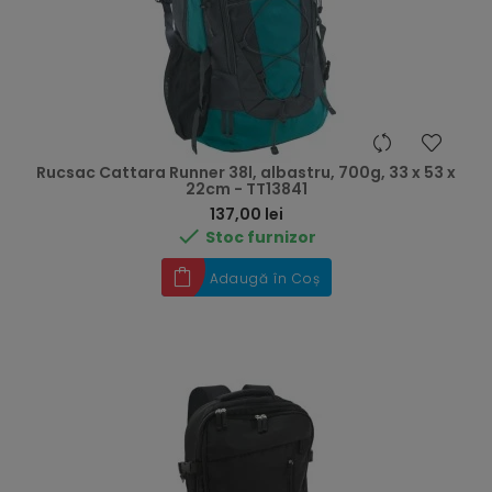
Rucsac Cattara Runner 38l, albastru, 700g, 33 x 53 x
22cm - TT13841
Preț
137,00 lei

Stoc furnizor
Adaugă în Coș