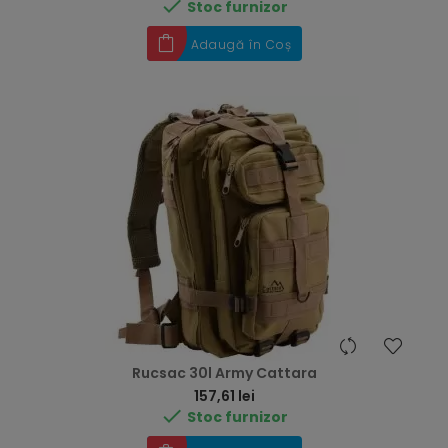

Stoc furnizor
Adaugă în Coș
Rucsac 30l Army Cattara
Preț
157,61 lei

Stoc furnizor