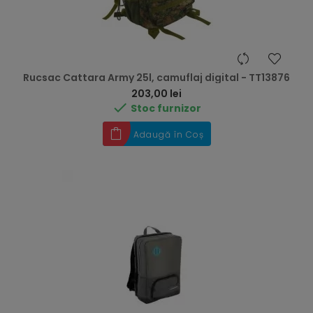
Rucsac Cattara Army 25l, camuflaj digital - TT13876
Preț
203,00 lei

Stoc furnizor
Adaugă în Coș