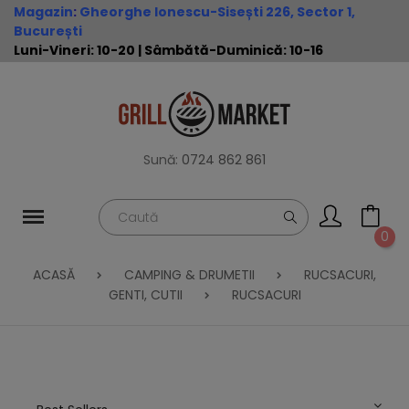
Magazin
:
Gheorghe Ionescu-Sisești 226, Sector 1,
București
Luni-Vineri: 10-20 | Sâmbătă-Duminică: 10-16
Sună:
0724 862 861
0
ACASĂ
CAMPING & DRUMETII
RUCSACURI,
GENTI, CUTII
RUCSACURI