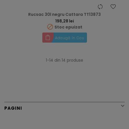
Rucsac 30l negru Cattara TT13873
Preț
198,28 lei

Stoc epuizat
Adaugă în Coș
1-14 din 14 produse

PAGINI