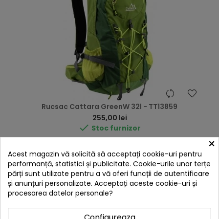
Rucsac Cattara GreenW 32l - TT13859
Preț
255,00 lei

Stoc furnizor
×
Adaugă în Coș
Acest magazin vă solicită să acceptați cookie-uri pentru
performanță, statistici și publicitate. Cookie-urile unor terțe
părți sunt utilizate pentru a vă oferi funcții de autentificare
și anunțuri personalizate. Acceptați aceste cookie-uri și
procesarea datelor personale?
E
Configureaza
F
I
L
T
R