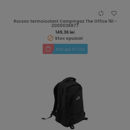
Rucsac termoizolant Campingaz The Office 16l -
2000036877
Preț
149,36 lei

Stoc epuizat
Adaugă în Coș