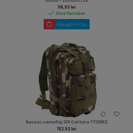
inchis - 2000011728
Preț
116,93 lei

Stoc furnizor
Adaugă în Coș
Rucsac camuflaj 30l Cattara TT13862
Preț
152,52 lei