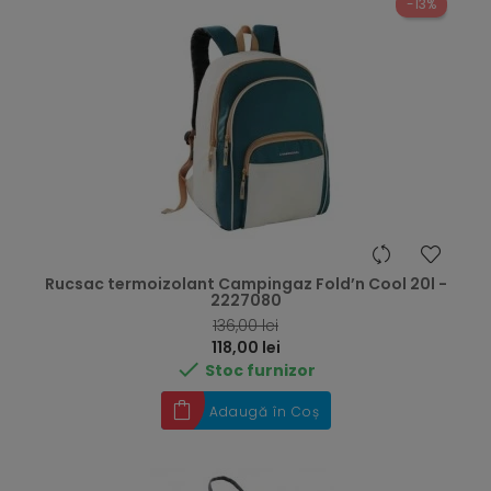
-13%
Rucsac termoizolant Campingaz Fold’n Cool 20l -
2227080
RRP
136,00 lei
Preț
118,00 lei

Stoc furnizor
Adaugă în Coș