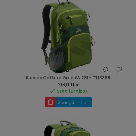
Rucsac Cattara GreenW 28l - TT13858
Preț
216,00 lei

Stoc furnizor
Adaugă în Coș