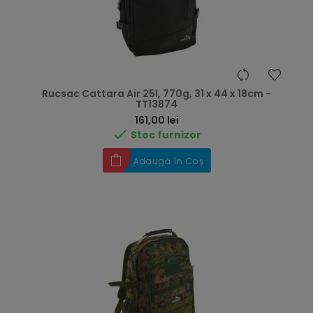
Rucsac Cattara Air 25l, 770g, 31 x 44 x 18cm -
TT13874
Preț
161,00 lei

Stoc furnizor
Adaugă în Coș