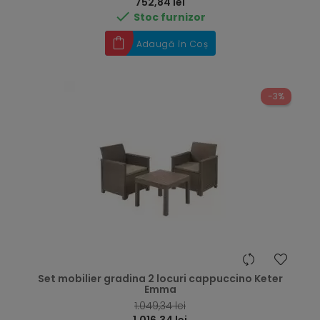
Preț
752,84 lei

Stoc furnizor
Adaugă în Coș
-3%
Set mobilier gradina 2 locuri cappuccino Keter
Emma
RRP
1.049,34 lei
Preț