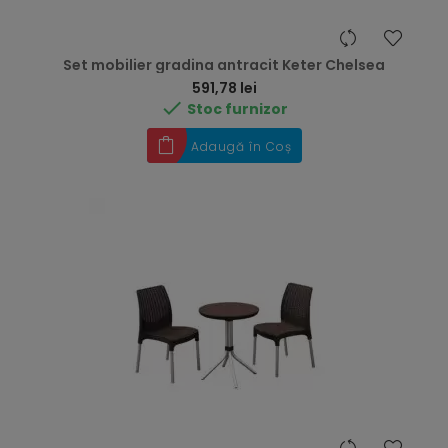
Set mobilier gradina antracit Keter Chelsea
Preț
591,78 lei

Stoc furnizor
Adaugă în Coș