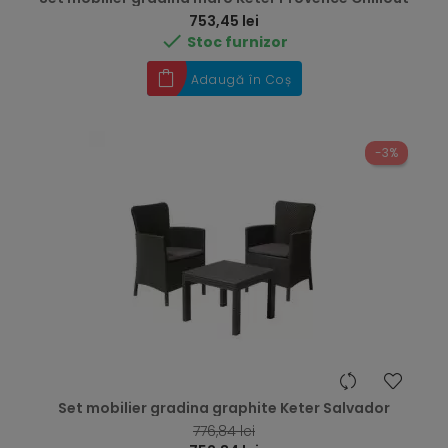
Preț
753,45 lei

Stoc furnizor
Adaugă în Coș
-3%
Set mobilier gradina graphite Keter Salvador
RRP
776,84 lei