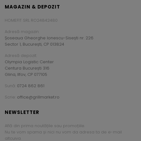
MAGAZIN & DEPOZIT
HOMEFIT SRL RO24842480
Adresă magazin:
Șoseaua Gheorghe Ionescu-Sisești nr. 226
Sector 1, București, CP 013824
Adresă depozit:
Olympia Logistic Center
Centura București 316
Glina, Ilfov, CP 077105
Sună:
0724 862 861
Scrie:
office@grillmarket.ro
NEWSLETTER
Află din prima noutățile sau promoțiile.
Nu te vom spama și nici nu vom da adresa ta de e-mail
altcuiva.