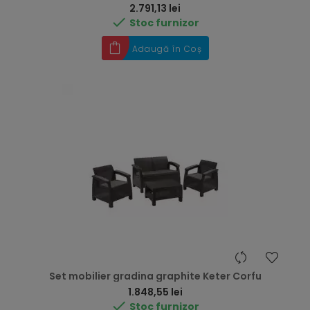
Preț
2.791,13 lei

Stoc furnizor
Adaugă în Coș
Set mobilier gradina graphite Keter Corfu
Preț
1.848,55 lei

Stoc furnizor