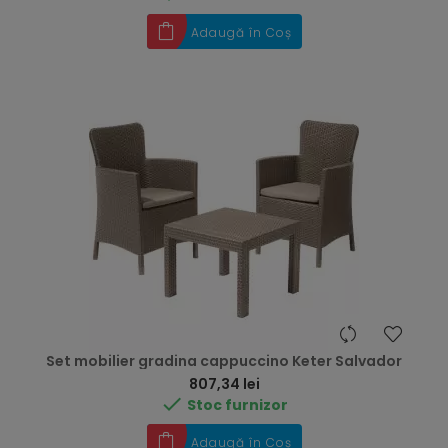
Adaugă în Coș
Set mobilier gradina cappuccino Keter Salvador
Preț
807,34 lei

Stoc furnizor
Adaugă în Coș