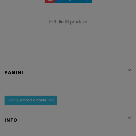
1-18 din 18 produse

PAGINI
GDPR, acord cookie-uri

INFO