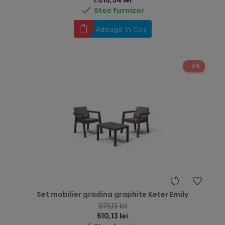
1.016,34 lei

Stoc furnizor
Adaugă în Coș
-9%
Set mobilier gradina graphite Keter Emily
RRP
673,13 lei
Preț
610,13 lei