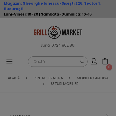
Magazin
:
Gheorghe Ionescu-Sisești 226, Sector 1,
București
Luni-Vineri: 10-20 | Sâmbătă-Duminică: 10-16
Sună:
0724 862 861
0
ACASĂ
PENTRU GRADINA
MOBILIER GRADINA
SETURI MOBILIER