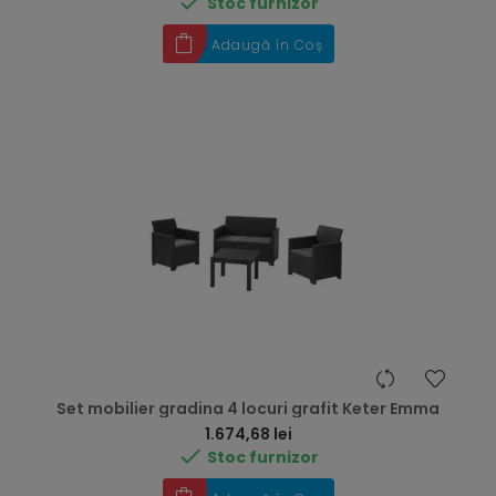

Stoc furnizor
Adaugă în Coș
Set mobilier gradina 4 locuri grafit Keter Emma
Preț
1.674,68 lei

Stoc furnizor