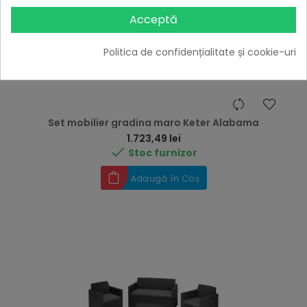
Acceptă
Politica de confidențialitate și cookie-uri
Set mobilier gradina maro Keter Alabama
Preț
1.723,49 lei

Stoc furnizor
Adaugă în Coș