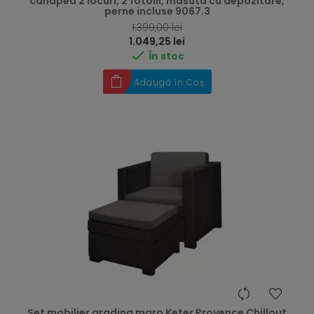
canapea 2 locuri, 2 fotolii, masuta cu depozitare,
perne incluse 9067.3
RRP
1.399,00 lei
Preț
1.049,25 lei

În stoc
Adaugă în Coș
Set mobilier gradina maro Keter Provence Chillout