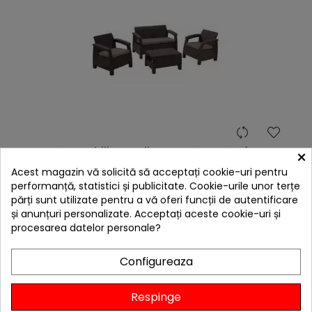
Set mobilier gradina maro Keter Corfu
×
Preț
1.848,55 lei
Acest magazin vă solicită să acceptați cookie-uri pentru

Stoc furnizor
performanță, statistici și publicitate. Cookie-urile unor terțe
părți sunt utilizate pentru a vă oferi funcții de autentificare
Adaugă în Coș
și anunțuri personalizate. Acceptați aceste cookie-uri și
procesarea datelor personale?
E
Configureaza
F
I
L
T
R
Respinge