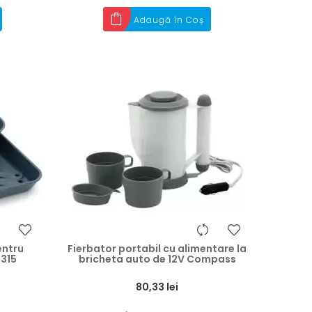
Adaugă în Coș
entru
Fierbator portabil cu alimentare la
315
bricheta auto de 12V Compass
Preț
80,33 lei