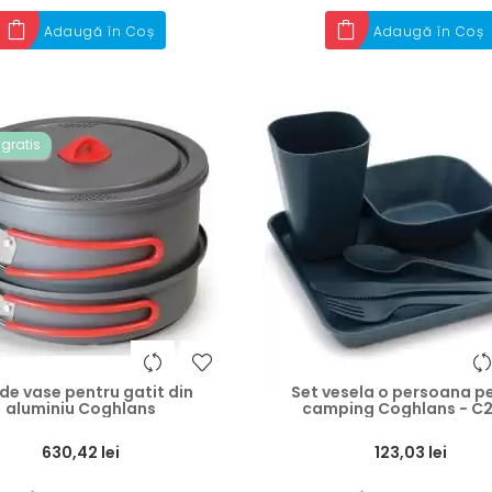
Adaugă în Coș
Adaugă în Coș
 gratis
 de vase pentru gatit din
Set vesela o persoana p
aluminiu Coghlans
camping Coghlans - C2
Preț
630,42 lei
123,03 lei