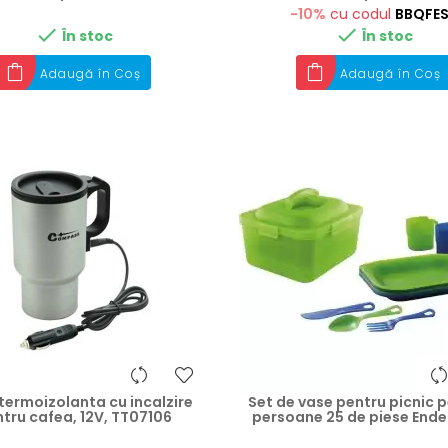
-10%
cu codul
BBQFE


În stoc
În stoc
Adaugă în Coș
Adaugă în Coș
termoizolanta cu incalzire
Set de vase pentru picnic 
tru cafea, 12V, TT07106
persoane 25 de piese Ende