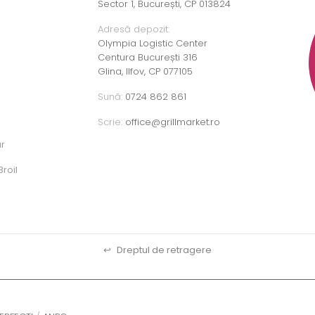
Sector 1, București, CP 013824
Adresă depozit:
Olympia Logistic Center
Centura București 316
Glina, Ilfov, CP 077105
Sună:
0724 862 861
Scrie:
office@grillmarket.ro
ar
roil
↩
Dreptul de retragere