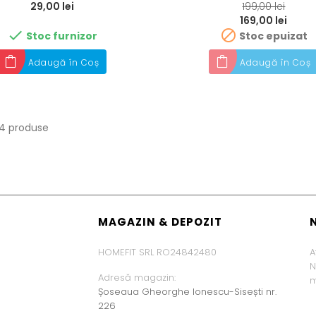
RRP
29,00 lei
199,00 lei
Preț
169,00 lei


Stoc furnizor
Stoc epuizat
Adaugă în Coș
Adaugă în Coș
 14 produse
MAGAZIN & DEPOZIT
HOMEFIT SRL RO24842480
A
N
Adresă magazin:
m
Șoseaua Gheorghe Ionescu-Sisești nr.
226