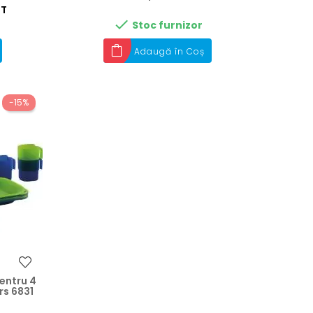
ST

Stoc furnizor
Adaugă în Coș
-15%
pentru 4
rs 6831