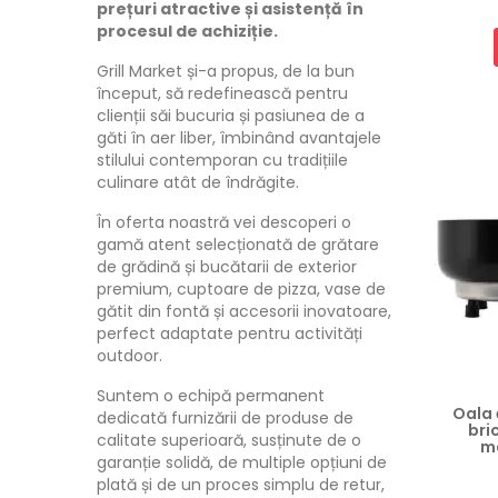
prețuri atractive și asistență în
procesul de achiziție.
Grill Market și-a propus, de la bun
început, să redefinească pentru
clienții săi bucuria și pasiunea de a
găti în aer liber, îmbinând avantajele
stilului contemporan cu tradițiile
culinare atât de îndrăgite.
În oferta noastră vei descoperi o
gamă atent selecționată de grătare
de grădină și bucătarii de exterior
premium, cuptoare de pizza, vase de
gătit din fontă și accesorii inovatoare,
perfect adaptate pentru activități
outdoor.
Suntem o echipă permanent
Oala 
dedicată furnizării de produse de
bri
calitate superioară, susținute de o
m
garanție solidă, de multiple opțiuni de
Preț
plată și de un proces simplu de retur,