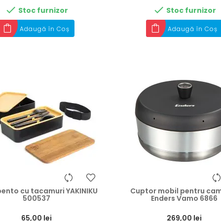


Stoc furnizor
Stoc furnizor
Adaugă în Coș
Adaugă în Coș
bento cu tacamuri YAKINIKU
Cuptor mobil pentru ca
500537
Enders Vamo 6866
Preț
65,00 lei
269,00 lei