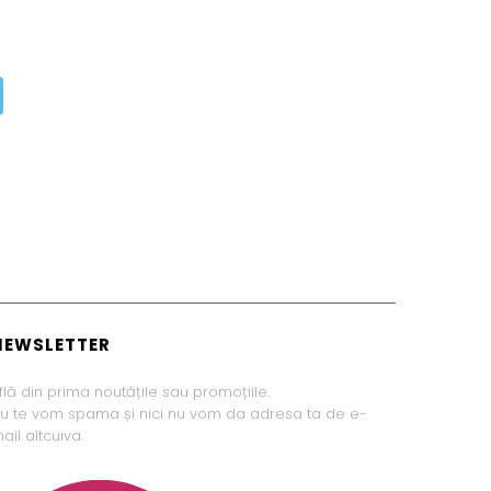
NEWSLETTER
flă din prima noutățile sau promoțiile.
u te vom spama și nici nu vom da adresa ta de e-
ail altcuiva.