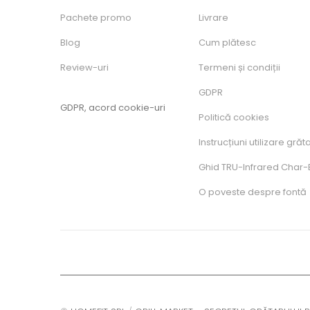
Pachete promo
Livrare
Blog
Cum plătesc
Review-uri
Termeni și condiții
GDPR
GDPR, acord cookie-uri
Politică cookies
Instrucțiuni utilizare grăt
Ghid TRU-Infrared Char-B
O poveste despre fontă