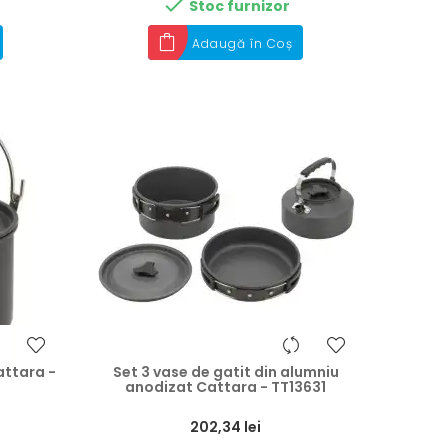

Stoc furnizor
Adaugă în Coș
attara -
Set 3 vase de gatit din alumniu
anodizat Cattara - TT13631
Preț
202,34 lei