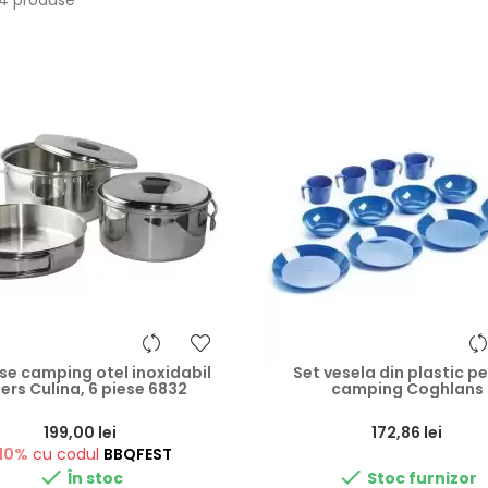
 14 produse
se camping otel inoxidabil
Set vesela din plastic p
ers Culina, 6 piese 6832
camping Coghlans
Preț
199,00 lei
172,86 lei
10%
cu codul
BBQFEST


În stoc
Stoc furnizor