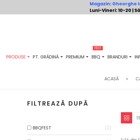
Magazin
:
Gheorghe Io
Luni-Vineri: 10-20 |
FEST
PRODUSE
PT. GRĂDINĂ
PREMIUM
BBQ
BRANDURI
I
ACASĂ
C
FILTREAZĂ DUPĂ
BBQFEST
2