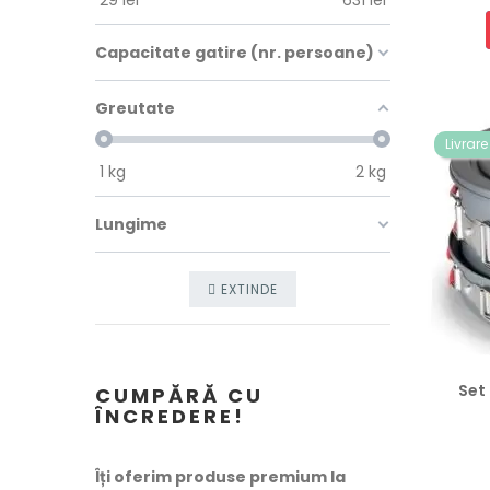
29
lei
631
lei
Capacitate gatire (nr. persoane)
Greutate
Livrare
1
kg
2
kg
Lungime
EXTINDE
Set
CUMPĂRĂ CU
ÎNCREDERE!
Preț
Îți oferim produse premium la