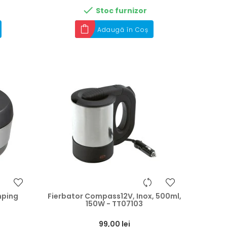

Stoc furnizor
Adaugă în Coș
mping
Fierbator Compass12V, Inox, 500ml,
150W - TT07103
Preț
99,00 lei