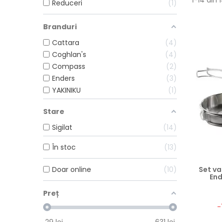
1-14 din
Reduceri
1
Branduri
Cattara
4
Coghlan's
4
Compass
2
Enders
3
YAKINIKU
1
Stare
Sigilat
14
În stoc
13
Set va
Doar online
10
End
Preț
Preț
-