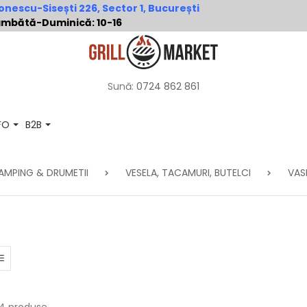
nescu-Sisești 226, Sector 1, București
 Sâmbătă-Duminică: 10-16
Sună:
0724 862 861
NFO
B2B
AMPING & DRUMETII
VESELA, TACAMURI, BUTELCI
VAS