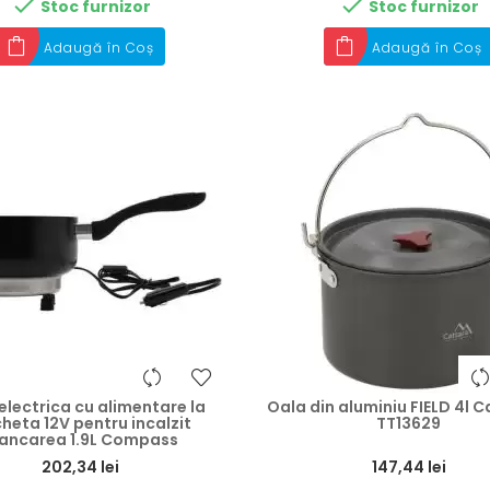


Stoc furnizor
Stoc furnizor
Adaugă în Coș
Adaugă în Coș
electrica cu alimentare la
Oala din aluminiu FIELD 4l C
cheta 12V pentru incalzit
TT13629
ancarea 1.9L Compass
Preț
202,34 lei
147,44 lei