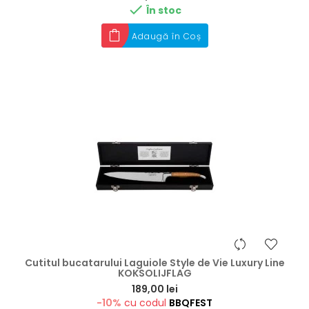

În stoc
Adaugă în Coș
Cutitul bucatarului Laguiole Style de Vie Luxury Line
KOKSOLIJFLAG
Preț
189,00 lei
-10%
cu codul
BBQFEST