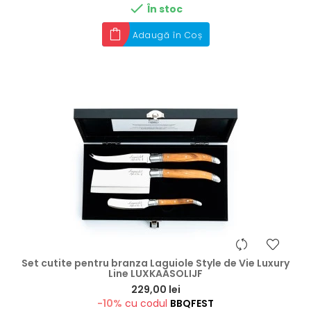

În stoc
Adaugă în Coș
Set cutite pentru branza Laguiole Style de Vie Luxury
Line LUXKAASOLIJF
Preț
229,00 lei
-10%
cu codul
BBQFEST