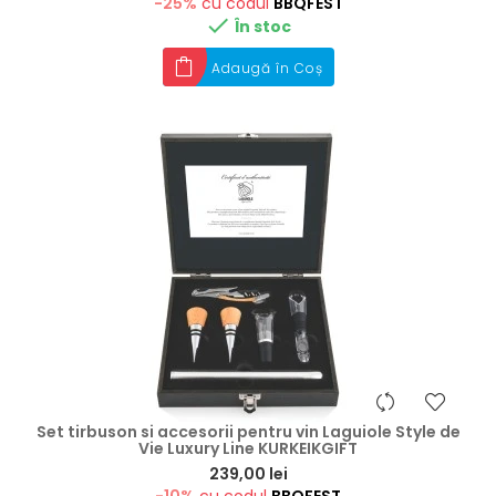
-25%
cu codul
BBQFEST

În stoc
Adaugă în Coș
Set tirbuson si accesorii pentru vin Laguiole Style de
Vie Luxury Line KURKEIKGIFT
Preț
239,00 lei