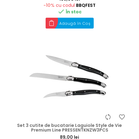
-10%
cu codul
BBQFEST

În stoc
Adaugă în Coș
Set 3 cutite de bucatarie Laguiole Style de Vie
Premium Line PRESSENTKNZW3PCS
Preț
89,00 lei