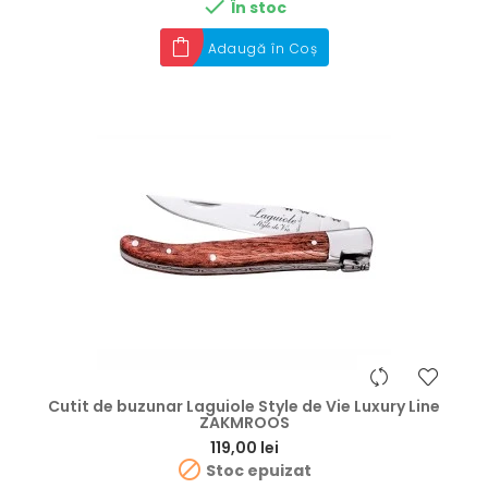

În stoc
Adaugă în Coș
Cutit de buzunar Laguiole Style de Vie Luxury Line
ZAKMROOS
Preț
119,00 lei

Stoc epuizat