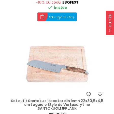
-10%
cu codul
BBQFEST

În stoc
E
Adaugă în Coș
F
I
L
T
R
Set cutit Santoku si tocator din lemn 22x30,5x4,5
cm Laguiole Style de Vie Luxury Line
SANTOKUOLIJFPLANK