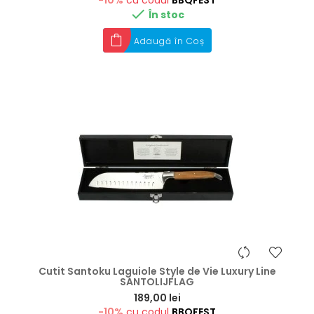
-10%
cu codul
BBQFEST

În stoc
Adaugă în Coș
Cutit Santoku Laguiole Style de Vie Luxury Line
SANTOLIJFLAG
Preț
189,00 lei
-10%
cu codul
BBQFEST