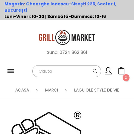
Magazin
:
Gheorghe Ionescu-Sisești 226, Sector 1,
București
Luni-Vineri: 10-20 | Sâmbătă-Duminică: 10-16
Sună:
0724 862 861
0
ACASĂ
MARCI
LAGUIOLE STYLE DE VIE