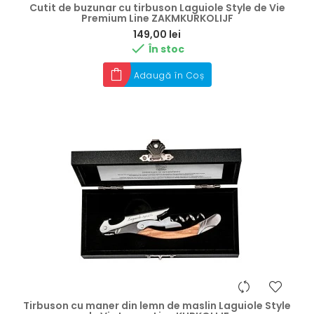
Cutit de buzunar cu tirbuson Laguiole Style de Vie
Premium Line ZAKMKURKOLIJF
Preț
149,00 lei

În stoc
Adaugă în Coș
Tirbuson cu maner din lemn de maslin Laguiole Style