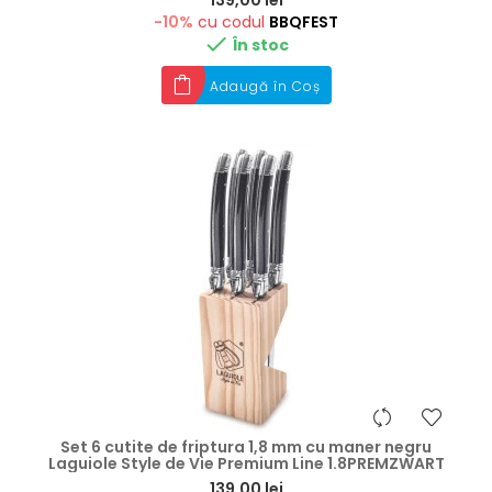
139,00 lei
-10%
cu codul
BBQFEST

În stoc
Adaugă în Coș
Set 6 cutite de friptura 1,8 mm cu maner negru
Laguiole Style de Vie Premium Line 1.8PREMZWART
Preț
139,00 lei