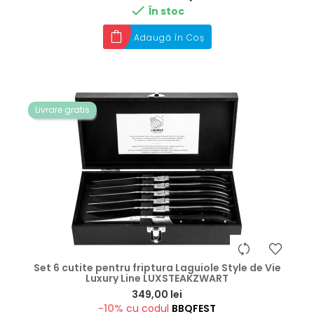

În stoc
Adaugă în Coș
Livrare gratis
Set 6 cutite pentru friptura Laguiole Style de Vie
Luxury Line LUXSTEAKZWART
Preț
349,00 lei
-10%
cu codul
BBQFEST