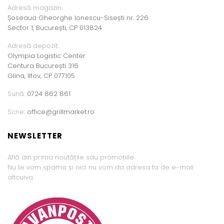
Adresă magazin:
Șoseaua Gheorghe Ionescu-Sisești nr. 226
Sector 1, București, CP 013824
Adresă depozit:
Olympia Logistic Center
Centura București 316
Glina, Ilfov, CP 077105
Sună:
0724 862 861
Scrie:
office@grillmarket.ro
NEWSLETTER
Află din prima noutățile sau promoțiile.
Nu te vom spama și nici nu vom da adresa ta de e-mail
altcuiva.