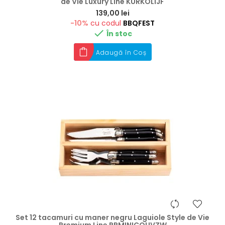
de Vie Luxury Line KURKOLIJF
Preț
139,00 lei
-10%
cu codul
BBQFEST

În stoc
Adaugă în Coș
Set 12 tacamuri cu maner negru Laguiole Style de Vie