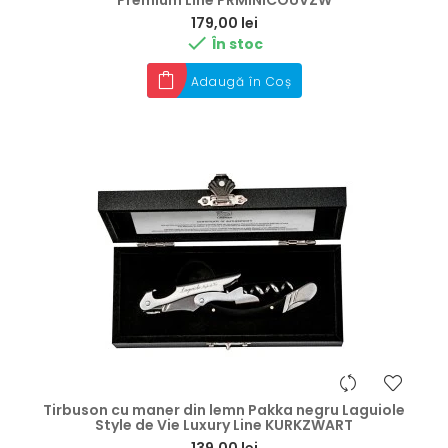
Premium Line PRMINICOUVZW
Preț
179,00 lei

În stoc
Adaugă în Coș
Tirbuson cu maner din lemn Pakka negru Laguiole
Style de Vie Luxury Line KURKZWART
Preț