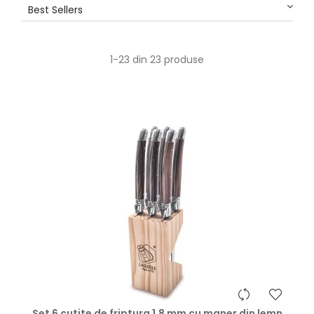
care merită să depui efort.
Best Sellers
Consultă broșura Laguiole Style de Vie 2025-2026 EN:
https://grillm.ro/lsv2526
1-23 din 23 produse
Set 6 cutite de friptura 1,8 mm cu maner din lemn