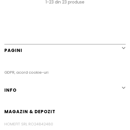
1-23 din 23 produse

PAGINI
GDPR, acord cookie-uri

INFO
MAGAZIN & DEPOZIT
HOMEFIT SRL RO24842480