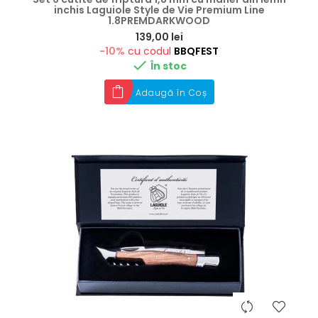
inchis Laguiole Style de Vie Premium Line
1.8PREMDARKWOOD
Preț
139,00 lei
-10%
cu codul
BBQFEST

În stoc
Adaugă în Coș