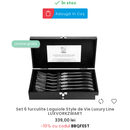

În stoc
Adaugă în Coș
Livrare gratis
Set 6 furculite Laguiole Style de Vie Luxury Line
LUXVORKZWART
Preț
339,00 lei
-10%
cu codul
BBQFEST