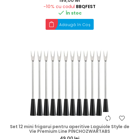
Preț
199,00 lei
-10%
cu codul
BBQFEST

În stoc
Adaugă în Coș
Set 12 mini frigarui pentru aperitive Laguiole Style de
Vie Premium Line PINCHOZWARTABS
Preț
49,00 lei