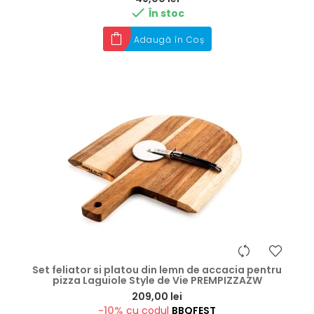

În stoc
Adaugă în Coș
Set feliator si platou din lemn de accacia pentru
pizza Laguiole Style de Vie PREMPIZZAZW
Preț
209,00 lei
-10%
cu codul
BBQFEST