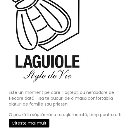
Este un moment pe care îl aștepți cu nerăbdare de
fiecare dată – să te bucuri de o masă confortabilă
alături de familie sau prieteni.
O pauză în săptămâna ta aglomerată, timp pentru a fi
împreună, apreciind mâncarea bună la o masă frumos
Citeste mai mult
aranjată. Acestea sunt momentele speciale pentru