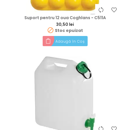
Suport pentru 12 oua Coghlans - C511A
Preț
30,50 lei

Stoc epuizat
Adaugă în Coș