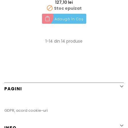
Preț
127,10 lei

Stoc epuizat
Adaugă în Coș
1-14 din 14 produse

PAGINI
GDPR, acord cookie-uri

INFO