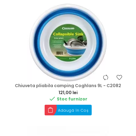
Chiuveta pliabila camping Coghlans 9L - C2082
Preț
121,00 lei

Stoc furnizor
Adaugă în Coș