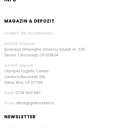
MAGAZIN & DEPOZIT
HOMEFIT SRL RO24842480
Adresă magazin:
Șoseaua Gheorghe Ionescu-Sisești nr. 226
Sector 1, București, CP 013824
Adresă depozit:
Olympia Logistic Center
Centura București 316
Glina, Ilfov, CP 077105
Sună:
0724 862 861
Scrie:
office@grillmarket.ro
NEWSLETTER