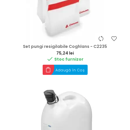
Set pungi resigilabile Coghlans - C2235
Preț
75,24 lei

Stoc furnizor
Adaugă în Coș