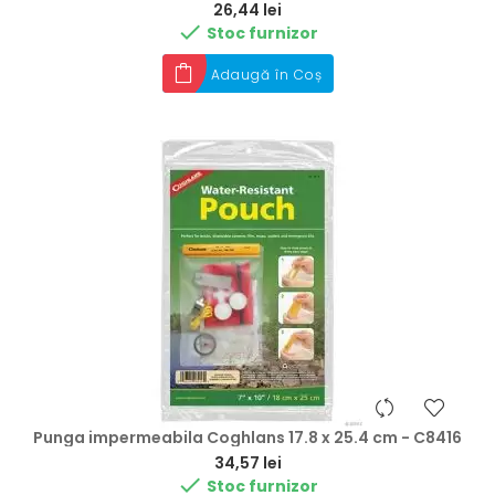
Preț
26,44 lei

Stoc furnizor
Adaugă în Coș
Punga impermeabila Coghlans 17.8 x 25.4 cm - C8416
Preț
34,57 lei

Stoc furnizor