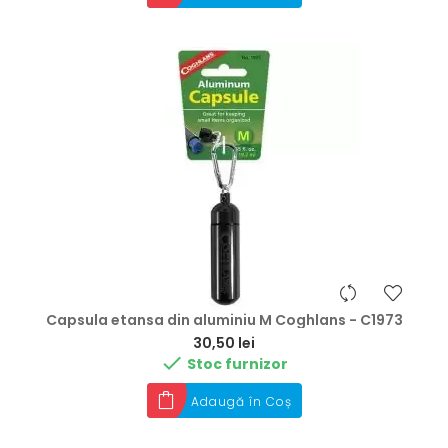
Capsula etansa din aluminiu M Coghlans - C1973
Preț
30,50 lei

Stoc furnizor
Adaugă în Coș