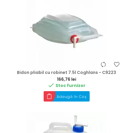
Bidon pliabil cu robinet 7.5l Coghlans - C9223
Preț
166,76 lei

Stoc furnizor
Adaugă în Coș