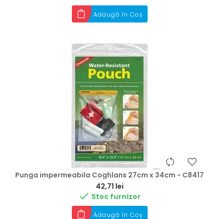
Adaugă în Coș
Punga impermeabila Coghlans 27cm x 34cm - C8417
Preț
42,71 lei

Stoc furnizor
Adaugă în Coș