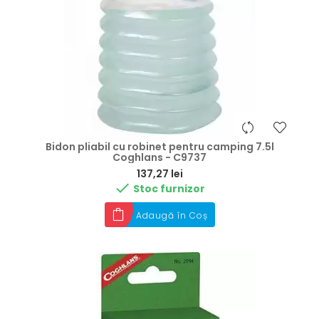
Bidon pliabil cu robinet pentru camping 7.5l
Coghlans - C9737
Preț
137,27 lei

Stoc furnizor
Adaugă în Coș