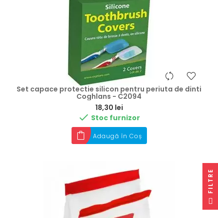
Set capace protectie silicon pentru periuta de dinti
Coghlans - C2094
Preț
18,30 lei

Stoc furnizor
Adaugă în Coș
E
F
I
L
T
R