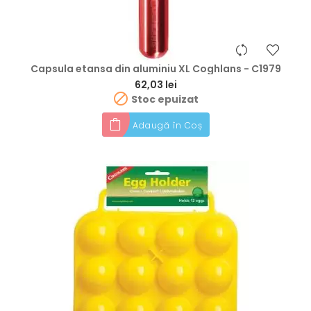
Capsula etansa din aluminiu XL Coghlans - C1979
Preț
62,03 lei

Stoc epuizat
Adaugă în Coș