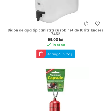
Bidon de apa tip canistra cu robinet de 10 litri Enders
7452
Preț
99,00 lei

În stoc
Adaugă în Coș