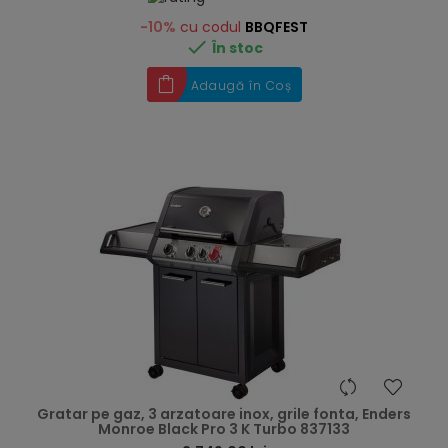
-10%
cu codul
BBQFEST

În stoc
Adaugă în Coș
hea
Gratar pe gaz, 3 arzatoare inox, grile fonta, Enders
Monroe Black Pro 3 K Turbo 837133