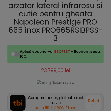
arzator lateral infrarosu si
cutie pentru gheata
Napoleon Prestige PRO
665 inox PRO665RSIBPSS-
3
Aplică voucher-ul
BBQFEST
– Economisești
10%
23.799,00 lei
Niciun review
Cumpara acum, plateste mai
Detalii
tarziu
aici
de la
691.62 RON
/ Luna