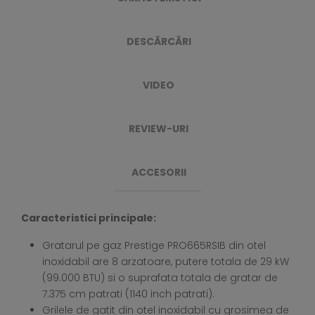
DESCĂRCĂRI
VIDEO
REVIEW-URI
ACCESORII
Caracteristici principale:
Gratarul pe gaz Prestige PRO665RSIB din otel
inoxidabil are 8 arzatoare, putere totala de 29 kW
(99.000 BTU) si o suprafata totala de gratar de
7.375 cm patrati (1140 inch patrati).
Grilele de gatit din otel inoxidabil cu grosimea de