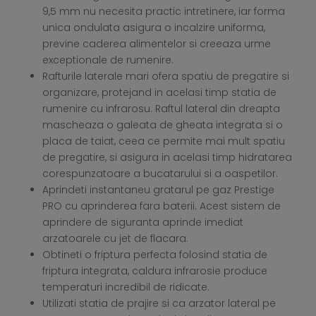
9,5 mm nu necesita practic intretinere, iar forma
unica ondulata asigura o incalzire uniforma,
previne caderea alimentelor si creeaza urme
exceptionale de rumenire.
Rafturile laterale mari ofera spatiu de pregatire si
organizare, protejand in acelasi timp statia de
rumenire cu infrarosu. Raftul lateral din dreapta
mascheaza o galeata de gheata integrata si o
placa de taiat, ceea ce permite mai mult spatiu
de pregatire, si asigura in acelasi timp hidratarea
corespunzatoare a bucatarului si a oaspetilor.
Aprindeti instantaneu gratarul pe gaz Prestige
PRO cu aprinderea fara baterii. Acest sistem de
aprindere de siguranta aprinde imediat
arzatoarele cu jet de flacara.
Obtineti o friptura perfecta folosind statia de
friptura integrata, caldura infrarosie produce
temperaturi incredibil de ridicate.
Utilizati statia de prajire si ca arzator lateral pe