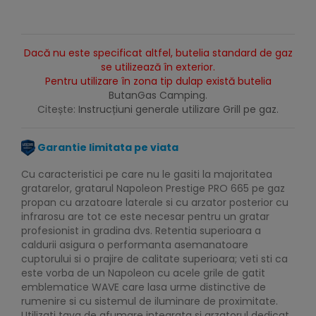
Dacă nu este specificat altfel, butelia standard de gaz
se utilizează în exterior.
Pentru utilizare în zona tip dulap există butelia
ButanGas Camping
.
Citește:
Instrucțiuni generale utilizare Grill pe gaz.
Garantie limitata pe viata
Cu caracteristici pe care nu le gasiti la majoritatea
gratarelor, gratarul Napoleon Prestige PRO 665 pe gaz
propan cu arzatoare laterale si cu arzator posterior cu
infrarosu are tot ce este necesar pentru un gratar
profesionist in gradina dvs. Retentia superioara a
caldurii asigura o performanta asemanatoare
cuptorului si o prajire de calitate superioara; veti sti ca
este vorba de un Napoleon cu acele grile de gatit
emblematice WAVE care lasa urme distinctive de
rumenire si cu sistemul de iluminare de proximitate.
Utilizati tava de afumare integrata si arzatorul dedicat