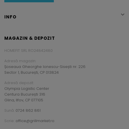

INFO
MAGAZIN & DEPOZIT
HOMEFIT SRL RO24842480
Adresă magazin:
Șoseaua Gheorghe Ionescu-Sisești nr. 226
Sector 1, București, CP 013824
Adresă depozit:
Olympia Logistic Center
Centura București 316
Glina, Ilfov, CP 077105
Sună:
0724 862 861
Scrie:
office@grillmarket.ro