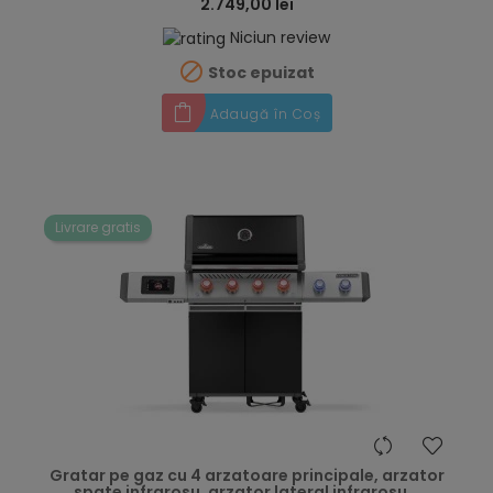
2.749,00 lei
Niciun review

Stoc epuizat
Adaugă în Coș
Livrare gratis
hea
Gratar pe gaz cu 4 arzatoare principale, arzator
spate infrarosu, arzator lateral infrarosu...