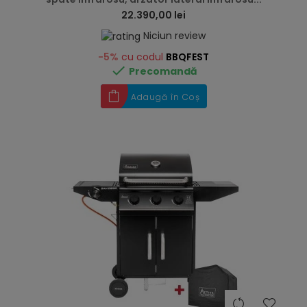
22.390,00 lei
Niciun review
-5%
cu codul
BBQFEST

Precomandă
Adaugă în Coș
hea