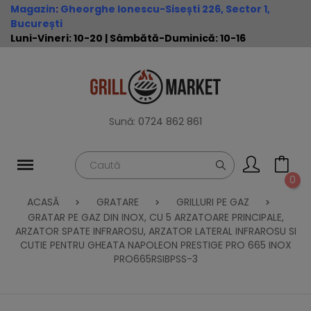
Magazin
:
Gheorghe Ionescu-Sisești 226, Sector 1,
București
Luni-Vineri: 10-20 | Sâmbătă-Duminică: 10-16
Sună:
0724 862 861
0
ACASĂ
GRATARE
GRILLURI PE GAZ
GRATAR PE GAZ DIN INOX, CU 5 ARZATOARE PRINCIPALE,
ARZATOR SPATE INFRAROSU, ARZATOR LATERAL INFRAROSU SI
CUTIE PENTRU GHEATA NAPOLEON PRESTIGE PRO 665 INOX
PRO665RSIBPSS-3