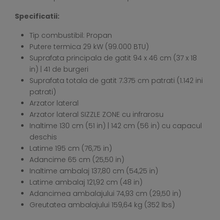
Specificatii:
Tip combustibil: Propan
Putere termica 29 kW (99.000 BTU)
Suprafata principala de gatit 94 x 46 cm (37 x 18
in) | 41 de burgeri
Suprafata totala de gatit 7.375 cm patrati (1.142 ini
patrati)
Arzator lateral
Arzator lateral SIZZLE ZONE cu infrarosu
Inaltime 130 cm (51 in) | 142 cm (56 in) cu capacul
deschis
Latime 195 cm (76,75 in)
Adancime 65 cm (25,50 in)
Inaltime ambalaj 137,80 cm (54,25 in)
Latime ambalaj 121,92 cm (48 in)
Adancimea ambalajului 74,93 cm (29,50 in)
Greutatea ambalajului 159,64 kg (352 lbs)