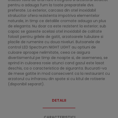
pentru a adauga fum la toate preparatele dvs.
preferate. La exterior, carcasa din otel inoxidabil
stralucitor ofera rezistenta impotriva elementelor
naturale, in timp ce detaliile cromate adauga un plus
de eleganta. Nu doar ca este rezistent la exterior; sub
capac se gaseste acelasi otel inoxidabil de calitate
folosit pentru grilele de gatit, arzatoarele tubulare si
placile de rumenire cu doua niveluri. Butoanele de
control LED Spectrum NIGHT LIGHT au optiuni de
culoare aproape nelimitate, ceea ce asigura
divertismentul pe timp de noapte si, de asemenea, se
aprind in culoarea rosie atunci cand gazul este lasat
deschis, ca o caracteristica de siguranta. Bucurati-va
de mese gatite in mod consecvent ca la restaurant cu
arzatorul cu infrarosu din spate si cu kitul de rotiserie
(disponibil separat).
DETALII
CARACTERISTICI