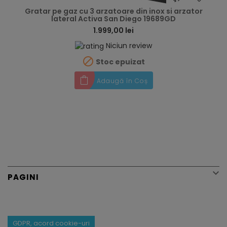
Gratar pe gaz cu 3 arzatoare din inox si arzator
lateral Activa San Diego 19689GD
1.999,00 lei
Niciun review

Stoc epuizat
Adaugă în Coș

PAGINI
GDPR, acord cookie-uri