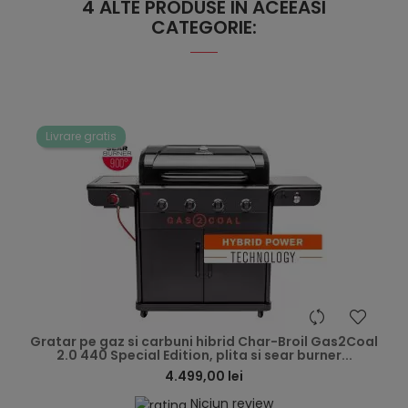
4 ALTE PRODUSE IN ACEEASI
CATEGORIE:
Livrare gratis
hea
Gratar pe gaz si carbuni hibrid Char-Broil Gas2Coal
2.0 440 Special Edition, plita si sear burner...
4.499,00 lei
Niciun review