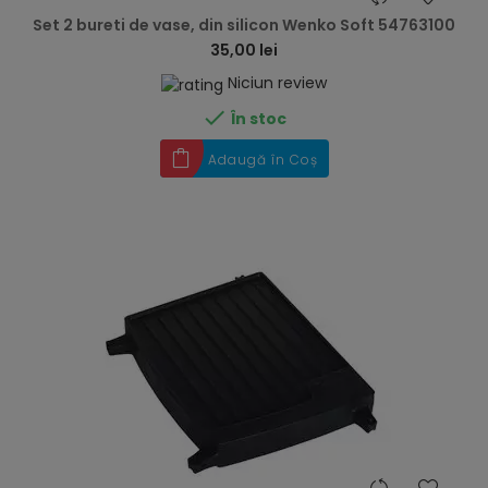
Set 2 bureti de vase, din silicon Wenko Soft 54763100
35,00 lei
Niciun review

În stoc
Adaugă în Coș