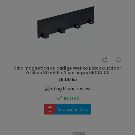
hea
Sina magnetica cu carlige Wenko Black Outdoor
Kitchen 30 x 6,5 x 2 cm negru 55014100
75,00 lei
Niciun review

În stoc
Adaugă în Coș