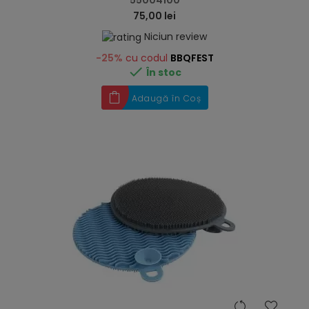
55004100
75,00 lei
Niciun review
-25%
cu codul
BBQFEST

În stoc
Adaugă în Coș
hea