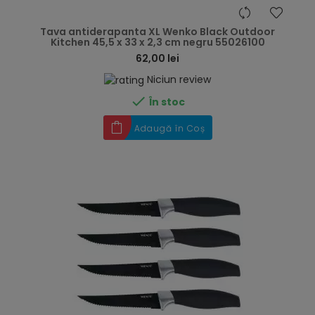
hea
Tava antiderapanta XL Wenko Black Outdoor
Kitchen 45,5 x 33 x 2,3 cm negru 55026100
62,00 lei
Niciun review

În stoc
Adaugă în Coș