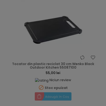
hea
Tocator din plastic reciclat 30 cm Wenko Black
Outdoor Kitchen 55087100
55,00 lei
Niciun review

Stoc epuizat
Adaugă în Coș