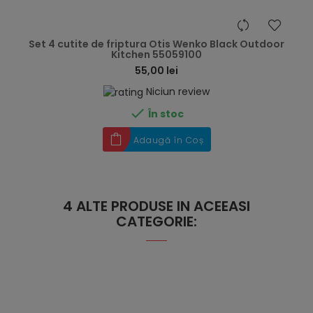
hea
Set 4 cutite de friptura Otis Wenko Black Outdoor
Kitchen 55059100
55,00 lei
Niciun review

În stoc
Adaugă în Coș
4 ALTE PRODUSE IN ACEEASI
CATEGORIE: