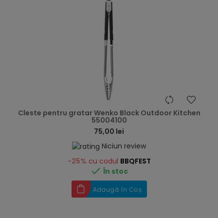
hea
Cleste pentru gratar Wenko Black Outdoor Kitchen
55004100
75,00 lei
Niciun review
-25%
cu codul
BBQFEST

În stoc
Adaugă în Coș