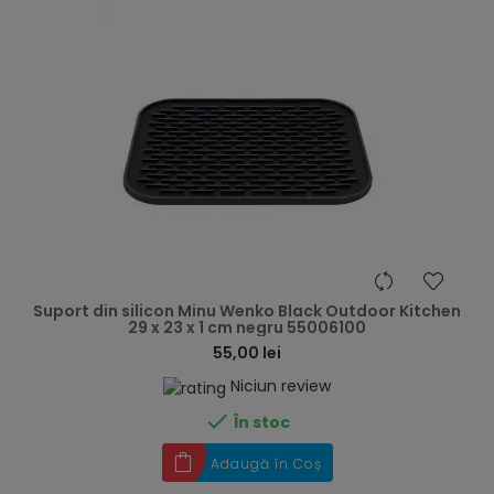
hea
Suport din silicon Minu Wenko Black Outdoor Kitchen
29 x 23 x 1 cm negru 55006100
55,00 lei
Niciun review

În stoc
Adaugă în Coș