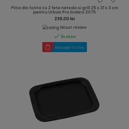
hea
Plita din fonta cu 2 fete neteda si grill 25 x 31 x 3 cm
pentru Urban Pro Enders 2075
239,00 lei
Niciun review

În stoc
Adaugă în Coș