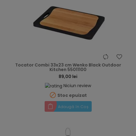
hea
Tocator Combi 33x23 cm Wenko Black Outdoor
Kitchen 55011100
89,00 lei
Niciun review

Stoc epuizat
Adaugă în Coș