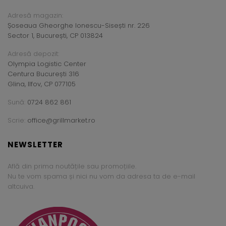
Adresă magazin:
Șoseaua Gheorghe Ionescu-Sisești nr. 226
Sector 1, București, CP 013824
Adresă depozit:
Olympia Logistic Center
Centura București 316
Glina, Ilfov, CP 077105
Sună:
0724 862 861
Scrie:
office@grillmarket.ro
NEWSLETTER
Află din prima noutățile sau promoțiile.
Nu te vom spama și nici nu vom da adresa ta de e-mail
altcuiva.