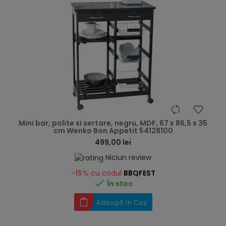
hea
Mini bar, polite si sertare, negru, MDF, 67 x 86,5 x 35
cm Wenko Bon Appetit 54128100
499,00 lei
Niciun review
-15%
cu codul
BBQFEST

În stoc
Adaugă în Coș