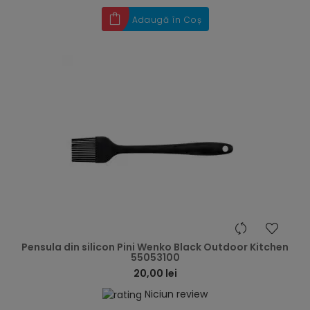
Adaugă în Coș
hea
Pensula din silicon Pini Wenko Black Outdoor Kitchen
55053100
20,00 lei
Niciun review