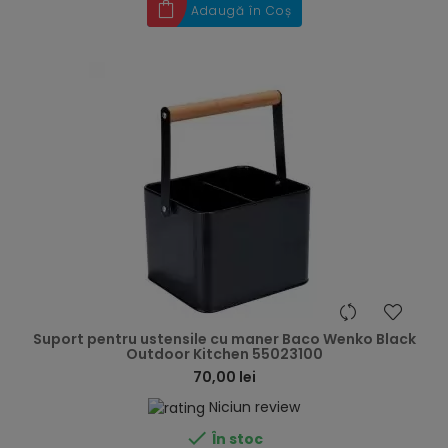
Adaugă în Coș
hea
Suport pentru ustensile cu maner Baco Wenko Black
Outdoor Kitchen 55023100
70,00 lei
Niciun review

În stoc