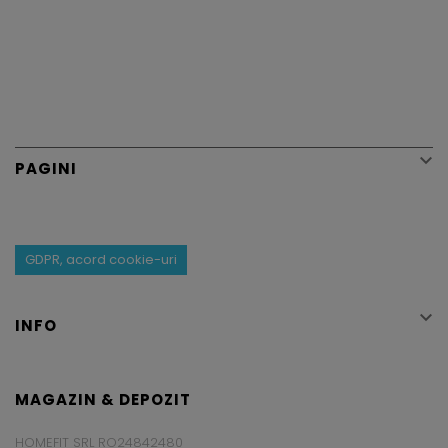

PAGINI
GDPR, acord cookie-uri

INFO
MAGAZIN & DEPOZIT
HOMEFIT SRL RO24842480