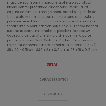
masa de zgarieturi si murdarie si ofera o suprafata
ideala pentru pregatirea alimentelor. Pentru a va
asigura ca nimic nu merge prost, puteti plia placile de
taiat plate in forma de palnie exercitand doar putina
presiune. Acest lucru va ajuta sa transferati mancarea
tocata intr-o oala, castron sau tigaie. Culoarea neagra
sustine aspectul minimalist al placilor si le face un
accesoriu de bucatarie simplu si modern si o parte
practica a seriei Black Outdoor Kitchen. Tocatoarele
Felix sunt disponibila in trei dimensiuni diferite (L x l x Î):
38 x 29 x 0,15 cm, 33,5 x 24 x 0,15 cm si 28 x 18 x 0,15 cm.
DETALII
CARACTERISTICI
REVIEW-URI