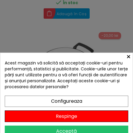

În stoc
Adaugă în Coș
-20,00 lei
×
Acest magazin vă solicită să acceptați cookie-uri pentru
performanță, statistici și publicitate. Cookie-urile unor terțe
părți sunt utilizate pentru a vă oferi funcții de autentificare
și anunțuri personalizate. Acceptați aceste cookie-uri și
procesarea datelor personale?
Configureaza
hea
Suport fonta cu piatra pizza pentru sistemul culinar
Respinge
modular Enders 7790
239,00 lei
219,00 lei
Acceptă