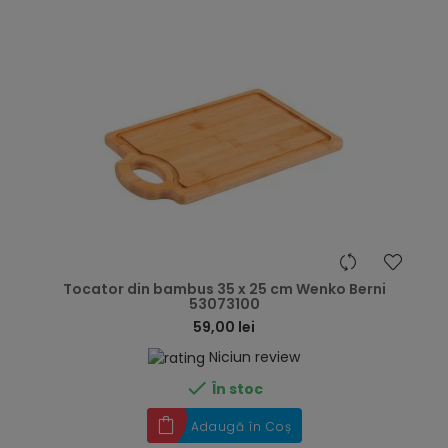
hea
Tocator din bambus 35 x 25 cm Wenko Berni
53073100
59,00 lei
Niciun review

În stoc
Adaugă în Coș