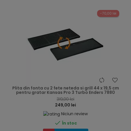
-70,00 lei
hea
Plita din fonta cu 2 fete neteda si grill 44 x 19,5 cm
pentru gratar Kansas Pro 3 Turbo Enders 7880
319,00 lei
249,00 lei
Niciun review

În stoc