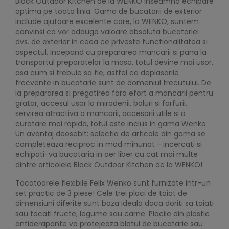
Black Outdoor Kitchen de la WENKO inseamna echipare
optima pe toata linia. Gama de bucatarii de exterior
include ajutoare excelente care, la WENKO, suntem
convinsi ca vor adauga valoare absoluta bucatariei
dvs. de exterior in ceea ce priveste functionalitatea si
aspectul. Incepand cu prepararea mancarii si pana la
transportul preparatelor la masa, totul devine mai usor,
asa cum si trebuie sa fie, astfel ca deplasarile
frecvente in bucatarie sunt de domeniul trecutului. De
la prepararea si pregatirea fara efort a mancarii pentru
gratar, accesul usor la mirodenii, boluri si farfurii,
servirea atractiva a mancarii, accesorii utile si o
curatare mai rapida, totul este inclus in gama Wenko.
Un avantaj deosebit: selectia de articole din gama se
completeaza reciproc in mod minunat - incercati si
echipati-va bucataria in aer liber cu cat mai multe
dintre articolele Black Outdoor Kitchen de la WENKO!
Tocatoarele flexibile Felix Wenko sunt furnizate intr-un
set practic de 3 piese! Cele trei placi de taiat de
dimensiuni diferite sunt baza ideala daca doriti sa taiati
sau tocati fructe, legume sau carne. Placile din plastic
antiderapante va protejeaza blatul de bucatarie sau