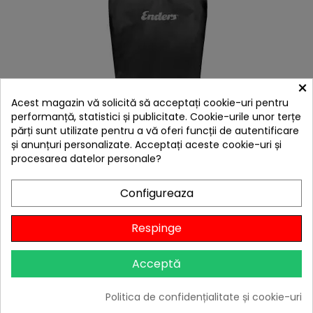
×
Acest magazin vă solicită să acceptați cookie-uri pentru
performanță, statistici și publicitate. Cookie-urile unor terțe
hea
părți sunt utilizate pentru a vă oferi funcții de autentificare
Husa 67 x 49 x 92 cm Enders 5699 pentru gratar
și anunțuri personalizate. Acceptați aceste cookie-uri și
Urban pe carucior
procesarea datelor personale?
149,00 lei
Niciun review
Configureaza

În stoc
Respinge
Adaugă în Coș
Acceptă
Politica de confidențialitate și cookie-uri