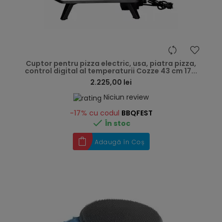
hea
Cuptor pentru pizza electric, usa, piatra pizza,
control digital al temperaturii Cozze 43 cm 17...
2.225,00 lei
Niciun review
-17%
cu codul
BBQFEST

În stoc
Adaugă în Coș