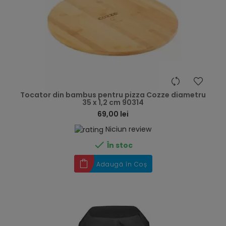
hea
Tocator din bambus pentru pizza Cozze diametru
35 x 1,2 cm 90314
69,00 lei
Niciun review

În stoc
Adaugă în Coș