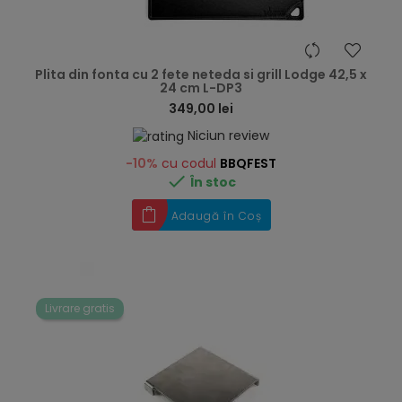
hea
Plita din fonta cu 2 fete neteda si grill Lodge 42,5 x
24 cm L-DP3
349,00 lei
Niciun review
-10%
cu codul
BBQFEST

În stoc
Adaugă în Coș
Livrare gratis