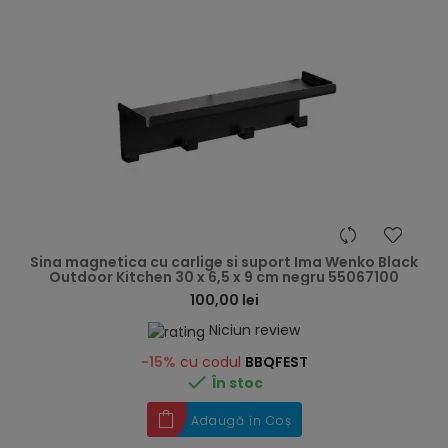
hea
Sina magnetica cu carlige si suport Ima Wenko Black
Outdoor Kitchen 30 x 6,5 x 9 cm negru 55067100
100,00 lei
Niciun review
-15%
cu codul
BBQFEST

În stoc
Adaugă în Coș