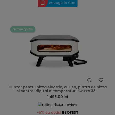
Adaugă în Coș
Livrare gratis
hea
Cuptor pentru pizza electric, cu usa, piatra de pizza
si control digital al temperaturii Cozze 33...
1.495,00 lei
Niciun review
-5%
cu codul
BBQFEST