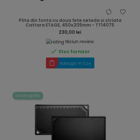
hea
Plita din fonta cu doua fete neteda si striata
Cattara ETAGE, 450x205mm - TT14075
230,00 lei
Niciun review

Stoc furnizor
Adaugă în Coș
Livrare gratis