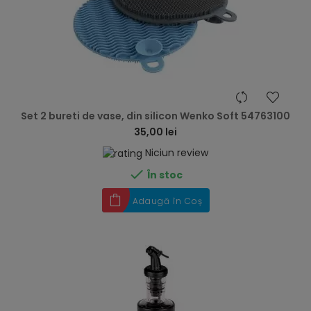
hea
Set 2 bureti de vase, din silicon Wenko Soft 54763100
35,00 lei
Niciun review

În stoc
Adaugă în Coș