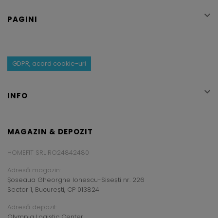

PAGINI
GDPR, acord cookie-uri

INFO
MAGAZIN & DEPOZIT
HOMEFIT SRL RO24842480
Adresă magazin:
Șoseaua Gheorghe Ionescu-Sisești nr. 226
Sector 1, București, CP 013824
Adresă depozit:
Olympia Logistic Center