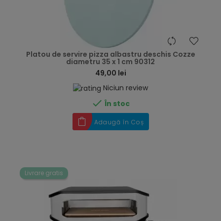
hea
Platou de servire pizza albastru deschis Cozze
diametru 35 x 1 cm 90312
49,00 lei
Niciun review

În stoc
Adaugă în Coș
Livrare gratis