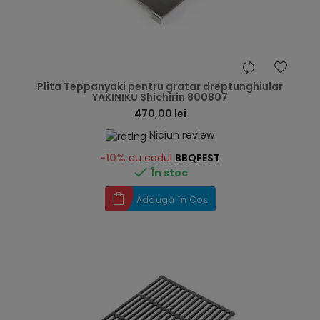
hea
Plita Teppanyaki pentru gratar dreptunghiular
YAKINIKU Shichirin 800807
470,00 lei
Niciun review
-10%
cu codul
BBQFEST

În stoc
Adaugă în Coș