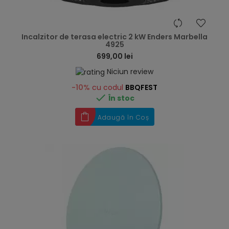
hea
Incalzitor de terasa electric 2 kW Enders Marbella
4925
699,00 lei
Niciun review
-10%
cu codul
BBQFEST

În stoc
Adaugă în Coș