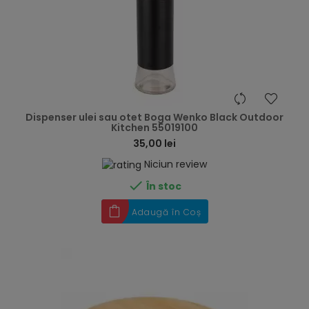
hea
Dispenser ulei sau otet Boga Wenko Black Outdoor
Kitchen 55019100
35,00 lei
Niciun review

În stoc
Adaugă în Coș