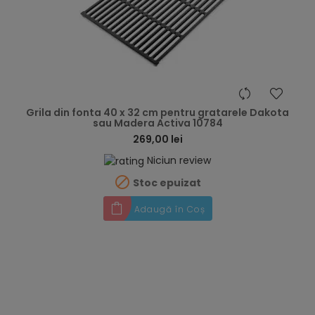
hea
Grila din fonta 40 x 32 cm pentru gratarele Dakota
sau Madera Activa 10784
269,00 lei
Niciun review

Stoc epuizat
Adaugă în Coș