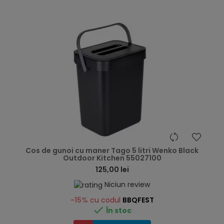
hea
Cos de gunoi cu maner Tago 5 litri Wenko Black
Outdoor Kitchen 55027100
125,00 lei
Niciun review
-15%
cu codul
BBQFEST

În stoc