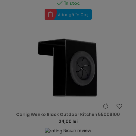

În stoc
Adaugă în Coș
hea
Carlig Wenko Black Outdoor Kitchen 55008100
24,00 lei
Niciun review