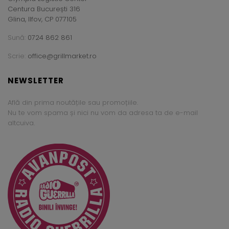
Centura București 316
Glina, Ilfov, CP 077105
Sună:
0724 862 861
Scrie:
office@grillmarket.ro
NEWSLETTER
Află din prima noutățile sau promoțiile.
Nu te vom spama și nici nu vom da adresa ta de e-mail
altcuiva.