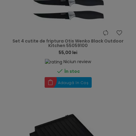
hea
Set 4 cutite de friptura Otis Wenko Black Outdoor
Kitchen 55059100
55,00 lei
Niciun review

În stoc
Adaugă în Coș