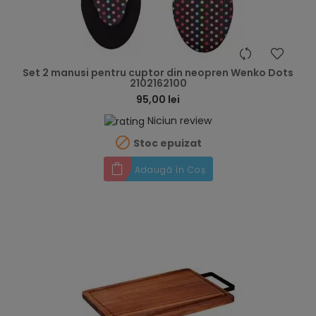
hea
Set 2 manusi pentru cuptor din neopren Wenko Dots
2102162100
95,00 lei
Niciun review

Stoc epuizat
Adaugă în Coș