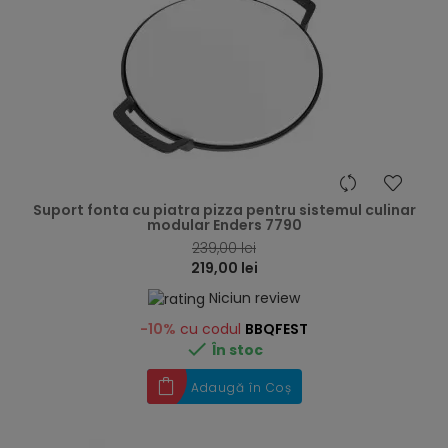
hea
Suport fonta cu piatra pizza pentru sistemul culinar
modular Enders 7790
239,00 lei
219,00 lei
Niciun review
-10%
cu codul
BBQFEST

În stoc
Adaugă în Coș