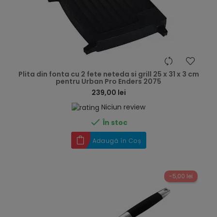
hea
Plita din fonta cu 2 fete neteda si grill 25 x 31 x 3 cm
pentru Urban Pro Enders 2075
239,00 lei
Niciun review

În stoc
Adaugă în Coș
-5,00 lei