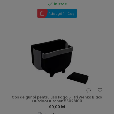

În stoc
Adaugă în Coș
hea
Cos de gunoi pentru usa Fago 5 litri Wenko Black
Outdoor Kitchen 55028100
90,00 lei