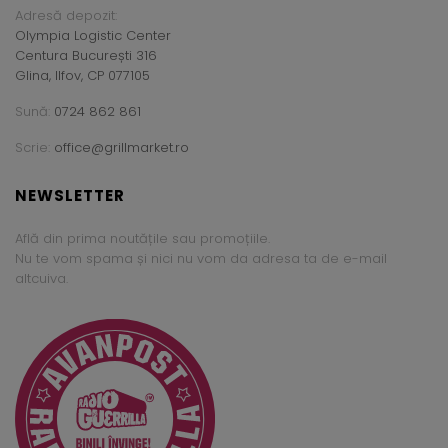
Adresă depozit:
Olympia Logistic Center
Centura București 316
Glina, Ilfov, CP 077105
Sună:
0724 862 861
Scrie:
office@grillmarket.ro
NEWSLETTER
Află din prima noutățile sau promoțiile.
Nu te vom spama și nici nu vom da adresa ta de e-mail
altcuiva.