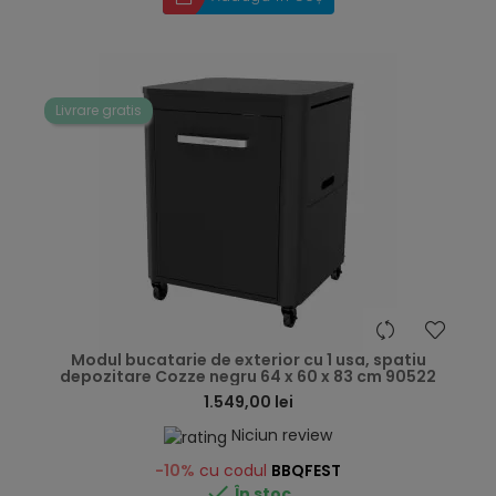
Livrare gratis
hea
Modul bucatarie de exterior cu 1 usa, spatiu
depozitare Cozze negru 64 x 60 x 83 cm 90522
1.549,00 lei
Niciun review
-10%
cu codul
BBQFEST

În stoc