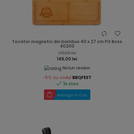
hea
Tocator magnetic din bambus 40 x 27 cm Pit Boss
40200
179,00 lei
149,00 lei
Niciun review
-5%
cu codul
BBQFEST

În stoc
Adaugă în Coș