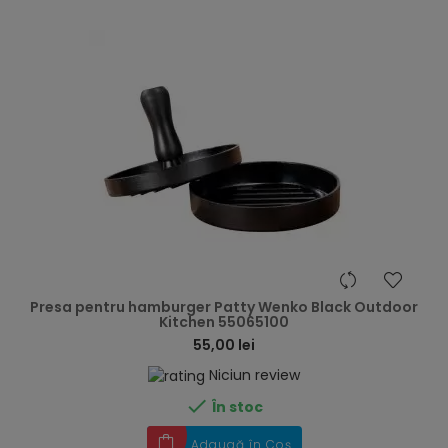
hea
Presa pentru hamburger Patty Wenko Black Outdoor
Kitchen 55065100
55,00 lei
Niciun review

În stoc
Adaugă în Coș