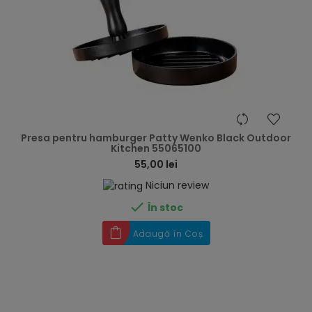
hea
Presa pentru hamburger Patty Wenko Black Outdoor
Kitchen 55065100
55,00 lei
Niciun review

În stoc
Adaugă în Coș