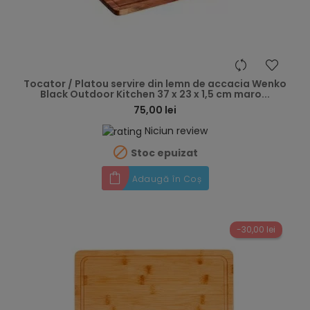
hea
Tocator / Platou servire din lemn de accacia Wenko
Black Outdoor Kitchen 37 x 23 x 1,5 cm maro...
75,00 lei
Niciun review

Stoc epuizat
Adaugă în Coș
-30,00 lei