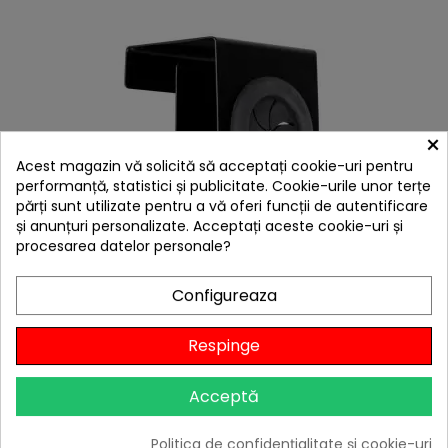
×
Acest magazin vă solicită să acceptați cookie-uri pentru
performanță, statistici și publicitate. Cookie-urile unor terțe
părți sunt utilizate pentru a vă oferi funcții de autentificare
și anunțuri personalizate. Acceptați aceste cookie-uri și
procesarea datelor personale?
hea
Carlig Wenko Black Outdoor Kitchen 55008100
Configureaza
24,00 lei
Niciun review
Respinge

În stoc
Acceptă
Adaugă în Coș
Politica de confidențialitate și cookie-uri