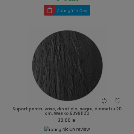
Adaugă în Coș
hea
Suport pentru vase, din sticla, negru, diametru 20
cm, Wenko 53981100
30,00 lei
Niciun review