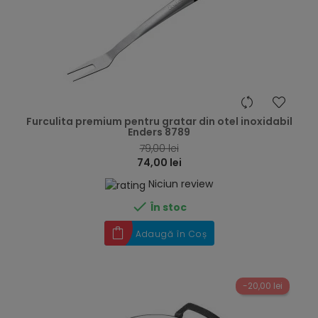
hea
Furculita premium pentru gratar din otel inoxidabil
Enders 8789
79,00 lei
74,00 lei
Niciun review

În stoc
Adaugă în Coș
-20,00 lei