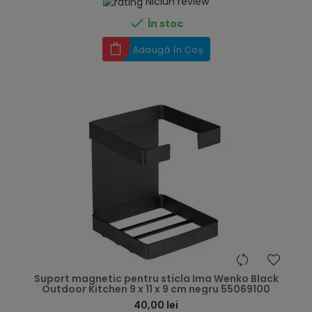
Niciun review

În stoc
Adaugă în Coș
hea
Suport magnetic pentru sticla Ima Wenko Black
Outdoor Kitchen 9 x 11 x 9 cm negru 55069100
40,00 lei