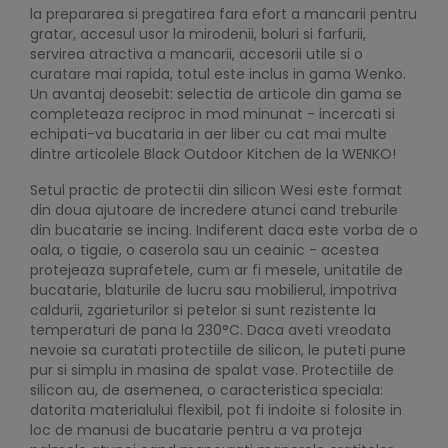
la prepararea si pregatirea fara efort a mancarii pentru
gratar, accesul usor la mirodenii, boluri si farfurii,
servirea atractiva a mancarii, accesorii utile si o
curatare mai rapida, totul este inclus in gama Wenko.
Un avantaj deosebit: selectia de articole din gama se
completeaza reciproc in mod minunat - incercati si
echipati-va bucataria in aer liber cu cat mai multe
dintre articolele Black Outdoor Kitchen de la WENKO!
Setul practic de protectii din silicon Wesi este format
din doua ajutoare de incredere atunci cand treburile
din bucatarie se incing. Indiferent daca este vorba de o
oala, o tigaie, o caserola sau un ceainic - acestea
protejeaza suprafetele, cum ar fi mesele, unitatile de
bucatarie, blaturile de lucru sau mobilierul, impotriva
caldurii, zgarieturilor si petelor si sunt rezistente la
temperaturi de pana la 230°C. Daca aveti vreodata
nevoie sa curatati protectiile de silicon, le puteti pune
pur si simplu in masina de spalat vase. Protectiile de
silicon au, de asemenea, o caracteristica speciala:
datorita materialului flexibil, pot fi indoite si folosite in
loc de manusi de bucatarie pentru a va proteja