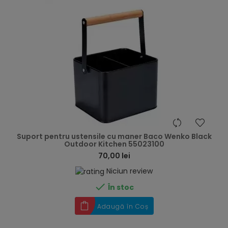
hea
Suport pentru ustensile cu maner Baco Wenko Black
Outdoor Kitchen 55023100
70,00 lei
Niciun review

În stoc
Adaugă în Coș