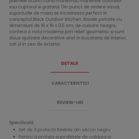
palmele atunci cand manevrati manerele cratitelor
sau cuptorul si gratarul. Din punct de vedere vizual,
suporturile de masa se incadreaza perfect in
conceptul Black Outdoor Kitchen. Bazele patrate cu
dimensiuni de 16 x 16 x 0,5 cm, de culoare neagra,
confera o nota moderna prin relief geometric si sunt
doua ajutoare decorative atat in bucataria de interior,
cat si in cea de exterior.
DETALII
CARACTERISTICI
REVIEW-URI
Specificatii:
Set de 2 protectii flexibile din silicon negru
Pentru a proteja suprafetele de caldura si