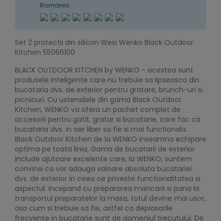
Romania
Set 2 protectii din silicon Wesi Wenko Black Outdoor
Kitchen 55066100
BLACK OUTDOOR KITCHEN by WENKO - acestea sunt
produsele inteligente care nu trebuie sa lipseasca din
bucataria dvs. de exterior pentru gratare, brunch-uri si
picnicuri. Cu ustensilele din gama Black Outdoor
Kitchen, WENKO va ofera un pachet complet de
accesorii pentru gatit, gratar si bucatarie, care fac ca
bucataria dvs. in aer liber sa fie si mai functionala.
Black Outdoor Kitchen de la WENKO inseamna echipare
optima pe toata linia. Gama de bucatarii de exterior
include ajutoare excelente care, la WENKO, suntem
convinsi ca vor adauga valoare absoluta bucatariei
dvs. de exterior in ceea ce priveste functionalitatea si
aspectul. Incepand cu prepararea mancarii si pana la
transportul preparatelor la masa, totul devine mai usor,
asa cum si trebuie sa fie, astfel ca deplasarile
frecvente in bucatarie sunt de domeniul trecutului. De