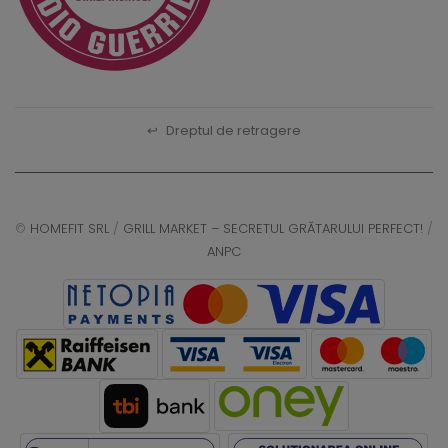
↩
Dreptul de retragere
©
HOMEFIT SRL
/
GRILL MARKET – SECRETUL GRĂTARULUI PERFECT!
/
ANPC