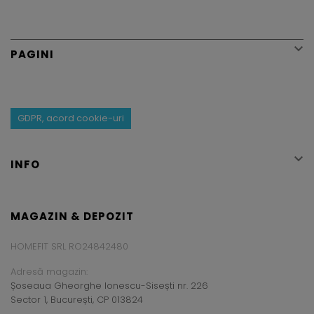

PAGINI
GDPR, acord cookie-uri

INFO
MAGAZIN & DEPOZIT
HOMEFIT SRL RO24842480
Adresă magazin:
Șoseaua Gheorghe Ionescu-Sisești nr. 226
Sector 1, București, CP 013824