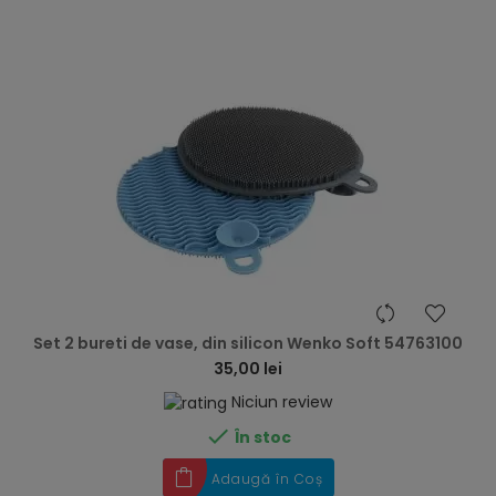
hea
Set 2 bureti de vase, din silicon Wenko Soft 54763100
35,00 lei
Niciun review

În stoc
Adaugă în Coș