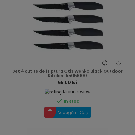
hea
Set 4 cutite de friptura Otis Wenko Black Outdoor
Kitchen 55059100
55,00 lei
Niciun review

În stoc
Adaugă în Coș