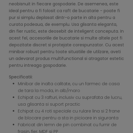
neobisnuit in fiecare gospodarie. De asemenea, este
ideal pentru a fi folosit ca raft de bucatarie - poate fi
pur si simplu deplasat dintr-o parte in alta pentru a
curata podeaua, de exemplu. Usa glisanta eleganta,
din fier rustic, este deosebit de inteligent conceputa. In
acest fel, accesoriile de bucatarie si multe altele pot fi
depozitate discret si protejate corespunzator. Cu acest
minibar robust pentru toate situatiile de utilzare, aveti
un adevarat produs multifunctional si atragator estetic
pentru intreaga gospodarie.
Specificatii:
Minibar de inalta calitate, cu un farmec de casa
de tara la moda, in alb/maro
Echipat cu 3 rafturi, inclusiv cu suprafata de lucru,
usa glisanta si suport practic
Echipat cu 4 roti speciale cu rulare lina si 2 frane
de blocare pentru a sta in picioare in siguranta
Fabricat din lemn de pin combinat cu furnir de
frasin, fier, MDF si PP