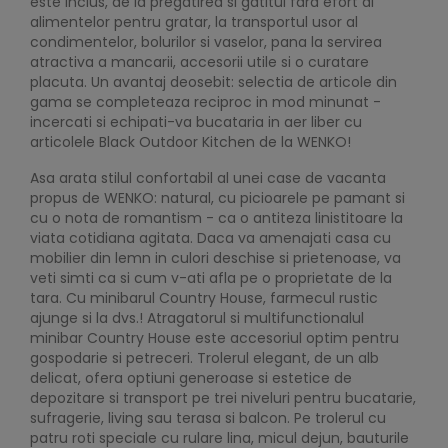
este inclus, de la pregatirea si gatitul fara efort al
alimentelor pentru gratar, la transportul usor al
condimentelor, bolurilor si vaselor, pana la servirea
atractiva a mancarii, accesorii utile si o curatare
placuta. Un avantaj deosebit: selectia de articole din
gama se completeaza reciproc in mod minunat -
incercati si echipati-va bucataria in aer liber cu
articolele Black Outdoor Kitchen de la WENKO!
Asa arata stilul confortabil al unei case de vacanta
propus de WENKO: natural, cu picioarele pe pamant si
cu o nota de romantism - ca o antiteza linistitoare la
viata cotidiana agitata. Daca va amenajati casa cu
mobilier din lemn in culori deschise si prietenoase, va
veti simti ca si cum v-ati afla pe o proprietate de la
tara. Cu minibarul Country House, farmecul rustic
ajunge si la dvs.! Atragatorul si multifunctionalul
minibar Country House este accesoriul optim pentru
gospodarie si petreceri. Trolerul elegant, de un alb
delicat, ofera optiuni generoase si estetice de
depozitare si transport pe trei niveluri pentru bucatarie,
sufragerie, living sau terasa si balcon. Pe trolerul cu
patru roti speciale cu rulare lina, micul dejun, bauturile