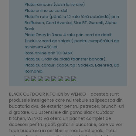
Plata ramburs (cash la livrare)
Plata online cu cardul
Plata în rate (pănă la 12 rate fără dobândă) prin
Raiffeisen, Card Avantaj, Star BT, Garanti, Alpha
Bank
Plata Oney în 3 sau 4 rate prin card de debit
(inclusiv card de salariu) pentru cumpărături de
minimum 450 lei.
Rate online prin TBI BANK
Plata cu Ordin de plată (transfer bancar)
Plata cu carduri cadou tip : Sodexo, Edenred, Up
Romania
BLACK OUTDOOR KITCHEN by WENKO - acestea sunt
produsele inteligente care nu trebuie sa lipseasca din
bucataria dvs. de exterior pentru petreceri, brunch-uri
si gratare. Cu ustensilele din gama Black Outdoor
Kitchen, WENKO va ofera un pachet complet de
accesorii pentru gatit, gratar si bucatarie, care va vor
face bucataria in aer liber si mai functionala. Totul