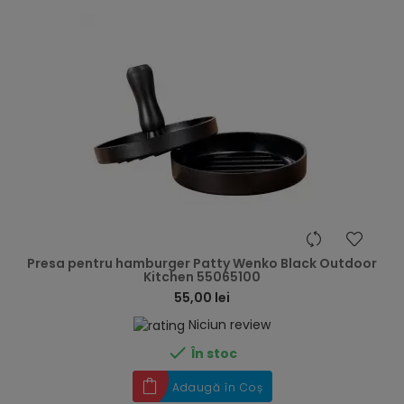
hea
Presa pentru hamburger Patty Wenko Black Outdoor
Kitchen 55065100
55,00 lei
Niciun review

În stoc
Adaugă în Coș