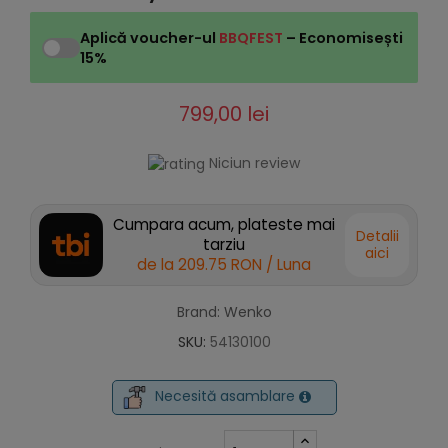
Aplică voucher-ul
BBQFEST
– Economisești
15%
799,00 lei
Niciun review
Cumpara acum, plateste mai
Detalii
tarziu
aici
de la
209.75 RON
/ Luna
Brand: Wenko
SKU:
54130100
Necesită asamblare