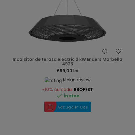
hea
Incalzitor de terasa electric 2 kW Enders Marbella
4925
699,00 lei
Niciun review
-10%
cu codul
BBQFEST

În stoc
Adaugă în Coș