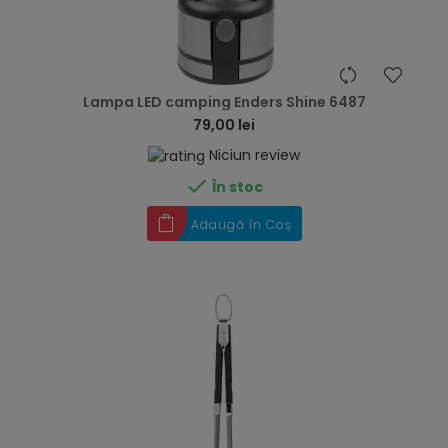
hea
Lampa LED camping Enders Shine 6487
79,00 lei
Niciun review

În stoc
Adaugă în Coș