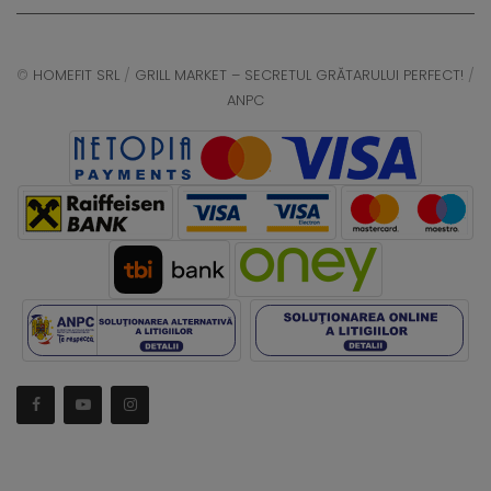
©
HOMEFIT SRL
/
GRILL MARKET – SECRETUL GRĂTARULUI PERFECT!
/
ANPC