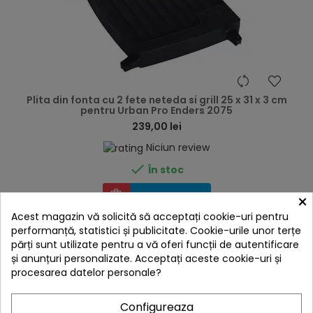
hea
Plita din fonta cu 2 fete neteda si grill 25 x 31 x 3 cm
pentru Urban Pro Enders 2075
239,00 lei
Niciun review

În stoc
×
Adaugă în Coș
Acest magazin vă solicită să acceptați cookie-uri pentru
performanță, statistici și publicitate. Cookie-urile unor terțe
părți sunt utilizate pentru a vă oferi funcții de autentificare
și anunțuri personalizate. Acceptați aceste cookie-uri și
procesarea datelor personale?
Configureaza