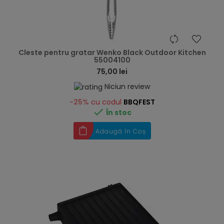
hea
Cleste pentru gratar Wenko Black Outdoor Kitchen
55004100
75,00 lei
Niciun review
-25%
cu codul
BBQFEST

În stoc
Adaugă în Coș