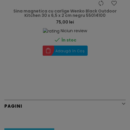
hea
Sina magnetica cu carlige Wenko Black Outdoor
Kitchen 30 x 6,5 x 2 cm negru 55014100
75,00 lei
Niciun review

În stoc
Adaugă în Coș

PAGINI