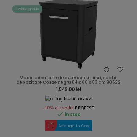
Livrare gratis
hea
Modul bucatarie de exterior cu 1 usa, spatiu
depozitare Cozze negru 64 x 60 x 83 cm 90522
1.549,00 lei
Niciun review
-10%
cu codul
BBQFEST

În stoc
Adaugă în Coș