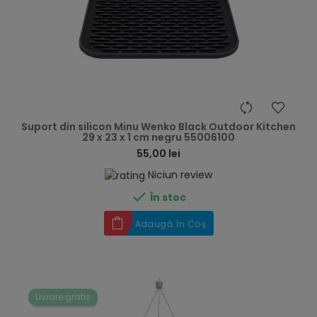
hea
Suport din silicon Minu Wenko Black Outdoor Kitchen
29 x 23 x 1 cm negru 55006100
55,00 lei
Niciun review

În stoc
Adaugă în Coș
Livrare gratis