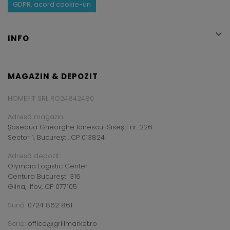
GDPR, acord cookie-uri

INFO
MAGAZIN & DEPOZIT
HOMEFIT SRL RO24842480
Adresă magazin:
Șoseaua Gheorghe Ionescu-Sisești nr. 226
Sector 1, București, CP 013824
Adresă depozit:
Olympia Logistic Center
Centura București 316
Glina, Ilfov, CP 077105
Sună:
0724 862 861
Scrie:
office@grillmarket.ro