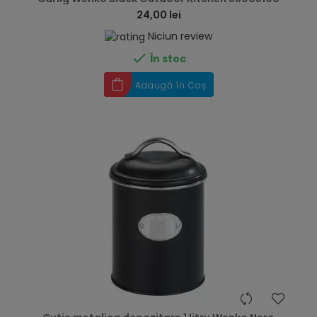
24,00 lei
Niciun review

În stoc
Adaugă în Coș
hea