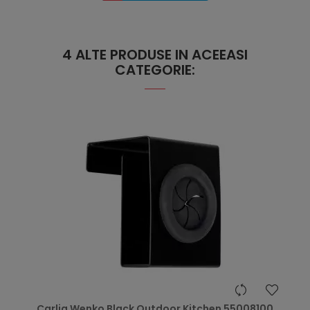
4 ALTE PRODUSE IN ACEEASI
CATEGORIE:
hea
Carlig Wenko Black Outdoor Kitchen 55008100