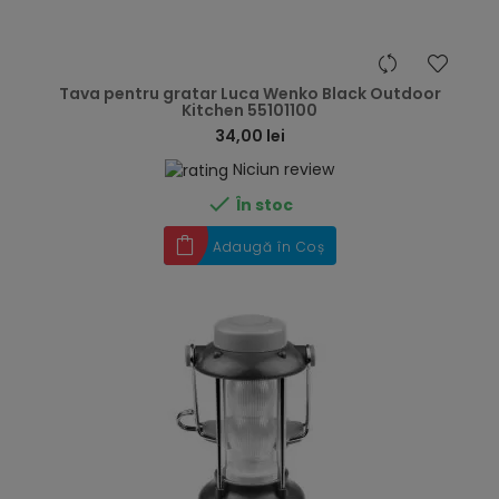
hea
Tava pentru gratar Luca Wenko Black Outdoor
Kitchen 55101100
34,00 lei
Niciun review

În stoc
Adaugă în Coș