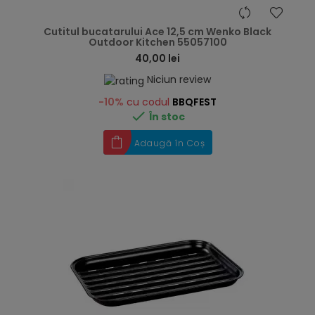
hea
Cutitul bucatarului Ace 12,5 cm Wenko Black
Outdoor Kitchen 55057100
40,00 lei
Niciun review
-10%
cu codul
BBQFEST

În stoc
Adaugă în Coș