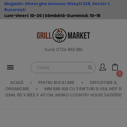
Magazin
:
Gheorghe Ionescu-Sisești 226, Sector 1,
București
Luni-Vineri: 10-20 | Sâmbătă-Duminică: 10-16
Sună:
0724 862 861
0
ACASĂ
PENTRU BUCATARIE
DEPOZITARE &
ORGANIZARE
MINI BAR ALB CU 3 RAFTURI SI USA, MDF SI
LEMN, 80 X 88,5 X 40 CM, WENKO COUNTRY HOUSE 54130100