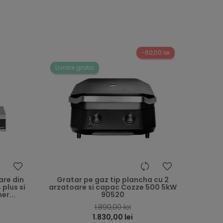
-60,00 lei
Livrare gratis
heart
heart
are din
Gratar pe gaz tip plancha cu 2
plus si
arzatoare si capac Cozze 500 5kW
er...
90520
1.890,00 lei
1.830,00 lei