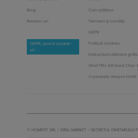
Blog
Cum plătesc
Review-uri
Termeni și condiții
GDPR
Politică cookies
GDPR, acord cookie-
uri
Instrucțiuni utilizare grăt
Ghid TRU-Infrared Char-B
O poveste despre fontă
©
HOMEFIT SRL
/
GRILL MARKET – SECRETUL GRĂTARULUI P