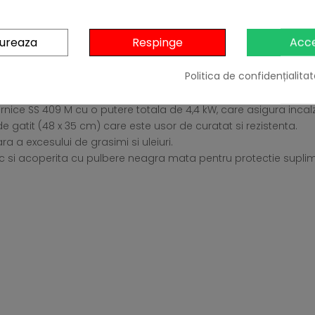
gureaza
Respinge
Acc
, cu presiune de 30 mbar, este perfect pentru utilizare pe teras
Politica de confidențialitat
 masa si perfect pentru terase si balcoane.
ternice SS 409 M cu o putere totala de 4,4 kW, care asigura incalz
 gatit (48 x 35 cm) care este usor de curatat si rezistenta.
 a excesului de grasimi si uleiuri.
inc si acoperita cu pulbere neagra mata pentru protectie suplim