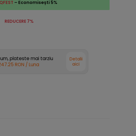
QFEST
– Economisești 5%
REDUCERE 7%
m, plateste mai tarziu
Detalii
aici
247.25 RON
/ Luna