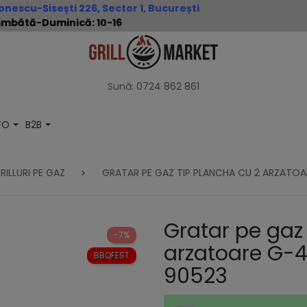
nescu-Sisești 226, Sector 1, București
 Sâmbătă-Duminică: 10-16
Sună:
0724 862 861
NFO
B2B
RILLURI PE GAZ
GRATAR PE GAZ TIP PLANCHA CU 2 ARZATO
Gratar pe gaz
-7%
arzatoare G-
BBQFEST
90523