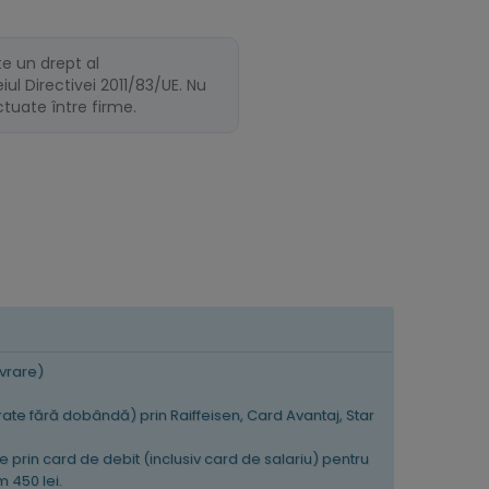
te un drept al
ul Directivei 2011/83/UE. Nu
ectuate între firme.
ivrare)
 rate fără dobândă) prin Raiffeisen, Card Avantaj, Star
e prin card de debit (inclusiv card de salariu) pentru
 450 lei.