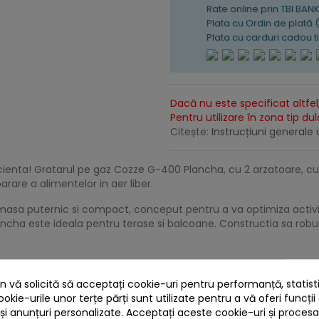
Rate online prin TBI BAN
Plata cu Ordin de plată 
Plata cu carduri cadou 
Dacă nu este specificat altfel,
Pentru utilizare în zona tip du
Citește:
Instrucțiuni generale u
 eficienta! Gratarul pe gaz Cozze G-400 Plancha, cu 2 arzatoare,
rare a alimentelor in aer liber.
a puternic si compact, conceput pentru a va optimiza activitati
ancha este ideala pentru terase si balcoane. Constructia sa robus
e iubesc gatitul in aer liber si au nevoie de un echipament efic
 vă solicită să acceptați cookie-uri pentru performanță, statistic
ookie-urile unor terțe părți sunt utilizate pentru a vă oferi funcții
 și anunțuri personalizate. Acceptați aceste cookie-uri și proces