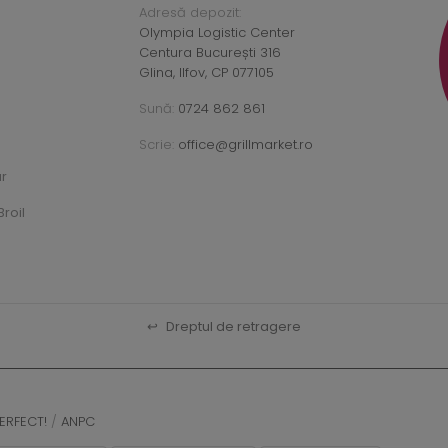
Adresă depozit:
Olympia Logistic Center
Centura București 316
Glina, Ilfov, CP 077105
Sună:
0724 862 861
Scrie:
office@grillmarket.ro
ar
roil
↩
Dreptul de retragere
ERFECT!
/
ANPC