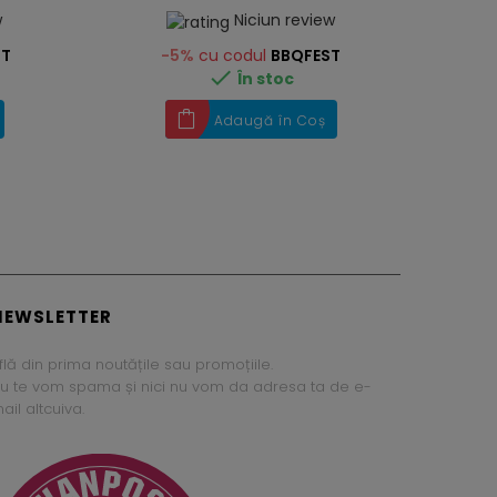
w
Niciun review
ST
-5%
cu codul
BBQFEST

În stoc
Adaugă în Coș
NEWSLETTER
flă din prima noutățile sau promoțiile.
u te vom spama și nici nu vom da adresa ta de e-
ail altcuiva.