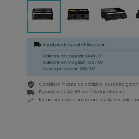
Acest produs poate fi livrat prin:
Ridicare din depozit: GRATUIT
Ridicare din magazin: GRATUIT
Livrare prin curier: GRATUIT
Consiliere înainte de achiziție, asistență garan
Expediere în 24-48 ore (zile lucrătoare).
Returnare produs în termen de 14 zile calendar