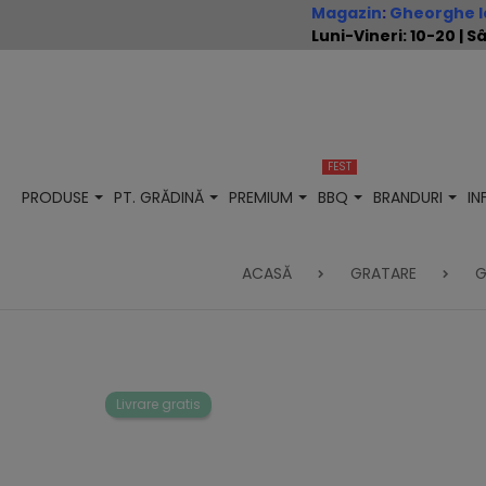
Magazin
:
Gheorghe Io
Luni-Vineri: 10-20 |
FEST
PRODUSE
PT. GRĂDINĂ
PREMIUM
BBQ
BRANDURI
I
ACASĂ
GRATARE
G
Livrare gratis