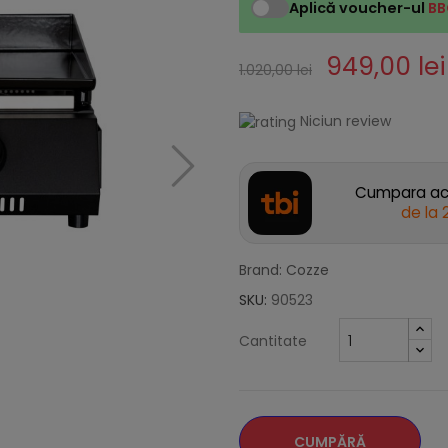
Aplică voucher-ul
BB
949,00 lei
1.020,00 lei
Niciun review
Cumpara acu
de la
Brand: Cozze
SKU:
90523
Cantitate
CUMPĂRĂ