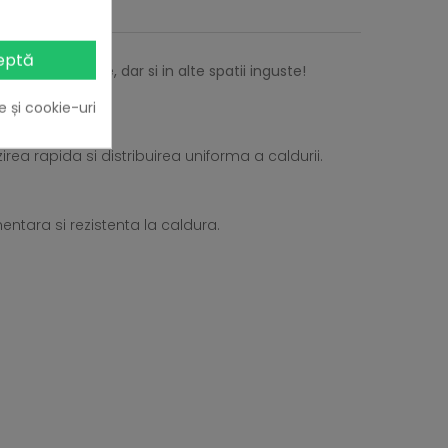
eptă
e si balcoane, dar si in alte spatii inguste!
e și cookie-uri
irea rapida si distribuirea uniforma a caldurii.
entara si rezistenta la caldura.