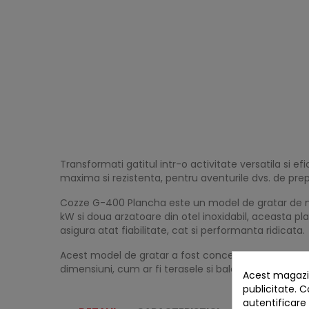
Transformati gatitul intr-o activitate versatila si
maxima si rezistenta, pentru aventurile dvs. de prepa
Cozze G-400 Plancha este un model de gratar de mas
kW si doua arzatoare din otel inoxidabil, aceasta pl
asigura atat fiabilitate, cat si performanta ridicata.
Acest model de gratar a fost conceput pentru cei car
dimensiuni, cum ar fi terasele si balcoanele.
Acest magazin
publicitate. C
autentificare