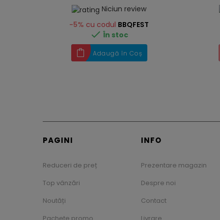
Niciun review
-5%
cu codul
BBQFEST

În stoc
Adaugă în Coș
PAGINI
INFO
Reduceri de preț
Prezentare magazin
Top vânzări
Despre noi
Noutăți
Contact
Pachete promo
Livrare