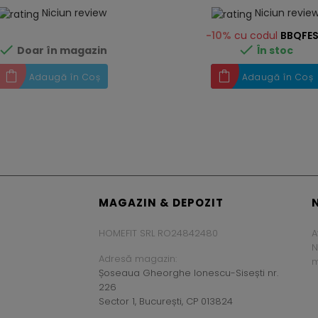
Niciun review
Niciun revie
-10%
cu codul
BBQFE


Doar în magazin
În stoc
Adaugă în Coș
Adaugă în Coș
MAGAZIN & DEPOZIT
HOMEFIT SRL RO24842480
A
N
Adresă magazin:
m
Șoseaua Gheorghe Ionescu-Sisești nr.
226
Sector 1, București, CP 013824