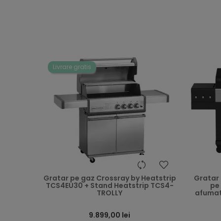
Livrare gratis
heart
Gratar pe gaz Crossray by Heatstrip
Gratar 
TCS4EU30 + Stand Heatstrip TCS4-
pe
TROLLY
afumato
9.899,00 lei