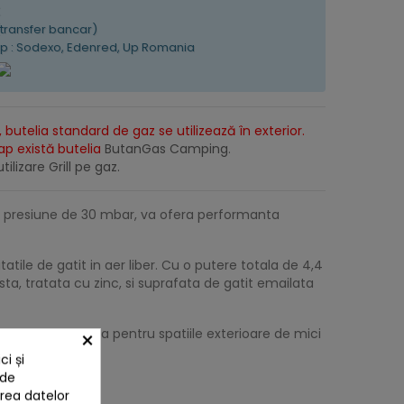
K
(transfer bancar)
tip : Sodexo, Edenred, Up Romania
 butelia standard de gaz se utilizează în exterior.
lap există butelia
ButanGas Camping
.
tilizare Grill pe gaz.
 cu presiune de 30 mbar, va ofera performanta
le de gatit in aer liber. Cu o putere totala de 4,4
ta, tratata cu zinc, si suprafata de gatit emailata
ient si de durata pentru spatiile exterioare de mici
×
i și
 de
area datelor