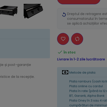
Dreptul de retragere es
consumatorului în temei
se aplică achizițiilor ef

În stoc
Livrare în 1-2 zile lucrătoare
ție și post-garanție
Metode de plata:
istice de la recepție.
Plata ramburs (cash la l
Plata online cu cardul
Plata în rate (pănă la 12
BT, Garanti, Alpha Bank
Plata Oney în 3 sau 4 rat
cumpărături de minimum