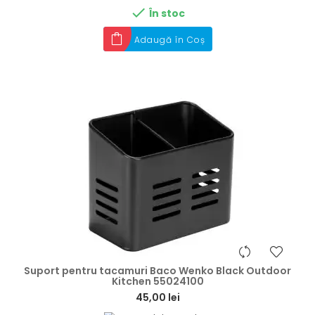

În stoc
Adaugă în Coș
hea
Suport pentru tacamuri Baco Wenko Black Outdoor
Kitchen 55024100
45,00 lei