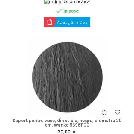
Niciun review

În stoc
Adaugă în Coș
hea
Suport pentru vase, din sticla, negru, diametru 20
cm, Wenko 53981100
30,00 lei