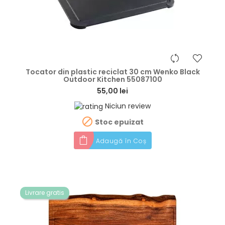
hea
Tocator din plastic reciclat 30 cm Wenko Black
Outdoor Kitchen 55087100
55,00 lei
Niciun review

Stoc epuizat
Adaugă în Coș
Livrare gratis