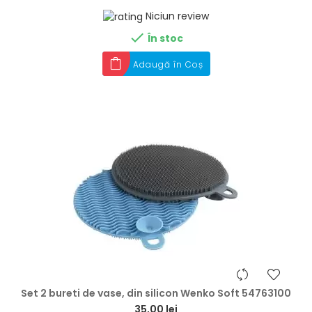
Niciun review

În stoc
Adaugă în Coș
hea
Set 2 bureti de vase, din silicon Wenko Soft 54763100
35,00 lei