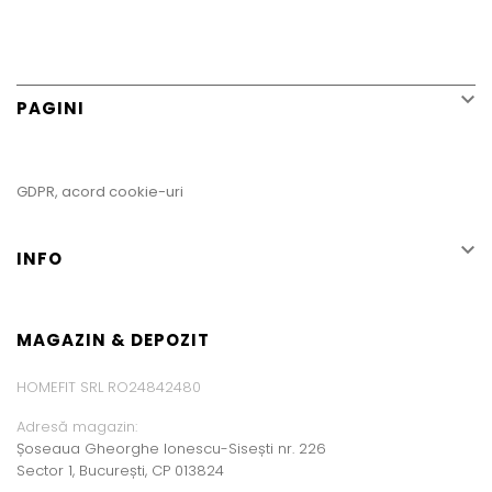

PAGINI
GDPR, acord cookie-uri

INFO
MAGAZIN & DEPOZIT
HOMEFIT SRL RO24842480
Adresă magazin:
Șoseaua Gheorghe Ionescu-Sisești nr. 226
Sector 1, București, CP 013824