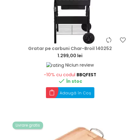
hea
Gratar pe carbuni Char-Broil 140252
1.299,00 lei
Niciun review
-10%
cu codul
BBQFEST

În stoc
Adaugă în Coș
Livrare gratis