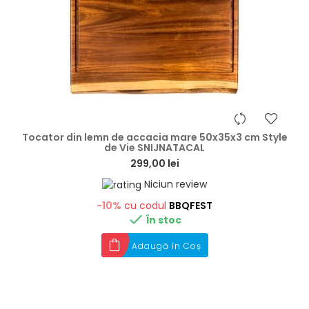
hea
Tocator din lemn de accacia mare 50x35x3 cm Style
de Vie SNIJNATACAL
299,00 lei
Niciun review
-10%
cu codul
BBQFEST

În stoc
Adaugă în Coș