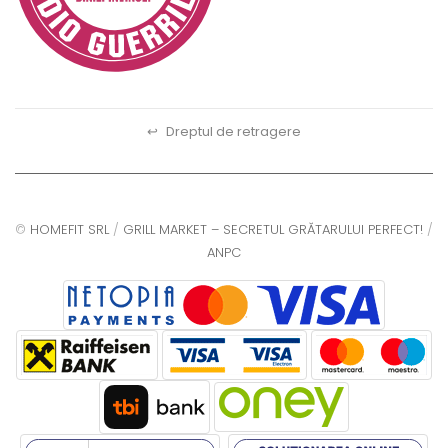
↩
Dreptul de retragere
©
HOMEFIT SRL
/
GRILL MARKET – SECRETUL GRĂTARULUI PERFECT!
/
ANPC