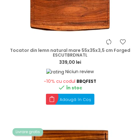
hea
Tocator din lemn natural mare 55x35x3,5 cm Forged
ESCUTBRDNATL
339,00 lei
Niciun review
-10%
cu codul
BBQFEST

În stoc
Adaugă în Coș
Livrare gratis