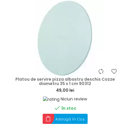
hea
Platou de servire pizza albastru deschis Cozze
diametru 35 x 1 cm 90312
49,00 lei
Niciun review

În stoc
Adaugă în Coș