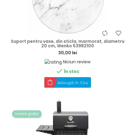
hea
Suport pentru vase, din sticla, marmorat, diametru
20 cm, Wenko 53982100
30,00 lei
Niciun review

În stoc
Adaugă în Coș
Livrare gratis