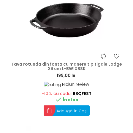
hea
Tava rotunda din fonta cu manere tip tigaie Lodge
26 cm L-BW10BSK
199,00 lei
Niciun review
-10%
cu codul
BBQFEST

În stoc
Adaugă în Coș