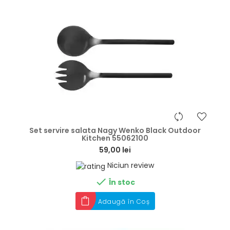
hea
Set servire salata Nagy Wenko Black Outdoor
Kitchen 55062100
59,00 lei
Niciun review

În stoc
Adaugă în Coș