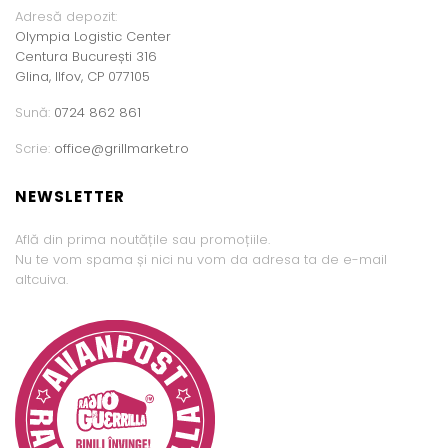
Adresă depozit:
Olympia Logistic Center
Centura București 316
Glina, Ilfov, CP 077105
Sună:
0724 862 861
Scrie:
office@grillmarket.ro
NEWSLETTER
Află din prima noutățile sau promoțiile.
Nu te vom spama și nici nu vom da adresa ta de e-mail
altcuiva.