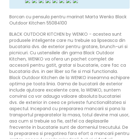
Borcan cu pensula pentru marinat Marta Wenko Black
Outdoor Kitchen 55084100
BLACK OUTDOOR KITCHEN by WENKO - acestea sunt
produsele inteligente care nu trebuie sa lipseasca din
bucataria dvs. de exterior pentru gratare, brunch-uri si
picnicuri. Cu ustensilele din gama Black Outdoor
Kitchen, WENKO va ofera un pachet complet de
accesorii pentru gatit, gratar si bucatarie, care fac ca
bucataria dvs. in aer liber sa fie si mai functionala.
Black Outdoor Kitchen de la WENKO inseamna echipare
optima pe toata linia. Gama de bucatarii de exterior
include ajutoare excelente care, la WENKO, suntem
convinsi ca vor adauga valoare absoluta bucatariei
dvs. de exterior in ceea ce priveste functionalitatea si
aspectul. Incepand cu prepararea mancarii si pana la
transportul preparatelor la masa, totul devine mai usor,
asa cum si trebuie sa fie, astfel ca deplasarile
frecvente in bucatarie sunt de domeniul trecutului. De
la prepararea si pregatirea fara efort a mancarii pentru