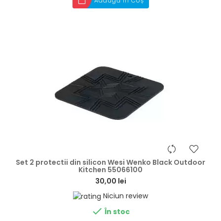
Adaugă în Coș
hea
Set 2 protectii din silicon Wesi Wenko Black Outdoor
Kitchen 55066100
30,00 lei
Niciun review

În stoc