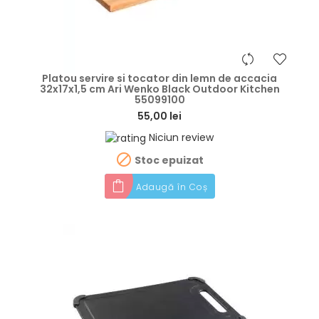
hea
Platou servire si tocator din lemn de accacia
32x17x1,5 cm Ari Wenko Black Outdoor Kitchen
55099100
55,00 lei
Niciun review

Stoc epuizat
Adaugă în Coș