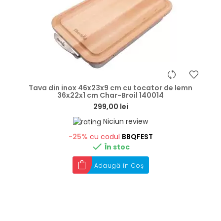
hea
Tava din inox 46x23x9 cm cu tocator de lemn
36x22x1 cm Char-Broil 140014
299,00 lei
Niciun review
-25%
cu codul
BBQFEST

În stoc
Adaugă în Coș