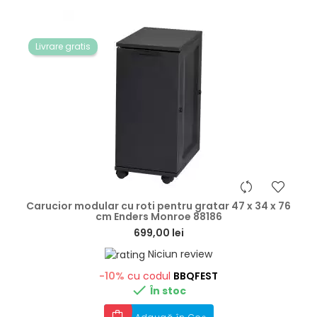
Livrare gratis
hea
Carucior modular cu roti pentru gratar 47 x 34 x 76
cm Enders Monroe 88186
699,00 lei
Niciun review
-10%
cu codul
BBQFEST

În stoc