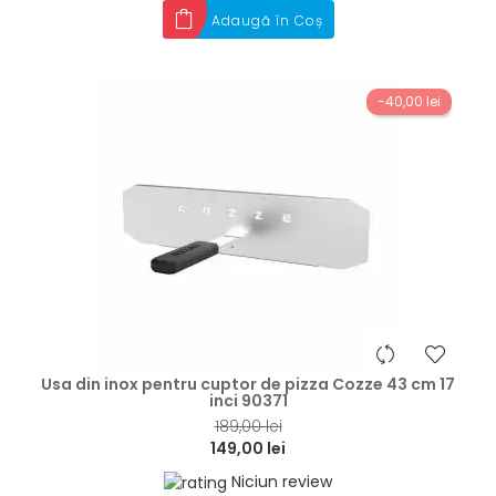
Adaugă în Coș
-40,00 lei
hea
Usa din inox pentru cuptor de pizza Cozze 43 cm 17
inci 90371
189,00 lei
149,00 lei
Niciun review