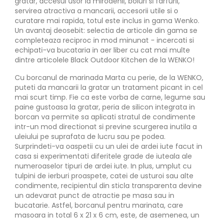
gratar, accesul usor la mirodenii, boluri si farfurii,
servirea atractiva a mancarii, accesorii utile si o
curatare mai rapida, totul este inclus in gama Wenko.
Un avantaj deosebit: selectia de articole din gama se
completeaza reciproc in mod minunat - incercati si
echipati-va bucataria in aer liber cu cat mai multe
dintre articolele Black Outdoor Kitchen de la WENKO!
Cu borcanul de marinada Marta cu perie, de la WENKO,
puteti da mancarii la gratar un tratament picant in cel
mai scurt timp. Fie ca este vorba de carne, legume sau
paine gustoasa la gratar, peria de silicon integrata in
borcan va permite sa aplicati stratul de condimente
intr-un mod directionat si previne scurgerea inutila a
uleiului pe suprafata de lucru sau pe podea.
Surprindeti-va oaspetii cu un ulei de ardei iute facut in
casa si experimentati diferitele grade de iuteala ale
numeroaselor tipuri de ardei iute. In plus, umplut cu
tulpini de ierburi proaspete, catei de usturoi sau alte
condimente, recipientul din sticla transparenta devine
un adevarat punct de atractie pe masa sau in
bucatarie. Astfel, borcanul pentru marinata, care
masoara in total 6 x 21 x 6 cm, este, de asemenea, un