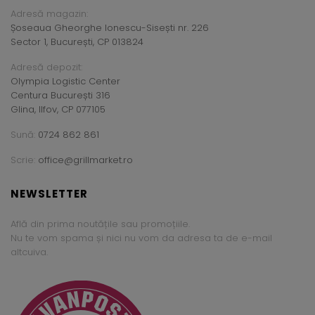
Adresă magazin:
Șoseaua Gheorghe Ionescu-Sisești nr. 226
Sector 1, București, CP 013824
Adresă depozit:
Olympia Logistic Center
Centura București 316
Glina, Ilfov, CP 077105
Sună:
0724 862 861
Scrie:
office@grillmarket.ro
NEWSLETTER
Află din prima noutățile sau promoțiile.
Nu te vom spama și nici nu vom da adresa ta de e-mail
altcuiva.