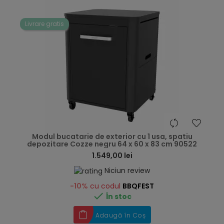
Livrare gratis
hea
Modul bucatarie de exterior cu 1 usa, spatiu
depozitare Cozze negru 64 x 60 x 83 cm 90522
1.549,00 lei
Niciun review
-10%
cu codul
BBQFEST

În stoc
Adaugă în Coș