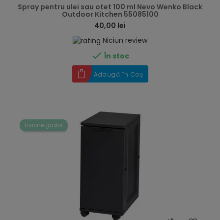
Spray pentru ulei sau otet 100 ml Nevo Wenko Black
Outdoor Kitchen 55085100
40,00 lei
Niciun review

În stoc
Adaugă în Coș
Livrare gratis