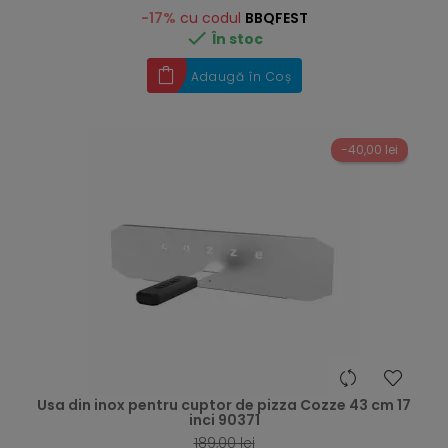
-17%
cu codul
BBQFEST

În stoc
Adaugă în Coș
-40,00 lei
hea
Usa din inox pentru cuptor de pizza Cozze 43 cm 17
inci 90371
189,00 lei