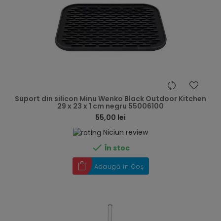
hea
Suport din silicon Minu Wenko Black Outdoor Kitchen
29 x 23 x 1 cm negru 55006100
55,00 lei
Niciun review

În stoc
Adaugă în Coș