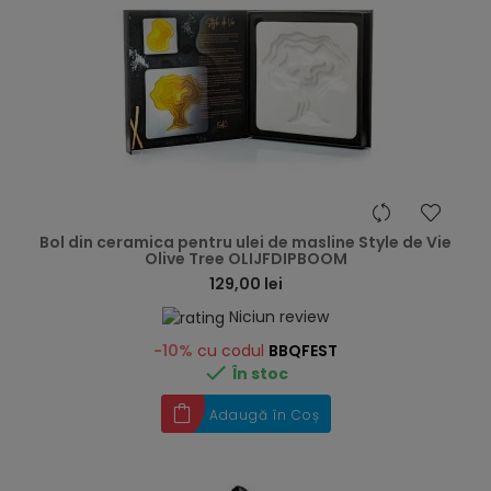
hea
Bol din ceramica pentru ulei de masline Style de Vie
Olive Tree OLIJFDIPBOOM
129,00 lei
Niciun review
-10%
cu codul
BBQFEST

În stoc
Adaugă în Coș