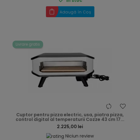

În stoc
Adaugă în Coș
Livrare gratis
hea
Cuptor pentru pizza electric, usa, piatra pizza,
control digital al temperaturii Cozze 43 cm 17...
2.225,00 lei
Niciun review