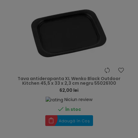
hea
Tava antiderapanta XL Wenko Black Outdoor
Kitchen 45,5 x 33 x 2,3 cm negru 55026100
62,00 lei
Niciun review

În stoc
Adaugă în Coș