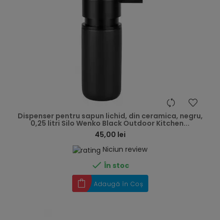
hea
Dispenser pentru sapun lichid, din ceramica, negru,
0,25 litri Silo Wenko Black Outdoor Kitchen...
45,00 lei
Niciun review

În stoc
Adaugă în Coș