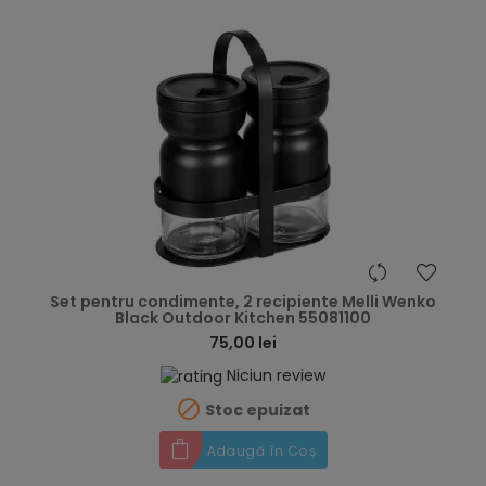
hea
Set pentru condimente, 2 recipiente Melli Wenko
Black Outdoor Kitchen 55081100
75,00 lei
Niciun review

Stoc epuizat
Adaugă în Coș