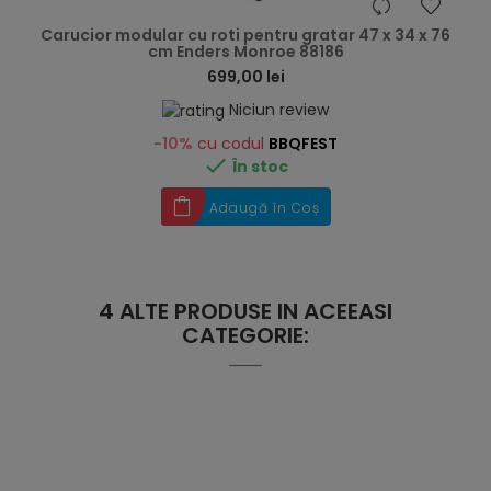
hea
Carucior modular cu roti pentru gratar 47 x 34 x 76
cm Enders Monroe 88186
699,00 lei
Niciun review
-10%
cu codul
BBQFEST

În stoc
Adaugă în Coș
4 ALTE PRODUSE IN ACEEASI
CATEGORIE: