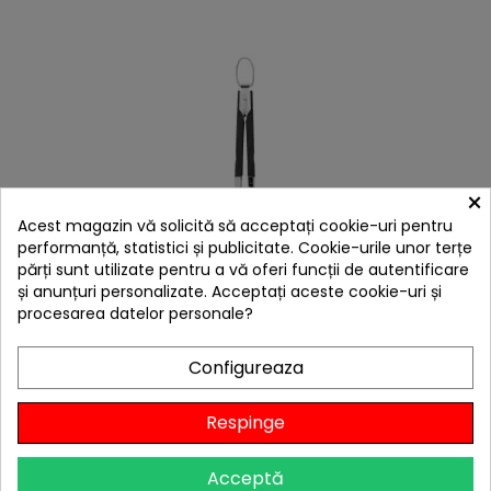
×
Acest magazin vă solicită să acceptați cookie-uri pentru
performanță, statistici și publicitate. Cookie-urile unor terțe
părți sunt utilizate pentru a vă oferi funcții de autentificare
și anunțuri personalizate. Acceptați aceste cookie-uri și
hea
procesarea datelor personale?
Cleste pentru gratar Wenko Black Outdoor Kitchen
55004100
Configureaza
75,00 lei
Niciun review
Respinge
-25%
cu codul
BBQFEST

În stoc
Acceptă