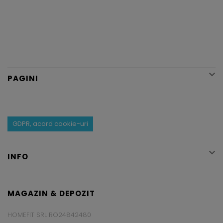

PAGINI
GDPR, acord cookie-uri

INFO
MAGAZIN & DEPOZIT
HOMEFIT SRL RO24842480