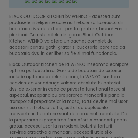
BLACK OUTDOOR KITCHEN by WENKO - acestea sunt
produsele inteligente care nu trebuie sa lipseasca din
bucataria dvs. de exterior pentru gratare, brunch-uri si
picnicuri. Cu ustensilele din gama Black Outdoor
Kitchen, WENKO va ofera un pachet complet de
accesorii pentru gatit, gratar si bucatarie, care fac ca
bucataria dvs. in aer liber sa fie si mai functionala.
Black Outdoor Kitchen de la WENKO inseamna echipare
optima pe toata linia. Gama de bucatarii de exterior
include ajutoare excelente care, la WENKO, suntem
convinsi ca vor adauga valoare absoluta bucatariei
dvs. de exterior in ceea ce priveste functionalitatea si
aspectul. Incepand cu prepararea mancarii si pana la
transportul preparatelor la masa, totul devine mai usor,
asa cum si trebuie sa fie, astfel ca deplasarile
frecvente in bucatarie sunt de domeniul trecutului. De
la prepararea si pregatirea fara efort a mancarii pentru
gratar, accesul usor la mirodenii, boluri si farfurii,
servirea atractiva a mancarii, accesorii utile si o