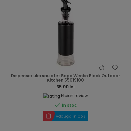
hea
Dispenser ulei sau otet Boga Wenko Black Outdoor
Kitchen 55019100
35,00 lei
Niciun review

În stoc
Adaugă în Coș