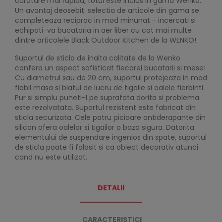
curatare mai rapida, totul este inclus in gama Wenko.
Un avantaj deosebit: selectia de articole din gama se
completeaza reciproc in mod minunat - incercati si
echipati-va bucataria in aer liber cu cat mai multe
dintre articolele Black Outdoor Kitchen de la WENKO!
Suportul de sticla de inalta calitate de la Wenko
confera un aspect sofisticat fiecarei bucatarii si mese!
Cu diametrul sau de 20 cm, suportul protejeaza in mod
fiabil masa si blatul de lucru de tigaile si oalele fierbinti.
Pur si simplu puneti-l pe suprafata dorita si problema
este rezolvatata. Suportul rezistent este fabricat din
sticla securizata. Cele patru picioare antiderapante din
silicon ofera oalelor si tigailor o baza sigura. Datorita
elementului de suspendare ingenios din spate, suportul
de sticla poate fi folosit si ca obiect decorativ atunci
cand nu este utilizat.
DETALII
CARACTERISTICI