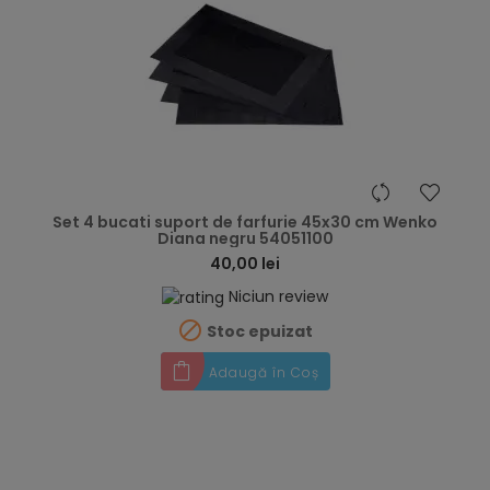
hea
Set 4 bucati suport de farfurie 45x30 cm Wenko
Diana negru 54051100
40,00 lei
Niciun review

Stoc epuizat
Adaugă în Coș