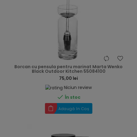
hea
Borcan cu pensula pentru marinat Marta Wenko
Black Outdoor Kitchen 55084100
75,00 lei
Niciun review

În stoc
Adaugă în Coș