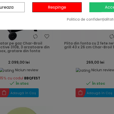
gureaza
Respinge
Acc
Politica de confidențialitat
heart
atar pe gaz Char-Broil
Plita din fonta cu 2 fete ne
tive 310B, 3 arzatoare din
grill 43 x 26 cm Char-Broil
nox, gratare din fonta
2.099,00 lei
269,00 lei
Niciun review
Niciun revie
15%
cu codul
BBQFEST


În stoc
În stoc
Adaugă în Coș
Adaugă în Coș