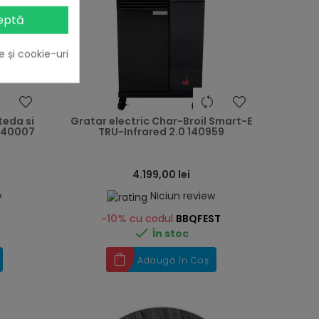
eptă
e și cookie-uri
heart
heart
teda si
Gratar electric Char-Broil Smart-E
 140007
TRU-Infrared 2.0 140959
4.199,00 lei
w
Niciun review
-10%
cu codul
BBQFEST

În stoc
Adaugă în Coș