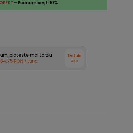
QFEST
– Economisești 10%
m, plateste mai tarziu
Detalii
aici
184.75 RON
/ Luna