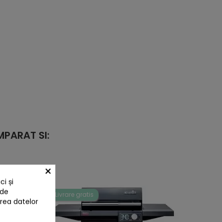
PARAT SI:
×
i și
 de
Livrare gratis
area datelor