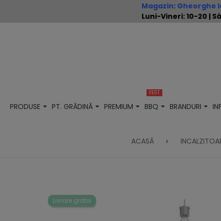
Magazin
:
Gheorghe Io
Luni-Vineri: 10-20 |
FEST
PRODUSE
PT. GRĂDINĂ
PREMIUM
BBQ
BRANDURI
I
ACASĂ
INCALZITOAR
Livrare gratis