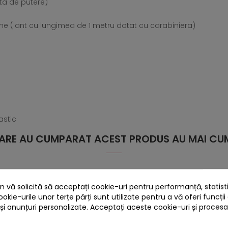
pta de putere)
time (lant cu lungimea de 1 metru dotat cu carabiniera)
astic
 CARE AU CUMPARAT ACEST PRODUS AU MAI CUM
 vă solicită să acceptați cookie-uri pentru performanță, statistic
ookie-urile unor terțe părți sunt utilizate pentru a vă oferi funcții
 gratis
 și anunțuri personalizate. Acceptați aceste cookie-uri și proces