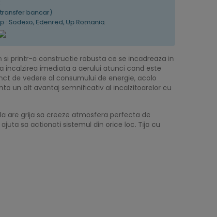
K
(transfer bancar)
tip : Sodexo, Edenred, Up Romania
 si printr-o constructie robusta ce se incadreaza in
a incalzirea imediata a aerului atunci cand este
 punct de vedere al consumului de energie, acolo
ta un alt avantaj semnificativ al incalzitoarelor cu
lla are grija sa creeze atmosfera perfecta de
juta sa actionati sistemul din orice loc. Tija cu