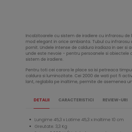
Incalzitoarele cu sistem de iradiere cu infrarosu d
mod elegant in orice ambianta. Tubul cu infrarosu c
pornit. Undele intense de caldura iradiaza in aer si
unde este nevoie - pentru persoanele si obiectele di
sistem de iradiere.
Pentru toti cei carora le place sa isi petreaca timp
caldura si luminozitate. Cei 2000 de wati pot fi act
lant, reglabila pe inaltime, permite de asemenea u
DETALII
CARACTERISTICI
REVIEW-URI
Lungime 45,3 x Latime 45,3 x Inaltime 10 cm
Greutate: 3,3 Kg