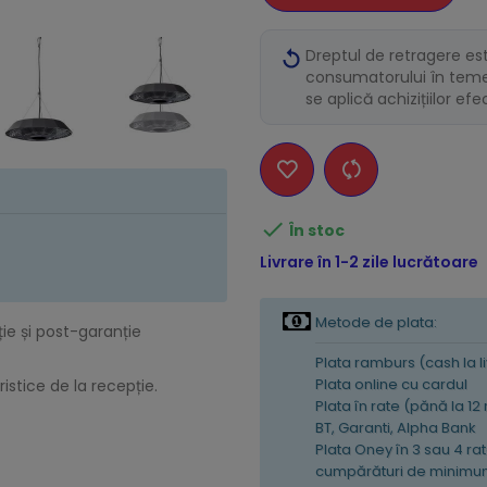
Dreptul de retragere es
consumatorului în temei
se aplică achizițiilor ef

În stoc
Livrare în 1-2 zile lucrătoare
Metode de plata:
ție și post-garanție
Plata ramburs (cash la l
Plata online cu cardul
istice de la recepție.
Plata în rate (pănă la 12
BT, Garanti, Alpha Bank
Plata Oney în 3 sau 4 rat
cumpărături de minimum