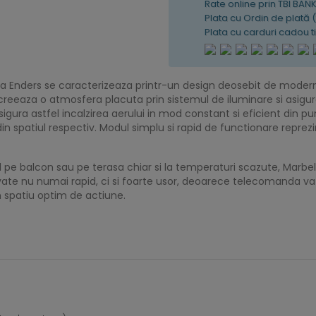
Rate online prin TBI BAN
Plata cu Ordin de plată 
Plata cu carduri cadou 
e la Enders se caracterizeaza printr-un design deosebit de modern
reeaza o atmosfera placuta prin sistemul de iluminare si asigur
 asigura astfel incalzirea aerului in mod constant si eficient din
n spatiul respectiv. Modul simplu si rapid de functionare reprezin
ul pe balcon sau pe terasa chiar si la temperaturi scazute, Marbe
ivate nu numai rapid, ci si foarte usor, deoarece telecomanda va a
n spatiu optim de actiune.