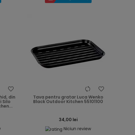
heart
heart
id, din
Tava pentru gratar Luca Wenko
i Silo
Black Outdoor Kitchen 55101100
hen...
34,00 lei
w
Niciun review