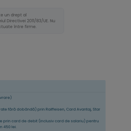
te un drept al
ul Directivei 2011/83/UE. Nu
ectuate între firme.
ivrare)
 rate fără dobândă) prin Raiffeisen, Card Avantaj, Star
e prin card de debit (inclusiv card de salariu) pentru
 450 lei.