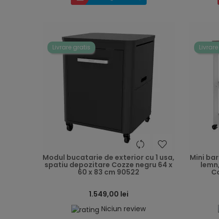
Livrare gratis
Livrare
heart
Modul bucatarie de exterior cu 1 usa,
Mini bar
spatiu depozitare Cozze negru 64 x
lemn,
60 x 83 cm 90522
C
1.549,00 lei
Niciun review