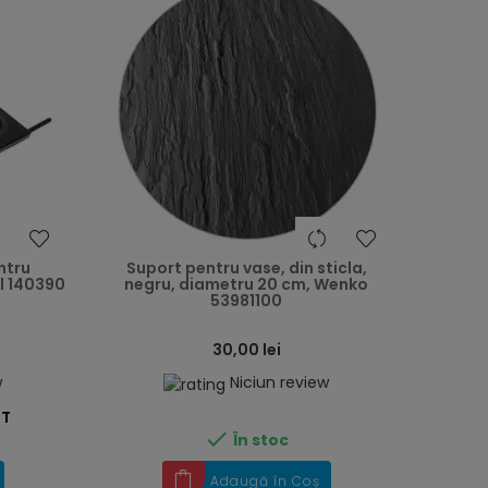
heart
heart
ntru
Suport pentru vase, din sticla,
il 140390
negru, diametru 20 cm, Wenko
53981100
30,00 lei
w
Niciun review
ST

În stoc
Adaugă în Coș