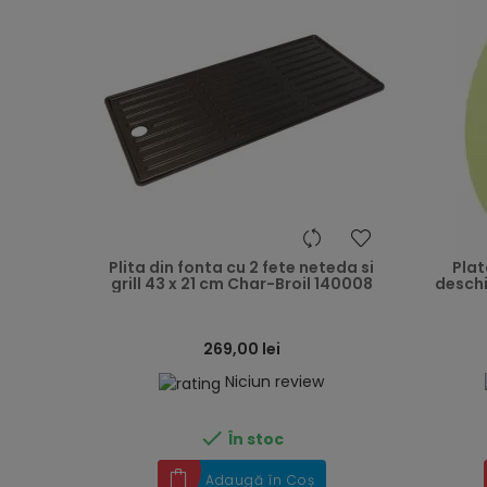
heart
Plita din fonta cu 2 fete neteda si
Plat
grill 43 x 21 cm Char-Broil 140008
deschi
269,00 lei
Niciun review

În stoc
Adaugă în Coș