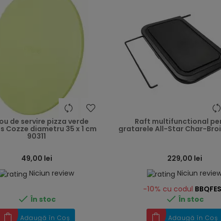
heart
ou de servire pizza verde
Raft multifunctional pe
s Cozze diametru 35 x 1 cm
gratarele All-Star Char-Bro
90311
49,00 lei
229,00 lei
Niciun review
Niciun revie
-10%
cu codul
BBQFE


În stoc
În stoc
Adaugă în Coș
Adaugă în Coș