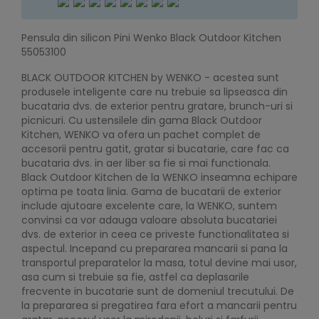
Pensula din silicon Pini Wenko Black Outdoor Kitchen
55053100
BLACK OUTDOOR KITCHEN by WENKO - acestea sunt
produsele inteligente care nu trebuie sa lipseasca din
bucataria dvs. de exterior pentru gratare, brunch-uri si
picnicuri. Cu ustensilele din gama Black Outdoor
Kitchen, WENKO va ofera un pachet complet de
accesorii pentru gatit, gratar si bucatarie, care fac ca
bucataria dvs. in aer liber sa fie si mai functionala.
Black Outdoor Kitchen de la WENKO inseamna echipare
optima pe toata linia. Gama de bucatarii de exterior
include ajutoare excelente care, la WENKO, suntem
convinsi ca vor adauga valoare absoluta bucatariei
dvs. de exterior in ceea ce priveste functionalitatea si
aspectul. Incepand cu prepararea mancarii si pana la
transportul preparatelor la masa, totul devine mai usor,
asa cum si trebuie sa fie, astfel ca deplasarile
frecvente in bucatarie sunt de domeniul trecutului. De
la prepararea si pregatirea fara efort a mancarii pentru