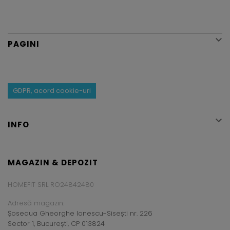

PAGINI
GDPR, acord cookie-uri

INFO
MAGAZIN & DEPOZIT
HOMEFIT SRL RO24842480
Adresă magazin:
Șoseaua Gheorghe Ionescu-Sisești nr. 226
Sector 1, București, CP 013824