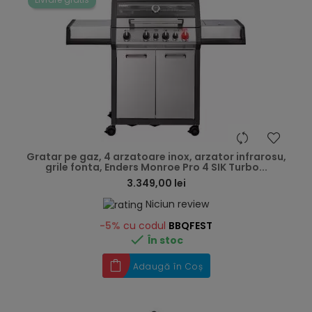
hea
Gratar pe gaz, 4 arzatoare inox, arzator infrarosu,
grile fonta, Enders Monroe Pro 4 SIK Turbo...
3.349,00 lei
Niciun review
-5%
cu codul
BBQFEST

În stoc
Adaugă în Coș