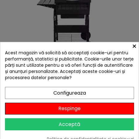
×
hea
Acest magazin vă solicită să acceptați cookie-uri pentru
Gratar pe carbuni Char-Broil 140252
performanță, statistici și publicitate. Cookie-urile unor terțe
1.299,00 lei
părți sunt utilizate pentru a vă oferi funcții de autentificare
și anunțuri personalizate. Acceptați aceste cookie-uri și
Niciun review
procesarea datelor personale?
-10%
cu codul
BBQFEST

În stoc
Configureaza
Adaugă în Coș
Respinge
Acceptă
Politica de confidențialitate și cookie-uri