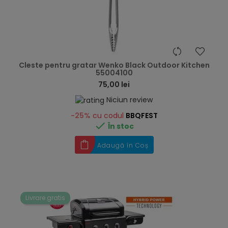
hea
Cleste pentru gratar Wenko Black Outdoor Kitchen
55004100
75,00 lei
Niciun review
-25%
cu codul
BBQFEST

În stoc
Adaugă în Coș
Livrare gratis