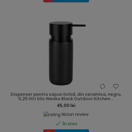
hea
Dispenser pentru sapun lichid, din ceramica, negru,
0,25 litri Silo Wenko Black Outdoor Kitchen...
45,00 lei
Niciun review

În stoc