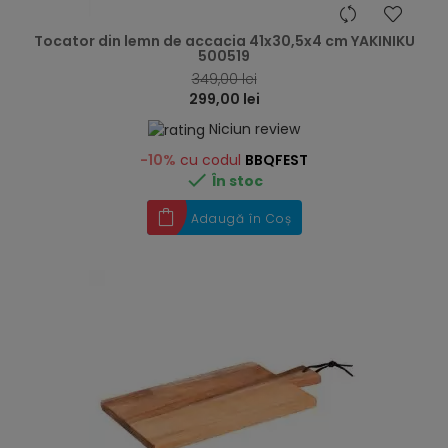
hea
Tocator din lemn de accacia 41x30,5x4 cm YAKINIKU
500519
349,00 lei
299,00 lei
Niciun review
-10%
cu codul
BBQFEST

În stoc
Adaugă în Coș