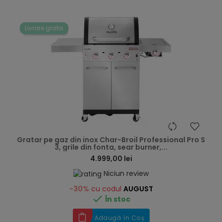
Livrare gratis
hea
Gratar pe gaz din inox Char-Broil Professional Pro S
3, grile din fonta, sear burner,...
4.999,00 lei
Niciun review
-30%
cu codul
AUGUST

În stoc
Adaugă în Coș