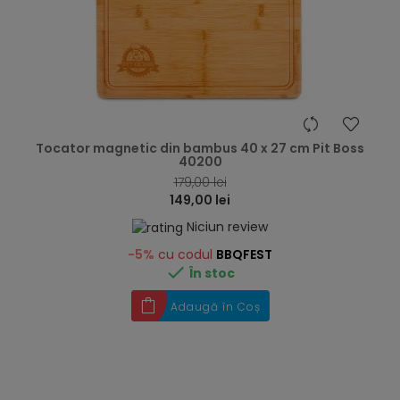
hea
Tocator magnetic din bambus 40 x 27 cm Pit Boss
40200
179,00 lei
149,00 lei
Niciun review
-5%
cu codul
BBQFEST

În stoc
Adaugă în Coș