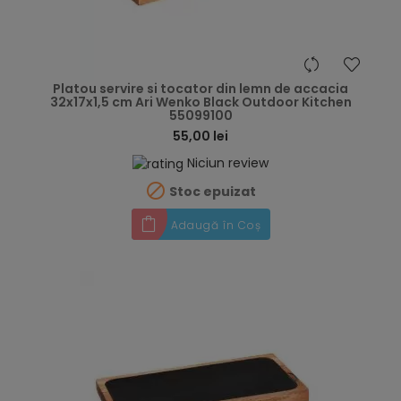
hea
Platou servire si tocator din lemn de accacia
32x17x1,5 cm Ari Wenko Black Outdoor Kitchen
55099100
55,00 lei
Niciun review

Stoc epuizat
Adaugă în Coș