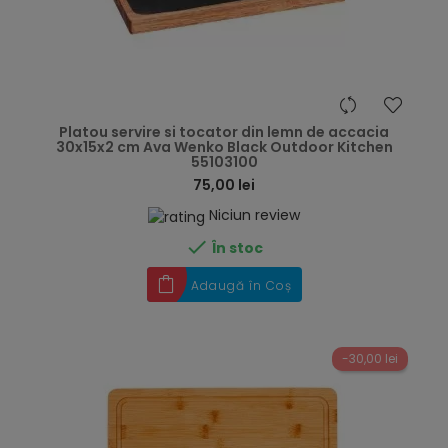
hea
Platou servire si tocator din lemn de accacia
30x15x2 cm Ava Wenko Black Outdoor Kitchen
55103100
75,00 lei
Niciun review

În stoc
Adaugă în Coș
-30,00 lei