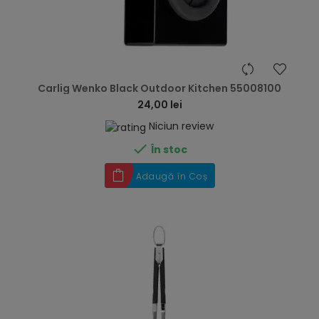
hea
Carlig Wenko Black Outdoor Kitchen 55008100
24,00 lei
Niciun review

În stoc
Adaugă în Coș