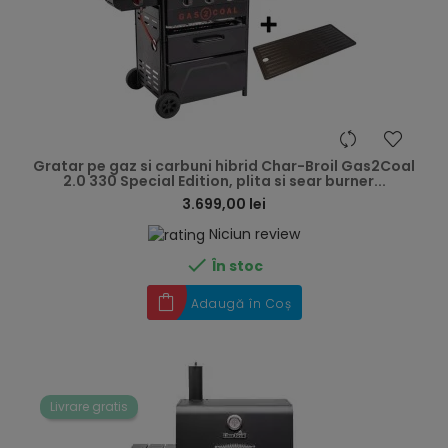
hea
Gratar pe gaz si carbuni hibrid Char-Broil Gas2Coal
2.0 330 Special Edition, plita si sear burner...
3.699,00 lei
Niciun review

În stoc
Adaugă în Coș
Livrare gratis