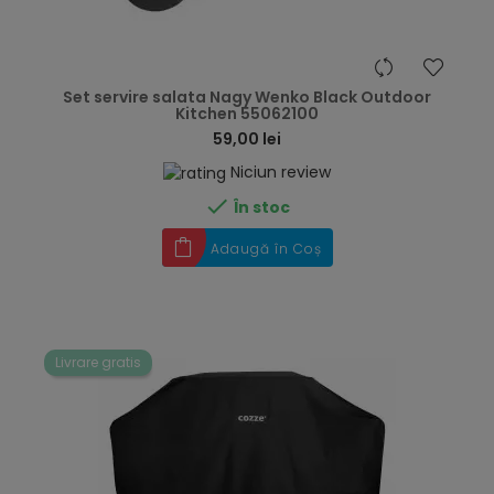
hea
Set servire salata Nagy Wenko Black Outdoor
Kitchen 55062100
59,00 lei
Niciun review

În stoc
Adaugă în Coș
Livrare gratis