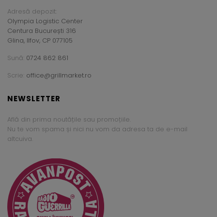
Adresă depozit:
Olympia Logistic Center
Centura București 316
Glina, Ilfov, CP 077105
Sună:
0724 862 861
Scrie:
office@grillmarket.ro
NEWSLETTER
Află din prima noutățile sau promoțiile.
Nu te vom spama și nici nu vom da adresa ta de e-mail
altcuiva.