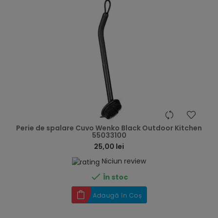
hea
Perie de spalare Cuvo Wenko Black Outdoor Kitchen
55033100
25,00 lei
Niciun review

În stoc
Adaugă în Coș