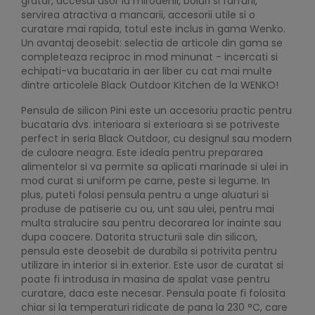
gratar, accesul usor la mirodenii, boluri si farfurii,
servirea atractiva a mancarii, accesorii utile si o
curatare mai rapida, totul este inclus in gama Wenko.
Un avantaj deosebit: selectia de articole din gama se
completeaza reciproc in mod minunat - incercati si
echipati-va bucataria in aer liber cu cat mai multe
dintre articolele Black Outdoor Kitchen de la WENKO!
Pensula de silicon Pini este un accesoriu practic pentru
bucataria dvs. interioara si exterioara si se potriveste
perfect in seria Black Outdoor, cu designul sau modern
de culoare neagra. Este ideala pentru prepararea
alimentelor si va permite sa aplicati marinade si ulei in
mod curat si uniform pe carne, peste si legume. In
plus, puteti folosi pensula pentru a unge aluaturi si
produse de patiserie cu ou, unt sau ulei, pentru mai
multa stralucire sau pentru decorarea lor inainte sau
dupa coacere. Datorita structurii sale din silicon,
pensula este deosebit de durabila si potrivita pentru
utilizare in interior si in exterior. Este usor de curatat si
poate fi introdusa in masina de spalat vase pentru
curatare, daca este necesar. Pensula poate fi folosita
chiar si la temperaturi ridicate de pana la 230 °C, care