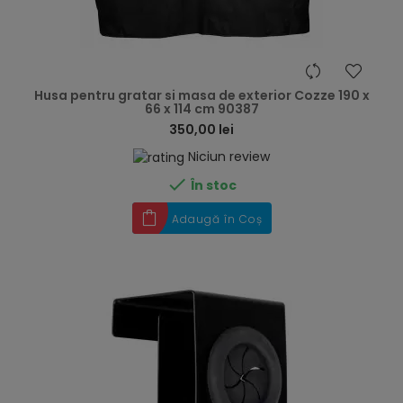
hea
Husa pentru gratar si masa de exterior Cozze 190 x
66 x 114 cm 90387
350,00 lei
Niciun review

În stoc
Adaugă în Coș