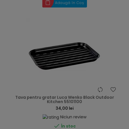
Adaugă în Coș
hea
Tava pentru gratar Luca Wenko Black Outdoor
Kitchen 55101100
34,00 lei
Niciun review

În stoc