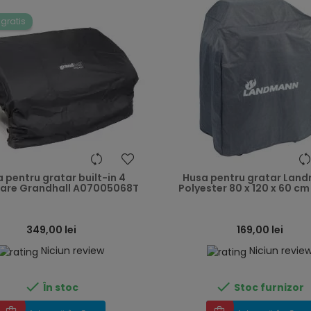
 gratis
heart
 pentru gratar built-in 4
Husa pentru gratar Lan
are Grandhall A07005068T
Polyester 80 x 120 x 60 cm
349,00 lei
169,00 lei
Niciun review
Niciun revie


În stoc
Stoc furnizor