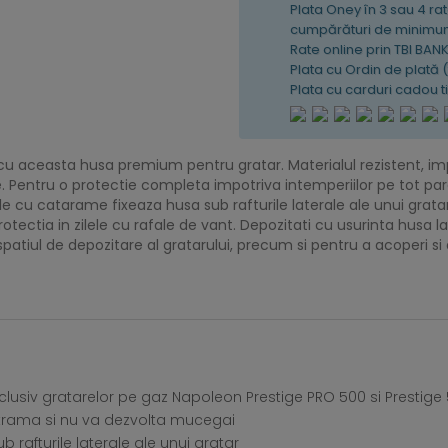
Plata Oney în 3 sau 4 rat
cumpărături de minimum
Rate online prin TBI BAN
Plata cu Ordin de plată 
Plata cu carduri cadou 
 cu aceasta husa premium pentru gratar. Materialul rezistent, imp
e. Pentru o protectie completa impotriva intemperiilor pe tot par
e cu catarame fixeaza husa sub rafturile laterale ale unui gratar, 
tectia in zilele cu rafale de vant. Depozitati cu usurinta husa la
spatiul de depozitare al gratarului, precum si pentru a acoperi si
nclusiv gratarelor pe gaz Napoleon Prestige PRO 500 si Prestige
strama si nu va dezvolta mucegai
 rafturile laterale ale unui gratar