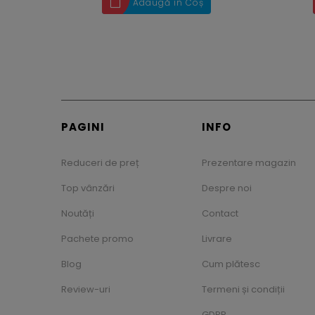
Adaugă în Coș
PAGINI
INFO
Reduceri de preț
Prezentare magazin
Top vânzări
Despre noi
Noutăți
Contact
Pachete promo
Livrare
Blog
Cum plătesc
Review-uri
Termeni și condiții
GDPR