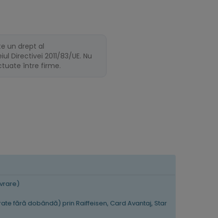
te un drept al
ul Directivei 2011/83/UE. Nu
ectuate între firme.
ivrare)
 rate fără dobândă) prin Raiffeisen, Card Avantaj, Star