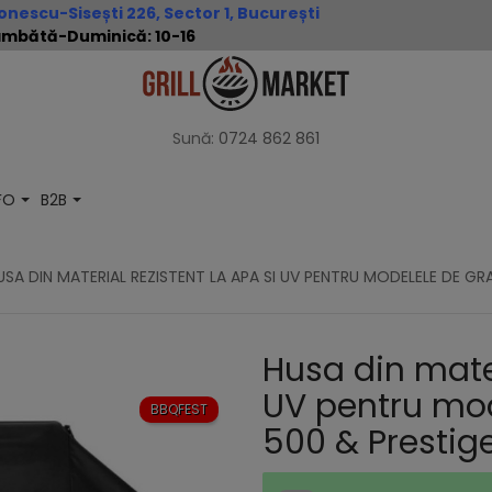
nescu-Sisești 226, Sector 1, București
 Sâmbătă-Duminică: 10-16
Sună:
0724 862 861
NFO
B2B
USA DIN MATERIAL REZISTENT LA APA SI UV PENTRU MODELELE DE G
Husa din mater
UV pentru mod
BBQFEST
500 & Prestig