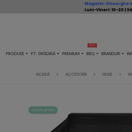
Magazin
:
Gheorghe Io
Luni-Vineri: 10-20 |
FEST
PRODUSE
PT. GRĂDINĂ
PREMIUM
BBQ
BRANDURI
I
ACASĂ
ACCESORII
HUSE
H
Livrare gratis