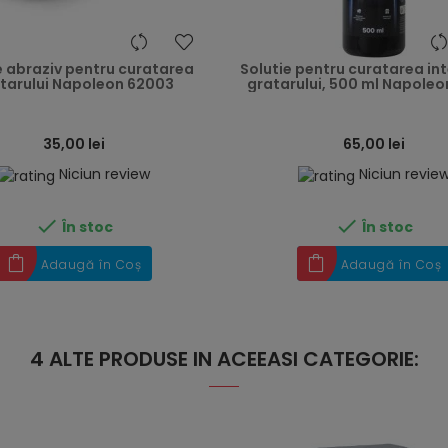
heart
e abraziv pentru curatarea
Solutie pentru curatarea int
tarului Napoleon 62003
gratarului, 500 ml Napoleo
35,00 lei
65,00 lei
Niciun review
Niciun revie


În stoc
În stoc
Adaugă în Coș
Adaugă în Coș
4 ALTE PRODUSE IN ACEEASI CATEGORIE: