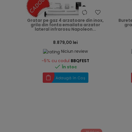
heart
Gratar pe gaz 4 arzatoare din inox,
Buret
grila din fonta emailata arzator
gra
lateral infrarosu Napoleon...
8.879,00 lei
Niciun review
-5%
cu codul
BBQFEST

În stoc
Adaugă în Coș