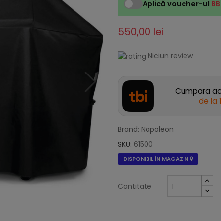
Aplică voucher-ul
BB
550,00 lei
Niciun review
Cumpara acu
de la
Brand: Napoleon
SKU:
61500
DISPONIBIL ÎN MAGAZIN
Cantitate