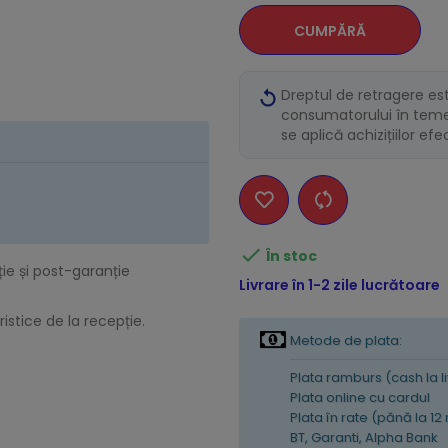
CUMPĂRĂ
Dreptul de retragere es
consumatorului în temei
se aplică achizițiilor ef

În stoc
ție și post-garanție
Livrare în 1-2 zile lucrătoare
istice de la recepție.
Metode de plata:
Plata ramburs (cash la l
Plata online cu cardul
Plata în rate (pănă la 12
BT, Garanti, Alpha Bank