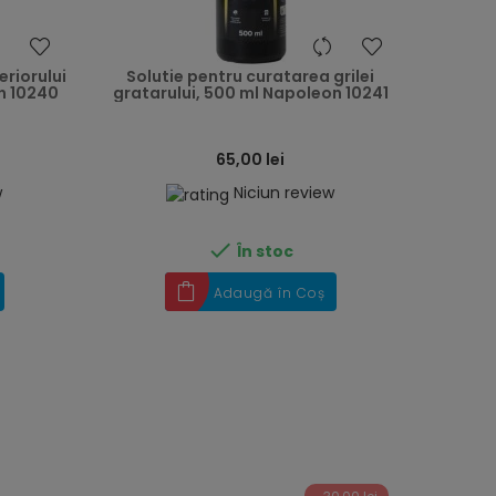
heart
heart
eriorului
Solutie pentru curatarea grilei
n 10240
gratarului, 500 ml Napoleon 10241
65,00 lei
w
Niciun review

În stoc
Adaugă în Coș