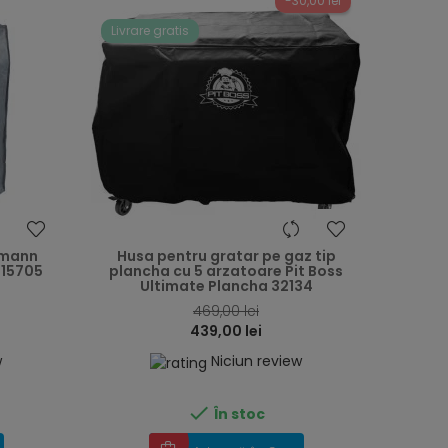
-30,00 lei
Livrare gratis
heart
heart
dmann
Husa pentru gratar pe gaz tip
 15705
plancha cu 5 arzatoare Pit Boss
Ultimate Plancha 32134
469,00 lei
439,00 lei
w
Niciun review

În stoc