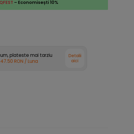
QFEST
– Economisești 10%
m, plateste mai tarziu
Detalii
aici
147.50 RON
/ Luna