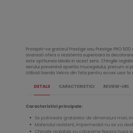
Protejati-va gratarul Prestige sau Prestige PRO 500
avansati ofera o rezistenta superioara la decolorar
este opttiunea ideala in acest sens. Chingile reglabil
aerului prevenind aparitia mucegaiului, precum si pro
Utilizati banda Velcro din fata pentru acces usor la 
DETALII
CARACTERISTICI
REVIEW-URI
Caracteristici principale:
Se potriveste gratarelor de dimensiuni mari, i
Materialul rezistent, impermeabil nu se va de
Chingile reglabile cu catarame fixeaza husa sub