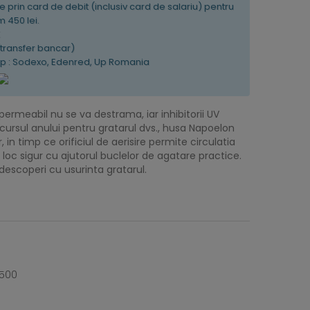
e prin card de debit (inclusiv card de salariu) pentru
 450 lei.
K
(transfer bancar)
tip : Sodexo, Edenred, Up Romania
ermeabil nu se va destrama, iar inhibitorii UV
cursul anului pentru gratarul dvs., husa Napoelon
in timp ce orificiul de aerisire permite circulatia
 loc sigur cu ajutorul buclelor de agatare practice.
 descoperi cu usurinta gratarul.
 500