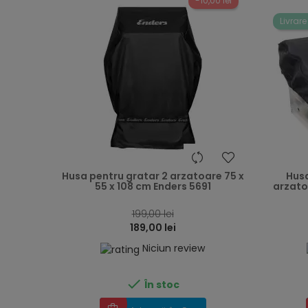
-10,00 lei
Livrare
heart
Husa pentru gratar 2 arzatoare 75 x
Husa
55 x 108 cm Enders 5691
arzato
199,00 lei
189,00 lei
Niciun review

În stoc