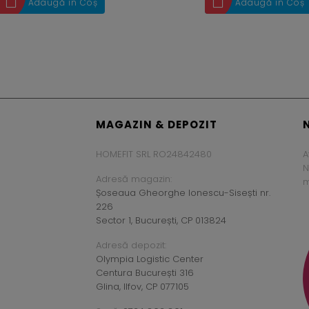
Adaugă în Coș
Adaugă în Coș
MAGAZIN & DEPOZIT
HOMEFIT SRL RO24842480
A
N
Adresă magazin:
m
Șoseaua Gheorghe Ionescu-Sisești nr.
226
Sector 1, București, CP 013824
Adresă depozit:
Olympia Logistic Center
Centura București 316
Glina, Ilfov, CP 077105