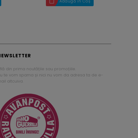
Adaugă în Coș
NEWSLETTER
flă din prima noutățile sau promoțiile.
u te vom spama și nici nu vom da adresa ta de e-
ail altcuiva.