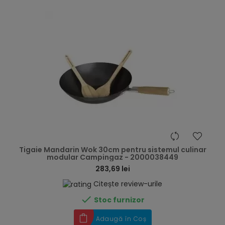
hea
Tigaie Mandarin Wok 30cm pentru sistemul culinar
modular Campingaz - 2000038449
283,69 lei
Citește review-urile

Stoc furnizor
Adaugă în Coș