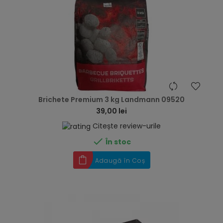
hea
Brichete Premium 3 kg Landmann 09520
39,00 lei
Citește review-urile

În stoc
Adaugă în Coș