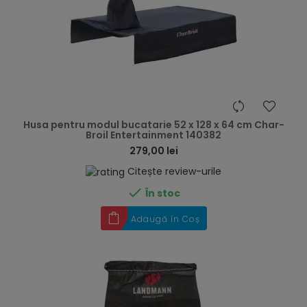
hea
Husa pentru modul bucatarie 52 x 128 x 64 cm Char-
Broil Entertainment 140382
279,00 lei
Citește review-urile

În stoc
Adaugă în Coș