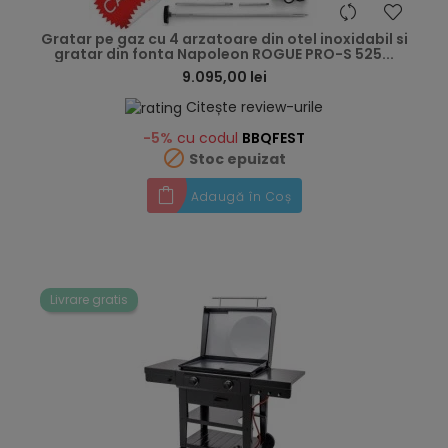
hea
Gratar pe gaz cu 4 arzatoare din otel inoxidabil si
gratar din fonta Napoleon ROGUE PRO-S 525...
9.095,00 lei
Citește review-urile
-5%
cu codul
BBQFEST

Stoc epuizat
Adaugă în Coș
Livrare gratis