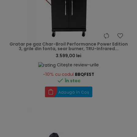
hea
Gratar pe gaz Char-Broil Performance Power Edition
3, grile din fonta, sear burner, TRU-Infrared...
3.599,00 lei
Citește review-urile
-10%
cu codul
BBQFEST

În stoc
Adaugă în Coș