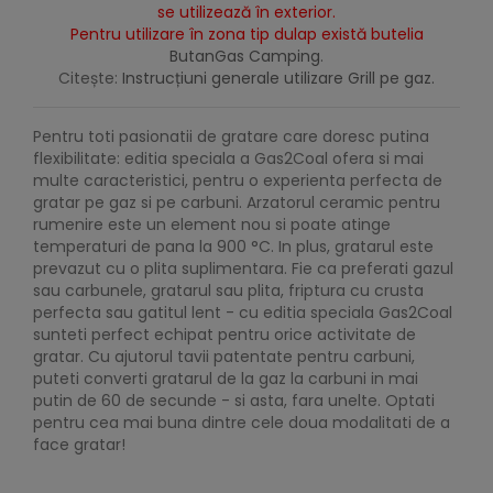
se utilizează în exterior.
Pentru utilizare în zona tip dulap există butelia
ButanGas Camping
.
Citește:
Instrucțiuni generale utilizare Grill pe gaz.
Pentru toti pasionatii de gratare care doresc putina
flexibilitate: editia speciala a Gas2Coal ofera si mai
multe caracteristici, pentru o experienta perfecta de
gratar pe gaz si pe carbuni. Arzatorul ceramic pentru
rumenire este un element nou si poate atinge
temperaturi de pana la 900 °C. In plus, gratarul este
prevazut cu o plita suplimentara. Fie ca preferati gazul
sau carbunele, gratarul sau plita, friptura cu crusta
perfecta sau gatitul lent - cu editia speciala Gas2Coal
sunteti perfect echipat pentru orice activitate de
gratar. Cu ajutorul tavii patentate pentru carbuni,
puteti converti gratarul de la gaz la carbuni in mai
putin de 60 de secunde - si asta, fara unelte. Optati
pentru cea mai buna dintre cele doua modalitati de a
face gratar!