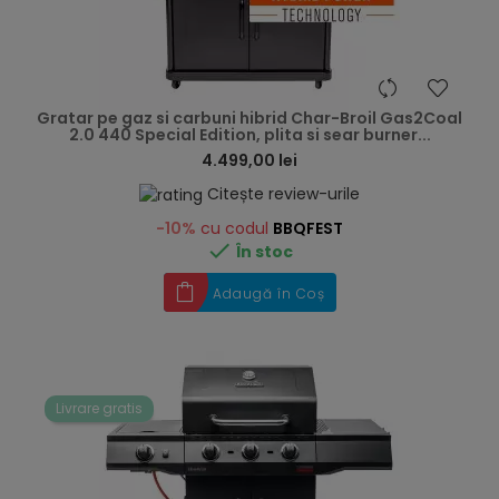
hea
Gratar pe gaz si carbuni hibrid Char-Broil Gas2Coal
2.0 440 Special Edition, plita si sear burner...
4.499,00 lei
Citește review-urile
-10%
cu codul
BBQFEST

În stoc
Adaugă în Coș
Livrare gratis