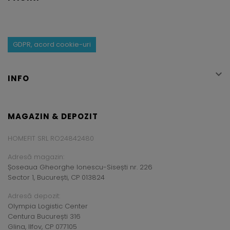
GDPR, acord cookie-uri

INFO
MAGAZIN & DEPOZIT
HOMEFIT SRL RO24842480
Adresă magazin:
Șoseaua Gheorghe Ionescu-Sisești nr. 226
Sector 1, București, CP 013824
Adresă depozit:
Olympia Logistic Center
Centura București 316
Glina, Ilfov, CP 077105