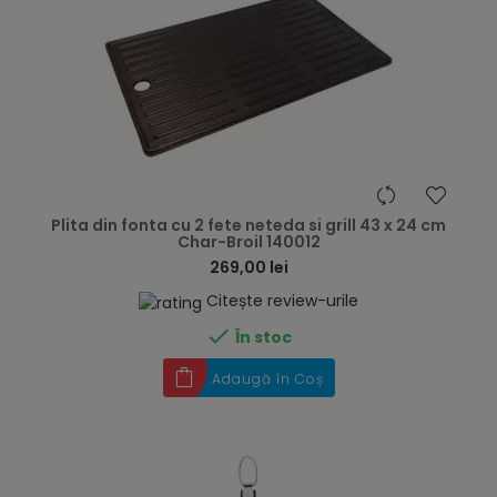
hea
Plita din fonta cu 2 fete neteda si grill 43 x 24 cm
Char-Broil 140012
269,00 lei
Citește review-urile

În stoc
Adaugă în Coș