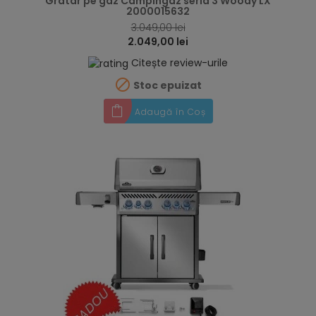
Gratar pe gaz Campingaz seria 3 Woody LX
2000015632
3.049,00 lei
2.049,00 lei
Citește review-urile

Stoc epuizat
Adaugă în Coș