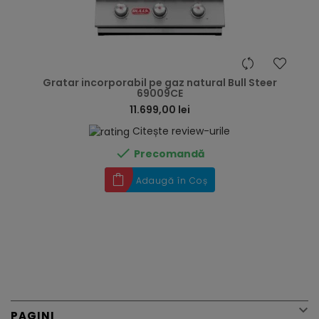
hea
Gratar incorporabil pe gaz natural Bull Steer
69009CE
11.699,00 lei
Citește review-urile

Precomandă
Adaugă în Coș

PAGINI