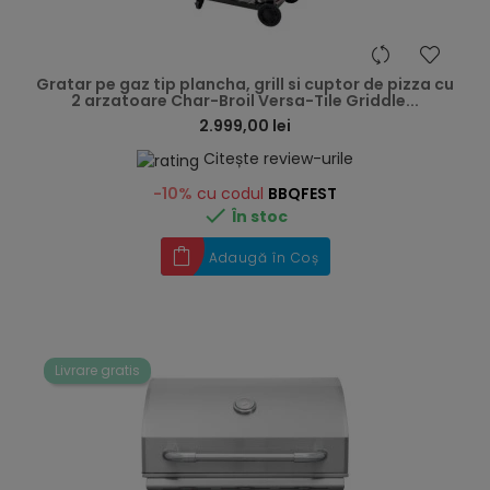
hea
Gratar pe gaz tip plancha, grill si cuptor de pizza cu
2 arzatoare Char-Broil Versa-Tile Griddle...
2.999,00 lei
Citește review-urile
-10%
cu codul
BBQFEST

În stoc
Adaugă în Coș
Livrare gratis