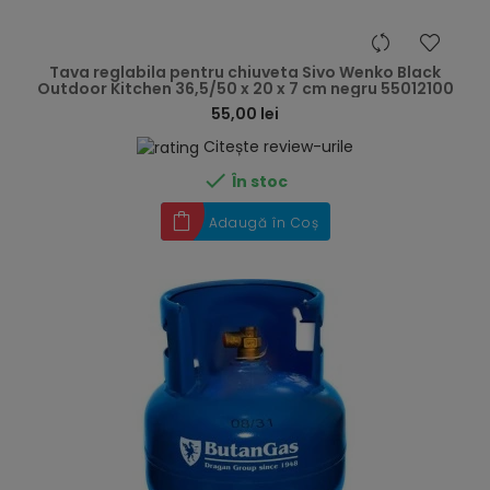
hea
Tava reglabila pentru chiuveta Sivo Wenko Black
Outdoor Kitchen 36,5/50 x 20 x 7 cm negru 55012100
55,00 lei
Citește review-urile

În stoc
Adaugă în Coș