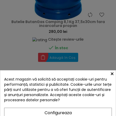
hea
Butelie ButanGas Camping 8,1 Kg 37,5x30cm fara
incarcatura propan
280,00 lei
Citește review-urile

În stoc
Adaugă în Coș
×
Acest magazin vă solicită să acceptați cookie-uri pentru
performanță, statistici și publicitate. Cookie-urile unor terțe
părți sunt utilizate pentru a vă oferi funcții de autentificare
și anunțuri personalizate. Acceptați aceste cookie-uri și
procesarea datelor personale?
Configureaza