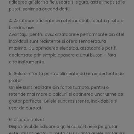
ridicarea grilelor sa fie usoara si sigura, astfel incat sa le
puteti schimba oricand doriti.
4. Arzatoare eficiente din otel inoxidabil pentru gratare
bine incinse
Avantajul pentru dvs.: arzatoarele performante din otel
inoxidabil sunt rezistente si ofera temperatura
maxima. Cu aprinderea electrica, arzatoarele pot fi
declansate prin simpla apasare a unui buton - fara
alte instrumente.
5. Grile din fonta pentru alimente cu urme perfecte de
gratar
Grilele sunt realizate din fonta turnata, pentru o
retentie mai mare a caldurii si obtinerea unor urme de
gratar perfecte. Grilele sunt rezistente, inoxidabile si
usor de curatat.
6. Usor de utilizat
Dispozitivul de ridicare a grilei cu sustinere pe gratar
este utilizat pentru a muta cu usurinta grilele gratarului