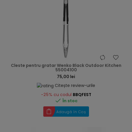
hea
Cleste pentru gratar Wenko Black Outdoor Kitchen
55004100
75,00 lei
Citește review-urile
-25%
cu codul
BBQFEST

În stoc
Adaugă în Coș