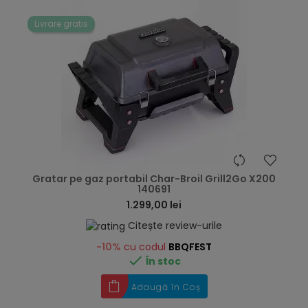
Livrare gratis
hea
Gratar pe gaz portabil Char-Broil Grill2Go X200
140691
1.299,00 lei
Citește review-urile
-10%
cu codul
BBQFEST

În stoc
Adaugă în Coș