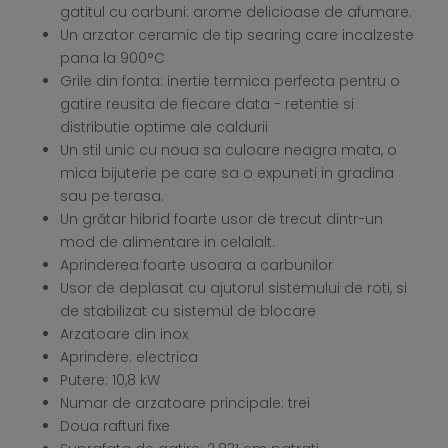
gatitul cu carbuni: arome delicioase de afumare.
Un arzator ceramic de tip searing care incalzeste
pana la 900°C
Grile din fonta: inertie termica perfecta pentru o
gatire reusita de fiecare data - retentie si
distributie optime ale caldurii
Un stil unic cu noua sa culoare neagra mata, o
mica bijuterie pe care sa o expuneti in gradina
sau pe terasa.
Un grătar hibrid foarte usor de trecut dintr-un
mod de alimentare in celalalt.
Aprinderea foarte usoara a carbunilor
Usor de deplasat cu ajutorul sistemului de roti, si
de stabilizat cu sistemul de blocare
Arzatoare din inox
Aprindere: electrica
Putere: 10,8 kW
Numar de arzatoare principale: trei
Doua rafturi fixe