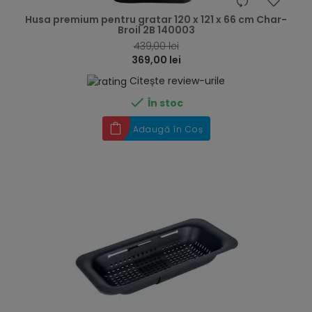
hea
Husa premium pentru gratar 120 x 121 x 66 cm Char-
Broil 2B 140003
439,00 lei
369,00 lei
Citește review-urile

În stoc
Adaugă în Coș