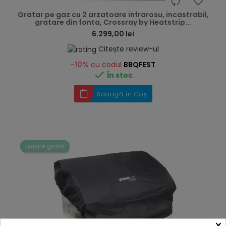
hea
Gratar pe gaz cu 2 arzatoare infrarosu, incastrabil,
gratare din fonta, Crossray by Heatstrip...
6.299,00 lei
Citește review-ul
-10%
cu codul
BBQFEST

În stoc
Adaugă în Coș
Livrare gratis
×