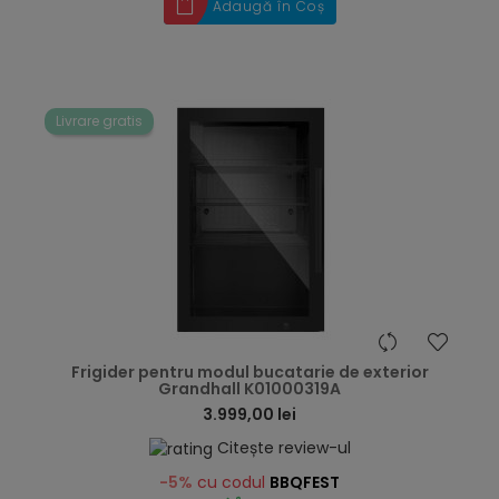
Adaugă în Coș
Livrare gratis
hea
Frigider pentru modul bucatarie de exterior
Grandhall K01000319A
3.999,00 lei
Citește review-ul
-5%
cu codul
BBQFEST