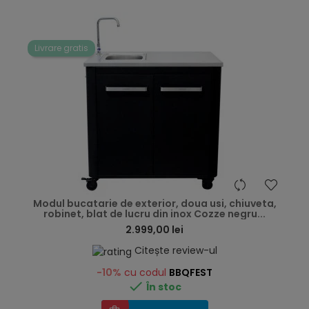
Livrare gratis
hea
Modul bucatarie de exterior, doua usi, chiuveta,
robinet, blat de lucru din inox Cozze negru...
2.999,00 lei
Citește review-ul
-10%
cu codul
BBQFEST

În stoc