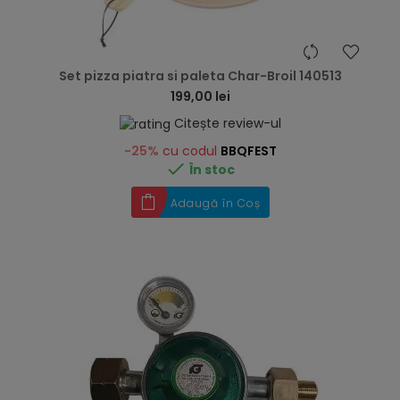
hea
Set pizza piatra si paleta Char-Broil 140513
199,00 lei
Citește review-ul
-25%
cu codul
BBQFEST

În stoc
Adaugă în Coș