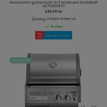
Husa pentru gratar built-in 3 arzatoare Grandhall
A07005067T
249,00 lei
Citește review-ul

În stoc
Adaugă în Coș
Livrare gratis