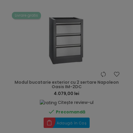
Livrare gratis
hea
Modul bucatarie exterior cu 2 sertare Napoleon
Oasis IM-2DC
4.079,00 lei
Citește review-ul

Precomandă
Adaugă în Coș