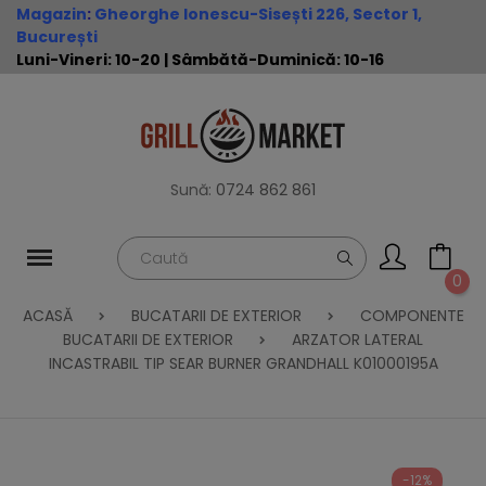
Magazin
:
Gheorghe Ionescu-Sisești 226, Sector 1,
București
Luni-Vineri: 10-20 | Sâmbătă-Duminică: 10-16
Sună:
0724 862 861
0
ACASĂ
BUCATARII DE EXTERIOR
COMPONENTE
BUCATARII DE EXTERIOR
ARZATOR LATERAL
INCASTRABIL TIP SEAR BURNER GRANDHALL K01000195A
-12%