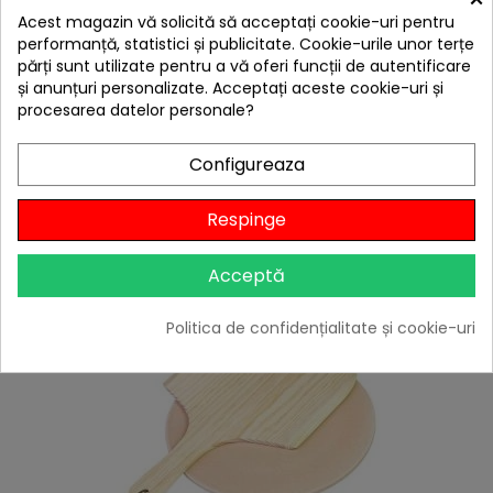
Acest magazin vă solicită să acceptați cookie-uri pentru
hea
performanță, statistici și publicitate. Cookie-urile unor terțe
părți sunt utilizate pentru a vă oferi funcții de autentificare
Husa pentru gratar built-in 4 arzatoare Grandhall
și anunțuri personalizate. Acceptați aceste cookie-uri și
A07005068T
procesarea datelor personale?
349,00 lei
Citește review-ul
Configureaza

În stoc
Respinge
Adaugă în Coș
Acceptă
Politica de confidențialitate și cookie-uri