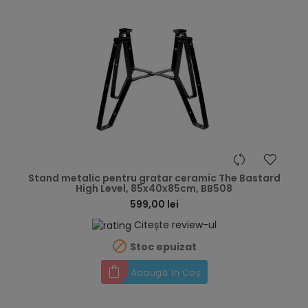
hea
Stand metalic pentru gratar ceramic The Bastard
High Level, 85x40x85cm, BB508
599,00 lei
Citește review-ul

Stoc epuizat
Adaugă în Coș