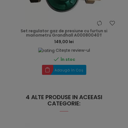
hea
Set regulator gaz de presiune cu furtun si
manometru Grandhall A00080040T
149,00 lei
Citește review-ul

În stoc
Adaugă în Coș
4 ALTE PRODUSE IN ACEEASI
CATEGORIE: