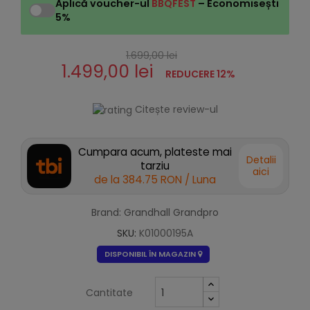
Aplică voucher-ul
BBQFEST
– Economisești
5%
1.699,00 lei
1.499,00 lei
REDUCERE 12%
Citește review-ul
Cumpara acum, plateste mai
Detalii
tarziu
aici
de la
384.75 RON
/ Luna
Brand: Grandhall Grandpro
SKU:
K01000195A
DISPONIBIL ÎN MAGAZIN
Cantitate