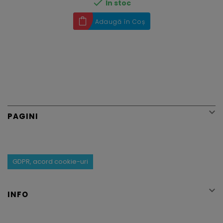

În stoc
Adaugă în Coș

PAGINI
GDPR, acord cookie-uri

INFO