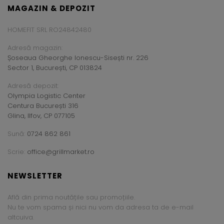
MAGAZIN & DEPOZIT
HOMEFIT SRL RO24842480
Adresă magazin:
Șoseaua Gheorghe Ionescu-Sisești nr. 226
Sector 1, București, CP 013824
Adresă depozit:
Olympia Logistic Center
Centura București 316
Glina, Ilfov, CP 077105
Sună:
0724 862 861
Scrie:
office@grillmarket.ro
NEWSLETTER
Află din prima noutățile sau promoțiile.
Nu te vom spama și nici nu vom da adresa ta de e-mail
altcuiva.