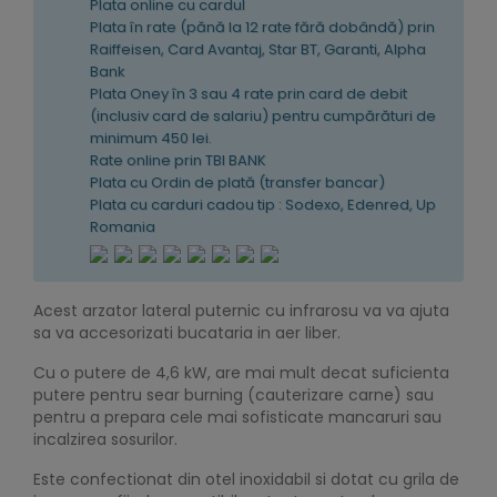
Plata online cu cardul
Plata în rate (pănă la 12 rate fără dobândă) prin
Raiffeisen, Card Avantaj, Star BT, Garanti, Alpha
Bank
Plata Oney în 3 sau 4 rate prin card de debit
(inclusiv card de salariu) pentru cumpărături de
minimum 450 lei.
Rate online prin TBI BANK
Plata cu Ordin de plată (transfer bancar)
Plata cu carduri cadou tip : Sodexo, Edenred, Up
Romania
Acest arzator lateral puternic cu infrarosu va va ajuta
sa va accesorizati bucataria in aer liber.
Cu o putere de 4,6 kW, are mai mult decat suficienta
putere pentru sear burning (cauterizare carne) sau
pentru a prepara cele mai sofisticate mancaruri sau
incalzirea sosurilor.
Este confectionat din otel inoxidabil si dotat cu grila de