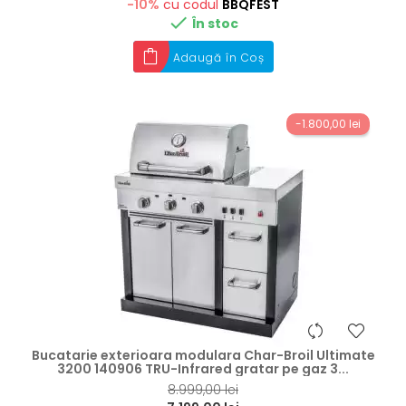
-10%
cu codul
BBQFEST

În stoc
Adaugă în Coș
-1.800,00 lei
hea
Bucatarie exterioara modulara Char-Broil Ultimate
3200 140906 TRU-Infrared gratar pe gaz 3...
8.999,00 lei