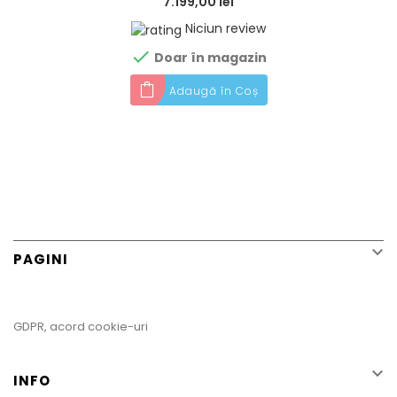
7.199,00 lei
Niciun review

Doar în magazin
Adaugă în Coș

PAGINI
GDPR, acord cookie-uri

INFO