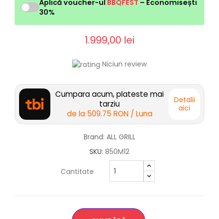
Aplică voucher-ul
BBQFEST
– Economisești
30%
1.999,00 lei
Niciun review
Cumpara acum, plateste mai
Detalii
tarziu
aici
de la
509.75 RON
/ Luna
Brand: ALL GRILL
SKU:
850M12
Cantitate