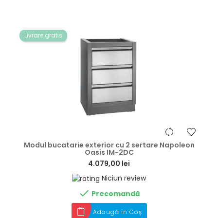
Livrare gratis
hea
Modul bucatarie exterior cu 2 sertare Napoleon
Oasis IM-2DC
4.079,00 lei
Niciun review

Precomandă
Adaugă în Coș