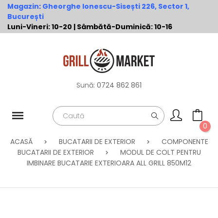
Magazin
:
Gheorghe Ionescu-Sisești 226, Sector 1,
București
Luni-Vineri: 10-20 | Sâmbătă-Duminică: 10-16
Sună:
0724 862 861
0
ACASĂ
BUCATARII DE EXTERIOR
COMPONENTE
BUCATARII DE EXTERIOR
MODUL DE COLT PENTRU
IMBINARE BUCATARIE EXTERIOARA ALL GRILL 850M12