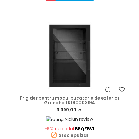
hea
Frigider pentru modul bucatarie de exterior
Grandhall K01000319A
3.999,00 lei
Niciun review
-5%
cu codul
BBQFEST

Stoc epuizat