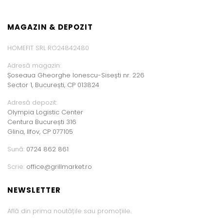
MAGAZIN & DEPOZIT
HOMEFIT SRL RO24842480
Adresă magazin:
Șoseaua Gheorghe Ionescu-Sisești nr. 226
Sector 1, București, CP 013824
Adresă depozit:
Olympia Logistic Center
Centura București 316
Glina, Ilfov, CP 077105
Sună:
0724 862 861
Scrie:
office@grillmarket.ro
NEWSLETTER
Află din prima noutățile sau promoțiile.