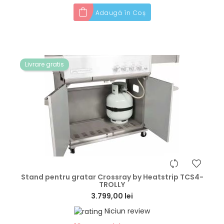
Adaugă în Coș
Livrare gratis
hea
Stand pentru gratar Crossray by Heatstrip TCS4-
TROLLY
3.799,00 lei
Niciun review