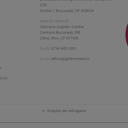
226
Sector 1, București, CP 013824
Adresă depozit:
Olympia Logistic Center
Centura București 316
Glina, Ilfov, CP 077105
Sună:
0724 862 861
Scrie:
office@grillmarket.ro
ar
roil
↩
Dreptul de retragere