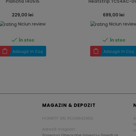
Plancha 140515
Heatstrip TCS4AC-0
229,00 lei
699,00 lei
Niciun review
Niciun revie


În stoc
În stoc
Adaugă în Coș
Adaugă în Coș
MAGAZIN & DEPOZIT
HOMEFIT SRL RO24842480
A
N
Adresă magazin:
m
Șoseaua Gheorghe Ionescu-Sisești nr.