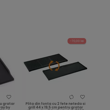
-70,00 lei
heart
heart
ru gratar
Plita din fonta cu 2 fete neteda si
ray by
grill 44 x 19,5 cm pentru gratar