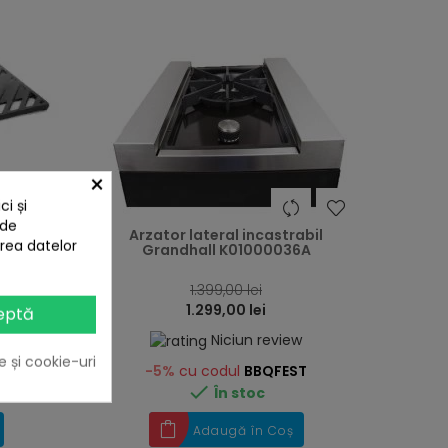
×
i și
heart
heart
 de
 GTI 44,8
Arzator lateral incastrabil
area datelor
5052H
Grandhall K01000036A
1.399,00 lei
1.299,00 lei
eptă
w
Niciun review
e și cookie-uri
-5%
cu codul
BBQFEST

În stoc
Adaugă în Coș