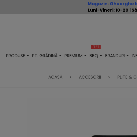
Magazin
:
Gheorghe Io
Luni-Vineri: 10-20 |
FEST
PRODUSE
PT. GRĂDINĂ
PREMIUM
BBQ
BRANDURI
I
ACASĂ
ACCESORII
PLITE & 