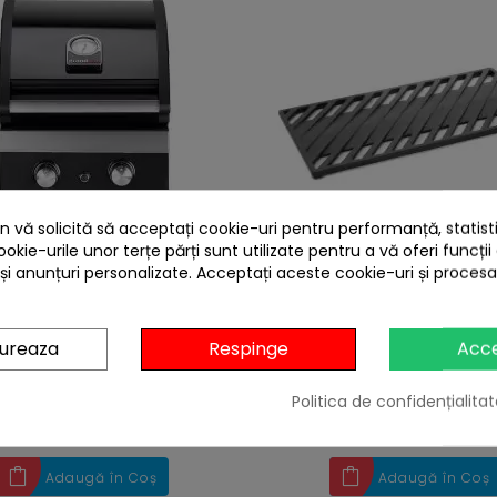
 vă solicită să acceptați cookie-uri pentru performanță, statistic
heart
ookie-urile unor terțe părți sunt utilizate pentru a vă oferi funcții
 pe gaz cu 2 arzatoare din
Gratar grila din fonta seria
 și anunțuri personalizate. Acceptați aceste cookie-uri și proces
ncastrabil, gratare din fonta,
x 20 cm Grandhall A0161
halll Classic K02000232A
2.299,00 lei
299,00 lei
gureaza
Respinge
Acc
Niciun review
Niciun revie
Politica de confidențialitat
-5%
cu codul
BBQFEST


În stoc
În stoc
Adaugă în Coș
Adaugă în Coș