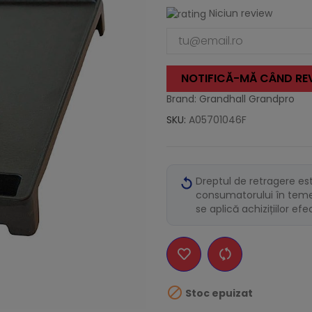
Niciun review
NOTIFICĂ-MĂ CÂND REV
Brand: Grandhall Grandpro
SKU:
A05701046F
Dreptul de retragere es
consumatorului în temei
se aplică achizițiilor ef

Stoc epuizat