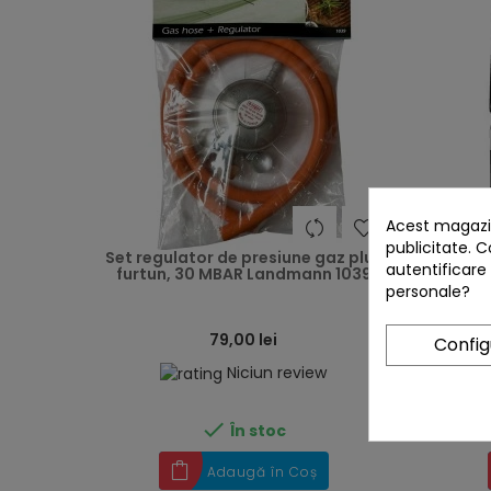
Acest magazin
heart
publicitate. C
Set regulator de presiune gaz plus
Gratar
autentificare
furtun, 30 MBAR Landmann 1039
inox, i
Grand
personale?
79,00 lei
Confi
Niciun review

În stoc
Adaugă în Coș