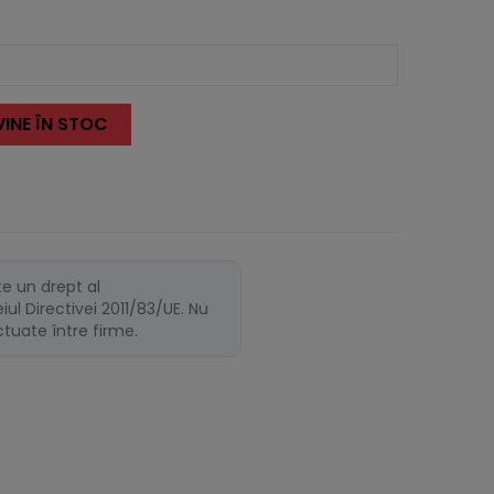
INE ÎN STOC
te un drept al
ul Directivei 2011/83/UE. Nu
ectuate între firme.