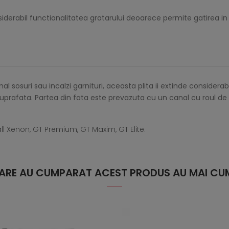
siderabil functionalitatea gratarului deoarece permite gatirea in 
 sosuri sau incalzi garnituri, aceasta plita ii extinde considerabil
 suprafata. Partea din fata este prevazuta cu un canal cu roul de
 Xenon, GT Premium, GT Maxim, GT Elite.
 CARE AU CUMPARAT ACEST PRODUS AU MAI CUM