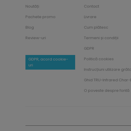
Noutăți
Contact
Pachete promo
Livrare
Blog
Cum plătesc
Review-uri
Termeni și condiții
GDPR
Politică cookies
GDPR, acord cookie-
uri
Instrucțiuni utilizare grăt
Ghid TRU-Infrared Char-B
O poveste despre fontă