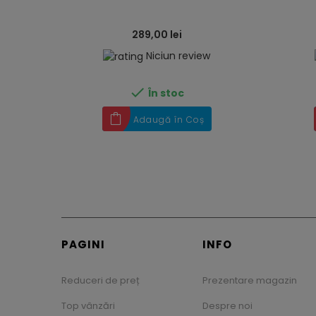
289,00 lei
Niciun review

În stoc
Adaugă în Coș
PAGINI
INFO
Reduceri de preț
Prezentare magazin
Top vânzări
Despre noi