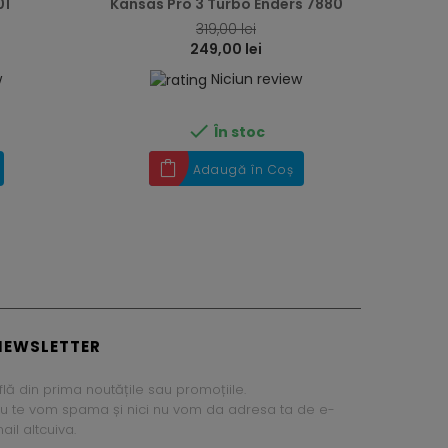
01
Kansas Pro 3 Turbo Enders 7880
319,00 lei
249,00 lei
w
Niciun review

În stoc
Adaugă în Coș
NEWSLETTER
flă din prima noutățile sau promoțiile.
u te vom spama și nici nu vom da adresa ta de e-
ail altcuiva.