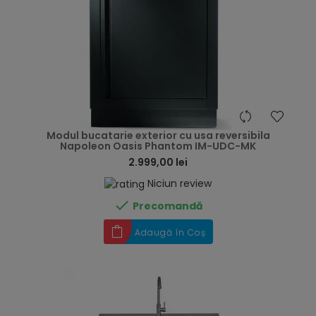
hea
Modul bucatarie exterior cu usa reversibila
Napoleon Oasis Phantom IM-UDC-MK
2.999,00 lei
Niciun review

Precomandă
Adaugă în Coș