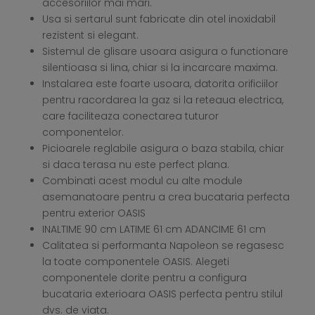
accesoriilor mai mari.
Usa si sertarul sunt fabricate din otel inoxidabil
rezistent si elegant.
Sistemul de glisare usoara asigura o functionare
silentioasa si lina, chiar si la incarcare maxima.
Instalarea este foarte usoara, datorita orificiilor
pentru racordarea la gaz si la reteaua electrica,
care faciliteaza conectarea tuturor
componentelor.
Picioarele reglabile asigura o baza stabila, chiar
si daca terasa nu este perfect plana.
Combinati acest modul cu alte module
asemanatoare pentru a crea bucataria perfecta
pentru exterior OASIS
INALTIME 90 cm LATIME 61 cm ADANCIME 61 cm
Calitatea si performanta Napoleon se regasesc
la toate componentele OASIS. Alegeti
componentele dorite pentru a configura
bucataria exterioara OASIS perfecta pentru stilul
dvs. de viata.