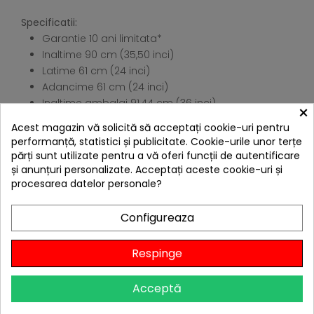
Specificatii:
Garantie 10 ani limitata*
Inaltime 90 cm (35,50 inci)
Latime 61 cm (24 inci)
Adancime 61 cm (24 inci)
Inaltime ambalaj 91,44 cm (36 inci)
×
Latime ambalaj 63,50 cm (25 inci)
Acest magazin vă solicită să acceptați cookie-uri pentru
Adancime ambalaj 63,50 cm (25 inci)
performanță, statistici și publicitate. Cookie-urile unor terțe
Greutate ambalaj 36,28 kg (80 lb)
părți sunt utilizate pentru a vă oferi funcții de autentificare
și anunțuri personalizate. Acceptați aceste cookie-uri și
4 ALTE PRODUSE IN ACEEASI
procesarea datelor personale?
CATEGORIE:
Configureaza
Respinge
Livrare gratis
Acceptă