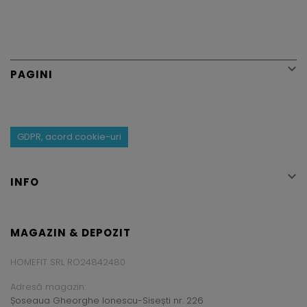

PAGINI
GDPR, acord cookie-uri

INFO
MAGAZIN & DEPOZIT
HOMEFIT SRL RO24842480
Adresă magazin:
Șoseaua Gheorghe Ionescu-Sisești nr. 226