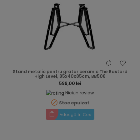
hea
Stand metalic pentru gratar ceramic The Bastard
High Level, 85x40x85cm, BB508
599,00 lei
Niciun review

Stoc epuizat
Adaugă în Coș