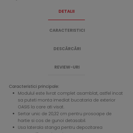
DETALII
CARACTERISTICI
DESCĂRCĂRI
REVIEW-URI
Caracteristici principale:
Modulul este livrat complet asamblat, astfel incat
sa puteti monta imediat bucataria de exterior
OASIS la care ati visat.
Sertar unic de 20,32 cm pentru prosoape de
hartie si cos de gunoi detasabil.
Usa laterala stanga pentru depozitarea