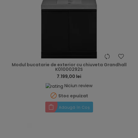
hea
Modul bucatarie de exterior cu chiuveta Grandhall
K01000292S
7.199,00 lei
Niciun review

Stoc epuizat
Adaugă în Coș