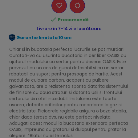

Precomandă
Livrare în 7-14 zile lucrătoare
Garantie limitata 10 ani
Chiar si in bucataria perfecta lucrurile se pot murdari.
Curatati-va cu usurinta bucataria in aer liber OASIS cu
ajutorul modulului cu sertar pentru deseuri OASIS. Este
prevazut cu un cos de gunoi detasabil si cu un sertar
rabatabil cu suport pentru prosoape de hartie. Acest
modul de culoare carbon, acoperit cu pulbere
galvanizata, are o rezistenta sporita datorita sistemului
de finisare cu doua straturi si datorita usii si frontului
sertarului din otel inoxidabil. Instalarea este foarte
usoara, datorita orificiilor pentru racordarea la gaz si
electricitate. Picioarele reglabile asigura o baza stabila,
chiar daca terasa dvs. nu este perfect nivelata.
Adaugati acest modul la bucataria exterioara perfecta
OASIS, impreuna cu gratarul si dulapul pentru gratar la
alegere. *Blatul nu este inclus.