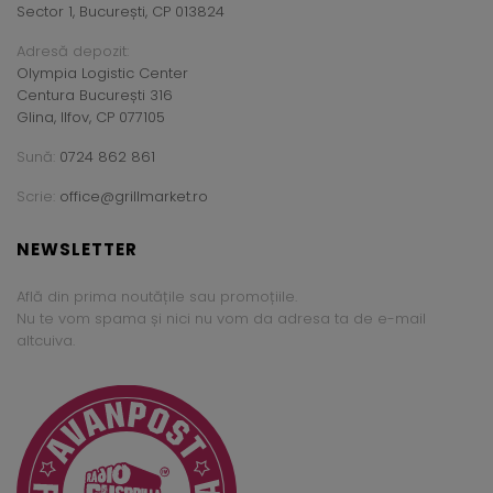
Sector 1, București, CP 013824
Adresă depozit:
Olympia Logistic Center
Centura București 316
Glina, Ilfov, CP 077105
Sună:
0724 862 861
Scrie:
office@grillmarket.ro
NEWSLETTER
Află din prima noutățile sau promoțiile.
Nu te vom spama și nici nu vom da adresa ta de e-mail
altcuiva.