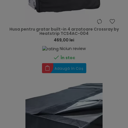
hea
Husa pentru gratar built-in 4 arzatoare Crossray by
Heatstrip TCS4AC-004
469,00 lei
Niciun review

În stoc
Adaugă în Coș