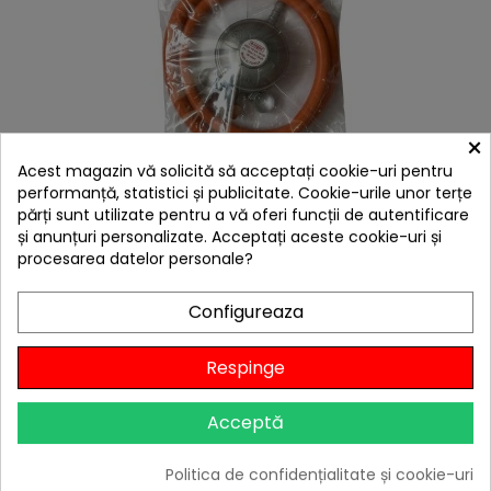
×
hea
Acest magazin vă solicită să acceptați cookie-uri pentru
performanță, statistici și publicitate. Cookie-urile unor terțe
Set regulator de presiune gaz plus furtun, 30 MBAR
Landmann 1039
părți sunt utilizate pentru a vă oferi funcții de autentificare
și anunțuri personalizate. Acceptați aceste cookie-uri și
79,00 lei
procesarea datelor personale?
Niciun review

În stoc
Configureaza
Adaugă în Coș
Respinge
Acceptă
-200,00 lei
Livrare gratis
Politica de confidențialitate și cookie-uri