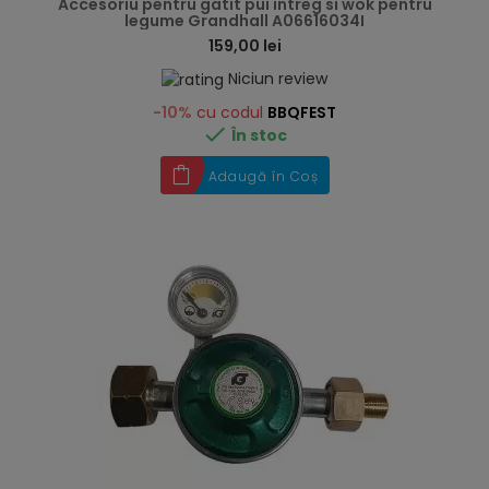
Accesoriu pentru gatit pui intreg si wok pentru
legume Grandhall A06616034I
159,00 lei
Niciun review
-10%
cu codul
BBQFEST

În stoc
Adaugă în Coș