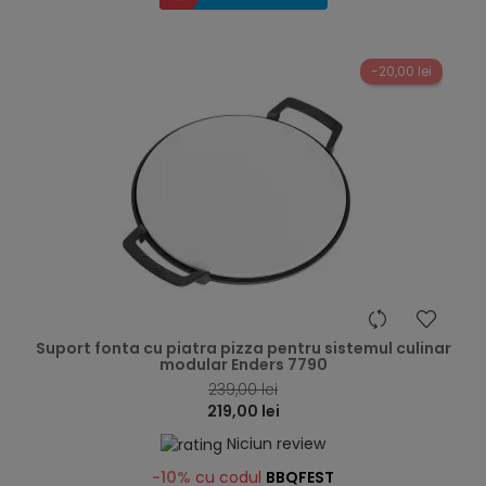
-20,00 lei
hea
Suport fonta cu piatra pizza pentru sistemul culinar
modular Enders 7790
239,00 lei
219,00 lei
Niciun review
-10%
cu codul
BBQFEST