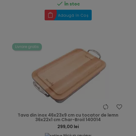

În stoc
Adaugă în Coș
Livrare gratis
hea
Tava din inox 46x23x9 cm cu tocator de lemn
36x22x1 cm Char-Broil 140014
299,00 lei
Niciun review