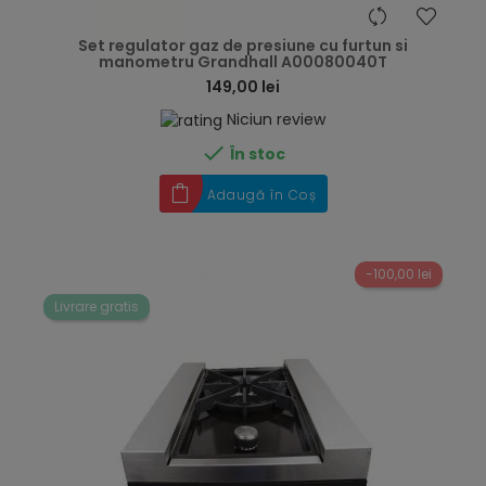
hea
Set regulator gaz de presiune cu furtun si
manometru Grandhall A00080040T
149,00 lei
Niciun review

În stoc
Adaugă în Coș
-100,00 lei
Livrare gratis