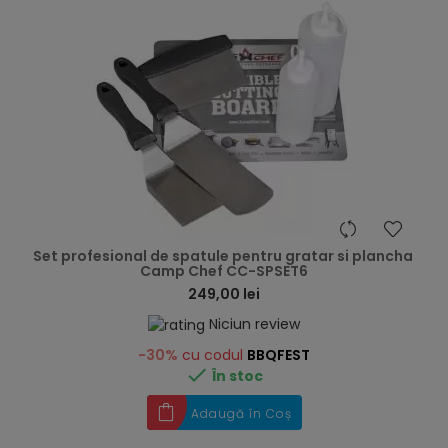
hea
Set profesional de spatule pentru gratar si plancha
Camp Chef CC-SPSET6
249,00 lei
Niciun review
-30%
cu codul
BBQFEST

În stoc
Adaugă în Coș