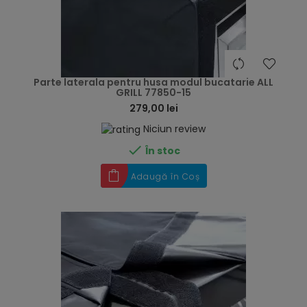
hea
Parte laterala pentru husa modul bucatarie ALL
GRILL 77850-15
279,00 lei
Niciun review

În stoc
Adaugă în Coș