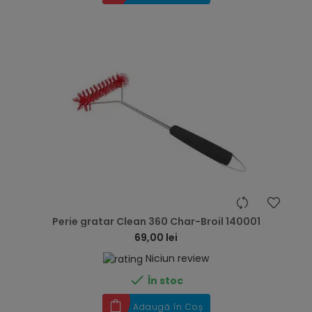
hea
Perie gratar Clean 360 Char-Broil 140001
69,00 lei
Niciun review

În stoc
Adaugă în Coș