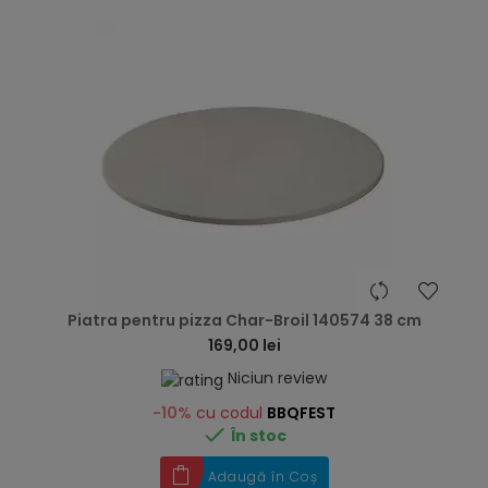
hea
Piatra pentru pizza Char-Broil 140574 38 cm
169,00 lei
Niciun review
-10%
cu codul
BBQFEST

În stoc
Adaugă în Coș