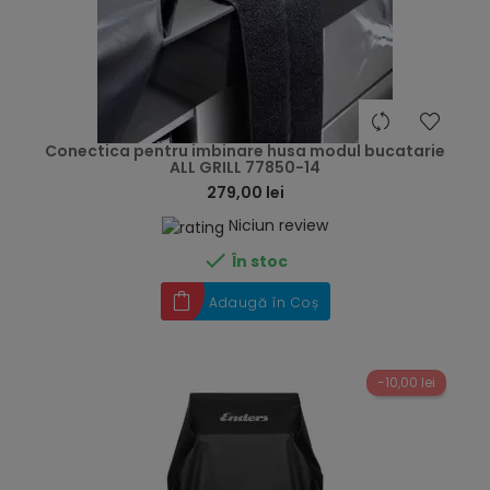
hea
Conectica pentru imbinare husa modul bucatarie
ALL GRILL 77850-14
279,00 lei
Niciun review

În stoc
Adaugă în Coș
-10,00 lei