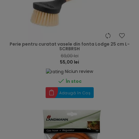
hea
Perie pentru curatat vasele din fonta Lodge 25 cm L-
SCRBRSH
69,00 lei
55,00 lei
Niciun review

În stoc
Adaugă în Coș