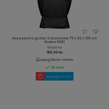
hea
Husa pentru gratar 2 arzatoare 75 x 55 x 108 cm
Enders 5691
199,00 lei
189,00 lei
Niciun review

În stoc
Adaugă în Coș