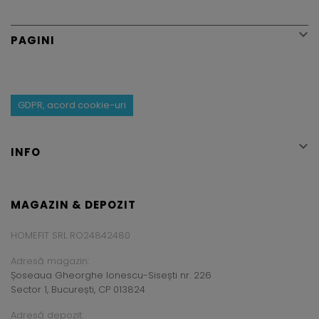

PAGINI
GDPR, acord cookie-uri

INFO
MAGAZIN & DEPOZIT
HOMEFIT SRL RO24842480
Adresă magazin:
Șoseaua Gheorghe Ionescu-Sisești nr. 226
Sector 1, București, CP 013824
Adresă depozit: