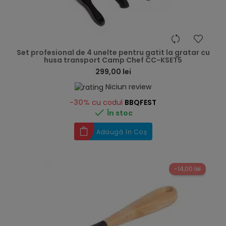
hea
Set profesional de 4 unelte pentru gatit la gratar cu
husa transport Camp Chef CC-KSET5
299,00 lei
Niciun review
-30%
cu codul
BBQFEST

În stoc
Adaugă în Coș
-14,00 lei