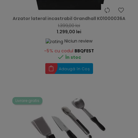
hea
Arzator lateral incastrabil Grandhall K01000036A
1.399,00 lei
1.299,00 lei
Niciun review
-5%
cu codul
BBQFEST

În stoc
Adaugă în Coș
Livrare gratis