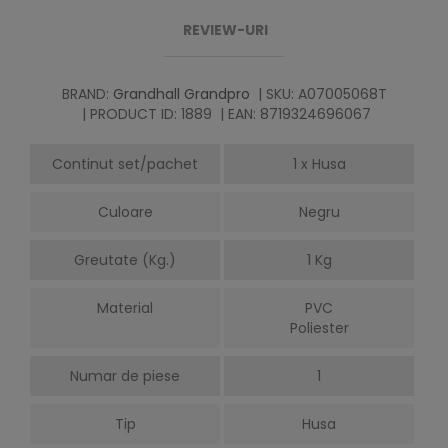
REVIEW-URI
BRAND:
Grandhall Grandpro
| SKU: A07005068T
| PRODUCT ID: 1889
| EAN: 8719324696067
Continut set/pachet
1 x Husa
Culoare
Negru
Greutate (Kg.)
1 Kg
Material
PVC
Poliester
Numar de piese
1
Tip
Husa