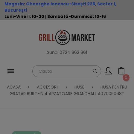
Magazin
:
Gheorghe Ionescu-Sisești 226, Sector 1,
București
Luni-Vineri: 10-20 | Sâmbătă-Duminică: 10-16
Sună:
0724 862 861
0
ACASĂ
ACCESORII
HUSE
HUSA PENTRU
GRATAR BUILT-IN 4 ARZATOARE GRANDHALL A07005068T