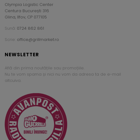
Olympia Logistic Center
Centura București 316
Glina, Ilfov, CP 077105
Sună:
0724 862 861
Scrie:
office@grillmarket.ro
NEWSLETTER
Află din prima noutățile sau promoțiile.
Nu te vom spama și nici nu vom da adresa ta de e-mail
altcuiva.